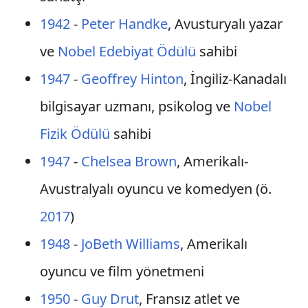
1942
-
Peter Handke
, Avusturyalı yazar
ve
Nobel Edebiyat Ödülü
sahibi
1947
-
Geoffrey Hinton
, İngiliz-Kanadalı
bilgisayar uzmanı, psikolog ve
Nobel
Fizik Ödülü
sahibi
1947
-
Chelsea Brown
, Amerikalı-
Avustralyalı oyuncu ve komedyen (ö.
2017
)
1948
-
JoBeth Williams
, Amerikalı
oyuncu ve film yönetmeni
1950
-
Guy Drut
, Fransız atlet ve