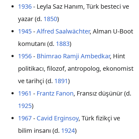
1936
- Leyla Saz Hanım, Türk besteci ve
yazar (d.
1850
)
1945
-
Alfred Saalwächter
, Alman U-Boot
komutanı (d.
1883
)
1956
-
Bhimrao Ramji Ambedkar
, Hint
politikacı, filozof, antropolog, ekonomist
ve tarihçi (d.
1891
)
1961
-
Frantz Fanon
, Fransız düşünür (d.
1925
)
1967
-
Cavid Erginsoy
, Türk fizikçi ve
bilim insanı (d.
1924
)