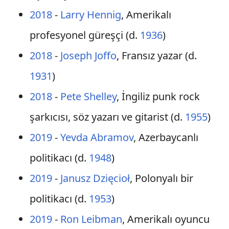
2018
-
Larry Hennig
, Amerikalı
profesyonel güreşçi (d.
1936
)
2018
-
Joseph Joffo
, Fransız yazar (d.
1931
)
2018
-
Pete Shelley
, İngiliz punk rock
şarkıcısı, söz yazarı ve gitarist (d.
1955
)
2019
-
Yevda Abramov
, Azerbaycanlı
politikacı (d.
1948
)
2019
-
Janusz Dzięcioł
, Polonyalı bir
politikacı (d.
1953
)
2019
-
Ron Leibman
, Amerikalı oyuncu