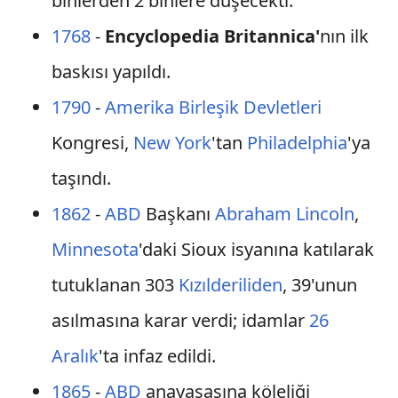
binlerden 2 binlere düşecekti.
1768
-
Encyclopedia Britannica'
nın ilk
baskısı yapıldı.
1790
-
Amerika Birleşik Devletleri
Kongresi,
New York
'tan
Philadelphia
'ya
taşındı.
1862
-
ABD
Başkanı
Abraham Lincoln
,
Minnesota
'daki Sioux isyanına katılarak
tutuklanan 303
Kızılderiliden
, 39'unun
asılmasına karar verdi; idamlar
26
Aralık
'ta infaz edildi.
1865
-
ABD
anayasasına köleliği