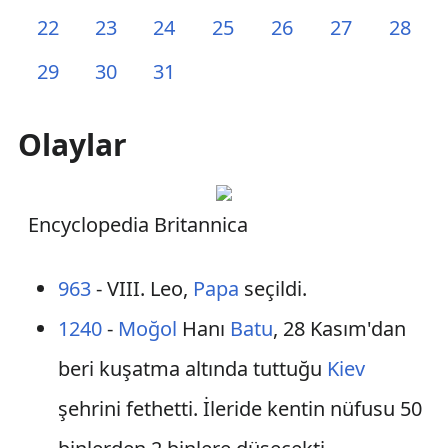
22
23
24
25
26
27
28
29
30
31
Olaylar
Encyclopedia Britannica
963
- VIII. Leo,
Papa
seçildi.
1240
-
Moğol
Hanı
Batu
, 28 Kasım'dan
beri kuşatma altında tuttuğu
Kiev
şehrini fethetti. İleride kentin nüfusu 50