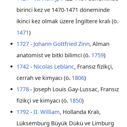
birinci kez ve 1470-1471 döneminde
ikinci kez olmak üzere İngiltere kralı (ö.
1471
)
1727
-
Johann Gottfried Zinn
, Alman
anatomist ve bitki bilimci (ö.
1759
)
1742
-
Nicolas Leblanc
, Fransız fizikçi,
cerrah ve kimyacı (ö.
1806
)
1778
- Joseph Louis Gay-Lussac, Fransız
fizikçi ve kimyacı (ö.
1850
)
1792
-
II. William
, Hollanda Kralı,
Lüksemburg Büyük Dükü ve Limburg