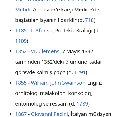
Mehdî
, Abbasiler'e karşı Medine'de
başlatılan isyanın lideridir (d.
718
)
1185
-
I. Afonso
, Portekiz Krallığı (d.
1109
)
1352
-
VI. Clemens
, 7 Mayıs 1342
tarihinden 1352'deki ölümüne kadar
görevde kalmış papa (d.
1291
)
1855
-
William John Swainson
, İngiliz
ornitolog, malakolog, konkolog,
entomolog ve ressam (d.
1789
)
1867
-
Giovanni Pacini
, İtalyan müzisyen