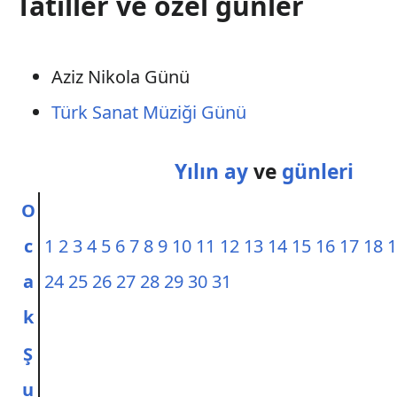
Tatiller ve özel günler
Aziz Nikola Günü
Türk Sanat Müziği Günü
Yılın
ay
ve
günleri
O
c
1
2
3
4
5
6
7
8
9
10
11
12
13
14
15
16
17
18
1
a
24
25
26
27
28
29
30
31
k
Ş
u