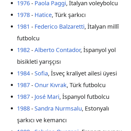
1976
-
Paola Paggi
, İtalyan voleybolcu
1978
-
Hatice
, Türk şarkıcı
1981
-
Federico Balzaretti
, İtalyan millî
futbolcu
1982
-
Alberto Contador
, İspanyol yol
bisikleti yarışçısı
1984
-
Sofia
, İsveç kraliyet ailesi üyesi
1987
-
Onur Kıvrak
, Türk futbolcu
1987
-
José Mari
, İspanyol futbolcu
1988
-
Sandra Nurmsalu
, Estonyalı
şarkıcı ve kemancı