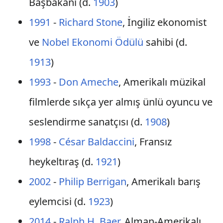
Başbakanı (d.
1903
)
1991
-
Richard Stone
, İngiliz ekonomist
ve
Nobel Ekonomi Ödülü
sahibi (d.
1913
)
1993
-
Don Ameche
, Amerikalı müzikal
filmlerde sıkça yer almış ünlü oyuncu ve
seslendirme sanatçısı (d.
1908
)
1998
-
César Baldaccini
, Fransız
heykeltıraş (d.
1921
)
2002
-
Philip Berrigan
, Amerikalı barış
eylemcisi (d.
1923
)
2014
-
Ralph H. Baer
, Alman-Amerikalı