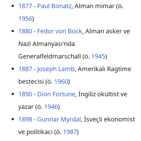
1877
-
Paul Bonatz
, Alman mimar (ö.
1956
)
1880
-
Fedor von Bock
, Alman asker ve
Nazi Almanyası'nda
Generalfeldmarschall (ö.
1945
)
1887
-
Joseph Lamb
, Amerikalı Ragtime
bestecisi (ö.
1960
)
1890
-
Dion Fortune
, İngiliz okültist ve
yazar (ö.
1946
)
1898
-
Gunnar Myrdal
, İsveçli ekonomist
ve politikacı (ö.
1987
)