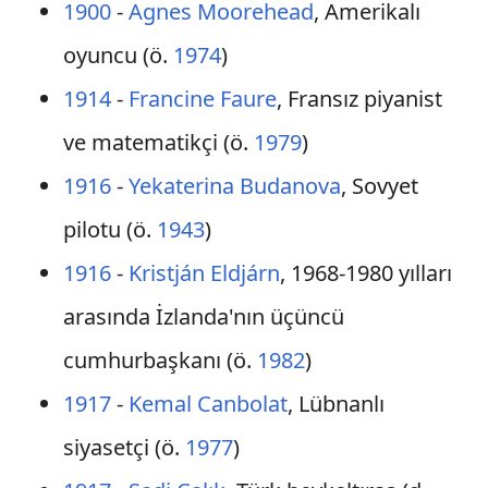
1900
-
Agnes Moorehead
, Amerikalı
oyuncu (ö.
1974
)
1914
-
Francine Faure
, Fransız piyanist
ve matematikçi (ö.
1979
)
1916
-
Yekaterina Budanova
, Sovyet
pilotu (ö.
1943
)
1916
-
Kristján Eldjárn
, 1968-1980 yılları
arasında İzlanda'nın üçüncü
cumhurbaşkanı (ö.
1982
)
1917
-
Kemal Canbolat
, Lübnanlı
siyasetçi (ö.
1977
)