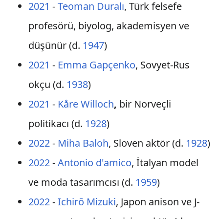
2021
-
Teoman Duralı
, Türk felsefe
profesörü, biyolog, akademisyen ve
düşünür (d.
1947
)
2021
-
Emma Gapçenko
, Sovyet-Rus
okçu (d.
1938
)
2021
-
Kåre Willoch
,
bir Norveçli
politikacı (d.
1928
)
2022
-
Miha Baloh
, Sloven aktör (d.
1928
)
2022
-
Antonio d'amico
, İtalyan model
ve moda tasarımcısı (d.
1959
)
2022
-
Ichirō Mizuki
, Japon anison ve J-