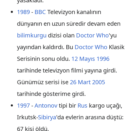
yasakladı.
1989
-
BBC
Televizyon kanalının
dünyanın en uzun süredir devam eden
bilimkurgu
dizisi olan
Doctor Who
'yu
yayından kaldırdı. Bu
Doctor Who
Klasik
Serisinin sonu oldu.
12 Mayıs
1996
tarihinde televizyon filmi yayına girdi.
Günümüz serisi ise
26 Mart
2005
tarihinde gösterime girdi.
1997
-
Antonov
tipi bir
Rus
kargo uçağı,
Irkutsk-
Sibirya
'da evlerin arasına düştü:
67 kişi öldü.