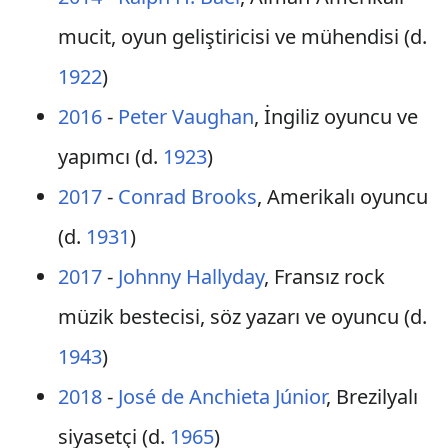
mucit, oyun geliştiricisi ve mühendisi (d.
1922
)
2016
-
Peter Vaughan
, İngiliz oyuncu ve
yapımcı (d.
1923
)
2017
-
Conrad Brooks
, Amerikalı oyuncu
(d.
1931
)
2017
-
Johnny Hallyday
, Fransız rock
müzik bestecisi, söz yazarı ve oyuncu (d.
1943
)
2018
-
José de Anchieta Júnior
, Brezilyalı
siyasetçi (d.
1965
)