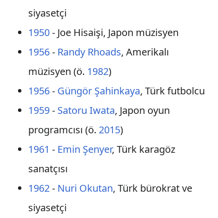
siyasetçi
1950
- Joe Hisaişi, Japon müzisyen
1956
-
Randy Rhoads
, Amerikalı
müzisyen (ö.
1982
)
1956
-
Güngör Şahinkaya
, Türk futbolcu
1959
-
Satoru Iwata
, Japon oyun
programcısı (ö.
2015
)
1961
-
Emin Şenyer
, Türk karagöz
sanatçısı
1962
-
Nuri Okutan
, Türk bürokrat ve
siyasetçi