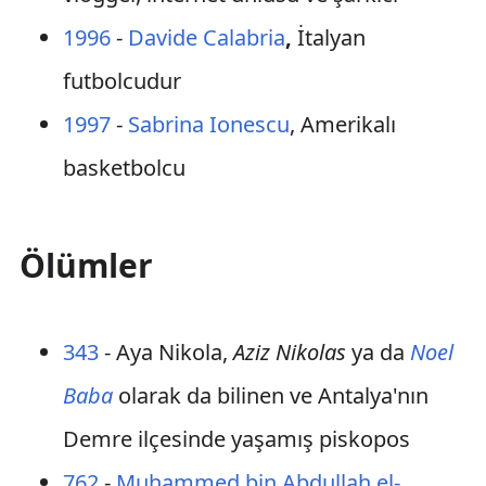
1996
-
Davide Calabria
,
İtalyan
futbolcudur
1997
-
Sabrina Ionescu
, Amerikalı
basketbolcu
Ölümler
343
- Aya Nikola,
Aziz Nikolas
ya da
Noel
Baba
olarak da bilinen ve Antalya'nın
Demre ilçesinde yaşamış piskopos
762
-
Muhammed bin Abdullah el-