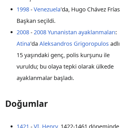
1998
-
Venezuela
'da, Hugo Chávez Frías
Başkan seçildi.
2008
-
2008 Yunanistan ayaklanmaları
:
Atina
'da
Aleksandros Grigoropulos
adlı
15 yaşındaki genç, polis kurşunu ile
vuruldu; bu olaya tepki olarak ülkede
ayaklanmalar başladı.
Doğumlar
1421
-
VI. Henry
, 1422-1461 döneminde