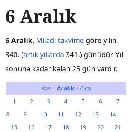
İ
6 Aralık
ç
e
r
i
ğ
6 Aralık
,
Miladi takvime
göre yılın
e
a
340. (
artık yıllarda
341.) günüdür. Yıl
t
l
sonuna kadar kalan 25 gün vardır.
a
Kas
–
Aralık
–
Oca
1
2
3
4
5
6
7
8
9
10
11
12
13
14
15
16
17
18
19
20
21