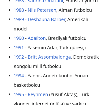
1988
-
Sabrina Ouazani
, Fransız oyuncu
1988
-
Nils Petersen
, Alman futbolcu
1989
-
Deshauna Barber
, Amerikalı
model
1990
-
Adaílton
, Brezilyalı futbolcu
1991
- Yasemin Adar, Türk güreşçi
1992
-
Britt Assombalonga
, Demokratik
Kongolu millî futbolcu
1994
- Yannis Andetokunbo, Yunan
basketbolcu
1995
-
Reynmen
(Yusuf Aktaş), Türk
vlogger, internet ünlüsü ve şarkıcı