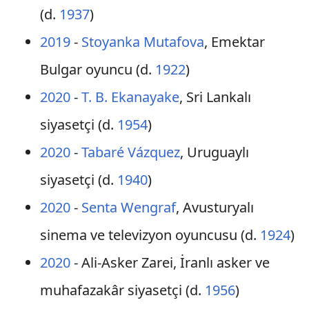
(d.
1937
)
2019
-
Stoyanka Mutafova
, Emektar
Bulgar oyuncu (d.
1922
)
2020
-
T. B. Ekanayake
, Sri Lankalı
siyasetçi (d.
1954
)
2020
-
Tabaré Vázquez
, Uruguaylı
siyasetçi (d.
1940
)
2020
-
Senta Wengraf
, Avusturyalı
sinema ve televizyon oyuncusu (d.
1924
)
2020
- Ali-Asker Zarei, İranlı asker ve
muhafazakâr siyasetçi (d.
1956
)