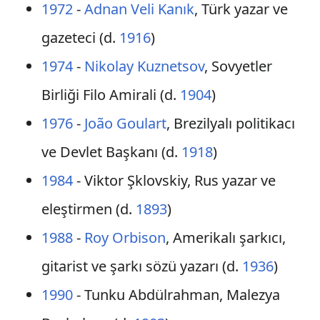
1972
-
Adnan Veli Kanık
, Türk yazar ve
gazeteci (d.
1916
)
1974
-
Nikolay Kuznetsov
, Sovyetler
Birliği Filo Amirali (d.
1904
)
1976
-
João Goulart
, Brezilyalı politikacı
ve Devlet Başkanı (d.
1918
)
1984
- Viktor Şklovskiy, Rus yazar ve
eleştirmen (d.
1893
)
1988
-
Roy Orbison
, Amerikalı şarkıcı,
gitarist ve şarkı sözü yazarı (d.
1936
)
1990
- Tunku Abdülrahman, Malezya