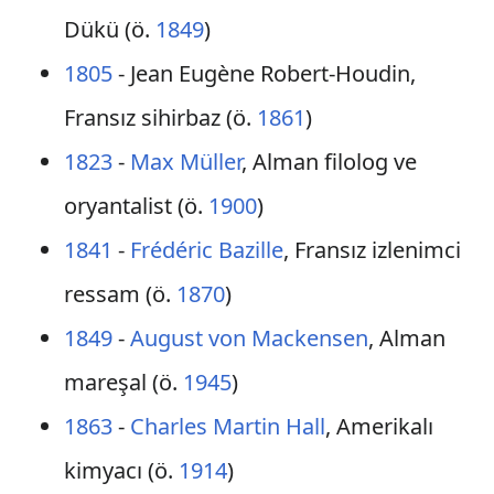
Dükü (ö.
1849
)
1805
- Jean Eugène Robert-Houdin,
Fransız sihirbaz (ö.
1861
)
1823
-
Max Müller
, Alman filolog ve
oryantalist (ö.
1900
)
1841
-
Frédéric Bazille
, Fransız izlenimci
ressam (ö.
1870
)
1849
-
August von Mackensen
, Alman
mareşal (ö.
1945
)
1863
-
Charles Martin Hall
, Amerikalı
kimyacı (ö.
1914
)