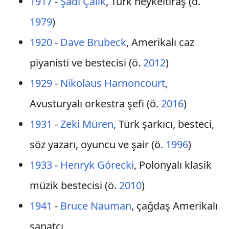
1917
-
Şadi Çalık
, Türk heykeltıraş (d.
1979
)
1920
-
Dave Brubeck
, Amerikalı caz
piyanisti ve bestecisi (ö.
2012
)
1929
-
Nikolaus Harnoncourt
,
Avusturyalı orkestra şefi (ö.
2016
)
1931
-
Zeki Müren
, Türk şarkıcı, besteci,
söz yazarı, oyuncu ve şair (ö.
1996
)
1933
-
Henryk Górecki
, Polonyalı klasik
müzik bestecisi (ö.
2010
)
1941
-
Bruce Nauman
, çağdaş Amerikalı
sanatçı