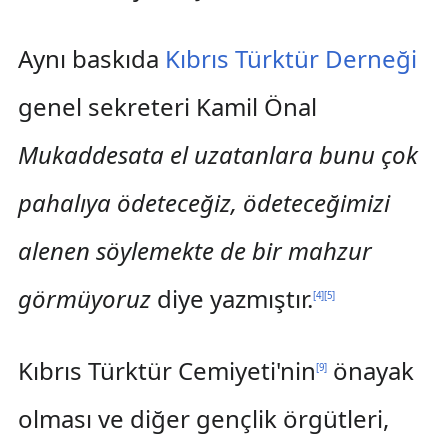
Aynı baskıda
Kıbrıs Türktür Derneği
genel sekreteri Kamil Önal
Mukaddesata el uzatanlara bunu çok
pahalıya ödeteceğiz, ödeteceğimizi
alenen söylemekte de bir mahzur
görmüyoruz
diye yazmıştır.
[
4
]
[
5
]
Kıbrıs Türktür Cemiyeti'nin
önayak
[
9
]
olması ve diğer gençlik örgütleri,