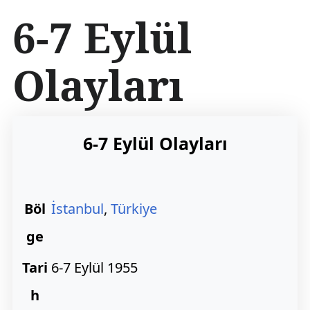
İ
6-7 Eylül
ç
e
r
Olayları
i
ğ
e
a
t
6-7 Eylül Olayları
l
a
Böl
İstanbul
,
Türkiye
ge
Tari
6-7 Eylül 1955
h