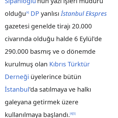
Sipahioğlu
'nun yazı işleri müdürü
olduğu
DP
yanlısı
İstanbul Ekspres
[
4
]
gazetesi genelde tirajı 20.000
civarında olduğu halde 6 Eylül'de
290.000 basmış ve o dönemde
kurulmuş olan
Kıbrıs Türktür
Derneği
üyelerince bütün
İstanbul
'da satılmaya ve halkı
galeyana getirmek üzere
kullanılmaya başlandı.
[
4
]
[
5
]