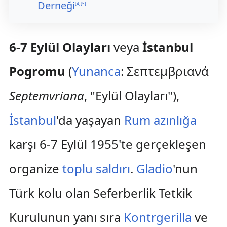
Derneği
[
4
]
[
5
]
6-7 Eylül Olayları
veya
İstanbul
Pogromu
(
Yunanca
:
Σεπτεμβριανά
Septemvriana
, "Eylül Olayları"),
İstanbul
'da yaşayan
Rum azınlığa
karşı 6-7 Eylül 1955'te gerçekleşen
organize
toplu saldırı
.
Gladio
'nun
Türk kolu olan Seferberlik Tetkik
Kurulunun yanı sıra
Kontrgerilla
ve