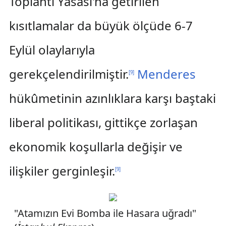
Toplantı Yasası'na getirilen
kısıtlamalar da büyük ölçüde 6-7
Eylül olaylarıyla
gerekçelendirilmiştir.
Menderes
[
9
]
hükûmetinin azınlıklara karşı baştaki
liberal politikası, gittikçe zorlaşan
ekonomik koşullarla değişir ve
ilişkiler gerginleşir.
[
9
]
"Atamızın Evi Bomba ile Hasara uğradı"