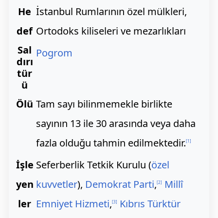
He
İstanbul Rumlarının özel mülkleri,
def
Ortodoks kiliseleri ve mezarlıkları
Sal
Pogrom
dırı
tür
ü
Ölü
Tam sayı bilinmemekle birlikte
sayının 13 ile 30 arasında veya daha
fazla olduğu tahmin edilmektedir.
[
1
]
İşle
Seferberlik Tetkik Kurulu (
özel
yen
kuvvetler
),
Demokrat Parti
,
Millî
[
2
]
ler
Emniyet Hizmeti
,
Kıbrıs Türktür
[
3
]