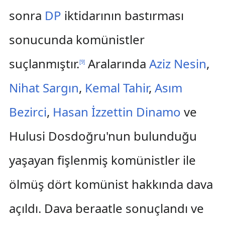
sonra
DP
iktidarının bastırması
sonucunda komünistler
suçlanmıştır.
Aralarında
Aziz Nesin
,
[
9
]
Nihat Sargın
,
Kemal Tahir
,
Asım
Bezirci
,
Hasan İzzettin Dinamo
ve
Hulusi Dosdoğru'nun bulunduğu
yaşayan fişlenmiş komünistler ile
ölmüş dört komünist hakkında dava
açıldı. Dava beraatle sonuçlandı ve