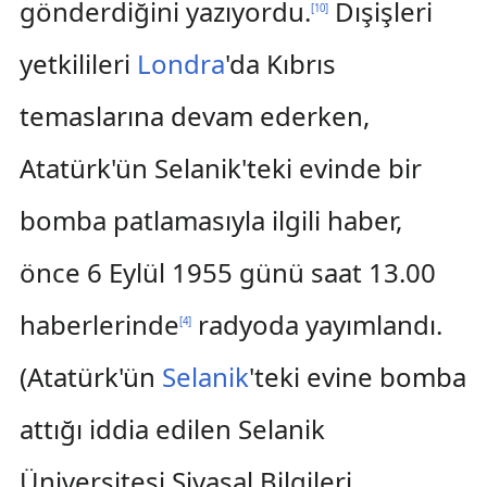
gönderdiğini yazıyordu.
Dışişleri
[
10
]
yetkilileri
Londra
'da Kıbrıs
temaslarına devam ederken,
Atatürk'ün Selanik'teki evinde bir
bomba patlamasıyla ilgili haber,
önce 6 Eylül 1955 günü saat 13.00
haberlerinde
radyoda yayımlandı.
[
4
]
(Atatürk'ün
Selanik
'teki evine bomba
attığı iddia edilen Selanik
Üniversitesi Siyasal Bilgileri