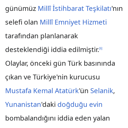
günümüz
Millî İstihbarat Teşkilatı
'nın
selefi olan
Millî Emniyet Hizmeti
tarafından planlanarak
desteklendiği iddia edilmiştir.
[
6
]
Olaylar, önceki gün Türk basınında
çıkan ve Türkiye'nin kurucusu
Mustafa Kemal Atatürk
'ün
Selanik
,
Yunanistan
'daki
doğduğu evin
bombalandığını iddia eden yalan