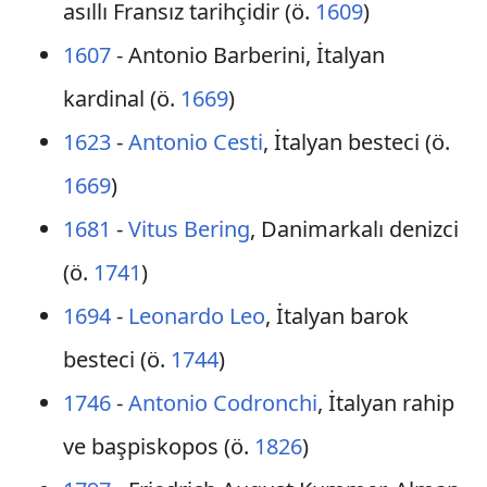
asıllı Fransız tarihçidir (ö.
1609
)
1607
- Antonio Barberini, İtalyan
kardinal (ö.
1669
)
1623
-
Antonio Cesti
, İtalyan besteci (ö.
1669
)
1681
-
Vitus Bering
, Danimarkalı denizci
(ö.
1741
)
1694
-
Leonardo Leo
, İtalyan barok
besteci (ö.
1744
)
1746
-
Antonio Codronchi
, İtalyan rahip
ve başpiskopos (ö.
1826
)