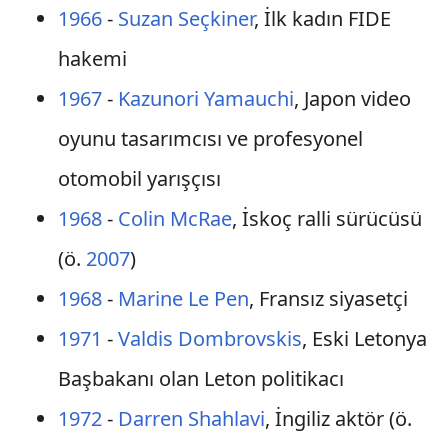
1966
-
Suzan Seçkiner
, İlk kadın FIDE
hakemi
1967
-
Kazunori Yamauchi
, Japon video
oyunu tasarımcısı ve profesyonel
otomobil yarışçısı
1968
-
Colin McRae
, İskoç ralli sürücüsü
(ö.
2007
)
1968
-
Marine Le Pen
, Fransız siyasetçi
1971
-
Valdis Dombrovskis
, Eski Letonya
Başbakanı olan Leton politikacı
1972
-
Darren Shahlavi
, İngiliz aktör (ö.