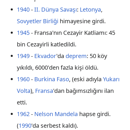
1940
-
II. Dünya Savaşı
:
Letonya
,
Sovyetler Birliği
himayesine girdi.
1945
- Fransa'nın Cezayir Katliamı: 45
bin Cezayirli katledildi.
1949
-
Ekvador
'da
deprem
: 50 köy
yıkıldı, 6000'den fazla kişi öldü.
1960
-
Burkina Faso
, (eski adıyla
Yukarı
Volta
),
Fransa
'dan bağımsızlığını ilan
etti.
1962
-
Nelson Mandela
hapse girdi.
(
1990
'da serbest kaldı).