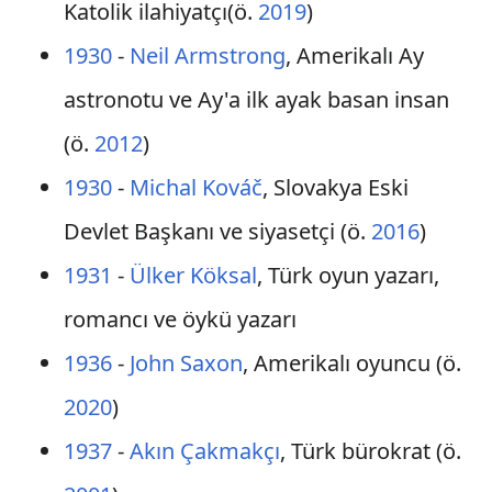
Katolik ilahiyatçı(ö.
2019
)
1930
-
Neil Armstrong
, Amerikalı Ay
astronotu ve Ay'a ilk ayak basan insan
(ö.
2012
)
1930
-
Michal Kováč
, Slovakya Eski
Devlet Başkanı ve siyasetçi (ö.
2016
)
1931
-
Ülker Köksal
, Türk oyun yazarı,
romancı ve öykü yazarı
1936
-
John Saxon
, Amerikalı oyuncu (ö.
2020
)
1937
-
Akın Çakmakçı
, Türk bürokrat (ö.