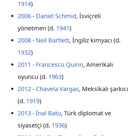
1914
)
2006
-
Daniel Schmid
, İsviçreli
yönetmen (d.
1941
)
2008
-
Neil Bartlett
, İngiliz kimyacı (d.
1932
)
2011
-
Francesco Quinn
, Amerikalı
oyuncu (d.
1963
)
2012
-
Chavela Vargas
, Meksikalı şarkıcı
(d.
1919
)
2013
-
İnal Batu
, Türk diplomat ve
siyasetçi (d.
1936
)