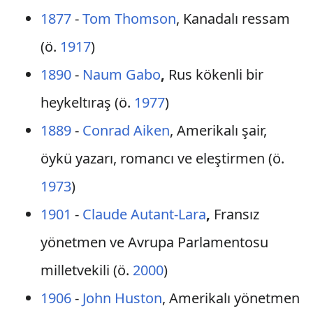
1877
-
Tom Thomson
, Kanadalı ressam
(ö.
1917
)
1890
-
Naum Gabo
,
Rus kökenli bir
heykeltıraş (ö.
1977
)
1889
-
Conrad Aiken
, Amerikalı şair,
öykü yazarı, romancı ve eleştirmen (ö.
1973
)
1901
-
Claude Autant-Lara
,
Fransız
yönetmen ve Avrupa Parlamentosu
milletvekili (ö.
2000
)
1906
-
John Huston
, Amerikalı yönetmen