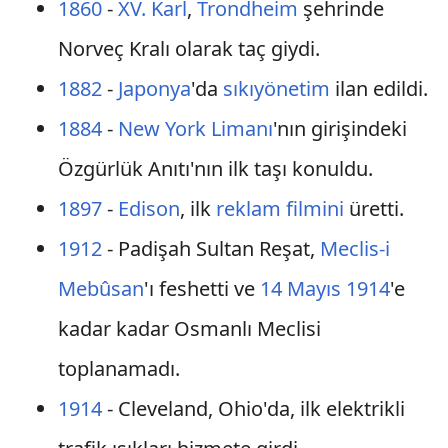
1860
-
XV. Karl
,
Trondheim
şehrinde
Norveç Kralı olarak taç giydi.
1882
-
Japonya
'da
sıkıyönetim
ilan edildi.
1884
-
New York Limanı
'nın girişindeki
Özgürlük Anıtı'nın ilk taşı konuldu.
1897
-
Edison
, ilk
reklam
filmini
üretti.
1912
- Padişah Sultan Reşat,
Meclis-i
Mebûsan
'ı feshetti ve
14 Mayıs
1914
'e
kadar kadar Osmanlı Meclisi
toplanamadı.
1914
- Cleveland, Ohio'da, ilk elektrikli