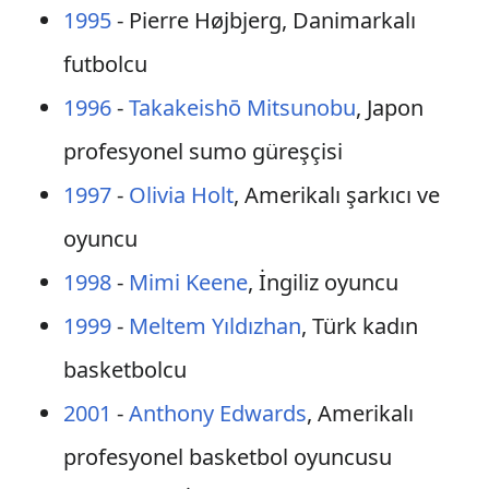
1995
- Pierre Højbjerg, Danimarkalı
futbolcu
1996
-
Takakeishō Mitsunobu
, Japon
profesyonel sumo güreşçisi
1997
-
Olivia Holt
, Amerikalı şarkıcı ve
oyuncu
1998
-
Mimi Keene
, İngiliz oyuncu
1999
-
Meltem Yıldızhan
, Türk kadın
basketbolcu
2001
-
Anthony Edwards
, Amerikalı
profesyonel basketbol oyuncusu