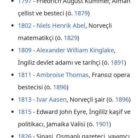
1797
- Friedrich August Kummer, Alman
çellist ve besteci (ö.
1879
)
1802
-
Niels Henrik Abel
, Norveçli
matematikçi (ö.
1829
)
1809
-
Alexander William Kinglake
,
İngiliz devlet adamı ve tarihçi (ö.
1891
)
1811
-
Ambroise Thomas
, Fransız opera
bestecisi (ö.
1896
)
1813
-
Ivar Aasen
, Norveçli şair (ö.
1896
)
1815
- Edward John Eyre, İngililz kaşif ve
politikacı, Jamaika Valisi (ö.
1901
)
1826
- Şinasi, Osmanlı gazeteci, yayımcı,