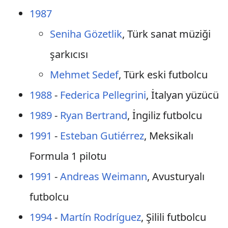
1987
Seniha Gözetlik
, Türk sanat müziği
şarkıcısı
Mehmet Sedef
, Türk eski futbolcu
1988
-
Federica Pellegrini
, İtalyan yüzücü
1989
-
Ryan Bertrand
, İngiliz futbolcu
1991
-
Esteban Gutiérrez
, Meksikalı
Formula 1 pilotu
1991
-
Andreas Weimann
, Avusturyalı
futbolcu
1994
-
Martín Rodríguez
, Şilili futbolcu