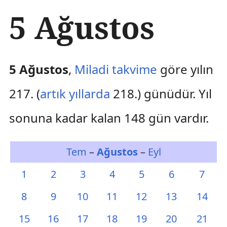
İ
5 Ağustos
ç
e
r
i
ğ
5 Ağustos
,
Miladi takvime
göre yılın
e
a
217. (
artık yıllarda
218.) günüdür. Yıl
t
l
sonuna kadar kalan 148 gün vardır.
a
Tem
–
Ağustos
–
Eyl
1
2
3
4
5
6
7
8
9
10
11
12
13
14
15
16
17
18
19
20
21