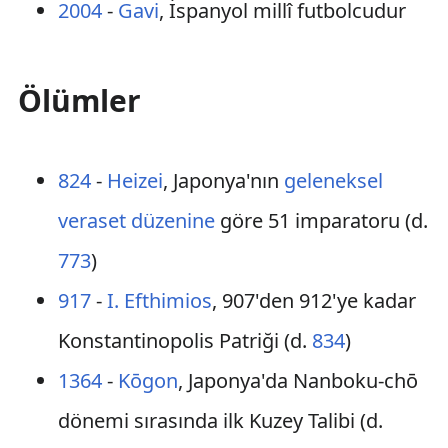
2004
-
Gavi
, İspanyol millî futbolcudur
Ölümler
824
-
Heizei
, Japonya'nın
geleneksel
veraset düzenine
göre 51 imparatoru (d.
773
)
917
-
I. Efthimios
, 907'den 912'ye kadar
Konstantinopolis Patriği (d.
834
)
1364
-
Kōgon
, Japonya'da Nanboku-chō
dönemi sırasında ilk Kuzey Talibi (d.