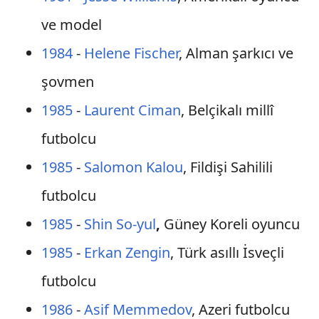
ve model
1984
-
Helene Fischer
, Alman şarkıcı ve
şovmen
1985
-
Laurent Ciman
, Belçikalı millî
futbolcu
1985
-
Salomon Kalou
, Fildişi Sahilili
futbolcu
1985
-
Shin So-yul
,
Güney Koreli oyuncu
1985
-
Erkan Zengin
, Türk asıllı İsveçli
futbolcu
1986
-
Asif Memmedov
, Azeri futbolcu