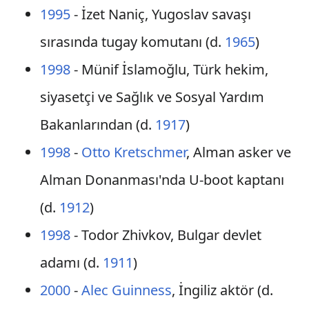
1995
- İzet Naniç, Yugoslav savaşı
sırasında tugay komutanı (d.
1965
)
1998
- Münif İslamoğlu, Türk hekim,
siyasetçi ve Sağlık ve Sosyal Yardım
Bakanlarından (d.
1917
)
1998
-
Otto Kretschmer
, Alman asker ve
Alman Donanması'nda U-boot kaptanı
(d.
1912
)
1998
- Todor Zhivkov, Bulgar devlet
adamı (d.
1911
)
2000
-
Alec Guinness
, İngiliz aktör (d.