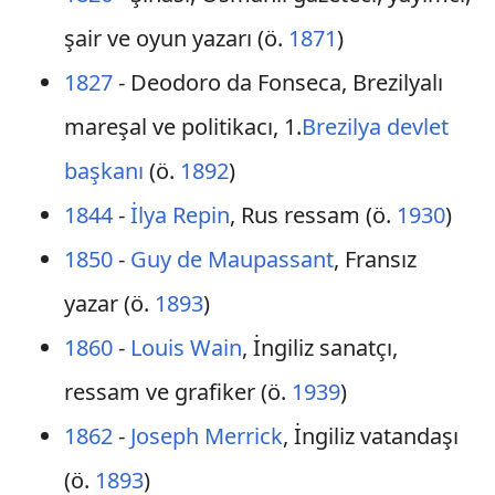
şair ve oyun yazarı (ö.
1871
)
1827
- Deodoro da Fonseca, Brezilyalı
mareşal ve politikacı, 1.
Brezilya devlet
başkanı
(ö.
1892
)
1844
-
İlya Repin
, Rus ressam (ö.
1930
)
1850
-
Guy de Maupassant
, Fransız
yazar (ö.
1893
)
1860
-
Louis Wain
, İngiliz sanatçı,
ressam ve grafiker (ö.
1939
)
1862
-
Joseph Merrick
, İngiliz vatandaşı
(ö.
1893
)