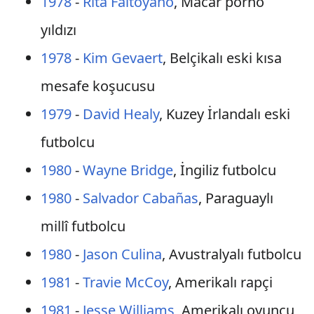
1978
-
Rita Faltoyano
, Macar porno
yıldızı
1978
-
Kim Gevaert
, Belçikalı eski kısa
mesafe koşucusu
1979
-
David Healy
, Kuzey İrlandalı eski
futbolcu
1980
-
Wayne Bridge
, İngiliz futbolcu
1980
-
Salvador Cabañas
, Paraguaylı
millî futbolcu
1980
-
Jason Culina
, Avustralyalı futbolcu
1981
-
Travie McCoy
, Amerikalı rapçi
1981
-
Jesse Williams
, Amerikalı oyuncu