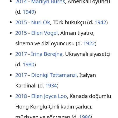
2014
-
Marilyn Burns
, Amerikalı oyuncu
(d.
1949
)
2015
-
Nuri Ok
, Türk hukukçu (d.
1942
)
2015
-
Ellen Vogel
, Alman tiyatro,
sinema ve dizi oyuncusu (d.
1922
)
2017
-
İrina Berejna
, Ukraynalı siyasetçi
(d.
1980
)
2017
-
Dionigi Tettamanzi
, İtalyan
Kardinalı (d.
1934
)
2018
-
Ellen Joyce Loo
, Kanada doğumlu
Hong Konglu-Çinli kadın şarkıcı,
müzisyen ve söz yazarı (d.
1986
)