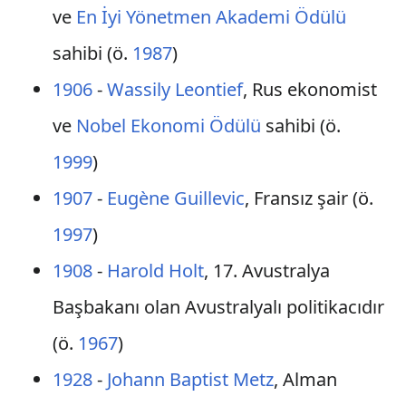
ve
En İyi Yönetmen Akademi Ödülü
sahibi (ö.
1987
)
1906
-
Wassily Leontief
, Rus ekonomist
ve
Nobel Ekonomi Ödülü
sahibi (ö.
1999
)
1907
-
Eugène Guillevic
, Fransız şair (ö.
1997
)
1908
-
Harold Holt
, 17. Avustralya
Başbakanı olan Avustralyalı politikacıdır
(ö.
1967
)
1928
-
Johann Baptist Metz
, Alman