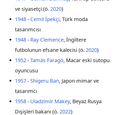
ve siyasetçi (ö.
2020
)
1948
-
Cemil İpekçi
, Türk moda
tasarımcısı
1948
-
Ray Clemence
, İngiltere
futbolunun efsane kalecisi (ö.
2020
)
1952
-
Tamás Faragó
, Macar eski sutopu
oyuncusu
1957
-
Shigeru Ban
, Japon mimar ve
tasarımcı
1958
-
Uladzimir Makey
, Beyaz Rusya
Dışişleri bakanı (ö.
2022
)