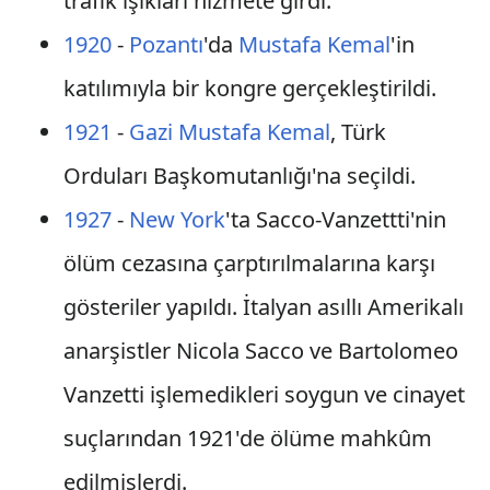
trafik ışıkları hizmete girdi.
1920
-
Pozantı
'da
Mustafa Kemal
'in
katılımıyla bir kongre gerçekleştirildi.
1921
-
Gazi Mustafa Kemal
, Türk
Orduları Başkomutanlığı'na seçildi.
1927
-
New York
'ta Sacco-Vanzettti'nin
ölüm cezasına çarptırılmalarına karşı
gösteriler yapıldı. İtalyan asıllı Amerikalı
anarşistler Nicola Sacco ve Bartolomeo
Vanzetti işlemedikleri soygun ve cinayet
suçlarından 1921'de ölüme mahkûm
edilmişlerdi.