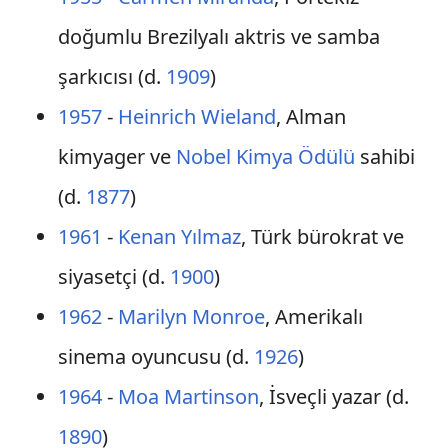
doğumlu Brezilyalı aktris ve samba
şarkıcısı (d.
1909
)
1957
-
Heinrich Wieland
, Alman
kimyager ve
Nobel Kimya Ödülü
sahibi
(d.
1877
)
1961
-
Kenan Yılmaz
, Türk bürokrat ve
siyasetçi (d.
1900
)
1962
-
Marilyn Monroe
, Amerikalı
sinema oyuncusu (d.
1926
)
1964
-
Moa Martinson
, İsveçli yazar (d.
1890
)