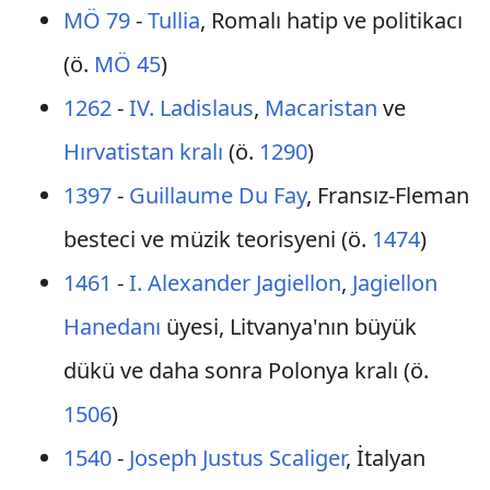
MÖ 79
-
Tullia
, Romalı hatip ve politikacı
(ö.
MÖ 45
)
1262
-
IV. Ladislaus
,
Macaristan
ve
Hırvatistan kralı
(ö.
1290
)
1397
-
Guillaume Du Fay
, Fransız-Fleman
besteci ve müzik teorisyeni (ö.
1474
)
1461
-
I. Alexander Jagiellon
,
Jagiellon
Hanedanı
üyesi, Litvanya'nın büyük
dükü ve daha sonra Polonya kralı (ö.
1506
)
1540
-
Joseph Justus Scaliger
, İtalyan