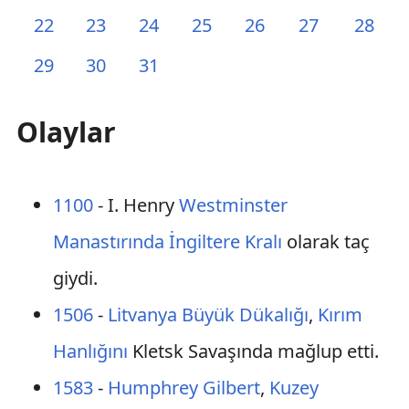
22
23
24
25
26
27
28
29
30
31
Olaylar
1100
- I. Henry
Westminster
Manastırında
İngiltere Kralı
olarak taç
giydi.
1506
-
Litvanya Büyük Dükalığı
,
Kırım
Hanlığını
Kletsk Savaşında mağlup etti.
1583
-
Humphrey Gilbert
,
Kuzey