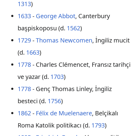
1313
)
1633
-
George Abbot
, Canterbury
başpiskoposu (d.
1562
)
1729
-
Thomas Newcomen
, İngiliz mucit
(d.
1663
)
1778
- Charles Clémencet, Fransız tarihçi
ve yazar (d.
1703
)
1778
- Genç Thomas Linley, İngiliz
besteci (d.
1756
)
1862
-
Félix de Muelenaere
, Belçikalı
Roma Katolik politikacı (d.
1793
)