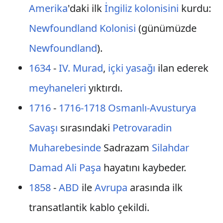
Amerika
'daki ilk
İngiliz
kolonisini
kurdu:
Newfoundland Kolonisi
(günümüzde
Newfoundland
).
1634
-
IV. Murad
,
içki yasağı
ilan ederek
meyhaneleri
yıktırdı.
1716
-
1716-1718 Osmanlı-Avusturya
Savaşı
sırasındaki
Petrovaradin
Muharebesinde
Sadrazam
Silahdar
Damad Ali Paşa
hayatını kaybeder.
1858
-
ABD
ile
Avrupa
arasında ilk
transatlantik kablo çekildi.