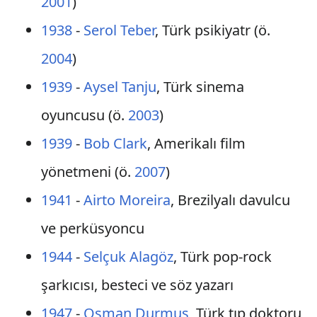
2001
)
1938
-
Serol Teber
, Türk psikiyatr (ö.
2004
)
1939
-
Aysel Tanju
, Türk sinema
oyuncusu (ö.
2003
)
1939
-
Bob Clark
, Amerikalı film
yönetmeni (ö.
2007
)
1941
-
Airto Moreira
, Brezilyalı davulcu
ve perküsyoncu
1944
-
Selçuk Alagöz
, Türk pop-rock
şarkıcısı, besteci ve söz yazarı
1947
-
Osman Durmuş
, Türk tıp doktoru