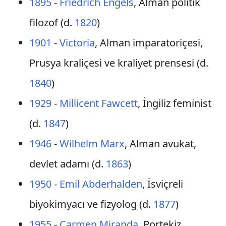
1895
-
Friedrich Engels
, Alman politik
filozof (d.
1820
)
1901
-
Victoria
, Alman imparatoriçesi,
Prusya kraliçesi ve kraliyet prensesi (d.
1840
)
1929
-
Millicent Fawcett
, İngiliz feminist
(d.
1847
)
1946
-
Wilhelm Marx
, Alman avukat,
devlet adamı (d.
1863
)
1950
-
Emil Abderhalden
, İsviçreli
biyokimyacı ve fizyolog (d.
1877
)
1955
-
Carmen Miranda
, Portekiz