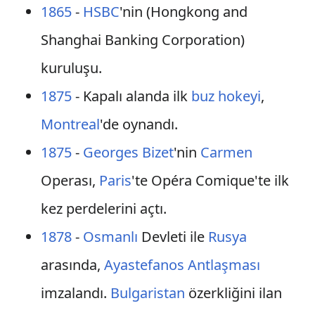
1865
-
HSBC
'nin (Hongkong and
Shanghai Banking Corporation)
kuruluşu.
1875
- Kapalı alanda ilk
buz hokeyi
,
Montreal
'de oynandı.
1875
-
Georges Bizet
'nin
Carmen
Operası,
Paris
'te Opéra Comique'te ilk
kez perdelerini açtı.
1878
-
Osmanlı
Devleti ile
Rusya
arasında,
Ayastefanos Antlaşması
imzalandı.
Bulgaristan
özerkliğini ilan