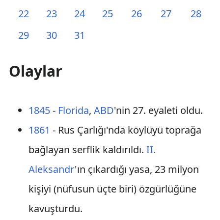
22
23
24
25
26
27
28
29
30
31
Olaylar
1845
-
Florida
,
ABD
'nin 27. eyaleti oldu.
1861
- Rus Çarlığı'nda köylüyü toprağa
bağlayan serflik kaldırıldı.
II.
Aleksandr
'ın çıkardığı yasa, 23 milyon
kişiyi (nüfusun üçte biri) özgürlüğüne
kavuşturdu.