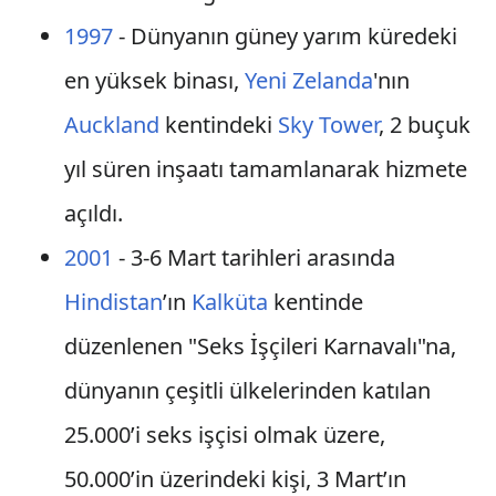
1997
- Dünyanın güney yarım küredeki
en yüksek binası,
Yeni Zelanda
'nın
Auckland
kentindeki
Sky Tower
, 2 buçuk
yıl süren inşaatı tamamlanarak hizmete
açıldı.
2001
- 3-6 Mart tarihleri arasında
Hindistan
’ın
Kalküta
kentinde
düzenlenen "Seks İşçileri Karnavalı"na,
dünyanın çeşitli ülkelerinden katılan
25.000’i seks işçisi olmak üzere,
50.000’in üzerindeki kişi, 3 Mart’ın