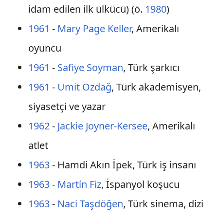
idam edilen ilk ülkücü) (ö.
1980
)
1961
-
Mary Page Keller
, Amerikalı
oyuncu
1961
-
Safiye Soyman
, Türk şarkıcı
1961
-
Ümit Özdağ
, Türk akademisyen,
siyasetçi ve yazar
1962
-
Jackie Joyner-Kersee
, Amerikalı
atlet
1963
- Hamdi Akın İpek, Türk iş insanı
1963
-
Martín Fiz
, İspanyol koşucu
1963
-
Naci Taşdöğen
, Türk sinema, dizi