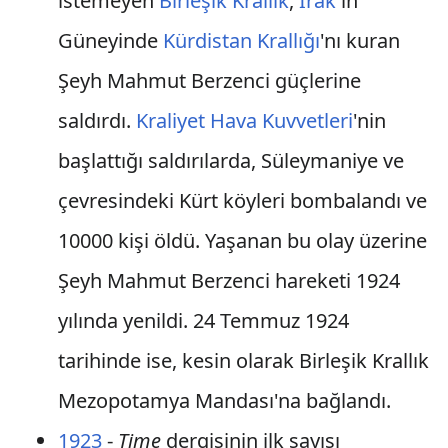
istemeyen
Birleşik Krallık
,
Irak
'ın
Güneyinde
Kürdistan Krallığı
'nı kuran
Şeyh Mahmut Berzenci güçlerine
saldırdı.
Kraliyet Hava Kuvvetleri
'nin
başlattığı saldırılarda, Süleymaniye ve
çevresindeki Kürt köyleri bombalandı ve
10000 kişi öldü. Yaşanan bu olay üzerine
Şeyh Mahmut Berzenci hareketi 1924
yılında yenildi. 24 Temmuz 1924
tarihinde ise, kesin olarak Birleşik Krallık
Mezopotamya Mandası'na bağlandı.
1923
-
Time
dergisinin ilk sayısı