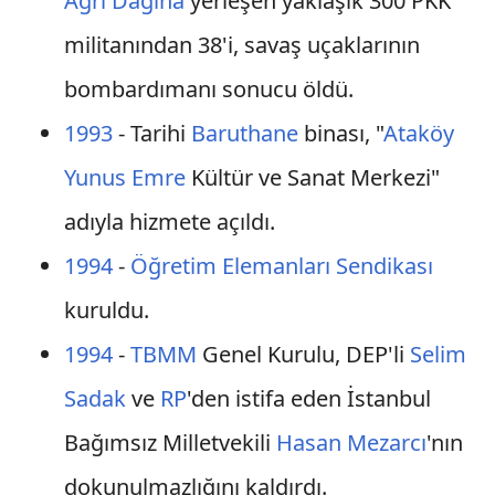
Ağrı Dağına
yerleşen yaklaşık 300 PKK
militanından 38'i, savaş uçaklarının
bombardımanı sonucu öldü.
1993
- Tarihi
Baruthane
binası, "
Ataköy
Yunus Emre
Kültür ve Sanat Merkezi"
adıyla hizmete açıldı.
1994
-
Öğretim Elemanları Sendikası
kuruldu.
1994
-
TBMM
Genel Kurulu, DEP'li
Selim
Sadak
ve
RP
'den istifa eden İstanbul
Bağımsız Milletvekili
Hasan Mezarcı
'nın
dokunulmazlığını kaldırdı.