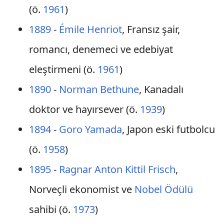
(ö.
1961
)
1889
-
Émile Henriot
, Fransız şair,
romancı, denemeci ve edebiyat
eleştirmeni (ö.
1961
)
1890
-
Norman Bethune
, Kanadalı
doktor ve hayırsever (ö.
1939
)
1894
-
Goro Yamada
, Japon eski futbolcu
(ö.
1958
)
1895
-
Ragnar Anton Kittil Frisch
,
Norveçli ekonomist ve
Nobel Ödülü
sahibi (ö.
1973
)