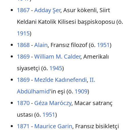
1867
-
Adday Şer
, Asur kökenli, Siirt
Keldani Katolik Kilisesi başpiskoposu (ö.
1915
)
1868
-
Alain
, Fransız filozof (ö.
1951
)
1869
-
William M. Calder
, Amerikalı
siyasetçi (ö.
1945
)
1869
-
Mezîde Kadınefendi
,
II.
Abdülhamid
'in eşi (ö.
1909
)
1870
-
Géza Maróczy
, Macar satranç
ustası (ö.
1951
)
1871
-
Maurice Garin
, Fransız bisikletçi