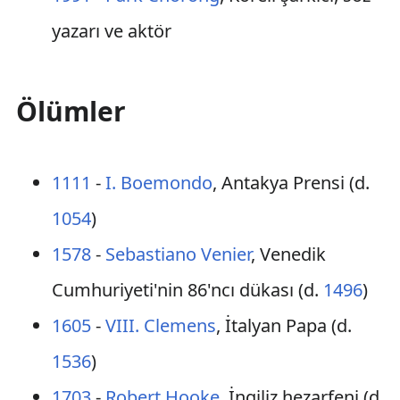
yazarı ve aktör
Ölümler
1111
-
I. Boemondo
, Antakya Prensi (d.
1054
)
1578
-
Sebastiano Venier
, Venedik
Cumhuriyeti'nin 86'ncı dükası (d.
1496
)
1605
-
VIII. Clemens
, İtalyan Papa (d.
1536
)
1703
-
Robert Hooke
, İngiliz hezarfeni (d.