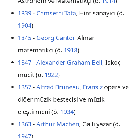
Astronom ve Matematikçi (ö.
1914
)
1839
-
Camsetci Tata
, Hint sanayici (ö.
1904
)
1845
-
Georg Cantor
, Alman
matematikçi (ö.
1918
)
1847
-
Alexander Graham Bell
, İskoç
mucit (ö.
1922
)
1857
-
Alfred Bruneau
,
Fransız
opera ve
diğer müzik bestecisi ve müzik
eleştirmeni (ö.
1934
)
1863
-
Arthur Machen
, Galli yazar (ö.
1947
)