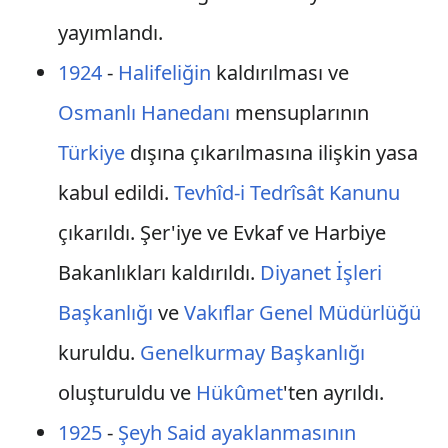
yayımlandı.
1924
-
Halifeliğin
kaldırılması ve
Osmanlı Hanedanı
mensuplarının
Türkiye
dışına çıkarılmasına ilişkin yasa
kabul edildi.
Tevhîd-i Tedrîsât Kanunu
çıkarıldı. Şer'iye ve Evkaf ve Harbiye
Bakanlıkları kaldırıldı.
Diyanet İşleri
Başkanlığı
ve
Vakıflar Genel Müdürlüğü
kuruldu.
Genelkurmay Başkanlığı
oluşturuldu ve
Hükûmet
'ten ayrıldı.
1925
-
Şeyh Said ayaklanmasının