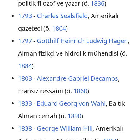
politik filozof ve yazar (ö.
1836
)
1793
-
Charles Sealsfield
, Amerikalı
gazeteci (ö.
1864
)
1797
-
Gotthilf Heinrich Ludwig Hagen
,
Alman fizikçi ve hidrolik mühendisi (ö.
1884
)
1803
-
Alexandre-Gabriel Decamps
,
Fransız ressamı (ö.
1860
)
1833
-
Eduard Georg von Wahl
, Baltık
Alman cerrah (ö.
1890
)
1838
-
George William Hill
, Amerikalı