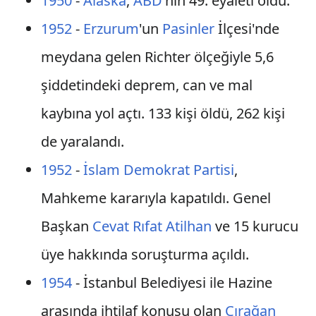
1950
-
Alaska
,
ABD
'nin 49. eyaleti oldu.
1952
-
Erzurum
'un
Pasinler
İlçesi'nde
meydana gelen Richter ölçeğiyle 5,6
şiddetindeki deprem, can ve mal
kaybına yol açtı. 133 kişi öldü, 262 kişi
de yaralandı.
1952
-
İslam Demokrat Partisi
,
Mahkeme kararıyla kapatıldı. Genel
Başkan
Cevat Rıfat Atilhan
ve 15 kurucu
üye hakkında soruşturma açıldı.
1954
- İstanbul Belediyesi ile Hazine
arasında ihtilaf konusu olan
Çırağan