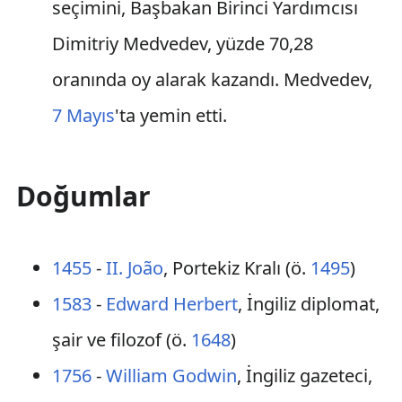
seçimini, Başbakan Birinci Yardımcısı
Dimitriy Medvedev, yüzde 70,28
oranında oy alarak kazandı. Medvedev,
7 Mayıs
'ta yemin etti.
Doğumlar
1455
-
II. João
, Portekiz Kralı (ö.
1495
)
1583
-
Edward Herbert
, İngiliz diplomat,
şair ve filozof (ö.
1648
)
1756
-
William Godwin
, İngiliz gazeteci,