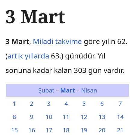
İ
3 Mart
ç
e
r
i
ğ
3 Mart
,
Miladi takvime
göre yılın 62.
e
a
(
artık yıllarda
63.) günüdür. Yıl
t
l
sonuna kadar kalan 303 gün vardır.
a
Şubat
–
Mart
–
Nisan
1
2
3
4
5
6
7
8
9
10
11
12
13
14
15
16
17
18
19
20
21