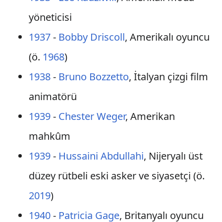
yöneticisi
1937
-
Bobby Driscoll
, Amerikalı oyuncu
(ö.
1968
)
1938
-
Bruno Bozzetto
, İtalyan çizgi film
animatörü
1939
-
Chester Weger
, Amerikan
mahkûm
1939
-
Hussaini Abdullahi
, Nijeryalı üst
düzey rütbeli eski asker ve siyasetçi (ö.
2019
)
1940
-
Patricia Gage
, Britanyalı oyuncu