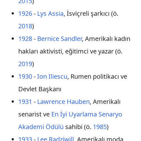
2015
)
1926
-
Lys Assia
, İsviçreli şarkıcı (ö.
2018
)
1928
-
Bernice Sandler
, Amerikalı kadın
hakları aktivisti, eğitimci ve yazar (ö.
2019
)
1930
-
Ion Iliescu
, Rumen politikacı ve
Devlet Başkanı
1931
-
Lawrence Hauben
, Amerikalı
senarist ve
En İyi Uyarlama Senaryo
Akademi Ödülü
sahibi (ö.
1985
)
1933
-
Lee Radziwill
, Amerikalı moda