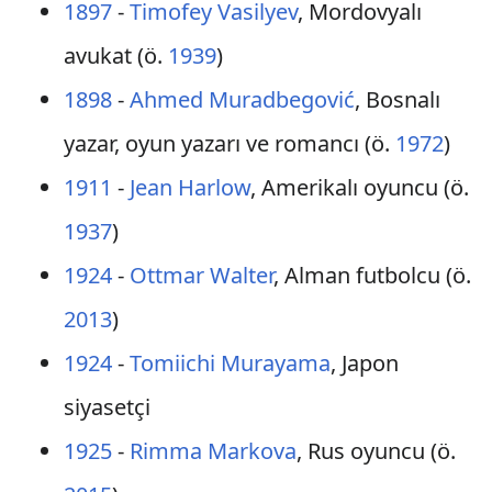
1897
-
Timofey Vasilyev
, Mordovyalı
avukat (ö.
1939
)
1898
-
Ahmed Muradbegović
, Bosnalı
yazar, oyun yazarı ve romancı (ö.
1972
)
1911
-
Jean Harlow
, Amerikalı oyuncu (ö.
1937
)
1924
-
Ottmar Walter
, Alman futbolcu (ö.
2013
)
1924
-
Tomiichi Murayama
, Japon
siyasetçi
1925
-
Rimma Markova
, Rus oyuncu (ö.