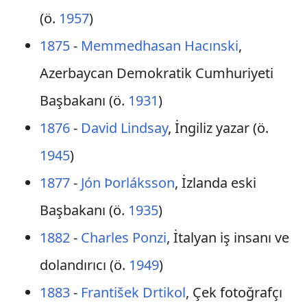
(ö.
1957
)
1875
-
Memmedhasan Hacınski
,
Azerbaycan Demokratik Cumhuriyeti
Başbakanı (ö.
1931
)
1876
-
David Lindsay
, İngiliz yazar (ö.
1945
)
1877
-
Jón Þorláksson
, İzlanda eski
Başbakanı (ö.
1935
)
1882
-
Charles Ponzi
, İtalyan iş insanı ve
dolandırıcı (ö.
1949
)
1883
-
František Drtikol
, Çek fotoğrafçı