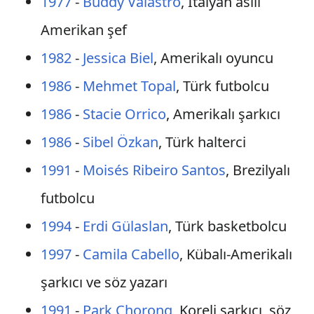
1977
-
Buddy Valastro
, İtalyan asllı
Amerikan şef
1982
-
Jessica Biel
, Amerikalı oyuncu
1986
-
Mehmet Topal
, Türk futbolcu
1986
-
Stacie Orrico
, Amerikalı şarkıcı
1986
-
Sibel Özkan
, Türk halterci
1991
-
Moisés Ribeiro Santos
, Brezilyalı
futbolcu
1994
-
Erdi Gülaslan
, Türk basketbolcu
1997
-
Camila Cabello
, Kübalı-Amerikalı
şarkıcı ve söz yazarı
1991
-
Park Chorong
, Koreli şarkıcı, söz