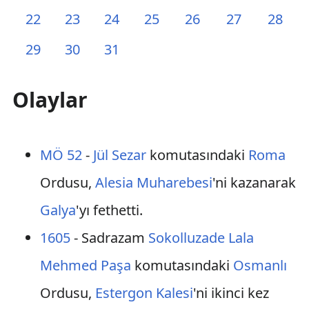
22
23
24
25
26
27
28
29
30
31
Olaylar
MÖ 52
-
Jül Sezar
komutasındaki
Roma
Ordusu,
Alesia Muharebesi
'ni kazanarak
Galya
'yı fethetti.
1605
- Sadrazam
Sokolluzade Lala
Mehmed Paşa
komutasındaki
Osmanlı
Ordusu,
Estergon Kalesi
'ni ikinci kez