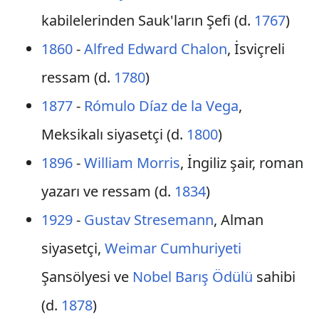
kabilelerinden Sauk'ların Şefi (d.
1767
)
1860
-
Alfred Edward Chalon
, İsviçreli
ressam (d.
1780
)
1877
-
Rómulo Díaz de la Vega
,
Meksikalı siyasetçi (d.
1800
)
1896
-
William Morris
, İngiliz şair, roman
yazarı ve ressam (d.
1834
)
1929
-
Gustav Stresemann
, Alman
siyasetçi,
Weimar Cumhuriyeti
Şansölyesi ve
Nobel Barış Ödülü
sahibi
(d.
1878
)