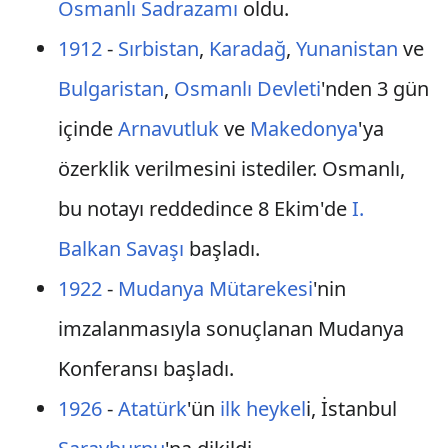
Osmanlı
Sadrazamı
oldu.
1912
-
Sırbistan
,
Karadağ
,
Yunanistan
ve
Bulgaristan
,
Osmanlı Devleti
'nden 3 gün
içinde
Arnavutluk
ve
Makedonya
'ya
özerklik verilmesini istediler. Osmanlı,
bu notayı reddedince 8 Ekim'de
I.
Balkan Savaşı
başladı.
1922
-
Mudanya Mütarekesi
'nin
imzalanmasıyla sonuçlanan Mudanya
Konferansı başladı.
1926
-
Atatürk
'ün
ilk heykel
i, İstanbul