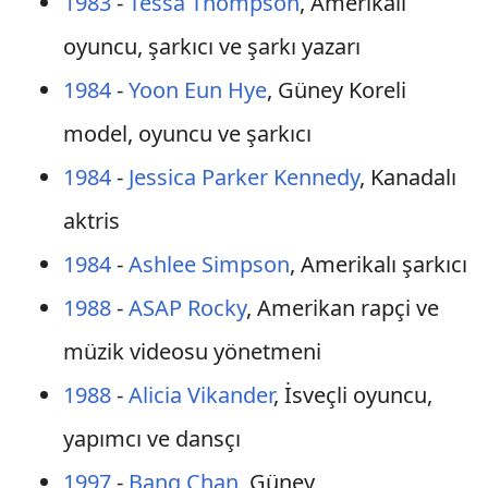
1983
-
Tessa Thompson
, Amerikalı
oyuncu, şarkıcı ve şarkı yazarı
1984
-
Yoon Eun Hye
, Güney Koreli
model, oyuncu ve şarkıcı
1984
-
Jessica Parker Kennedy
, Kanadalı
aktris
1984
-
Ashlee Simpson
, Amerikalı şarkıcı
1988
-
ASAP Rocky
, Amerikan rapçi ve
müzik videosu yönetmeni
1988
-
Alicia Vikander
, İsveçli oyuncu,
yapımcı ve dansçı
1997
-
Bang Chan
, Güney