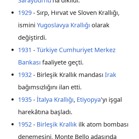
Sarayburnu
'na dikildi.
1929
- Sırp, Hırvat ve Sloven Krallığı,
ismini
Yugoslavya Krallığı
olarak
değiştirdi.
1931
-
Türkiye Cumhuriyet Merkez
Bankası
faaliyete geçti.
1932
- Birleşik Krallık mandası
Irak
bağımsızlığını ilan etti.
1935
-
İtalya Krallığı
,
Etiyopya
'yı işgal
harekâtına başladı.
1952
-
Birleşik Krallık
ilk atom bombası
denemesini, Monte Bello adasında