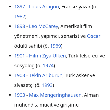
1897
-
Louis Aragon
, Fransız yazar (ö.
1982
)
1898
-
Leo McCarey
, Amerikalı film
yönetmeni, yapımcı, senarist ve
Oscar
ödülü sahibi (ö.
1969
)
1901
-
Hilmi Ziya Ülken
, Türk felsefeci ve
sosyolog (ö.
1974
)
1903
-
Tekin Arıburun
, Türk asker ve
siyasetçi (ö.
1993
)
1903
-
Max Mengeringhausen
, Alman
mühendis, mucit ve girişimci