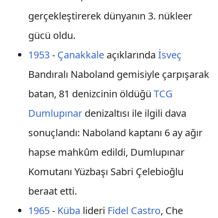
gerçekleştirerek dünyanın 3. nükleer
gücü oldu.
1953
-
Çanakkale
açıklarında
İsveç
Bandıralı Naboland gemisiyle çarpışarak
batan, 81 denizcinin öldüğü
TCG
Dumlupınar
denizaltısı ile ilgili dava
sonuçlandı: Naboland kaptanı 6 ay ağır
hapse mahkûm edildi, Dumlupınar
Komutanı Yüzbaşı Sabri Çelebioğlu
beraat etti.
1965
-
Küba
lideri
Fidel Castro
, Che