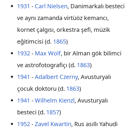
1931
-
Carl Nielsen
, Danimarkalı besteci
ve aynı zamanda virtüöz kemancı,
kornet çalgısı, orkestra şefi, müzik
eğitimcisi (d.
1865
)
1932
-
Max Wolf
, bir Alman gök bilimci
ve astrofotografiçı (d.
1863
)
1941
-
Adalbert Czerny
, Avusturyalı
çocuk doktoru (d.
1863
)
1941
-
Wilhelm Kienzl
, Avusturyalı
besteci (d.
1857
)
1952
-
Zavel Kwartin
, Rus asıllı Yahudi