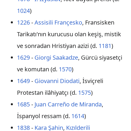
1024
)
1226
-
Assisili Françesko
, Fransisken
Tarikatı'nın kurucusu olan keşiş, mistik
ve sonradan Hristiyan azizi (d.
1181
)
1629
-
Giorgi Saakadze
, Gürcü siyasetçi
ve komutan (d.
1570
)
1649
-
Giovanni Diodati
, İsviçreli
Protestan ilâhiyatçı (d.
1575
)
1685
-
Juan Carreño de Miranda
,
İspanyol ressam (d.
1614
)
1838
-
Kara Şahin
,
Kızılderili