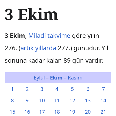
İ
3 Ekim
ç
e
r
i
ğ
3 Ekim
,
Miladi takvime
göre yılın
e
a
276. (
artık yıllarda
277.) günüdür. Yıl
t
l
sonuna kadar kalan 89 gün vardır.
a
Eylül
–
Ekim
–
Kasım
1
2
3
4
5
6
7
8
9
10
11
12
13
14
15
16
17
18
19
20
21