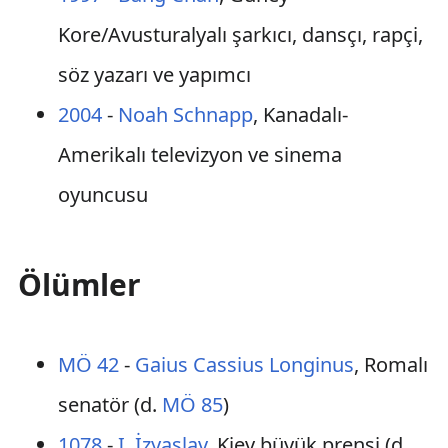
Kore/Avusturalyalı şarkıcı, dansçı, rapçi,
söz yazarı ve yapımcı
2004
-
Noah Schnapp
, Kanadalı-
Amerikalı televizyon ve sinema
oyuncusu
Ölümler
MÖ 42
-
Gaius Cassius Longinus
, Romalı
senatör (d.
MÖ 85
)
1078
-
I. İzyaslav
, Kiev büyük prensi (d.