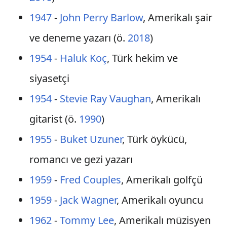
1947
-
John Perry Barlow
, Amerikalı şair
ve deneme yazarı (ö.
2018
)
1954
-
Haluk Koç
, Türk hekim ve
siyasetçi
1954
-
Stevie Ray Vaughan
, Amerikalı
gitarist (ö.
1990
)
1955
-
Buket Uzuner
, Türk öykücü,
romancı ve gezi yazarı
1959
-
Fred Couples
, Amerikalı golfçü
1959
-
Jack Wagner
, Amerikalı oyuncu
1962
-
Tommy Lee
, Amerikalı müzisyen