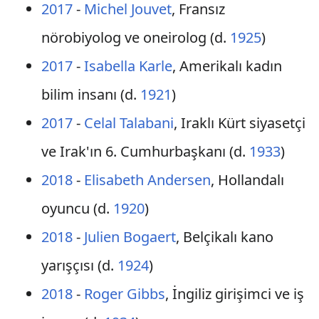
2017
-
Michel Jouvet
, Fransız
nörobiyolog ve oneirolog (d.
1925
)
2017
-
Isabella Karle
, Amerikalı kadın
bilim insanı (d.
1921
)
2017
-
Celal Talabani
, Iraklı Kürt siyasetçi
ve Irak'ın 6. Cumhurbaşkanı (d.
1933
)
2018
-
Elisabeth Andersen
, Hollandalı
oyuncu (d.
1920
)
2018
-
Julien Bogaert
, Belçikalı kano
yarışçısı (d.
1924
)
2018
-
Roger Gibbs
, İngiliz girişimci ve iş