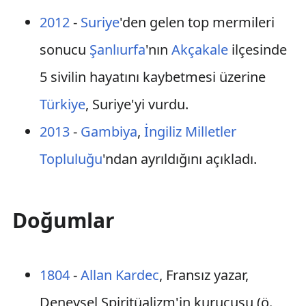
2012
-
Suriye
'den gelen top mermileri
sonucu
Şanlıurfa
'nın
Akçakale
ilçesinde
5 sivilin hayatını kaybetmesi üzerine
Türkiye
, Suriye'yi vurdu.
2013
-
Gambiya
,
İngiliz Milletler
Topluluğu
'ndan ayrıldığını açıkladı.
Doğumlar
1804
-
Allan Kardec
, Fransız yazar,
Deneysel Spiritüalizm'in kurucusu (ö.