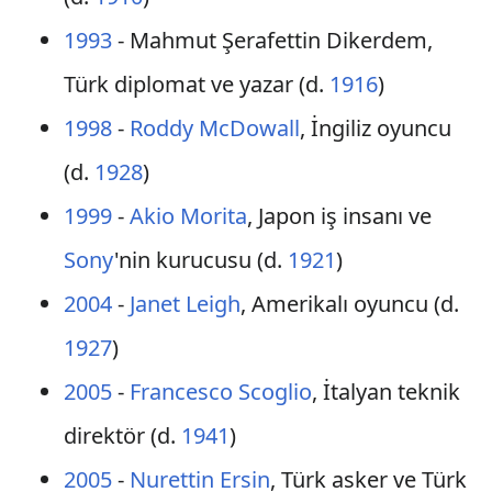
1993
- Mahmut Şerafettin Dikerdem,
Türk diplomat ve yazar (d.
1916
)
1998
-
Roddy McDowall
, İngiliz oyuncu
(d.
1928
)
1999
-
Akio Morita
, Japon iş insanı ve
Sony
'nin kurucusu (d.
1921
)
2004
-
Janet Leigh
, Amerikalı oyuncu (d.
1927
)
2005
-
Francesco Scoglio
, İtalyan teknik
direktör (d.
1941
)
2005
-
Nurettin Ersin
, Türk asker ve Türk