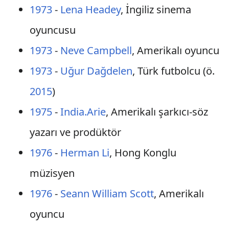
1973
-
Lena Headey
, İngiliz sinema
oyuncusu
1973
-
Neve Campbell
, Amerikalı oyuncu
1973
-
Uğur Dağdelen
, Türk futbolcu (ö.
2015
)
1975
-
India.Arie
, Amerikalı şarkıcı-söz
yazarı ve prodüktör
1976
-
Herman Li
, Hong Konglu
müzisyen
1976
-
Seann William Scott
, Amerikalı
oyuncu