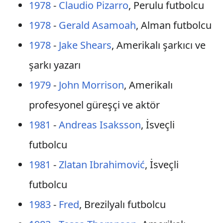
1978
-
Claudio Pizarro
, Perulu futbolcu
1978
-
Gerald Asamoah
, Alman futbolcu
1978
-
Jake Shears
, Amerikalı şarkıcı ve
şarkı yazarı
1979
-
John Morrison
, Amerikalı
profesyonel güreşçi ve aktör
1981
-
Andreas Isaksson
, İsveçli
futbolcu
1981
-
Zlatan Ibrahimović
, İsveçli
futbolcu
1983
-
Fred
, Brezilyalı futbolcu