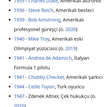
1935
-
Charles Duke
, Amerikalı astronot
1936
-
Steve Reich
, Amerikalı besteci
1939
-
Bob Amstrong
, Amerikalı
profesyonel güreşçi (ö.
2020
)
1940
-
Mike Troy
, Amerikalı eski
Olimpiyat yüzücüsü (ö.
2019
)
1941
-
Andrea de Adamich
, İtalyan
Formula 1 pilotu
1941
-
Chubby Checker
, Amerikalı şarkıcı
1944
-
Celile Toyon
, Türk oyuncu
1947
- Zdenek Altner, Çek hukukçu (ö.
2016
)