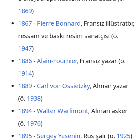
1869
)
1867
-
Pierre Bonnard
, Fransız illüstratör,
ressam ve baskı resim sanatçısı (ö.
1947
)
1886
-
Alain-Fournier
, Fransız yazar (ö.
1914
)
1889
-
Carl von Ossietzky
, Alman yazar
(ö.
1938
)
1894
-
Walter Warlimont
, Alman asker
(ö.
1976
)
1895
-
Sergey Yesenin
, Rus şair (ö.
1925
)