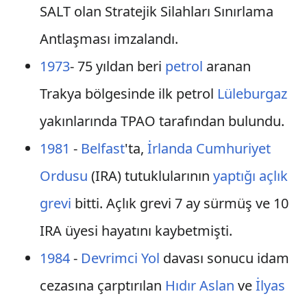
SALT olan Stratejik Silahları Sınırlama
Antlaşması imzalandı.
1973
- 75 yıldan beri
petrol
aranan
Trakya bölgesinde ilk petrol
Lüleburgaz
yakınlarında TPAO tarafından bulundu.
1981
-
Belfast
'ta,
İrlanda Cumhuriyet
Ordusu
(IRA) tutuklularının
yaptığı açlık
grevi
bitti. Açlık grevi 7 ay sürmüş ve 10
IRA üyesi hayatını kaybetmişti.
1984
-
Devrimci Yol
davası sonucu idam
cezasına çarptırılan
Hıdır Aslan
ve
İlyas