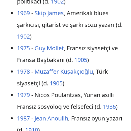
politikacı (d.
1902
)
1969
-
Skip James
, Amerikalı blues
şarkıcısı, gitarist ve şarkı sözü yazarı (d.
1902
)
1975
-
Guy Mollet
, Fransız siyasetçi ve
Fransa Başbakanı (d.
1905
)
1978
-
Muzaffer Kuşakçıoğlu
, Türk
siyasetçi (d.
1905
)
1979
- Nicos Poulantzas, Yunan asıllı
Fransız sosyolog ve felsefeci (d.
1936
)
1987
-
Jean Anouilh
, Fransız oyun yazarı
(d.
1910
)