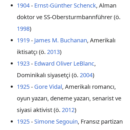
1904
-
Ernst-Günther Schenck
, Alman
doktor ve SS-Obersturmbannführer (ö.
1998
)
1919
-
James M. Buchanan
, Amerikalı
iktisatçı (ö.
2013
)
1923
-
Edward Oliver LeBlanc
,
Dominikalı siyasetçi (ö.
2004
)
1925
-
Gore Vidal
, Amerikalı romancı,
oyun yazarı, deneme yazarı, senarist ve
siyasi aktivist (ö.
2012
)
1925
-
Simone Segouin
, Fransız partizan