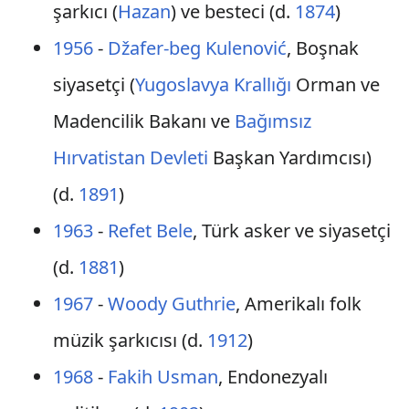
şarkıcı (
Hazan
) ve besteci (d.
1874
)
1956
-
Džafer-beg Kulenović
, Boşnak
siyasetçi (
Yugoslavya Krallığı
Orman ve
Madencilik Bakanı ve
Bağımsız
Hırvatistan Devleti
Başkan Yardımcısı)
(d.
1891
)
1963
-
Refet Bele
, Türk asker ve siyasetçi
(d.
1881
)
1967
-
Woody Guthrie
, Amerikalı folk
müzik şarkıcısı (d.
1912
)
1968
-
Fakih Usman
, Endonezyalı