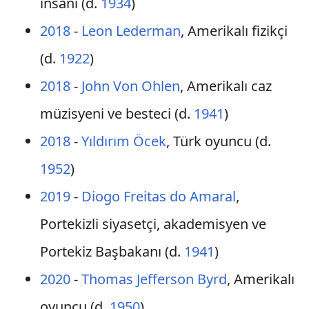
insanı (d.
1934
)
2018
-
Leon Lederman
, Amerikalı fizikçi
(d.
1922
)
2018
-
John Von Ohlen
, Amerikalı caz
müzisyeni ve besteci (d.
1941
)
2018
-
Yıldırım Öcek
, Türk oyuncu (d.
1952
)
2019
-
Diogo Freitas do Amaral
,
Portekizli siyasetçi, akademisyen ve
Portekiz Başbakanı (d.
1941
)
2020
-
Thomas Jefferson Byrd
, Amerikalı
oyuncu (d.
1950
)