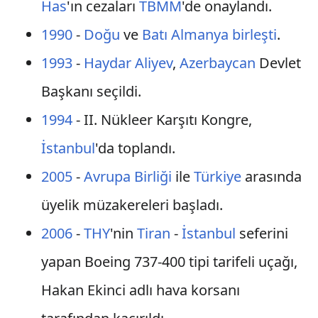
Has
'ın cezaları
TBMM
'de onaylandı.
1990
-
Doğu
ve
Batı Almanya
birleşti
.
1993
-
Haydar Aliyev
,
Azerbaycan
Devlet
Başkanı seçildi.
1994
- II. Nükleer Karşıtı Kongre,
İstanbul
'da toplandı.
2005
-
Avrupa Birliği
ile
Türkiye
arasında
üyelik müzakereleri başladı.
2006
-
THY
'nin
Tiran
-
İstanbul
seferini
yapan Boeing 737-400 tipi tarifeli uçağı,
Hakan Ekinci adlı hava korsanı