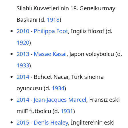
Silahlı Kuvvetleri'nin 18. Genelkurmay
Başkanı (d.
1918
)
2010
-
Philippa Foot
, İngiliz filozof (d.
1920
)
2013
-
Masae Kasai
, Japon voleybolcu (d.
1933
)
2014
- Behcet Nacar, Türk sinema
oyuncusu (d.
1934
)
2014
-
Jean-Jacques Marcel
, Fransız eski
millî futbolcu (d.
1931
)
2015
-
Denis Healey
, İngiltere'nin eski