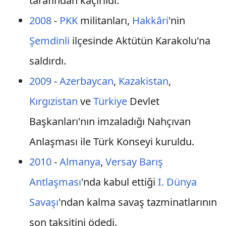
tarafından kaçırıldı.
2008
-
PKK
militanları,
Hakkâri
'nin
Şemdinli
ilçesinde Aktütün Karakolu'na
saldırdı.
2009
-
Azerbaycan
,
Kazakistan
,
Kırgızistan
ve
Türkiye
Devlet
Başkanları'nın imzaladığı Nahçıvan
Anlaşması ile Türk Konseyi kuruldu.
2010
-
Almanya
,
Versay Barış
Antlaşması
'nda kabul ettiği
I. Dünya
Savaşı
'ndan kalma savaş tazminatlarının
son taksitini ödedi.