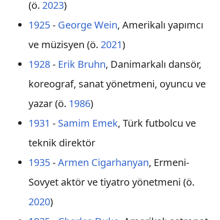
(ö.
2023
)
1925
-
George Wein
, Amerikalı yapımcı
ve müzisyen (ö.
2021
)
1928
-
Erik Bruhn
, Danimarkalı dansör,
koreograf, sanat yönetmeni, oyuncu ve
yazar (ö.
1986
)
1931
-
Samim Emek
, Türk futbolcu ve
teknik direktör
1935
-
Armen Cigarhanyan
, Ermeni-
Sovyet aktör ve tiyatro yönetmeni (ö.
2020
)