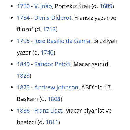
1750
-
V. João
, Portekiz Kralı (d.
1689
)
1784
-
Denis Diderot
, Fransız yazar ve
filozof (d.
1713
)
1795
-
José Basilio da Gama
, Brezilyalı
yazar (d.
1740
)
1849
-
Sándor Petőfi
, Macar şair (d.
1823
)
1875
-
Andrew Johnson
, ABD'nin 17.
Başkanı (d.
1808
)
1886
-
Franz Liszt
, Macar piyanist ve
besteci (d.
1811
)