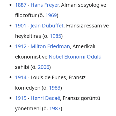
1887
-
Hans Freyer
, Alman sosyolog ve
filozoftur (ö.
1969
)
1901
-
Jean Dubuffet
, Fransız ressam ve
heykeltıraş (ö.
1985
)
1912
-
Milton Friedman
, Amerikalı
ekonomist ve
Nobel Ekonomi Ödülü
sahibi (ö.
2006
)
1914
- Louis de Funes, Fransız
komedyen (ö.
1983
)
1915
-
Henri Decaë
, Fransız görüntü
yönetmeni (ö.
1987
)