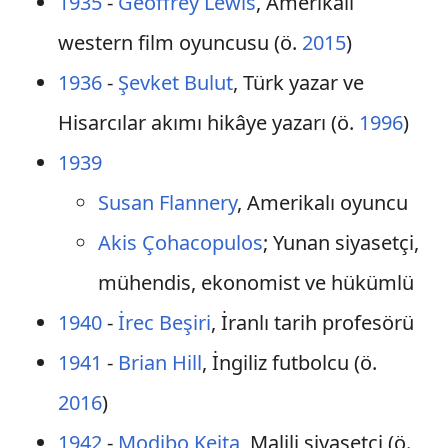
1935
-
Geoffrey Lewis
, Amerikalı
western film oyuncusu (ö.
2015
)
1936
-
Şevket Bulut
, Türk yazar ve
Hisarcılar akımı hikâye yazarı (ö.
1996
)
1939
Susan Flannery
, Amerikalı oyuncu
Akis Çohacopulos
; Yunan siyasetçi,
mühendis, ekonomist ve hükümlü
1940
-
İrec Beşiri
, İranlı tarih profesörü
1941
-
Brian Hill
, İngiliz futbolcu (ö.
2016
)
1942
-
Modibo Keita
, Malili siyasetçi (ö.