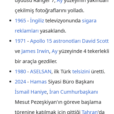
uydusu Ranger 7,
Ay
yüzeyinin yakından
çekilmiş fotoğraflarını yolladı.
1965
-
İngiliz
televizyonunda
sigara
reklamları
yasaklandı.
1971
-
Apollo 15
astronotları
David Scott
ve
James Irwin
,
Ay
yüzeyinde 4 tekerlekli
bir araçla gezdiler.
1980
-
ASELSAN
, ilk Türk
telsizini
üretti.
2024
-
Hamas
Siyasi Büro Başkanı
İsmail Haniye
,
İran Cumhurbaşkanı
Mesut Pezeşkiyan'ın göreve başlama
törenine katılmak için gittiği
Tahran
'da