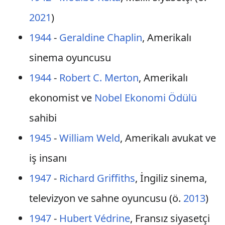
2021
)
1944
-
Geraldine Chaplin
, Amerikalı
sinema oyuncusu
1944
-
Robert C. Merton
, Amerikalı
ekonomist ve
Nobel Ekonomi Ödülü
sahibi
1945
-
William Weld
, Amerikalı avukat ve
iş insanı
1947
-
Richard Griffiths
, İngiliz sinema,
televizyon ve sahne oyuncusu (ö.
2013
)
1947
-
Hubert Védrine
, Fransız siyasetçi