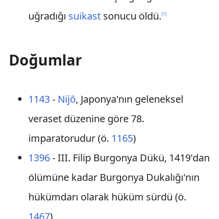
uğradığı
suikast
sonucu öldü.
[
1
]
Doğumlar
1143
-
Nijō
, Japonya'nın geleneksel
veraset düzenine göre 78.
imparatorudur (ö.
1165
)
1396
- III. Filip Burgonya Dükü, 1419'dan
ölümüne kadar Burgonya Dukalığı'nın
hükümdarı olarak hüküm sürdü (ö.
1467
)