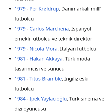
1979
-
Per Krøldrup
, Danimarkalı millî
futbolcu
1979
-
Carlos Marchena
, İspanyol
emekli futbolcu ve teknik direktör
1979
-
Nicola Mora
, İtalyan futbolcu
1981
-
Hakan Akkaya
, Türk moda
tasarımcısı ve sunucu
1981
-
Titus Bramble
, İngiliz eski
futbolcu
1984
-
İpek Yaylacıoğlu
, Türk sinema ve
dizi oyuncusu