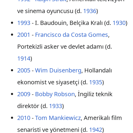
ve sinema oyuncusu (d.
1936
)
1993
- I. Baudouin, Belçika Kralı (d.
1930
)
2001
-
Francisco da Costa Gomes
,
Portekizli asker ve devlet adamı (d.
1914
)
2005
-
Wim Duisenberg
, Hollandalı
ekonomist ve siyasetçi (d.
1935
)
2009
-
Bobby Robson
, İngiliz teknik
direktör (d.
1933
)
2010
-
Tom Mankiewicz
, Amerikalı film
senaristi ve yönetmeni (d.
1942
)