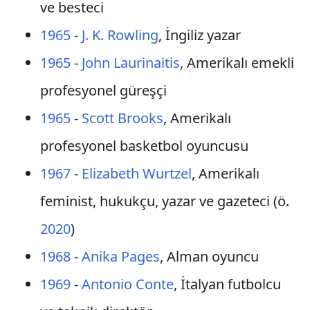
ve besteci
1965
-
J. K. Rowling
, İngiliz yazar
1965
-
John Laurinaitis
, Amerikalı emekli
profesyonel güreşçi
1965
-
Scott Brooks
, Amerikalı
profesyonel basketbol oyuncusu
1967
-
Elizabeth Wurtzel
, Amerikalı
feminist, hukukçu, yazar ve gazeteci (ö.
2020
)
1968
-
Anika Pages
, Alman oyuncu
1969
-
Antonio Conte
, İtalyan futbolcu