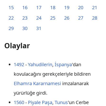
15
16
17
18
19
20
21
22
23
24
25
26
27
28
29
30
31
Olaylar
1492
-
Yahudilerin
,
İspanya
'dan
kovulacağını gerekçeleriyle bildiren
Elhamra Kararnamesi
imzalanarak
yürürlüğe girdi.
1560
-
Piyale Paşa
,
Tunus
'un Cerbe