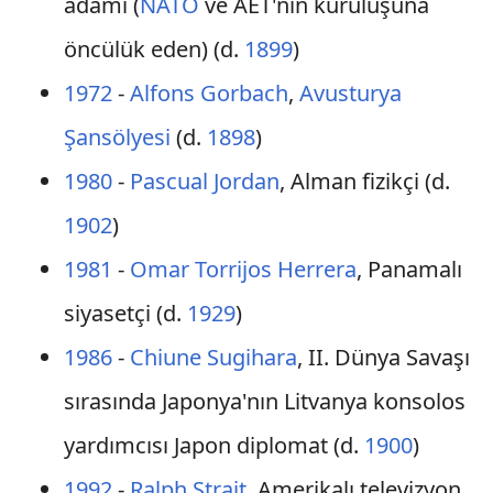
adamı (
NATO
ve AET'nin kuruluşuna
öncülük eden) (d.
1899
)
1972
-
Alfons Gorbach
,
Avusturya
Şansölyesi
(d.
1898
)
1980
-
Pascual Jordan
, Alman fizikçi (d.
1902
)
1981
-
Omar Torrijos Herrera
, Panamalı
siyasetçi (d.
1929
)
1986
-
Chiune Sugihara
, II. Dünya Savaşı
sırasında Japonya'nın Litvanya konsolos
yardımcısı Japon diplomat (d.
1900
)
1992
-
Ralph Strait
, Amerikalı televizyon