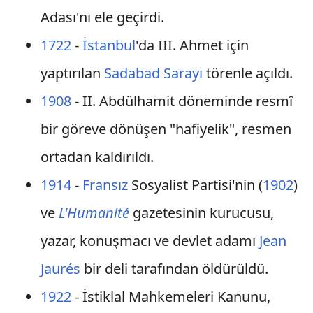
Adası'nı ele geçirdi.
1722
-
İstanbul
'da III. Ahmet için
yaptırılan
Sadabad Sarayı
törenle açıldı.
1908
- II. Abdülhamit döneminde resmî
bir göreve dönüşen "hafiyelik", resmen
ortadan kaldırıldı.
1914
-
Fransız
Sosyalist Partisi'nin (
1902
)
ve
L'Humanité
gazetesinin kurucusu,
yazar, konuşmacı ve devlet adamı
Jean
Jaurés
bir deli tarafından öldürüldü.
1922
- İstiklal Mahkemeleri Kanunu,