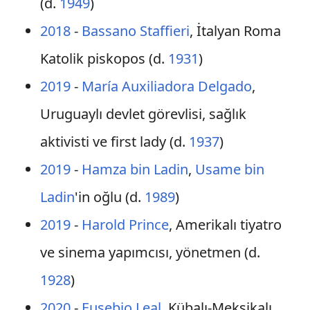
(d.
1949
)
2018
-
Bassano Staffieri
, İtalyan Roma
Katolik piskopos (d.
1931
)
2019
-
María Auxiliadora Delgado
,
Uruguaylı devlet görevlisi, sağlık
aktivisti ve first lady (d.
1937
)
2019
-
Hamza bin Ladin
,
Usame bin
Ladin
'in oğlu (d.
1989
)
2019
-
Harold Prince
, Amerikalı tiyatro
ve sinema yapımcısı, yönetmen (d.
1928
)
2020
-
Eusebio Leal
, Kübalı-Meksikalı