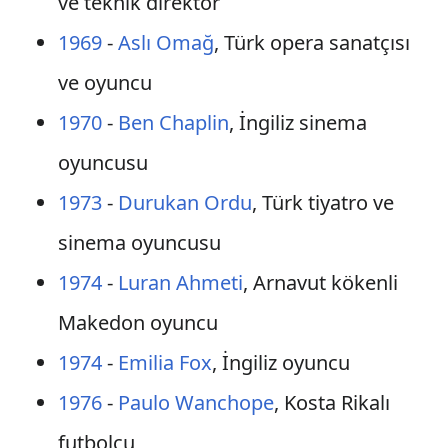
ve teknik direktör
1969
-
Aslı Omağ
, Türk opera sanatçısı
ve oyuncu
1970
-
Ben Chaplin
, İngiliz sinema
oyuncusu
1973
-
Durukan Ordu
, Türk tiyatro ve
sinema oyuncusu
1974
-
Luran Ahmeti
, Arnavut kökenli
Makedon oyuncu
1974
-
Emilia Fox
, İngiliz oyuncu
1976
-
Paulo Wanchope
, Kosta Rikalı
futbolcu