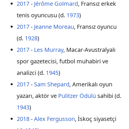
2017
-
Jérôme Golmard
, Fransız erkek
tenis oyuncusu (d.
1973
)
2017
-
Jeanne Moreau
, Fransız oyuncu
(d.
1928
)
2017
-
Les Murray
, Macar-Avustralyalı
spor gazetecisi, futbol muhabiri ve
analizci (d.
1945
)
2017
-
Sam Shepard
, Amerikalı oyun
yazarı, aktör ve
Pulitzer Ödülü
sahibi (d.
1943
)
2018
-
Alex Fergusson
, İskoç siyasetçi