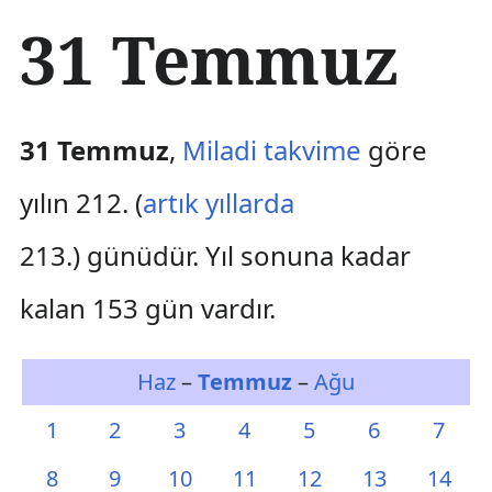
İ
31 Temmuz
ç
e
r
i
ğ
31 Temmuz
,
Miladi takvime
göre
e
a
yılın 212. (
artık yıllarda
t
l
213.) günüdür. Yıl sonuna kadar
a
kalan 153 gün vardır.
Haz
–
Temmuz
–
Ağu
1
2
3
4
5
6
7
8
9
10
11
12
13
14