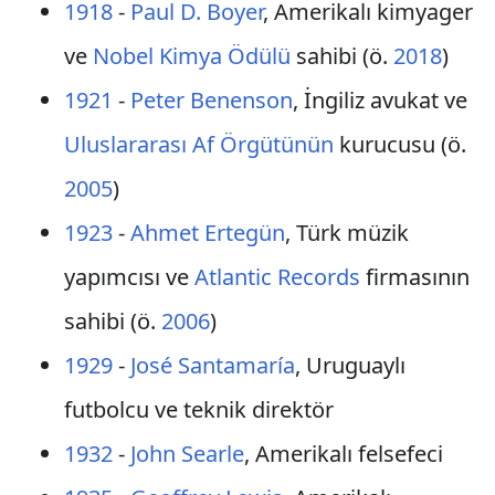
1918
-
Paul D. Boyer
, Amerikalı kimyager
ve
Nobel Kimya Ödülü
sahibi (ö.
2018
)
1921
-
Peter Benenson
, İngiliz avukat ve
Uluslararası Af Örgütünün
kurucusu (ö.
2005
)
1923
-
Ahmet Ertegün
, Türk müzik
yapımcısı ve
Atlantic Records
firmasının
sahibi (ö.
2006
)
1929
-
José Santamaría
, Uruguaylı
futbolcu ve teknik direktör
1932
-
John Searle
, Amerikalı felsefeci