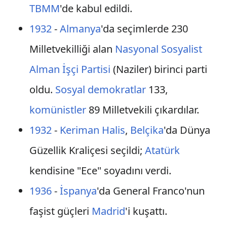
TBMM
'de kabul edildi.
1932
-
Almanya
'da seçimlerde 230
Milletvekilliği alan
Nasyonal Sosyalist
Alman İşçi Partisi
(Naziler) birinci parti
oldu.
Sosyal demokratlar
133,
komünistler
89 Milletvekili çıkardılar.
1932
-
Keriman Halis
,
Belçika
'da Dünya
Güzellik Kraliçesi seçildi;
Atatürk
kendisine "Ece" soyadını verdi.
1936
-
İspanya
'da General Franco'nun
faşist güçleri
Madrid
'i kuşattı.