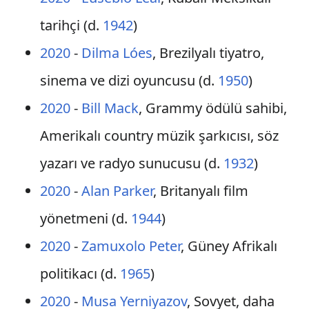
tarihçi (d.
1942
)
2020
-
Dilma Lóes
, Brezilyalı tiyatro,
sinema ve dizi oyuncusu (d.
1950
)
2020
-
Bill Mack
, Grammy ödülü sahibi,
Amerikalı country müzik şarkıcısı, söz
yazarı ve radyo sunucusu (d.
1932
)
2020
-
Alan Parker
, Britanyalı film
yönetmeni (d.
1944
)
2020
-
Zamuxolo Peter
, Güney Afrikalı
politikacı (d.
1965
)
2020
-
Musa Yerniyazov
, Sovyet, daha