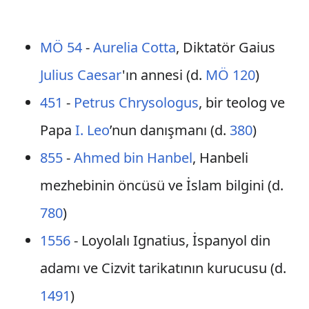
MÖ 54
-
Aurelia Cotta
, Diktatör Gaius
Julius Caesar
'ın annesi (d.
MÖ 120
)
451
-
Petrus Chrysologus
, bir teolog ve
Papa
I. Leo
’nun danışmanı (d.
380
)
855
-
Ahmed bin Hanbel
, Hanbeli
mezhebinin öncüsü ve İslam bilgini (d.
780
)
1556
- Loyolalı Ignatius, İspanyol din
adamı ve Cizvit tarikatının kurucusu (d.
1491
)