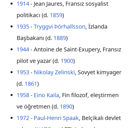
1914
- Jean Jaures, Fransız sosyalist
politikacı (d.
1859
)
1935
-
Tryggvi Þórhallsson
, İzlanda
Başbakanı (d.
1889
)
1944
- Antoine de Saint-Exupery, Fransız
pilot ve yazar (d.
1900
)
1953
-
Nikolay Zelinski
, Sovyet kimyager
(d.
1861
)
1958
-
Eino Kaila
, Fin filozof, eleştirmen
ve öğretmen (d.
1890
)
1972
-
Paul-Henri Spaak
, Belçikalı devlet