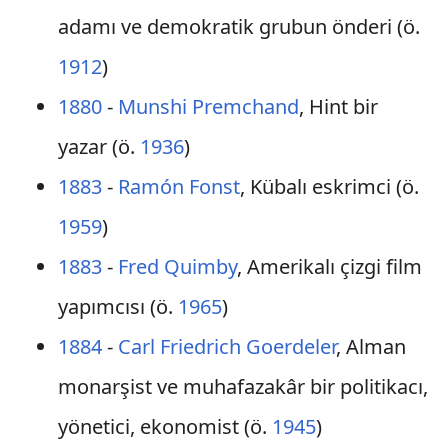
adamı ve demokratik grubun önderi (ö.
1912
)
1880
-
Munshi Premchand
, Hint bir
yazar (ö.
1936
)
1883
-
Ramón Fonst
, Kübalı eskrimci (ö.
1959
)
1883
-
Fred Quimby
, Amerikalı çizgi film
yapımcısı (ö.
1965
)
1884
-
Carl Friedrich Goerdeler
, Alman
monarşist ve muhafazakâr bir politikacı,
yönetici, ekonomist (ö.
1945
)