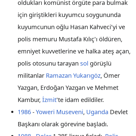
oldukları komünist örgüte para bulmak
için giriştikleri kuyumcu soygununda
kuyumcunun oğlu Hasan Kahveci'yi ve
polis memuru Mustafa Kılıç'ı öldüren,
emniyet kuvvetlerine ve halka ateş açan,
polis otosunu tarayan
sol
görüşlü
militanlar
Ramazan Yukarıgöz
, Ömer
Yazgan, Erdoğan Yazgan ve Mehmet
Kambur,
İzmit
'te idam edildiler.
1986
-
Yoweri Museveni
,
Uganda
Devlet
Başkanı olarak görevine başladı.