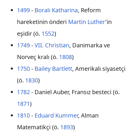
1499
-
Boralı Katharina
, Reform
hareketinin önderi
Martin Luther
'in
eşidir (ö.
1552
)
1749
-
VII. Christian
, Danimarka ve
Norveç kralı (ö.
1808
)
1750
-
Bailey Bartlett
, Amerikalı siyasetçi
(ö.
1830
)
1782
- Daniel Auber, Fransız besteci (ö.
1871
)
1810
-
Eduard Kummer
, Alman
Matematikçi (ö.
1893
)