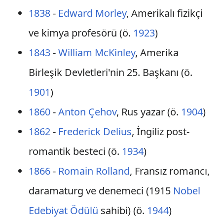
1838
-
Edward Morley
, Amerikalı fizikçi
ve kimya profesörü (ö.
1923
)
1843
-
William McKinley
, Amerika
Birleşik Devletleri'nin 25. Başkanı (ö.
1901
)
1860
-
Anton Çehov
, Rus yazar (ö.
1904
)
1862
-
Frederick Delius
, İngiliz post-
romantik besteci (ö.
1934
)
1866
-
Romain Rolland
, Fransız romancı,
daramaturg ve denemeci (1915
Nobel
Edebiyat Ödülü
sahibi) (ö.
1944
)