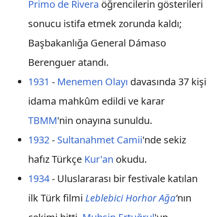
Primo de Rivera
öğrencilerin gösterileri
sonucu istifa etmek zorunda kaldı;
Başbakanlığa General Dámaso
Berenguer atandı.
1931
-
Menemen Olayı
davasında 37 kişi
idama mahkûm edildi ve karar
TBMM
'nin onayına sunuldu.
1932
-
Sultanahmet Camii
'nde sekiz
hafız Türkçe
Kur'an
okudu.
1934
- Uluslararası bir festivale katılan
ilk Türk filmi
Leblebici Horhor Ağa
'
nın