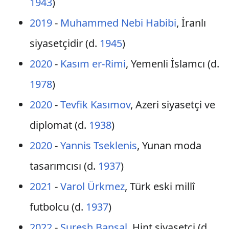
1943
)
2019
-
Muhammed Nebi Habibi
, İranlı
siyasetçidir (d.
1945
)
2020
-
Kasım er-Rimi
, Yemenli İslamcı (d.
1978
)
2020
-
Tevfik Kasımov
, Azeri siyasetçi ve
diplomat (d.
1938
)
2020
-
Yannis Tseklenis
, Yunan moda
tasarımcısı (d.
1937
)
2021
-
Varol Ürkmez
, Türk eski millî
futbolcu (d.
1937
)
2022
-
Suresh Bansal
, Hint siyasetçi (d.