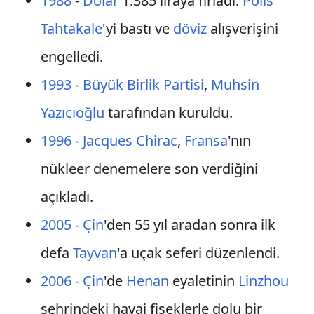
1988
-
Dolar
1.385 liraya fırladı.
Polis
Tahtakale
'yi bastı ve
döviz
alışverişini
engelledi.
1993
-
Büyük Birlik Partisi
,
Muhsin
Yazıcıoğlu
tarafından kuruldu.
1996
-
Jacques Chirac
,
Fransa
'nın
nükleer denemelere son verdiğini
açıkladı.
2005
-
Çin
'den 55 yıl aradan sonra ilk
defa
Tayvan
'a uçak seferi düzenlendi.
2006
-
Çin
'de
Henan
eyaletinin
Linzhou
şehrindeki havai fişeklerle dolu bir