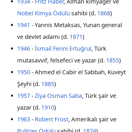
1934
-
Fritz Haber
, Alman kimyager ve
Nobel Kimya Ödülü
sahibi (d.
1868
)
1941
- Yannis Metaksas, Yunan general
ve devlet adamı (d.
1871
)
1946
-
İsmail Fenni Ertuğrul
, Türk
mutasavvıf, felsefeci ve yazar (d.
1855
)
1950
- Ahmed el Cabir el Sabbah, Kuveyt
Şeyhi (d.
1885
)
1957
-
Ziya Osman Saba
, Türk şair ve
yazar (d.
1910
)
1963
-
Robert Frost
, Amerikalı şair ve
Pulitzer Ödülü
sahibi (d.
1874
)