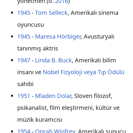
yönetmen (ö.
2016
)
1945
-
Tom Selleck
, Amerikalı sinema
oyuncusu
1945
-
Maresa Hörbiger
, Avusturyalı
tanınmış aktris
1947
-
Linda B. Buck
, Amerikalı bilim
insanı ve
Nobel Fizyoloji veya Tıp Ödülü
sahibi
1951
-
Mladen Dolar
, Sloven filozof,
psikanalist, film eleştirmeni, kültür ve
müzik kuramcısı
1954
-
Oprah Winfrey
, Amerikalı sunucu