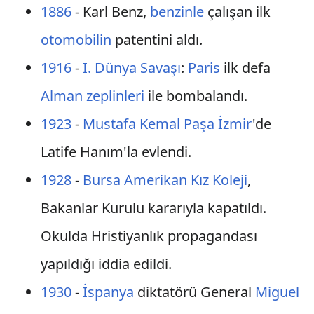
1886
- Karl Benz,
benzinle
çalışan ilk
otomobilin
patentini aldı.
1916
-
I. Dünya Savaşı
:
Paris
ilk defa
Alman
zeplinleri
ile bombalandı.
1923
-
Mustafa Kemal Paşa
İzmir
'de
Latife Hanım'la evlendi.
1928
-
Bursa Amerikan Kız Koleji
,
Bakanlar Kurulu kararıyla kapatıldı.
Okulda Hristiyanlık propagandası
yapıldığı iddia edildi.
1930
-
İspanya
diktatörü General
Miguel