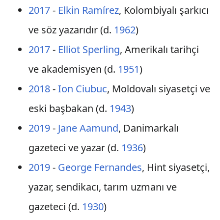
2017
-
Elkin Ramírez
, Kolombiyalı şarkıcı
ve söz yazarıdır (d.
1962
)
2017
-
Elliot Sperling
, Amerikalı tarihçi
ve akademisyen (d.
1951
)
2018
-
Ion Ciubuc
, Moldovalı siyasetçi ve
eski başbakan (d.
1943
)
2019
-
Jane Aamund
, Danimarkalı
gazeteci ve yazar (d.
1936
)
2019
-
George Fernandes
, Hint siyasetçi,
yazar, sendikacı, tarım uzmanı ve
gazeteci (d.
1930
)