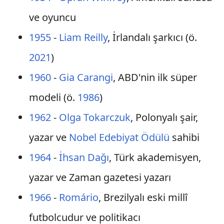
ve oyuncu
1955
-
Liam Reilly
, İrlandalı şarkıcı (ö.
2021
)
1960
-
Gia Carangi
, ABD'nin ilk süper
modeli (ö.
1986
)
1962
-
Olga Tokarczuk
, Polonyalı şair,
yazar ve
Nobel Edebiyat Ödülü
sahibi
1964
-
İhsan Dağı
, Türk akademisyen,
yazar ve Zaman gazetesi yazarı
1966
-
Romário
, Brezilyalı eski millî
futbolcudur ve politikacı