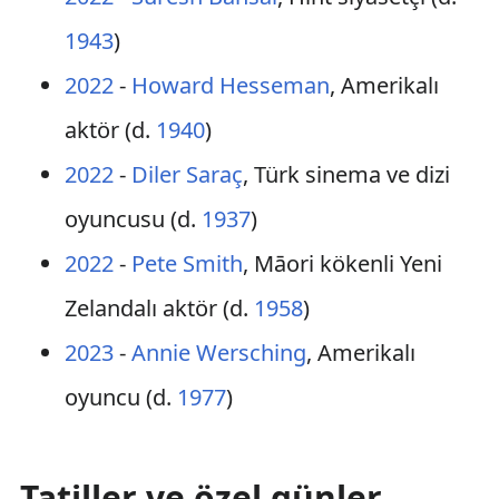
1943
)
2022
-
Howard Hesseman
, Amerikalı
aktör (d.
1940
)
2022
-
Diler Saraç
, Türk sinema ve dizi
oyuncusu (d.
1937
)
2022
-
Pete Smith
, Māori kökenli Yeni
Zelandalı aktör (d.
1958
)
2023
-
Annie Wersching
, Amerikalı
oyuncu (d.
1977
)
Tatiller ve özel günler