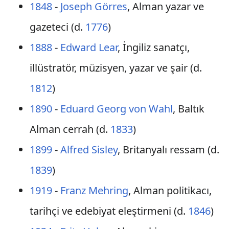
1848
-
Joseph Görres
, Alman yazar ve
gazeteci (d.
1776
)
1888
-
Edward Lear
, İngiliz sanatçı,
illüstratör, müzisyen, yazar ve şair (d.
1812
)
1890
-
Eduard Georg von Wahl
, Baltık
Alman cerrah (d.
1833
)
1899
-
Alfred Sisley
, Britanyalı ressam (d.
1839
)
1919
-
Franz Mehring
, Alman politikacı,
tarihçi ve edebiyat eleştirmeni (d.
1846
)