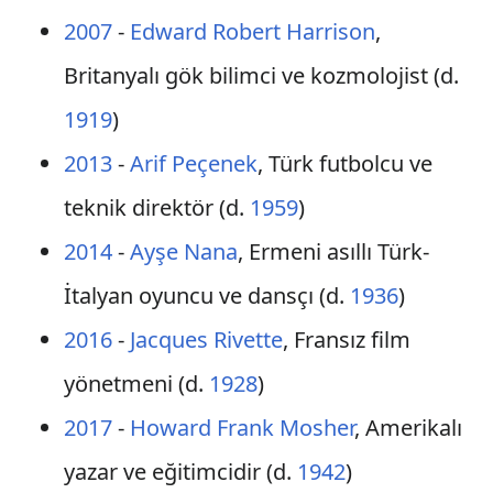
2007
-
Edward Robert Harrison
,
Britanyalı gök bilimci ve kozmolojist (d.
1919
)
2013
-
Arif Peçenek
, Türk futbolcu ve
teknik direktör (d.
1959
)
2014
-
Ayşe Nana
, Ermeni asıllı Türk-
İtalyan oyuncu ve dansçı (d.
1936
)
2016
-
Jacques Rivette
, Fransız film
yönetmeni (d.
1928
)
2017
-
Howard Frank Mosher
, Amerikalı
yazar ve eğitimcidir (d.
1942
)