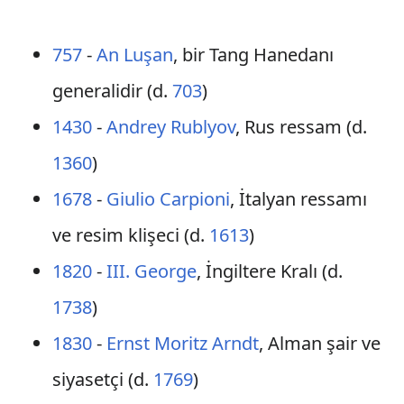
757
-
An Luşan
, bir Tang Hanedanı
generalidir (d.
703
)
1430
-
Andrey Rublyov
, Rus ressam (d.
1360
)
1678
-
Giulio Carpioni
, İtalyan ressamı
ve resim klişeci (d.
1613
)
1820
-
III. George
, İngiltere Kralı (d.
1738
)
1830
-
Ernst Moritz Arndt
, Alman şair ve
siyasetçi (d.
1769
)