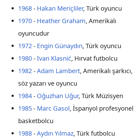
1968
-
Hakan Meriçliler
, Türk oyuncu
1970
-
Heather Graham
, Amerikalı
oyuncudur
1972
-
Engin Günaydın
, Türk oyuncu
1980
-
Ivan Klasnić
, Hırvat futbolcu
1982
-
Adam Lambert
, Amerikalı şarkıcı,
söz yazarı ve oyuncu
1984
-
Oğuzhan Uğur
, Türk Müzisyen
1985
-
Marc Gasol
, İspanyol profesyonel
basketbolcu
1988
-
Aydın Yılmaz
, Türk futbolcu