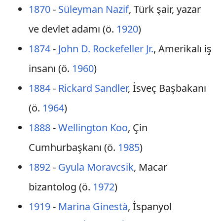
1870
-
Süleyman Nazif
, Türk şair, yazar
ve devlet adamı (ö.
1920
)
1874
-
John D. Rockefeller Jr.
, Amerikalı iş
insanı (ö.
1960
)
1884
-
Rickard Sandler
, İsveç Başbakanı
(ö.
1964
)
1888
-
Wellington Koo
, Çin
Cumhurbaşkanı (ö.
1985
)
1892
-
Gyula Moravcsik
, Macar
bizantolog (ö.
1972
)
1919
-
Marina Ginestà
, İspanyol