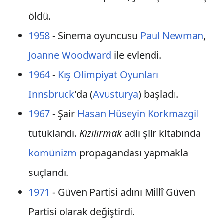
öldü.
1958
- Sinema oyuncusu
Paul Newman
,
Joanne Woodward
ile evlendi.
1964
-
Kış Olimpiyat Oyunları
Innsbruck
'da (
Avusturya
) başladı.
1967
- Şair
Hasan Hüseyin Korkmazgil
tutuklandı.
Kızılırmak
adlı şiir kitabında
komünizm
propagandası yapmakla
suçlandı.
1971
- Güven Partisi adını Millî Güven
Partisi olarak değiştirdi.