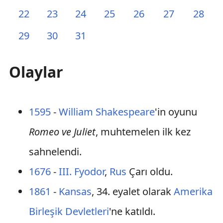
22
23
24
25
26
27
28
29
30
31
Olaylar
1595
-
William Shakespeare
'in oyunu
Romeo ve Juliet
, muhtemelen ilk kez
sahnelendi.
1676
-
III. Fyodor
,
Rus
Çarı oldu.
1861
-
Kansas
, 34. eyalet olarak
Amerika
Birleşik Devletleri
'ne katıldı.