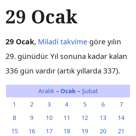
İ
29 Ocak
ç
e
r
i
ğ
29 Ocak
,
Miladi takvime
göre yılın
e
a
29. günüdür. Yıl sonuna kadar kalan
t
l
336 gün vardır (artık yıllarda 337).
a
Aralık
–
Ocak
–
Şubat
1
2
3
4
5
6
7
8
9
10
11
12
13
14
15
16
17
18
19
20
21