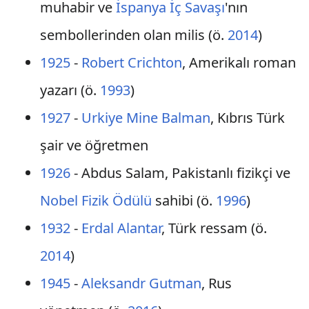
muhabir ve
İspanya İç Savaşı
'nın
sembollerinden olan milis (ö.
2014
)
1925
-
Robert Crichton
, Amerikalı roman
yazarı (ö.
1993
)
1927
-
Urkiye Mine Balman
, Kıbrıs Türk
şair ve öğretmen
1926
- Abdus Salam, Pakistanlı fizikçi ve
Nobel Fizik Ödülü
sahibi (ö.
1996
)
1932
-
Erdal Alantar
, Türk ressam (ö.
2014
)
1945
-
Aleksandr Gutman
, Rus