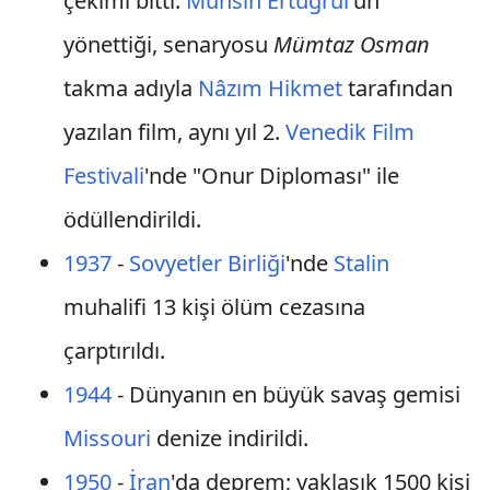
çekimi bitti.
Muhsin Ertuğrul
'un
yönettiği, senaryosu
Mümtaz Osman
takma adıyla
Nâzım Hikmet
tarafından
yazılan film, aynı yıl 2.
Venedik Film
Festivali
'nde "Onur Diploması" ile
ödüllendirildi.
1937
-
Sovyetler Birliği
'nde
Stalin
muhalifi 13 kişi ölüm cezasına
çarptırıldı.
1944
- Dünyanın en büyük savaş gemisi
Missouri
denize indirildi.
1950
-
İran
'da deprem; yaklaşık 1500 kişi