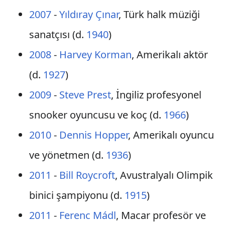
2007
-
Yıldıray Çınar
, Türk halk müziği
sanatçısı (d.
1940
)
2008
-
Harvey Korman
, Amerikalı aktör
(d.
1927
)
2009
-
Steve Prest
, İngiliz profesyonel
snooker oyuncusu ve koç (d.
1966
)
2010
-
Dennis Hopper
, Amerikalı oyuncu
ve yönetmen (d.
1936
)
2011
-
Bill Roycroft
, Avustralyalı Olimpik
binici şampiyonu (d.
1915
)
2011
-
Ferenc Mádl
, Macar profesör ve