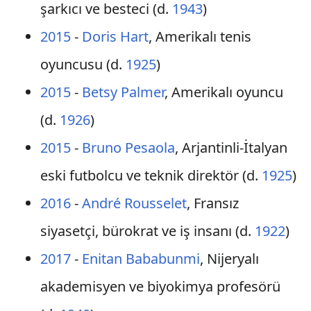
şarkıcı ve besteci (d.
1943
)
2015
-
Doris Hart
, Amerikalı tenis
oyuncusu (d.
1925
)
2015
-
Betsy Palmer
, Amerikalı oyuncu
(d.
1926
)
2015
-
Bruno Pesaola
, Arjantinli-İtalyan
eski futbolcu ve teknik direktör (d.
1925
)
2016
-
André Rousselet
, Fransız
siyasetçi, bürokrat ve iş insanı (d.
1922
)
2017
-
Enitan Bababunmi
, Nijeryalı
akademisyen ve biyokimya profesörü