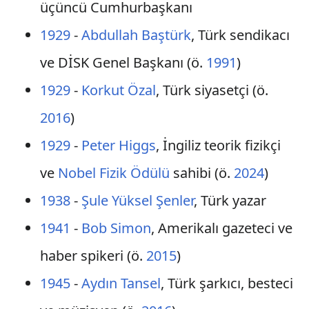
üçüncü Cumhurbaşkanı
1929
-
Abdullah Baştürk
, Türk sendikacı
ve DİSK Genel Başkanı (ö.
1991
)
1929
-
Korkut Özal
, Türk siyasetçi (ö.
2016
)
1929
-
Peter Higgs
, İngiliz teorik fizikçi
ve
Nobel Fizik Ödülü
sahibi (ö.
2024
)
1938
-
Şule Yüksel Şenler
, Türk yazar
1941
-
Bob Simon
, Amerikalı gazeteci ve
haber spikeri (ö.
2015
)
1945
-
Aydın Tansel
, Türk şarkıcı, besteci