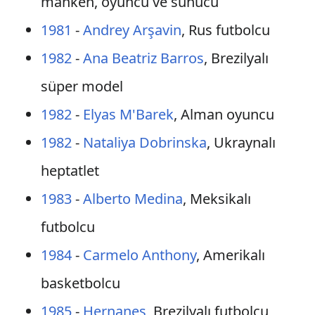
manken, oyuncu ve sunucu
1981
-
Andrey Arşavin
, Rus futbolcu
1982
-
Ana Beatriz Barros
, Brezilyalı
süper model
1982
-
Elyas M'Barek
, Alman oyuncu
1982
-
Nataliya Dobrinska
, Ukraynalı
heptatlet
1983
-
Alberto Medina
, Meksikalı
futbolcu
1984
-
Carmelo Anthony
, Amerikalı
basketbolcu
1985
-
Hernanes
, Brezilyalı futbolcu