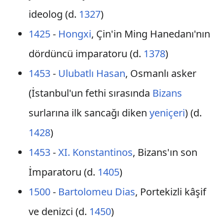
ideolog (d.
1327
)
1425
-
Hongxi
, Çin'in Ming Hanedanı'nın
dördüncü imparatoru (d.
1378
)
1453
-
Ulubatlı Hasan
, Osmanlı asker
(İstanbul'un fethi sırasında
Bizans
surlarına ilk sancağı diken
yeniçeri
) (d.
1428
)
1453
-
XI. Konstantinos
, Bizans'ın son
İmparatoru (d.
1405
)
1500
-
Bartolomeu Dias
, Portekizli kâşif
ve denizci (d.
1450
)