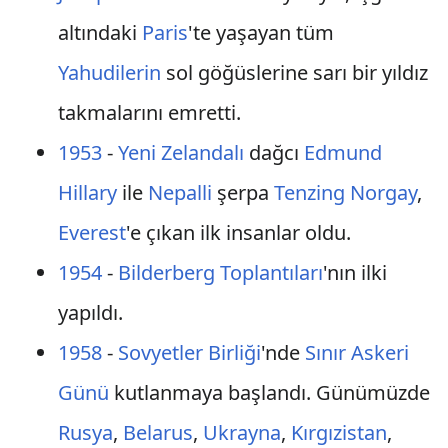
altındaki
Paris
'te yaşayan tüm
Yahudilerin
sol göğüslerine sarı bir yıldız
takmalarını emretti.
1953
-
Yeni Zelandalı
dağcı
Edmund
Hillary
ile
Nepalli
şerpa
Tenzing Norgay
,
Everest
'e çıkan ilk insanlar oldu.
1954
-
Bilderberg Toplantıları
'nın ilki
yapıldı.
1958
-
Sovyetler Birliği
'nde
Sınır Askeri
Günü
kutlanmaya başlandı. Günümüzde
Rusya
,
Belarus
,
Ukrayna
,
Kırgızistan
,