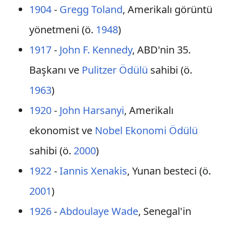
1904
-
Gregg Toland
, Amerikalı görüntü
yönetmeni (ö.
1948
)
1917
-
John F. Kennedy
, ABD'nin 35.
Başkanı ve
Pulitzer Ödülü
sahibi (ö.
1963
)
1920
-
John Harsanyi
, Amerikalı
ekonomist ve
Nobel Ekonomi Ödülü
sahibi (ö.
2000
)
1922
-
Iannis Xenakis
, Yunan besteci (ö.
2001
)
1926
-
Abdoulaye Wade
, Senegal'in