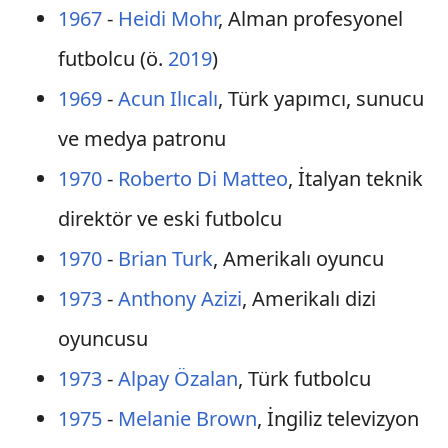
1967
-
Heidi Mohr
, Alman profesyonel
futbolcu (ö.
2019
)
1969
-
Acun Ilıcalı
, Türk yapımcı, sunucu
ve medya patronu
1970
-
Roberto Di Matteo
, İtalyan teknik
direktör ve eski futbolcu
1970
-
Brian Turk
, Amerikalı oyuncu
1973
-
Anthony Azizi
, Amerikalı dizi
oyuncusu
1973
-
Alpay Özalan
, Türk futbolcu
1975
-
Melanie Brown
, İngiliz televizyon