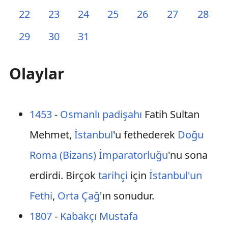
22
23
24
25
26
27
28
29
30
31
Olaylar
1453
-
Osmanlı
padişahı
Fatih Sultan
Mehmet,
İstanbul
'u fethederek
Doğu
Roma (Bizans) İmparatorluğu
'nu sona
erdirdi. Birçok
tarihçi
için
İstanbul'un
Fethi
,
Orta Çağ
'ın sonudur.
1807
-
Kabakçı Mustafa