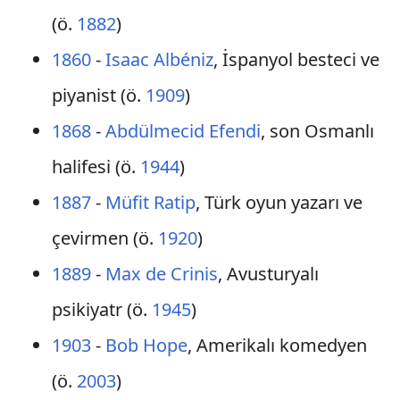
(ö.
1882
)
1860
-
Isaac Albéniz
, İspanyol besteci ve
piyanist (ö.
1909
)
1868
-
Abdülmecid Efendi
, son Osmanlı
halifesi (ö.
1944
)
1887
-
Müfit Ratip
, Türk oyun yazarı ve
çevirmen (ö.
1920
)
1889
-
Max de Crinis
, Avusturyalı
psikiyatr (ö.
1945
)
1903
-
Bob Hope
, Amerikalı komedyen
(ö.
2003
)