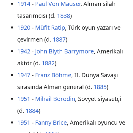
1914
-
Paul Von Mauser
, Alman silah
tasarımcısı (d.
1838
)
1920
-
Müfit Ratip
, Türk oyun yazarı ve
çevirmen (d.
1887
)
1942
-
John Blyth Barrymore
, Amerikalı
aktör (d.
1882
)
1947
-
Franz Böhme
, II. Dünya Savaşı
sırasında Alman general (d.
1885
)
1951
-
Mihail Borodin
, Sovyet siyasetçi
(d.
1884
)
1951
-
Fanny Brice
, Amerikalı oyuncu ve