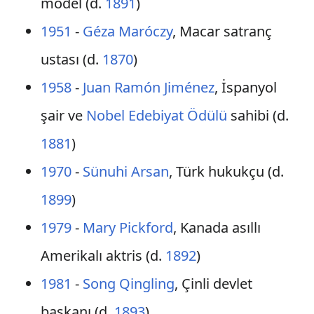
model (d.
1891
)
1951
-
Géza Maróczy
, Macar satranç
ustası (d.
1870
)
1958
-
Juan Ramón Jiménez
, İspanyol
şair ve
Nobel Edebiyat Ödülü
sahibi (d.
1881
)
1970
-
Sünuhi Arsan
, Türk hukukçu (d.
1899
)
1979
-
Mary Pickford
, Kanada asıllı
Amerikalı aktris (d.
1892
)
1981
-
Song Qingling
, Çinli devlet
başkanı (d.
1893
)