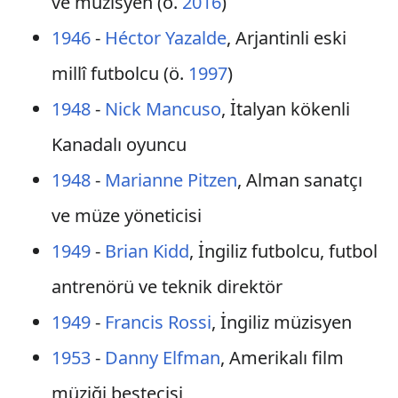
ve müzisyen (ö.
2016
)
1946
-
Héctor Yazalde
, Arjantinli eski
millî futbolcu (ö.
1997
)
1948
-
Nick Mancuso
, İtalyan kökenli
Kanadalı oyuncu
1948
-
Marianne Pitzen
, Alman sanatçı
ve müze yöneticisi
1949
-
Brian Kidd
, İngiliz futbolcu, futbol
antrenörü ve teknik direktör
1949
-
Francis Rossi
, İngiliz müzisyen
1953
-
Danny Elfman
, Amerikalı film
müziği bestecisi