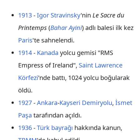
1913
-
Igor Stravinsky
'nin
Le Sacre du
Printemps
(
Bahar Ayini
) adlı balesi ilk kez
Paris
'te sahnelendi.
1914
-
Kanada
yolcu gemisi "RMS
Empress of Ireland",
Saint Lawrence
Körfezi
'nde battı, 1024 yolcu boğularak
öldü.
1927
-
Ankara
-
Kayseri
Demiryolu
,
İsmet
Paşa
tarafından açıldı.
1936
-
Türk bayrağı
hakkında kanun,