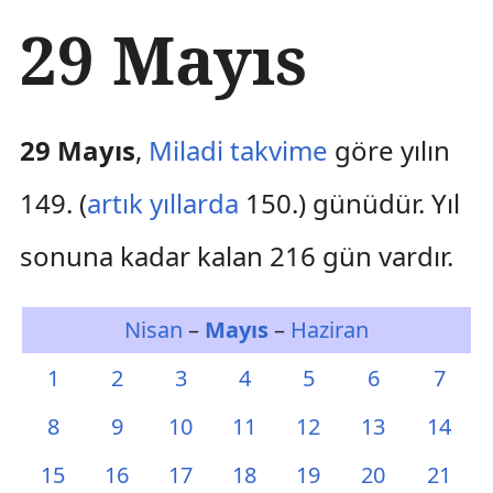
İ
29 Mayıs
ç
e
r
i
ğ
29 Mayıs
,
Miladi takvime
göre yılın
e
a
149. (
artık yıllarda
150.) günüdür. Yıl
t
l
sonuna kadar kalan 216 gün vardır.
a
Nisan
–
Mayıs
–
Haziran
1
2
3
4
5
6
7
8
9
10
11
12
13
14
15
16
17
18
19
20
21