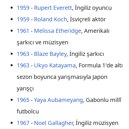
1959
-
Rupert Everett
, İngiliz oyuncu
1959
-
Roland Koch
, İsviçreli aktör
1961
-
Melissa Etheridge
, Amerikalı
şarkıcı ve müzisyen
1963
-
Blaze Bayley
, İngiliz şarkıcı
1963
-
Ukyo Katayama
, Formula 1'de altı
sezon boyunca yarışmasıyla Japon
yarışçı
1965
-
Yaya Aubameyang
, Gabonlu millî
futbolcu
1967
-
Noel Gallagher
, İngiliz müzisyen