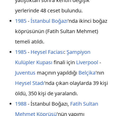
yatıştıktan sonra kentin değişik
yerlerinde 48 ceset bulundu.
1985
-
İstanbul Boğazı
'nda ikinci boğaz
köprüsünün (Fatih Sultan Mehmet)
temeli atıldı.
1985
-
Heysel Faciası
:
Şampiyon
Kulüpler Kupası
finali için
Liverpool
-
Juventus
maçının yapıldığı
Belçika
'nın
Heysel Stadı
'nda çıkan olaylarda 39 kişi
öldü, 350 kişi de yaralandı.
1988
- İstanbul Boğazı,
Fatih Sultan
Mehmet Köprüsü
'nün yapımı