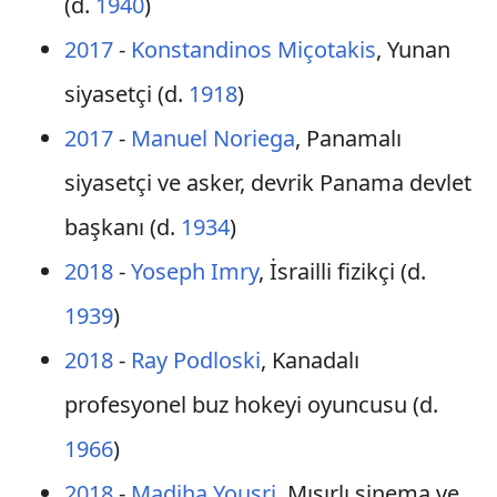
(d.
1940
)
2017
-
Konstandinos Miçotakis
, Yunan
siyasetçi (d.
1918
)
2017
-
Manuel Noriega
, Panamalı
siyasetçi ve asker, devrik Panama devlet
başkanı (d.
1934
)
2018
-
Yoseph Imry
, İsrailli fizikçi (d.
1939
)
2018
-
Ray Podloski
, Kanadalı
profesyonel buz hokeyi oyuncusu (d.
1966
)
2018
-
Madiha Yousri
, Mısırlı sinema ve