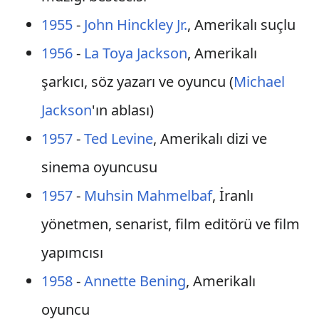
1955
-
John Hinckley Jr.
, Amerikalı suçlu
1956
-
La Toya Jackson
, Amerikalı
şarkıcı, söz yazarı ve oyuncu (
Michael
Jackson
'ın ablası)
1957
-
Ted Levine
, Amerikalı dizi ve
sinema oyuncusu
1957
-
Muhsin Mahmelbaf
, İranlı
yönetmen, senarist, film editörü ve film
yapımcısı
1958
-
Annette Bening
, Amerikalı
oyuncu