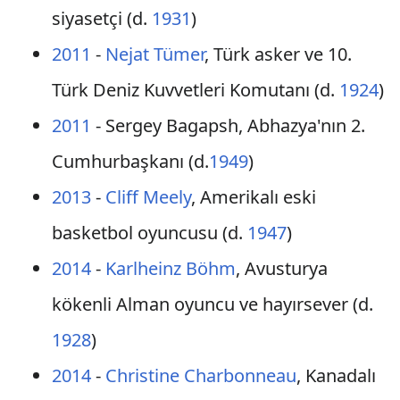
siyasetçi (d.
1931
)
2011
-
Nejat Tümer
, Türk asker ve 10.
Türk Deniz Kuvvetleri Komutanı (d.
1924
)
2011
- Sergey Bagapsh, Abhazya'nın 2.
Cumhurbaşkanı (d.
1949
)
2013
-
Cliff Meely
, Amerikalı eski
basketbol oyuncusu (d.
1947
)
2014
-
Karlheinz Böhm
, Avusturya
kökenli Alman oyuncu ve hayırsever (d.
1928
)
2014
-
Christine Charbonneau
, Kanadalı