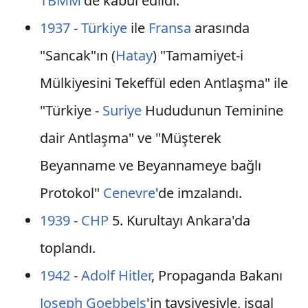
TBMM
'de kabul edildi.
1937
-
Türkiye
ile
Fransa
arasında
"Sancak"ın (
Hatay
) "Tamamiyet-i
Mülkiyesini Tekeffül eden Antlaşma" ile
"Türkiye -
Suriye
Hududunun Teminine
dair Antlaşma" ve "Müşterek
Beyanname ve Beyannameye bağlı
Protokol"
Cenevre
'de imzalandı.
1939
-
CHP
5. Kurultayı Ankara'da
toplandı.
1942
-
Adolf Hitler
, Propaganda Bakanı
Joseph Goebbels
'in tavsiyesiyle, işgal