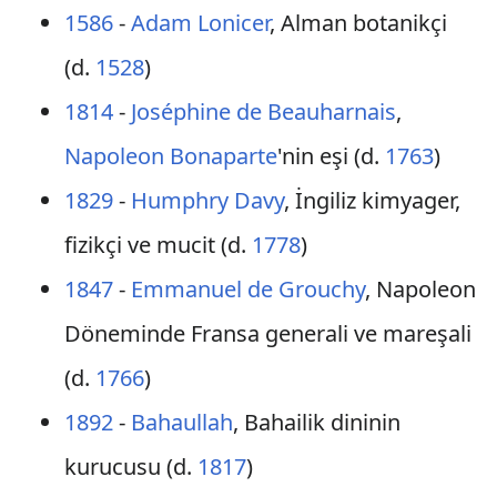
1586
-
Adam Lonicer
, Alman botanikçi
(d.
1528
)
1814
-
Joséphine de Beauharnais
,
Napoleon Bonaparte
'nin eşi (d.
1763
)
1829
-
Humphry Davy
, İngiliz kimyager,
fizikçi ve mucit (d.
1778
)
1847
-
Emmanuel de Grouchy
, Napoleon
Döneminde Fransa generali ve mareşali
(d.
1766
)
1892
-
Bahaullah
, Bahailik dininin
kurucusu (d.
1817
)