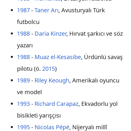
1987
-
Taner Arı
, Avusturyalı Türk
futbolcu
1988
-
Daria Kinzer
, Hırvat şarkıcı ve söz
yazarı
1988
-
Muaz el-Kesasibe
, Ürdünlü savaş
pilotu (ö.
2015
)
1989
-
Riley Keough
, Amerikalı oyuncu
ve model
1993
-
Richard Carapaz
, Ekvadorlu yol
bisikleti yarışçısı
1995
-
Nicolas Pépé
, Nijeryalı millî