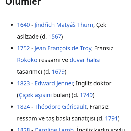
Ölümler
1640
-
Jindřich Matyáš Thurn
, Çek
asilzade (d.
1567
)
1752
-
Jean François de Troy
, Fransız
Rokoko
ressamı ve
duvar halısı
tasarımcı (d.
1679
)
1823
-
Edward Jenner
, İngiliz doktor
(
Çiçek aşısını
bulan) (d.
1749
)
1824
-
Théodore Géricault
, Fransız
ressam ve taş baskı sanatçısı (d.
1791
)
1828
-
Caroline Lamb
, İngiliz kadın soylu