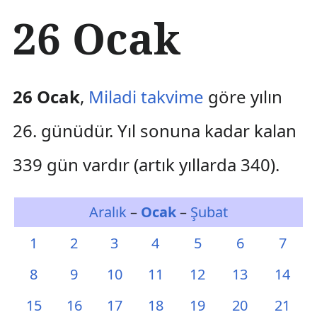
İ
26 Ocak
ç
e
r
i
ğ
26 Ocak
,
Miladi takvime
göre yılın
e
a
26. günüdür. Yıl sonuna kadar kalan
t
l
339 gün vardır (artık yıllarda 340).
a
Aralık
–
Ocak
–
Şubat
1
2
3
4
5
6
7
8
9
10
11
12
13
14
15
16
17
18
19
20
21