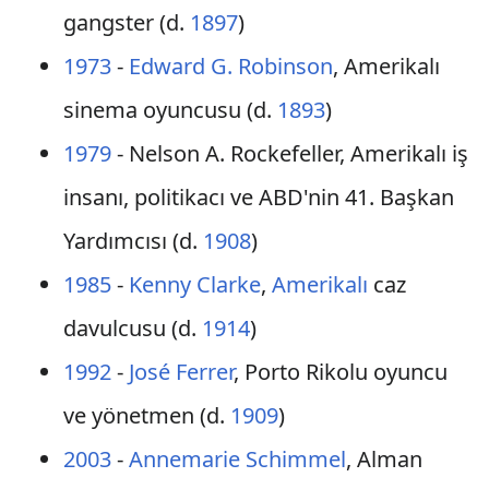
gangster (d.
1897
)
1973
-
Edward G. Robinson
, Amerikalı
sinema oyuncusu (d.
1893
)
1979
- Nelson A. Rockefeller, Amerikalı iş
insanı, politikacı ve ABD'nin 41. Başkan
Yardımcısı (d.
1908
)
1985
-
Kenny Clarke
,
Amerikalı
caz
davulcusu (d.
1914
)
1992
-
José Ferrer
, Porto Rikolu oyuncu
ve yönetmen (d.
1909
)
2003
-
Annemarie Schimmel
, Alman