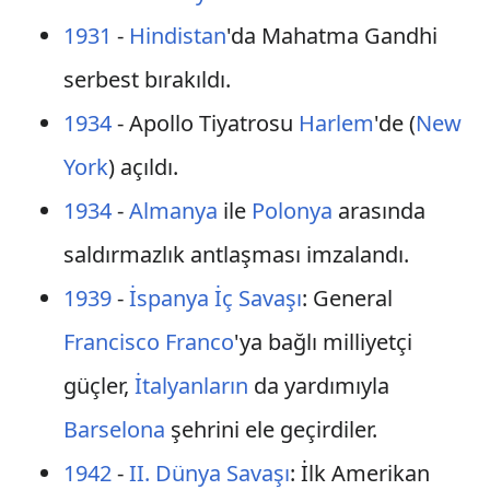
1931
-
Hindistan
'da Mahatma Gandhi
serbest bırakıldı.
1934
- Apollo Tiyatrosu
Harlem
'de (
New
York
) açıldı.
1934
-
Almanya
ile
Polonya
arasında
saldırmazlık antlaşması imzalandı.
1939
-
İspanya İç Savaşı
: General
Francisco Franco
'ya bağlı milliyetçi
güçler,
İtalyanların
da yardımıyla
Barselona
şehrini ele geçirdiler.
1942
-
II. Dünya Savaşı
: İlk Amerikan