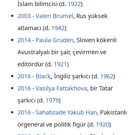
İslam bilimcisi (d.
1922
)
2003
-
Valeri Brumel
, Rus yüksek
atlamacı (d.
1942
)
2014
-
Paula Gruden
, Sloven kökenli
Avustralyalı bir şair, çevirmen ve
editördür (d.
1921
)
2016
-
Black
,
İngiliz şarkıcı (d.
1962
)
2016
-
Vasilya Fattakhova
, bir Tatar
şarkıcı (d.
1979
)
2016
-
Sahabzade Yakub Han
, Pakistanlı
orgeneral ve politik figür (d.
1920
)