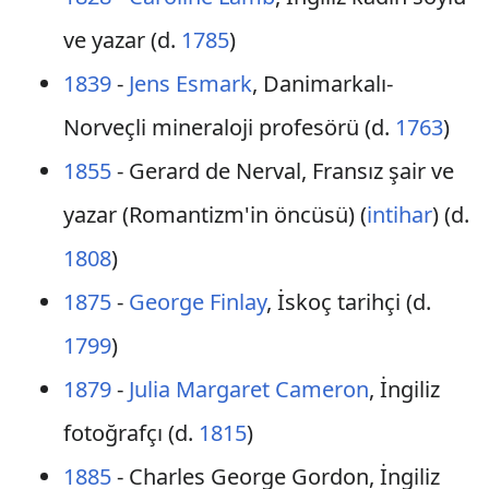
ve yazar (d.
1785
)
1839
-
Jens Esmark
, Danimarkalı-
Norveçli mineraloji profesörü (d.
1763
)
1855
- Gerard de Nerval, Fransız şair ve
yazar (Romantizm'in öncüsü) (
intihar
) (d.
1808
)
1875
-
George Finlay
, İskoç tarihçi (d.
1799
)
1879
-
Julia Margaret Cameron
, İngiliz
fotoğrafçı (d.
1815
)
1885
- Charles George Gordon, İngiliz