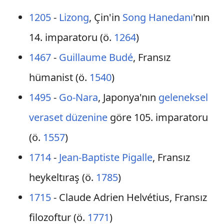
1205
-
Lizong
, Çin'in
Song Hanedanı
'nın
14. imparatoru (ö.
1264
)
1467
-
Guillaume Budé
, Fransız
hümanist (ö.
1540
)
1495
-
Go-Nara
, Japonya'nın
geleneksel
veraset düzenine
göre 105. imparatoru
(ö.
1557
)
1714
-
Jean-Baptiste Pigalle
, Fransız
heykeltıraş (ö.
1785
)
1715
- Claude Adrien Helvétius, Fransız
filozoftur (ö.
1771
)