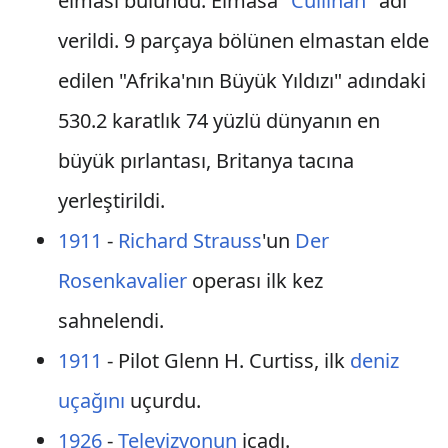
elması bulundu. Elmasa "
Cullinan
" adı
verildi. 9 parçaya bölünen elmastan elde
edilen "Afrika'nın Büyük Yıldızı" adındaki
530.2 karatlık 74 yüzlü dünyanın en
büyük pırlantası, Britanya tacına
yerleştirildi.
1911
-
Richard Strauss
'un
Der
Rosenkavalier
operası ilk kez
sahnelendi.
1911
- Pilot Glenn H. Curtiss, ilk
deniz
uçağını
uçurdu.
1926
-
Televizyonun
icadı.