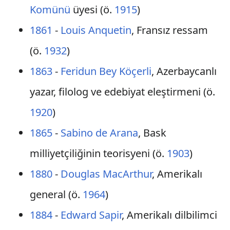
Komünü
üyesi (ö.
1915
)
1861
-
Louis Anquetin
, Fransız ressam
(ö.
1932
)
1863
-
Feridun Bey Köçerli
, Azerbaycanlı
yazar, filolog ve edebiyat eleştirmeni (ö.
1920
)
1865
-
Sabino de Arana
, Bask
milliyetçiliğinin teorisyeni (ö.
1903
)
1880
-
Douglas MacArthur
, Amerikalı
general (ö.
1964
)
1884
-
Edward Sapir
, Amerikalı dilbilimci