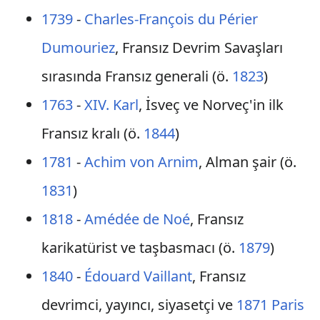
1739
-
Charles-François du Périer
Dumouriez
, Fransız Devrim Savaşları
sırasında Fransız generali (ö.
1823
)
1763
-
XIV. Karl
, İsveç ve Norveç'in ilk
Fransız kralı (ö.
1844
)
1781
-
Achim von Arnim
, Alman şair (ö.
1831
)
1818
-
Amédée de Noé
, Fransız
karikatürist ve taşbasmacı (ö.
1879
)
1840
-
Édouard Vaillant
, Fransız
devrimci, yayıncı, siyasetçi ve
1871
Paris