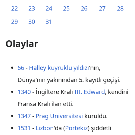
22
23
24
25
26
27
28
29
30
31
Olaylar
66
-
Halley kuyruklu yıldızı
'nın,
Dünya'nın yakınından 5. kayıtlı geçişi.
1340
- İngiltere Kralı
III. Edward
, kendini
Fransa Kralı ilan etti.
1347
-
Prag Üniversitesi
kuruldu.
1531
-
Lizbon
'da (
Portekiz
) şiddetli