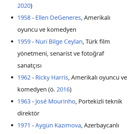
2020
)
1958
-
Ellen DeGeneres
, Amerikalı
oyuncu ve komedyen
1959
-
Nuri Bilge Ceylan
, Türk film
yönetmeni, senarist ve fotoğraf
sanatçısı
1962
-
Ricky Harris
, Amerikalı oyuncu ve
komedyen (ö.
2016
)
1963
-
José Mourinho
, Portekizli teknik
direktör
1971
-
Aygün Kazımova
, Azerbaycanlı