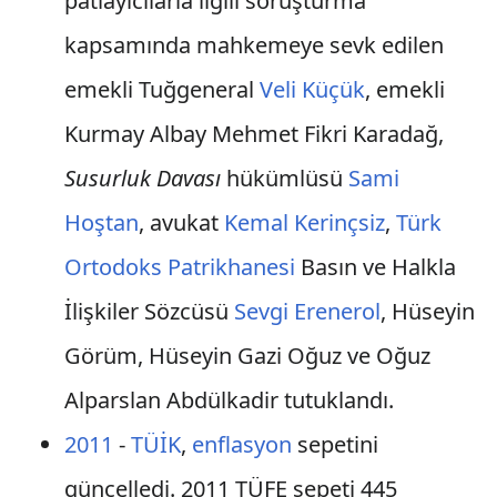
patlayıcılarla ilgili soruşturma
kapsamında mahkemeye sevk edilen
emekli Tuğgeneral
Veli Küçük
, emekli
Kurmay Albay Mehmet Fikri Karadağ,
Susurluk Davası
hükümlüsü
Sami
Hoştan
, avukat
Kemal Kerinçsiz
,
Türk
Ortodoks Patrikhanesi
Basın ve Halkla
İlişkiler Sözcüsü
Sevgi Erenerol
, Hüseyin
Görüm, Hüseyin Gazi Oğuz ve Oğuz
Alparslan Abdülkadir tutuklandı.
2011
-
TÜİK
,
enflasyon
sepetini
güncelledi. 2011 TÜFE sepeti 445