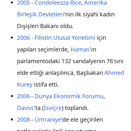
2005
-
Condoleezza Rice
,
Amerika
Birleşik Devletleri
'nin ilk siyahi kadın
Dışişleri Bakanı oldu.
2006
-
Filistin Ulusal Yönetimi
için
yapılan seçimlerde,
Hamas
'ın
parlamentodaki 132 sandalyenin 76'sını
elde ettiği anlaşılınca, Başbakan
Ahmed
Kurey
istifa etti.
2006
-
Dünya Ekonomik Forumu
,
Davos
'ta (
İsviçre
) toplandı.
2008
-
Ümraniye
'de ele geçirilen