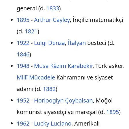
general (d.
1833
)
1895
-
Arthur Cayley
, İngiliz matematikçi
(d.
1821
)
1922
-
Luigi Denza
,
İtalyan
besteci (d.
1846
)
1948
-
Musa Kâzım Karabekir
. Türk asker,
Millî Mücadele
Kahramanı ve siyaset
adamı (d.
1882
)
1952
-
Horloogiyn Çoybalsan
, Moğol
komünist siyasetçi ve mareşal (d.
1895
)
1962
-
Lucky Luciano
, Amerikalı