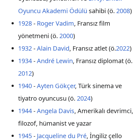
Oyuncu Akademi Ödülü
sahibi (ö.
2008
)
1928
-
Roger Vadim
, Fransız film
yönetmeni (ö.
2000
)
1932
-
Alain David
, Fransız atlet (ö.
2022
)
1934
-
André Lewin
, Fransız diplomat (ö.
2012
)
1940
-
Ayten Gökçer
, Türk sinema ve
tiyatro oyuncusu (ö.
2024
)
1944
-
Angela Davis
, Amerikalı devrimci,
filozof, hümanist ve yazar
1945
-
Jacqueline du Pré
, İngiliz çello