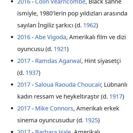
2016
-
Colin Vearncombe
, Black sahne
ismiyle, 1980'lerin pop yıldızları arasında
sayılan İngiliz şarkıcı (d.
1962
)
2016
-
Abe Vigoda
, Amerikalı film ve dizi
oyuncusu (d.
1921
)
2017
-
Ramdas Agarwal
, Hint siyasetçi
(d.
1937
)
2017
-
Saloua Raouda Choucair
, Lübnanlı
kadın ressam ve heykeltıraştır (d.
1917
)
2017
-
Mike Connors
, Amerikalı erkek
sinema oyuncusudur (d.
1925
)
2017
-
Barbara Hale
, Amerikalı