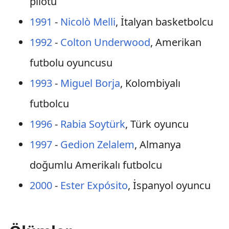
pilotu
1991
-
Nicolò Melli
, İtalyan basketbolcu
1992
-
Colton Underwood
, Amerikan
futbolu oyuncusu
1993
-
Miguel Borja
, Kolombiyalı
futbolcu
1996
-
Rabia Soytürk
, Türk oyuncu
1997
-
Gedion Zelalem
, Almanya
doğumlu Amerikalı futbolcu
2000
-
Ester Expósito
, İspanyol oyuncu