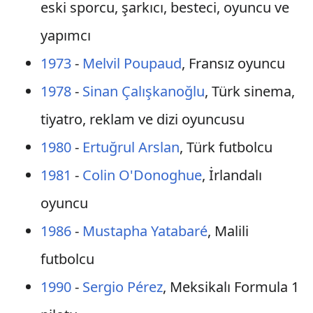
eski sporcu, şarkıcı, besteci, oyuncu ve
yapımcı
1973
-
Melvil Poupaud
, Fransız oyuncu
1978
-
Sinan Çalışkanoğlu
, Türk sinema,
tiyatro, reklam ve dizi oyuncusu
1980
-
Ertuğrul Arslan
, Türk futbolcu
1981
-
Colin O'Donoghue
, İrlandalı
oyuncu
1986
-
Mustapha Yatabaré
, Malili
futbolcu
1990
-
Sergio Pérez
, Meksikalı Formula 1