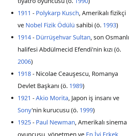
tiyatro oyuncusu (ö.
1990
)
1911
-
Polykarp Kusch
, Amerikalı fizikçi
ve
Nobel Fizik Ödülü
sahibi (ö.
1993
)
1914
-
Dürrüşehvar Sultan
, son Osmanlı
halifesi Abdülmecid Efendi'nin kızı (ö.
2006
)
1918
- Nicolae Ceauşescu, Romanya
Devlet Başkanı (ö.
1989
)
1921
-
Akio Morita
, Japon iş insanı ve
Sony
'nin kurucusu (ö.
1999
)
1925
-
Paul Newman
, Amerikalı sinema
oyuncusu, yönetmen ve
En İyi Erkek