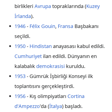
birlikleri
Avrupa
topraklarında (
Kuzey
İrlanda
).
1946
-
Félix Gouin
,
Fransa
Başbakanı
seçildi.
1950
-
Hindistan
anayasası kabul edildi.
Cumhuriyet
ilan edildi. Dünyanın en
kalabalık
demokrasisi
kuruldu.
1953
- Gümrük İşbirliği Konseyi ilk
toplantısını gerçekleştirdi.
1956
- Kış olimpiyatları
Cortina
d'Ampezzo
'da (
İtalya
) başladı.