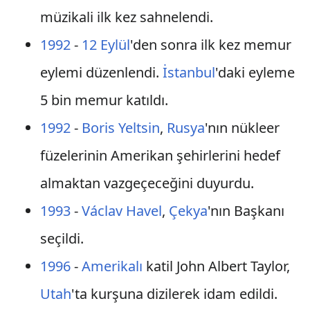
müzikali ilk kez sahnelendi.
1992
-
12 Eylül
'den sonra ilk kez memur
eylemi düzenlendi.
İstanbul
'daki eyleme
5 bin memur katıldı.
1992
-
Boris Yeltsin
,
Rusya
'nın nükleer
füzelerinin Amerikan şehirlerini hedef
almaktan vazgeçeceğini duyurdu.
1993
-
Václav Havel
,
Çekya
'nın Başkanı
seçildi.
1996
-
Amerikalı
katil John Albert Taylor,
Utah
'ta kurşuna dizilerek idam edildi.