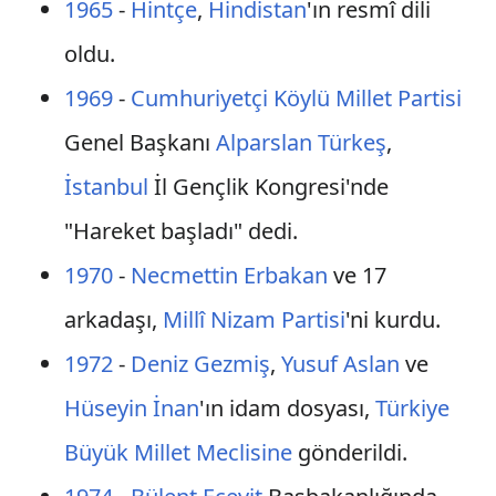
1965
-
Hintçe
,
Hindistan
'ın resmî dili
oldu.
1969
-
Cumhuriyetçi Köylü Millet Partisi
Genel Başkanı
Alparslan Türkeş
,
İstanbul
İl Gençlik Kongresi'nde
"Hareket başladı" dedi.
1970
-
Necmettin Erbakan
ve 17
arkadaşı,
Millî Nizam Partisi
'ni kurdu.
1972
-
Deniz Gezmiş
,
Yusuf Aslan
ve
Hüseyin İnan
'ın idam dosyası,
Türkiye
Büyük Millet Meclisine
gönderildi.