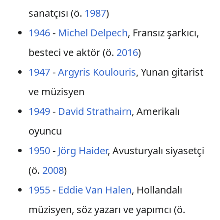
sanatçısı (ö.
1987
)
1946
-
Michel Delpech
, Fransız şarkıcı,
besteci ve aktör (ö.
2016
)
1947
-
Argyris Koulouris
, Yunan gitarist
ve müzisyen
1949
-
David Strathairn
, Amerikalı
oyuncu
1950
-
Jörg Haider
, Avusturyalı siyasetçi
(ö.
2008
)
1955
-
Eddie Van Halen
, Hollandalı
müzisyen, söz yazarı ve yapımcı (ö.