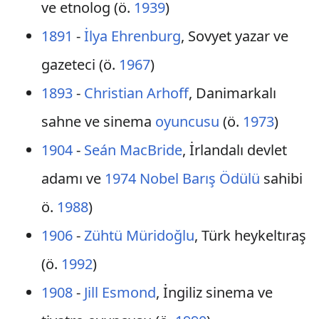
ve etnolog (ö.
1939
)
1891
-
İlya Ehrenburg
, Sovyet yazar ve
gazeteci (ö.
1967
)
1893
-
Christian Arhoff
, Danimarkalı
sahne ve sinema
oyuncusu
(ö.
1973
)
1904
-
Seán MacBride
, İrlandalı devlet
adamı ve
1974
Nobel Barış Ödülü
sahibi
ö.
1988
)
1906
-
Zühtü Müridoğlu
, Türk heykeltıraş
(ö.
1992
)
1908
-
Jill Esmond
, İngiliz sinema ve