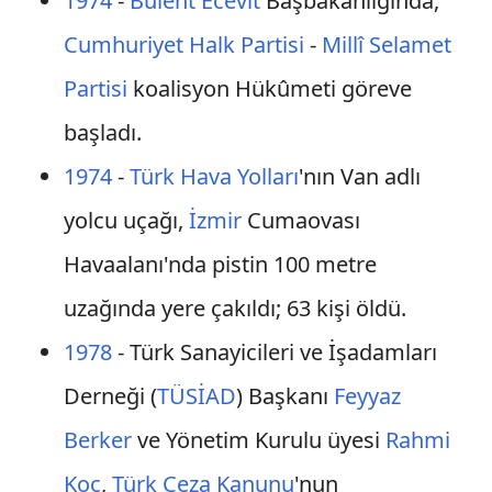
1974
-
Bülent Ecevit
Başbakanlığında,
Cumhuriyet Halk Partisi
-
Millî Selamet
Partisi
koalisyon Hükûmeti göreve
başladı.
1974
-
Türk Hava Yolları
'nın Van adlı
yolcu uçağı,
İzmir
Cumaovası
Havaalanı'nda pistin 100 metre
uzağında yere çakıldı; 63 kişi öldü.
1978
- Türk Sanayicileri ve İşadamları
Derneği (
TÜSİAD
) Başkanı
Feyyaz
Berker
ve Yönetim Kurulu üyesi
Rahmi
Koç
,
Türk Ceza Kanunu
'nun