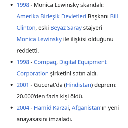
1998
- Monica Lewinsky skandalı:
Amerika Birleşik Devletleri
Başkanı
Bill
Clinton
, eski
Beyaz Saray
stajyeri
Monica Lewinsky
ile ilişkisi olduğunu
reddetti.
1998
-
Compaq
,
Digital Equipment
Corporation
şirketini satın aldı.
2001
- Gucerat'da (
Hindistan
) deprem:
20.000'den fazla kişi öldü.
2004
-
Hamid Karzai
,
Afganistan
'ın yeni
anayasasını imzaladı.