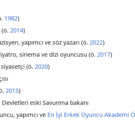
ö.
1982
)
 (ö.
2014
)
üzisyen, yapımcı ve söz yazarı (ö.
2022
)
iyatro, sinema ve dizi oyuncusu (ö.
2017
)
 siyasetçi (ö.
2020
)
ısı
(ö.
2015
)
k Devletleri eski Savunma bakanı
yuncu, yapımcı ve
En İyi Erkek Oyuncu Akademi 