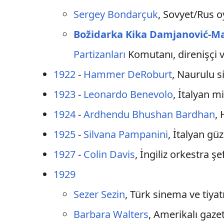
Sergey Bondarçuk
, Sovyet/Rus 
Božidarka Kika Damjanović-M
Partizanları
Komutanı, direnişçi 
1922
-
Hammer DeRoburt
, Naurulu s
1923
-
Leonardo Benevolo
, İtalyan m
1924
-
Ardhendu Bhushan Bardhan
, 
1925
-
Silvana Pampanini
, İtalyan gü
1927
-
Colin Davis
, İngiliz orkestra şe
1929
Sezer Sezin
, Türk sinema ve tiya
Barbara Walters
, Amerikalı gazet