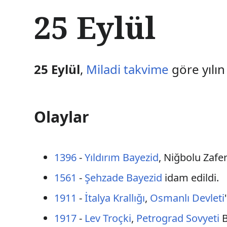
İ
25 Eylül
ç
e
r
i
ğ
25 Eylül
,
Miladi takvime
göre yılın
e
a
t
l
Olaylar
a
1396
-
Yıldırım Bayezid
, Niğbolu Zaferi
1561
-
Şehzade Bayezid
idam edildi.
1911
-
İtalya Krallığı
,
Osmanlı Devleti
1917
-
Lev Troçki
,
Petrograd Sovyeti
B