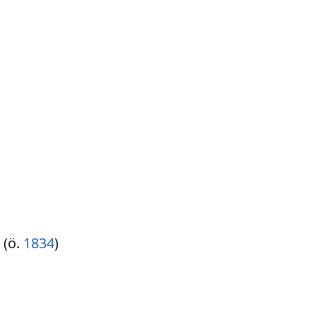
 (ö.
1834
)