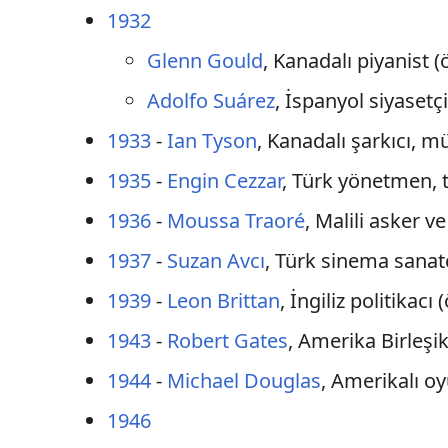
1932
Glenn Gould
, Kanadalı piyanist (
Adolfo Suárez
, İspanyol siyasetçi
1933
-
Ian Tyson
, Kanadalı şarkıcı, m
1935
-
Engin Cezzar
, Türk yönetmen, t
1936
-
Moussa Traoré
, Malili asker ve
1937
-
Suzan Avcı
, Türk sinema sanatç
1939
-
Leon Brittan
, İngiliz politikacı 
1943
-
Robert Gates
, Amerika Birleşi
1944
-
Michael Douglas
, Amerikalı o
1946