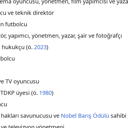
inema oyuncusu, yönetmen, film yapımcısı ve yaza
lcu ve teknik direktör
an futbolcu
tör, yapımcı, yönetmen, yazar, şair ve fotoğrafçı
lı hukukçu (ö.
2023
)
tbolcu
 ve TV oyuncusu
e TDKP üyesi (ö.
1980
)
ncu
an hakları savunucusu ve
Nobel Barış Ödülü
sahibi
r ve televizyon yönetmeni