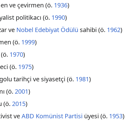
irmen ve çevirmen (ö.
1936
)
yalist politikacı (ö.
1990
)
zar ve
Nobel Edebiyat Ödülü
sahibi (ö.
1962
)
tmen (ö.
1999
)
 (ö.
1970
)
eci (ö.
1975
)
golu tarihçi ve siyasetçi (ö.
1981
)
mı (ö.
2001
)
u (ö.
2015
)
tivist ve
ABD Komünist Partisi
üyesi (ö.
1953
)