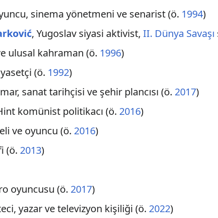
oyuncu, sinema yönetmeni ve senarist (ö.
1994
)
arković
, Yugoslav siyasi aktivist,
II. Dünya Savaşı
ve ulusal kahraman (ö.
1996
)
iyasetçi (ö.
1992
)
imar, sanat tarihçisi ve şehir plancısı (ö.
2017
)
Hint komünist politikacı (ö.
2016
)
zeli ve oyuncu (ö.
2016
)
fi (ö.
2013
)
tro oyuncusu (ö.
2017
)
eci, yazar ve televizyon kişiliği (ö.
2022
)