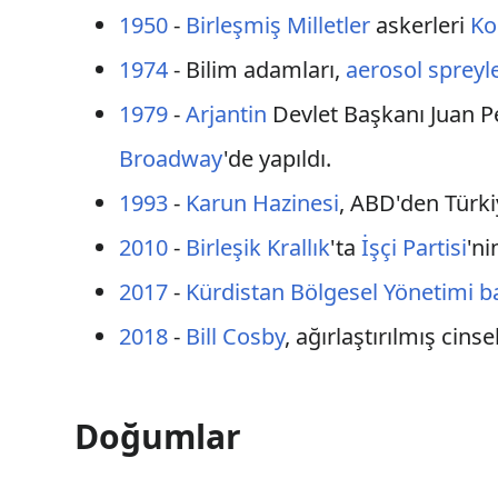
1950
-
Birleşmiş Milletler
askerleri
Ko
1974
- Bilim adamları,
aerosol spreyl
1979
-
Arjantin
Devlet Başkanı Juan P
Broadway
'de yapıldı.
1993
-
Karun Hazinesi
, ABD'den Türkiy
2010
-
Birleşik Krallık
'ta
İşçi Partisi
'n
2017
-
Kürdistan Bölgesel Yönetimi 
2018
-
Bill Cosby
, ağırlaştırılmış cins
Doğumlar