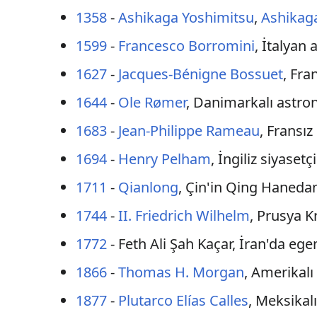
1358
-
Ashikaga Yoshimitsu
,
Ashikag
1599
-
Francesco Borromini
, İtalyan 
1627
-
Jacques-Bénigne Bossuet
, Fra
1644
-
Ole Rømer
, Danimarkalı astro
1683
-
Jean-Philippe Rameau
, Fransız
1694
-
Henry Pelham
, İngiliz siyase
1711
-
Qianlong
, Çin'in Qing Hanedan
1744
-
II. Friedrich Wilhelm
, Prusya Kr
1772
- Feth Ali Şah Kaçar, İran'da e
1866
-
Thomas H. Morgan
, Amerikalı 
1877
-
Plutarco Elías Calles
, Meksikalı