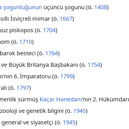
a şogunluğunun
üçüncü şogunu (ö.
1408
)
asıllı İsviçreli mimar (ö.
1667
)
nsız piskopos (ö.
1704
)
nom (ö.
1710
)
 barok besteci (ö.
1764
)
tçi ve Büyük Britanya Başbakanı (ö.
1754
)
ı'nın 6. İmparatoru (ö.
1799
)
alı (ö.
1797
)
gemenlik sürmüş
Kaçar Hanedanı
'nın 2. Hükümdarı
zooloji ve genetik bilgini (ö.
1945
)
 general ve siyasetçi (ö.
1945
)