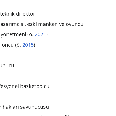
e teknik direktör
tasarımcısı, eski manken ve oyuncu
m yönetmeni (ö.
2021
)
afoncu (ö.
2015
)
 sunucu
ofesyonel basketbolcu
ın hakları savunucusu