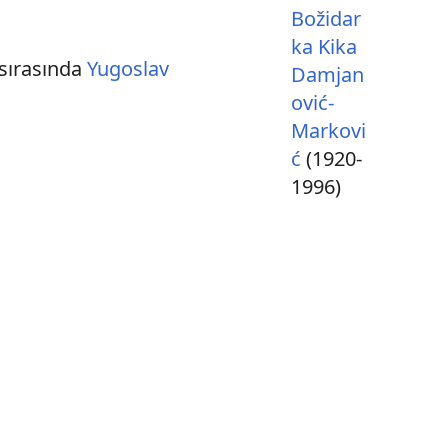
Božidar
ka Kika
sırasında
Yugoslav
Damjan
ović-
Markovi
ć
(1920-
1996)