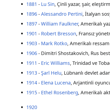
1881
-
Lu Sin
, Çinli yazar, şair, eleşt
1896
-
Alessandro Pertini
, İtalyan sos
1897
-
William Faulkner
, Amerikalı ya
1901
-
Robert Bresson
, Fransız yöne
1903
-
Mark Rotko
, Amerikalı ressam
1906
- Dimitri Shostakovich, Rus best
1911
-
Eric Williams
, Trinidad ve Toba
1913
-
Şarl Helu
, Lübnanlı devlet ada
1914
-
Elena Lucena
, Arjantinli oyunc
1915
-
Ethel Rosenberg
, Amerikalı ak
1920