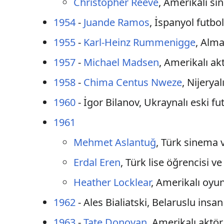
Christopher Reeve
, Amerikalı s
1954
-
Juande Ramos
, İspanyol futbo
1955
-
Karl-Heinz Rummenigge
, Alm
1957
-
Michael Madsen
, Amerikalı ak
1958
-
Chima Centus Nweze
, Nijerya
1960
- İgor Bilanov, Ukraynalı eski fu
1961
Mehmet Aslantuğ
, Türk sinema
Erdal Eren
, Türk lise öğrencisi v
Heather Locklear
, Amerikalı oyu
1962
- Ales Bialiatski, Belaruslu ins
1963
-
Tate Donovan
, Amerikalı aktö