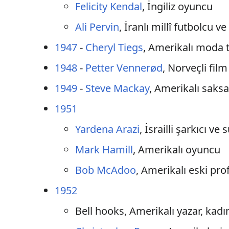
Felicity Kendal
, İngiliz oyuncu
Ali Pervin
, İranlı millî futbolcu v
1947
-
Cheryl Tiegs
, Amerikalı moda 
1948
-
Petter Vennerød
, Norveçli fil
1949
-
Steve Mackay
, Amerikalı saks
1951
Yardena Arazi
, İsrailli şarkıcı ve
Mark Hamill
, Amerikalı oyuncu
Bob McAdoo
, Amerikalı eski pr
1952
Bell hooks, Amerikalı yazar, kad