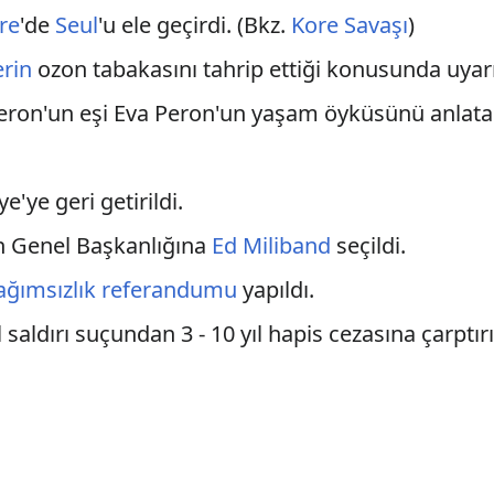
re
'de
Seul
'u ele geçirdi. (Bkz.
Kore Savaşı
)
erin
ozon tabakasını tahrip ettiği konusunda uyar
eron'un eşi Eva Peron'un yaşam öyküsünü anlat
e'ye geri getirildi.
in Genel Başkanlığına
Ed Miliband
seçildi.
bağımsızlık referandumu
yapıldı.
el saldırı suçundan 3 - 10 yıl hapis cezasına çarptırı