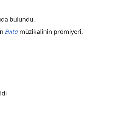
ıda bulundu.
an
Evita
müzikalinin prömiyeri,
ldı