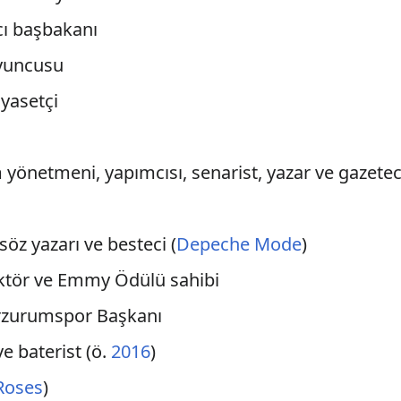
ncı başbakanı
oyuncusu
iyasetçi
lm yönetmeni, yapımcısı, senarist, yazar ve gazetec
 söz yazarı ve besteci (
Depeche Mode
)
aktör ve Emmy Ödülü sahibi
 Erzurumspor Başkanı
e baterist (ö.
2016
)
Roses
)