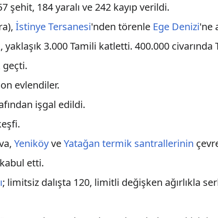
7 şehit, 184 yaralı ve 242 kayıp verildi.
ra),
İstinye Tersanesi
'nden törenle
Ege Denizi
'ne 
 yaklaşık 3.000 Tamili katletti. 400.000 civarında
geçti.
on evlendiler.
rafından işgal edildi.
eşfi.
va,
Yeniköy
ve
Yatağan
termik santrallerinin
çevre
kabul etti.
ı
; limitsiz dalışta 120, limitli değişken ağırlıkla s