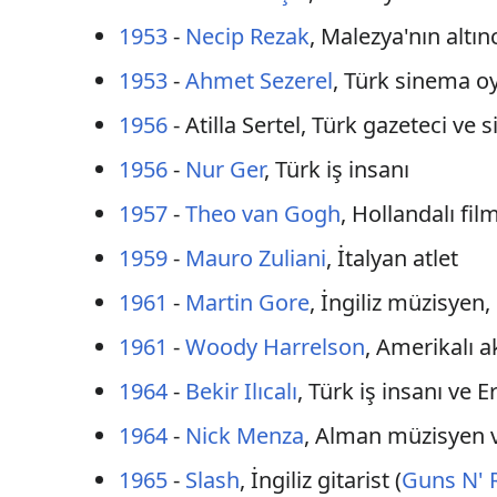
1953
-
Necip Rezak
, Malezya'nın altı
1953
-
Ahmet Sezerel
, Türk sinema 
1956
- Atilla Sertel, Türk gazeteci ve s
1956
-
Nur Ger
, Türk iş insanı
1957
-
Theo van Gogh
, Hollandalı fi
1959
-
Mauro Zuliani
, İtalyan atlet
1961
-
Martin Gore
, İngiliz müzisyen,
1961
-
Woody Harrelson
, Amerikalı 
1964
-
Bekir Ilıcalı
, Türk iş insanı ve
1964
-
Nick Menza
, Alman müzisyen v
1965
-
Slash
, İngiliz gitarist (
Guns N' 