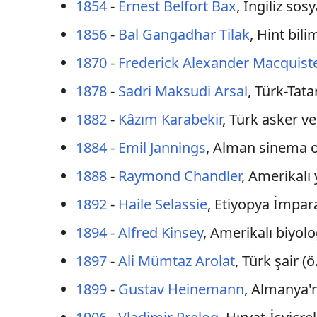
1854
-
Ernest Belfort Bax
, İngiliz sos
1856
-
Bal Gangadhar Tilak
, Hint bil
1870
-
Frederick Alexander Macquist
1878
-
Sadri Maksudi Arsal
, Türk-Tat
1882
-
Kâzım Karabekir
, Türk asker ve
1884
-
Emil Jannings
, Alman sinema 
1888
-
Raymond Chandler
, Amerikalı 
1892
-
Haile Selassie
, Etiyopya İmpar
1894
-
Alfred Kinsey
, Amerikalı biyol
1897
-
Ali Mümtaz Arolat
, Türk şair (ö
1899
-
Gustav Heinemann
, Almanya'n