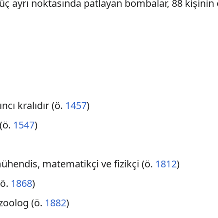
 üç ayrı noktasında patlayan bombalar, 88 kişinin
tıncı kralıdır (ö.
1457
)
 (ö.
1547
)
ühendis, matematikçi ve fizikçi (ö.
1812
)
(ö.
1868
)
 zoolog (ö.
1882
)