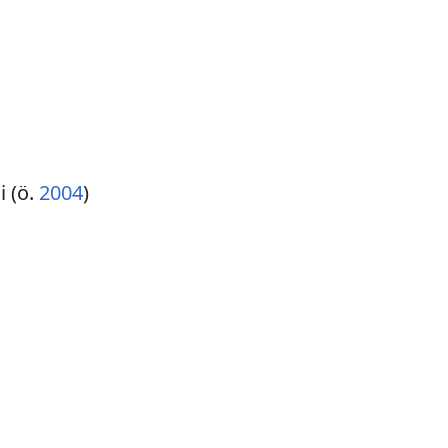
i (ö.
2004
)