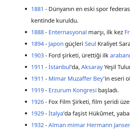
1881
- Dünyanın en eski spor federa
kentinde kuruldu.
1888
-
Enternasyonal
marşı, ilk kez
F
1894
-
Japon
güçleri
Seul
Kraliyet Sara
1903
- Ford şirketi, ürettiği ilk
araban
1911
-
İstanbul
'da,
Aksaray
Yeşil Tul
1911
-
Mimar Muzaffer Bey
'in eseri 
1919
-
Erzurum Kongresi
başladı.
1926
- Fox Film Şirketi, film şeridi 
1929
-
İtalya
'da faşist Hükûmet, yaban
1932
-
Alman
mimar
Hermann Janse