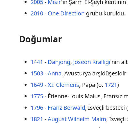
2005
-
Mısır
'ın Şarm El-Şeyh kentinin
2010
-
One Direction
grubu kuruldu.
Doğumlar
1441
-
Danjong
,
Joseon Krallığı
'nın al
1503
-
Anna
, Avusturya arşidüşesidir
1649
-
XI. Clemens
, Papa (ö.
1721
)
1775
- Étienne-Louis Malus, Fransız m
1796
-
Franz Berwald
, İsveçli besteci 
1821
-
August Wilhelm Malm
, İsveçli