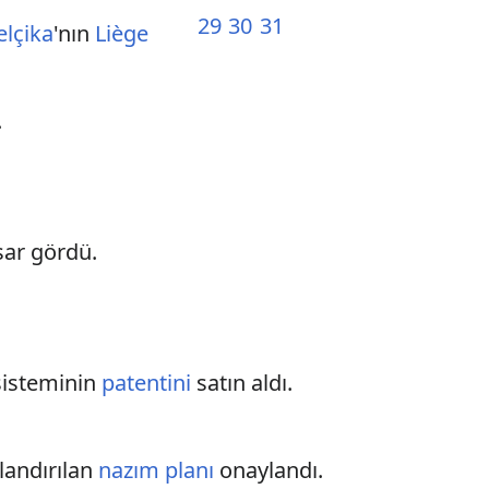
29
30
31
elçika
'nın
Liège
.
sar gördü.
 sisteminin
patentini
satın aldı.
dlandırılan
nazım planı
onaylandı.