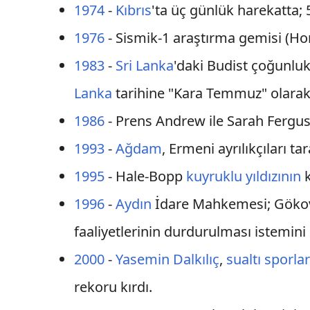
1974
-
Kıbrıs
'ta üç günlük harekatta; 5
1976
- Sismik-1 araştırma gemisi (Ho
1983
-
Sri Lanka
'daki Budist çoğunluk,
Lanka
tarihine "Kara Temmuz" olarak 
1986
- Prens Andrew ile Sarah Fergus
1993
-
Ağdam
, Ermeni ayrılıkçıları ta
1995
- Hale-Bopp
kuyruklu yıldızının
k
1996
-
Aydın
İdare Mahkemesi; Göko
faaliyetlerinin durdurulması istemini 
2000
-
Yasemin Dalkılıç
,
sualtı sporlar
rekoru kırdı.