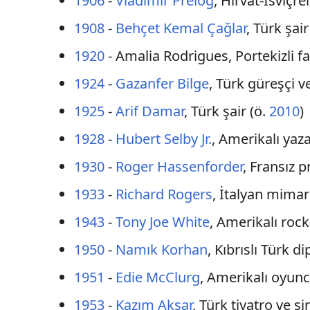
1906
-
Vladimir Prelog
, Hırvat-İsviçre
1908
-
Behçet Kemal Çağlar
, Türk şair
1920
- Amalia Rodrigues, Portekizli fa
1924
-
Gazanfer Bilge
, Türk güreşçi ve
1925
-
Arif Damar
, Türk şair (ö.
2010
)
1928
-
Hubert Selby Jr.
, Amerikalı yaza
1930
-
Roger Hassenforder
, Fransız 
1933
-
Richard Rogers
, İtalyan mimar
1943
-
Tony Joe White
, Amerikalı rock
1950
-
Namık Korhan
, Kıbrıslı Türk d
1951
-
Edie McClurg
, Amerikalı oyun
1953
-
Kazım Akşar
, Türk tiyatro ve 