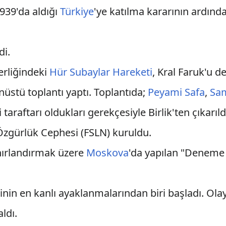
1939'da aldığı
Türkiye
'ye katılma kararının ardınd
di.
erliğindeki
Hür Subaylar Hareketi
, Kral Faruk'u d
anüstü toplantı yaptı. Toplantıda;
Peyami Safa
,
Sa
taraftarı oldukları gerekçesiyle Birlik'ten çıkarıld
 Özgürlük Cephesi (FSLN) kuruldu.
nırlandırmak üzere
Moskova
'da yapılan "Deneme
inin en kanlı ayaklanmalarından biri başladı. Ola
ldı.