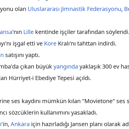
syonu olan
Uluslararası Jimnastik Federasyonu
,
B
ransa
'nın
Lille
kentinde işçiler tarafından söylendi
yı'nı işgal etti ve
Kore
Kralı'nı tahttan indirdi.
ın
satışını yaptı.
umba'da çıkan büyük
yangında
yaklaşık 300 ev ha
olan Hürriyet-i Ebediye Tepesi açıldı.
üzerine ses kaydını mümkün kılan "Movietone" ses
cı sözcüklerin kullanımını yasakladı.
n
'in,
Ankara
için hazırladığı Jansen planı olarak a