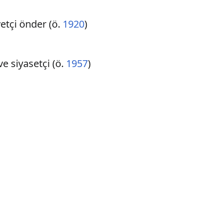
yetçi önder (ö.
1920
)
e siyasetçi (ö.
1957
)