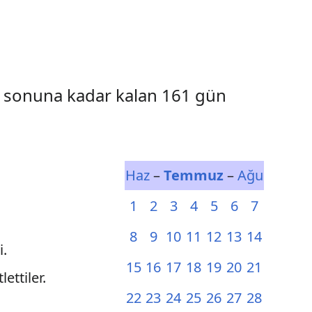
l sonuna kadar kalan 161 gün
Haz
–
Temmuz
–
Ağu
1
2
3
4
5
6
7
8
9
10
11
12
13
14
i.
15
16
17
18
19
20
21
lettiler.
22
23
24
25
26
27
28