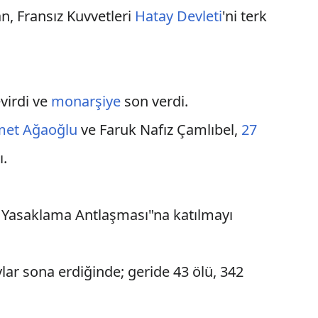
an, Fransız Kuvvetleri
Hatay Devleti
'ni terk
evirdi ve
monarşiye
son verdi.
met Ağaoğlu
ve Faruk Nafız Çamlıbel,
27
ı.
 Yasaklama Antlaşması"na katılmayı
ylar sona erdiğinde; geride 43 ölü, 342