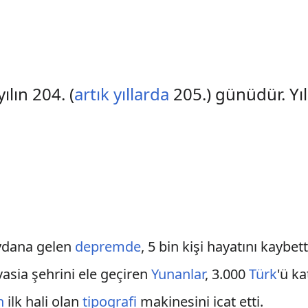
ılın 204. (
artık yıllarda
205.) günüdür. Yı
ydana gelen
depremde
, 5 bin kişi hayatını kaybett
sia şehrini ele geçiren
Yunanlar
, 3.000
Türk
'ü kat
n
ilk hali olan
tipografi
makinesini icat etti.