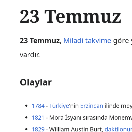
İ
23 Temmuz
ç
e
r
i
ğ
23 Temmuz
,
Miladi takvime
göre y
e
a
vardır.
t
l
a
Olaylar
1784
-
Türkiye
'nin
Erzincan
ilinde me
1821
- Mora İsyanı sırasında Monemva
1829
- William Austin Burt,
daktilonu