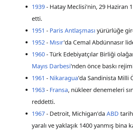
1939
- Hatay Meclisi'nin, 29 Haziran 
etti.
1951
-
Paris Antlaşması
yürürlüğe gir
1952
-
Mısır
'da Cemal Abdünnasır lid
1960
- Türk Edebiyatçılar Birliği olağ
Mayıs Darbesi
'nden önce baskı rejimi 
1961
-
Nikaragua
'da Sandinista Milli
1963
-
Fransa
, nükleer denemeleri sı
reddetti.
1967
- Detroit, Michigan'da
ABD
tarih
yaralı ve yaklaşık 1400 yanmış bina ka