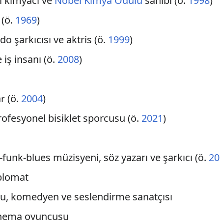
li kimyacı ve
Nobel Kimya Ödülü
sahibi (ö.
1998
)
 (ö.
1969
)
do şarkıcısı ve aktris (ö.
1999
)
 iş insanı (ö.
2008
)
r (ö.
2004
)
profesyonel bisiklet sporcusu (ö.
2021
)
-funk-blues müzisyeni, söz yazarı ve şarkıcı (ö.
20
iplomat
cu, komedyen ve seslendirme sanatçısı
sinema oyuncusu