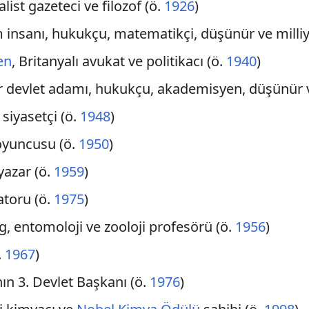
yalist gazeteci ve filozof (ö.
1926
)
im insanı, hukukçu, matematikçi, düşünür ve milli
en
, Britanyalı avukat ve politikacı (ö.
1940
)
ar devlet adamı, hukukçu, akademisyen, düşünür v
 siyasetçi (ö.
1948
)
oyuncusu (ö.
1950
)
yazar (ö.
1959
)
atoru (ö.
1975
)
og, entomoloji ve zooloji profesörü (ö.
1956
)
.
1967
)
ın 3. Devlet Başkanı (ö.
1976
)