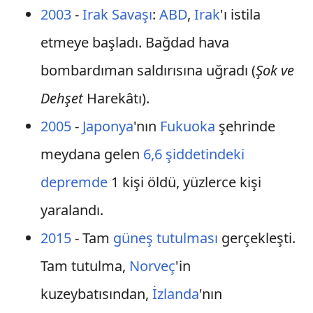
2003
-
Irak Savaşı
:
ABD
,
Irak
'ı istila
etmeye başladı. Bağdad hava
bombardıman saldırısına uğradı (
Şok ve
Dehşet
Harekâtı).
2005
-
Japonya
'nın
Fukuoka
şehrinde
meydana gelen
6,6 şiddetindeki
depremde
1 kişi öldü, yüzlerce kişi
yaralandı.
2015
- Tam
güneş tutulması
gerçekleşti.
Tam tutulma,
Norveç
'in
kuzeybatısından,
İzlanda
'nın