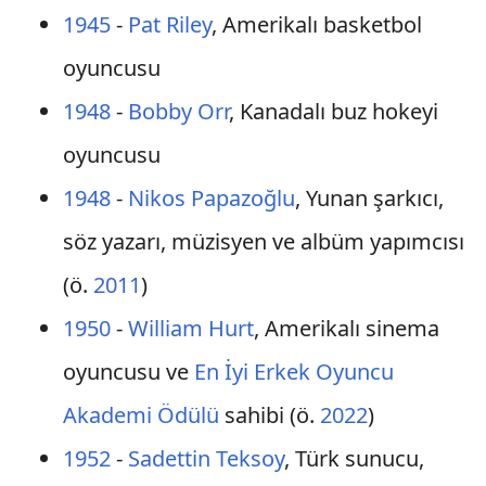
1945
-
Pat Riley
, Amerikalı basketbol
oyuncusu
1948
-
Bobby Orr
, Kanadalı buz hokeyi
oyuncusu
1948
-
Nikos Papazoğlu
, Yunan şarkıcı,
söz yazarı, müzisyen ve albüm yapımcısı
(ö.
2011
)
1950
-
William Hurt
, Amerikalı sinema
oyuncusu ve
En İyi Erkek Oyuncu
Akademi Ödülü
sahibi (ö.
2022
)
1952
-
Sadettin Teksoy
, Türk sunucu,