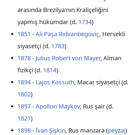
arasında Brezilya'nın Kraliçeliğini
yapmış hükümdar (d.
1734
)
1851
-
Ali Paşa Rıdvanbegoviç
, Hersekli
siyasetçi (d.
1783
)
1878
-
Julius Robert von Mayer
, Alman
fizikçi (d.
1814
)
1894
-
Lajos Kossuth
, Macar siyasetçi (d.
1802
)
1897
-
Apollon Maykov
, Rus şair (d.
1821
)
1898
-
İvan Şişkin
, Rus manzara (
peyzaj
)