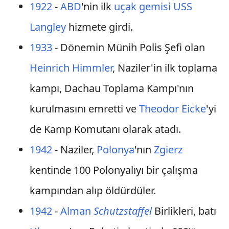
1922
-
ABD
'nin ilk
uçak gemisi
USS
Langley
hizmete girdi.
1933
- Dönemin Münih Polis Şefi olan
Heinrich Himmler
, Naziler'in ilk toplama
kampı, Dachau Toplama Kampı'nın
kurulmasını emretti ve
Theodor Eicke
'yi
de Kamp Komutanı olarak atadı.
1942
- Naziler,
Polonya
'nın
Zgierz
kentinde 100 Polonyalıyı bir çalışma
kampından alıp öldürdüler.
1942
-
Alman
Schutzstaffel
Birlikleri, batı