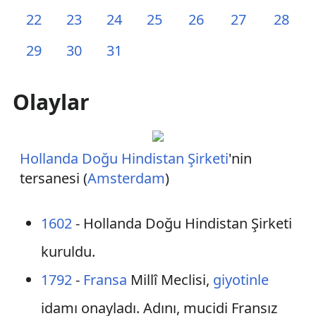
22
23
24
25
26
27
28
29
30
31
Olaylar
Hollanda Doğu Hindistan Şirketi
'nin
tersanesi (
Amsterdam
)
1602
- Hollanda Doğu Hindistan Şirketi
kuruldu.
1792
-
Fransa
Millî Meclisi,
giyotinle
idamı onayladı. Adını, mucidi Fransız