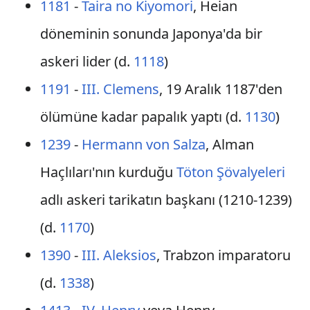
1181
-
Taira no Kiyomori
, Heian
döneminin sonunda Japonya'da bir
askeri lider (d.
1118
)
1191
-
III. Clemens
, 19 Aralık 1187'den
ölümüne kadar papalık yaptı (d.
1130
)
1239
-
Hermann von Salza
, Alman
Haçlıları'nın kurduğu
Töton Şövalyeleri
adlı askeri tarikatın başkanı (1210-1239)
(d.
1170
)
1390
-
III. Aleksios
, Trabzon imparatoru
(d.
1338
)