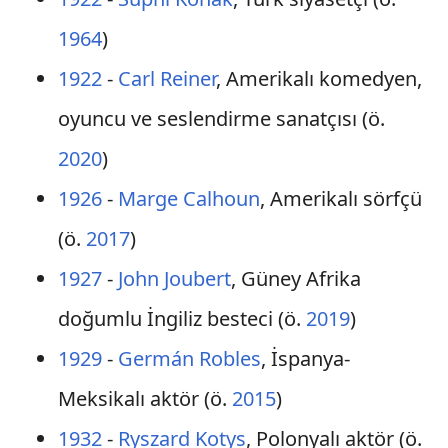
1964
)
1922
-
Carl Reiner
, Amerikalı komedyen,
oyuncu ve seslendirme sanatçısı (ö.
2020
)
1926
-
Marge Calhoun
, Amerikalı sörfçü
(ö.
2017
)
1927
-
John Joubert
, Güney Afrika
doğumlu İngiliz besteci (ö.
2019
)
1929
-
Germán Robles
, İspanya-
Meksikalı aktör (ö.
2015
)
1932
-
Ryszard Kotys
, Polonyalı aktör (ö.