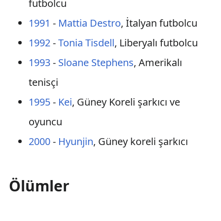
futbolcu
1991
-
Mattia Destro
, İtalyan futbolcu
1992
-
Tonia Tisdell
, Liberyalı futbolcu
1993
-
Sloane Stephens
, Amerikalı
tenisçi
1995
-
Kei
, Güney Koreli şarkıcı ve
oyuncu
2000
-
Hyunjin
, Güney koreli şarkıcı
Ölümler