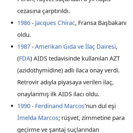
cezasına çarptırıldı.
1986
-
Jacques Chirac
, Fransa Başbakanı
oldu.
1987
-
Amerikan Gıda ve İlaç Dairesi
,
(
FDA
) AIDS tedavisinde kullanılan AZT
(azidothymidine) adlı ilaca onay verdi.
Retrovir adıyla piyasaya verilen ilaç,
onaylanmış ilk AIDS ilacı oldu.
1990
-
Ferdinand Marcos
'nun dul eşi
İmelda Marcos
; rüşvet, zimmetine para
geçirme ve şantaj suçlarından