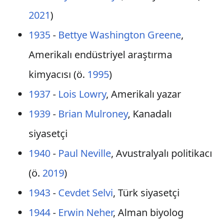
2021
)
1935
-
Bettye Washington Greene
,
Amerikalı endüstriyel araştırma
kimyacısı (ö.
1995
)
1937
-
Lois Lowry
, Amerikalı yazar
1939
-
Brian Mulroney
, Kanadalı
siyasetçi
1940
-
Paul Neville
, Avustralyalı politikacı
(ö.
2019
)
1943
-
Cevdet Selvi
, Türk siyasetçi
1944
-
Erwin Neher
, Alman biyolog