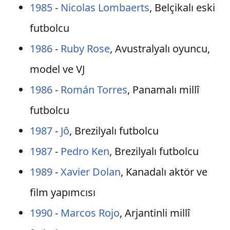
1985
-
Nicolas Lombaerts
, Belçikalı eski
futbolcu
1986
-
Ruby Rose
, Avustralyalı oyuncu,
model ve VJ
1986
-
Román Torres
, Panamalı millî
futbolcu
1987
-
Jô
, Brezilyalı futbolcu
1987
-
Pedro Ken
, Brezilyalı futbolcu
1989
-
Xavier Dolan
, Kanadalı aktör ve
film yapımcısı
1990
-
Marcos Rojo
, Arjantinli millî