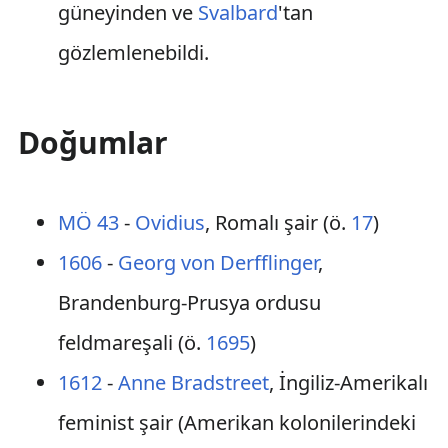
güneyinden ve
Svalbard
'tan
gözlemlenebildi.
Doğumlar
MÖ 43
-
Ovidius
, Romalı şair (ö.
17
)
1606
-
Georg von Derfflinger
,
Brandenburg-Prusya ordusu
feldmareşali (ö.
1695
)
1612
-
Anne Bradstreet
, İngiliz-Amerikalı
feminist şair (Amerikan kolonilerindeki