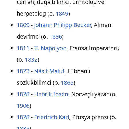
cerrah, doğa bilimci, ornitolog ve
herpetolog (ö.
1849
)
1809
-
Johann Philipp Becker
, Alman
devrimci (ö.
1886
)
1811
-
II. Napolyon
, Fransa İmparatoru
(ö.
1832
)
1823
-
Nâsıf Maluf
, Lübnanlı
sözlükbilimci (ö.
1865
)
1828
-
Henrik Ibsen
, Norveçli yazar (ö.
1906
)
1828
-
Friedrich Karl
, Prusya prensi (ö.
1885
)