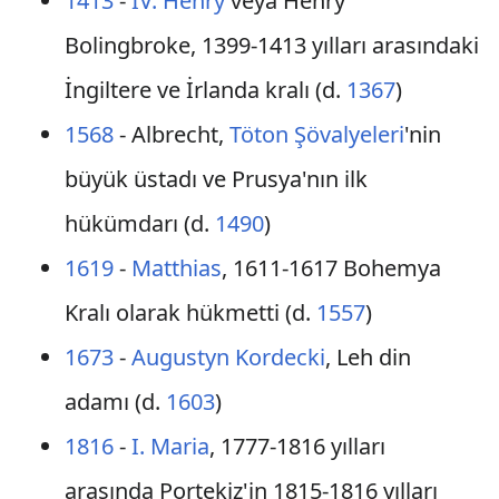
1413
-
IV. Henry
veya Henry
Bolingbroke, 1399-1413 yılları arasındaki
İngiltere ve İrlanda kralı (d.
1367
)
1568
- Albrecht,
Töton Şövalyeleri
'nin
büyük üstadı ve Prusya'nın ilk
hükümdarı (d.
1490
)
1619
-
Matthias
, 1611-1617 Bohemya
Kralı olarak hükmetti (d.
1557
)
1673
-
Augustyn Kordecki
, Leh din
adamı (d.
1603
)
1816
-
I. Maria
, 1777-1816 yılları
arasında Portekiz'in 1815-1816 yılları