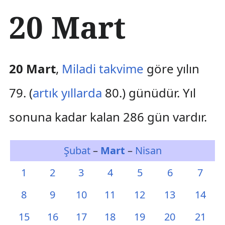
İ
20 Mart
ç
e
r
i
ğ
20 Mart
,
Miladi takvime
göre yılın
e
a
79. (
artık yıllarda
80.) günüdür. Yıl
t
l
sonuna kadar kalan 286 gün vardır.
a
Şubat
–
Mart
–
Nisan
1
2
3
4
5
6
7
8
9
10
11
12
13
14
15
16
17
18
19
20
21