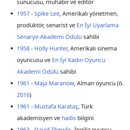
sunucusu, muhabir ve editör
1957
-
Spike Lee
, Amerikalı yönetmen,
prodüktör, senarist ve
En İyi Uyarlama
Senaryo Akademi Ödülü
sahibi
1958
-
Holly Hunter
, Amerikalı sinema
oyuncusu ve
En İyi Kadın Oyuncu
Akademi Ödülü
sahibi
1961
-
Maja Maranow
, Alman oyuncu (ö.
2016
)
1961
-
Mustafa Karataş
, Türk
akademisyen ve
hadis
bilgini
1963
-
David Thewlis
, İngiliz oyuncu