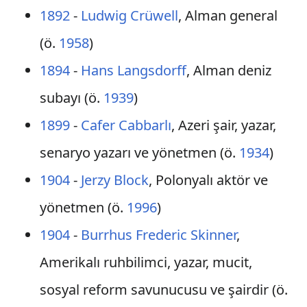
1892
-
Ludwig Crüwell
, Alman general
(ö.
1958
)
1894
-
Hans Langsdorff
, Alman deniz
subayı (ö.
1939
)
1899
-
Cafer Cabbarlı
, Azeri şair, yazar,
senaryo yazarı ve yönetmen (ö.
1934
)
1904
-
Jerzy Block
, Polonyalı aktör ve
yönetmen (ö.
1996
)
1904
-
Burrhus Frederic Skinner
,
Amerikalı ruhbilimci, yazar, mucit,
sosyal reform savunucusu ve şairdir (ö.