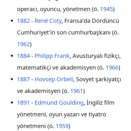
operacı, oyuncu, yönetmen (ö.
1945
)
1882
-
René Coty
, Fransa'da Dördüncü
Cumhuriyet'in son cumhurbaşkanı (ö.
1962
)
1884
-
Philipp Frank
, Avusturyalı fizikçi,
matematikçi ve akademisyen (ö.
1966
)
1887
-
Hovsep Orbeli
, Sovyet şarkiyatçı
ve akademisyen (ö.
1961
)
1891
-
Edmund Goulding
, İngiliz film
yönetmeni, oyun yazarı ve tiyatro
yönetmeni (ö.
1959
)