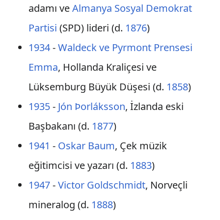
adamı ve
Almanya Sosyal Demokrat
Partisi
(SPD) lideri (d.
1876
)
1934
-
Waldeck ve Pyrmont Prensesi
Emma
, Hollanda Kraliçesi ve
Lüksemburg Büyük Düşesi (d.
1858
)
1935
-
Jón Þorláksson
, İzlanda eski
Başbakanı (d.
1877
)
1941
-
Oskar Baum
, Çek müzik
eğitimcisi ve yazarı (d.
1883
)
1947
-
Victor Goldschmidt
, Norveçli
mineralog (d.
1888
)