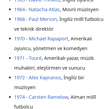
1964
-
Natacha Atlas
, Mısırlı müzisyen
1968
-
Paul Merson
, İngiliz millî futbolcu
ve teknik direktör
1970
-
Michael Rapaport
, Amerikalı
oyuncu, yönetmen ve komedyen
1971
-
Touré
, Amerikalı yazar, müzik
muhabiri, eleştirmen ve sunucu
1972
-
Alex Kapranos
, İngiliz bir
müzisyen
1974
-
Carsten Ramelow
, Alman millî
futbolcu