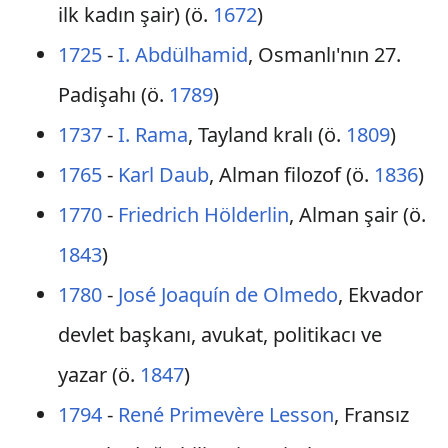
ilk kadın şair) (ö.
1672
)
1725
-
I. Abdülhamid
, Osmanlı'nın 27.
Padişahı (ö.
1789
)
1737
-
I. Rama
, Tayland kralı (ö.
1809
)
1765
-
Karl Daub
, Alman filozof (ö.
1836
)
1770
-
Friedrich Hölderlin
, Alman şair (ö.
1843
)
1780
-
José Joaquín de Olmedo
, Ekvador
devlet başkanı, avukat, politikacı ve
yazar (ö.
1847
)
1794
-
René Primevère Lesson
, Fransız