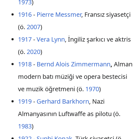
1973
)
1916
-
Pierre Messmer
, Fransız siyasetçi
(ö.
2007
)
1917
-
Vera Lynn
, İngiliz şarkıcı ve aktris
(ö.
2020
)
1918
-
Bernd Alois Zimmermann
,
Alman
modern batı müziği ve opera bestecisi
ve muzik öğretmeni (ö.
1970
)
1919
-
Gerhard Barkhorn
, Nazi
Almanyasının Luftwaffe as pilotu (ö.
1983
)
1922
-
Suphi Konak
, Türk siyasetçi (ö.