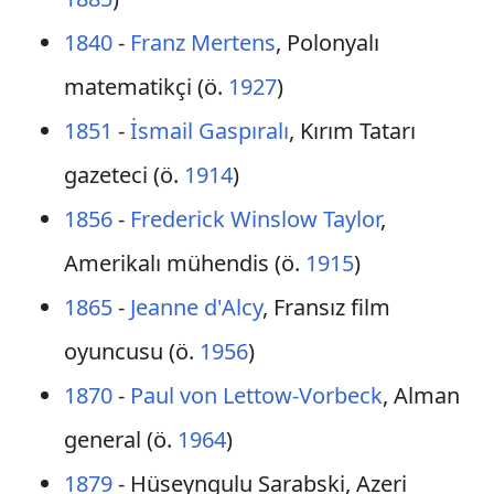
1840
-
Franz Mertens
, Polonyalı
matematikçi (ö.
1927
)
1851
-
İsmail Gaspıralı
, Kırım Tatarı
gazeteci (ö.
1914
)
1856
-
Frederick Winslow Taylor
,
Amerikalı mühendis (ö.
1915
)
1865
-
Jeanne d'Alcy
, Fransız film
oyuncusu (ö.
1956
)
1870
-
Paul von Lettow-Vorbeck
, Alman
general (ö.
1964
)
1879
- Hüseyngulu Sarabski, Azeri