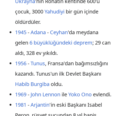
Ukrayna
'nın Rohatin kentinde 600'ü
çocuk, 3000
Yahudiyi
bir gün içinde
öldürdüler.
1945
-
Adana
-
Ceyhan
'da meydana
gelen
6 büyüklüğündeki deprem
; 29 can
aldı, 328 ev yıkıldı.
1956
-
Tunus
, Fransa'dan bağımsızlığını
kazandı. Tunus'un ilk Devlet Başkanı
Habib Burgiba
oldu.
1969
-
John Lennon
ile
Yoko Ono
evlendi.
1981
-
Arjantin
'in eski Başkanı Isabel
Peron, rüşvet suçundan 8 yıl hapis