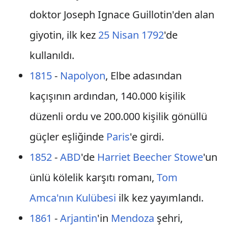
doktor Joseph Ignace Guillotin'den alan
giyotin, ilk kez
25 Nisan
1792
'de
kullanıldı.
1815
-
Napolyon
, Elbe adasından
kaçışının ardından, 140.000 kişilik
düzenli ordu ve 200.000 kişilik gönüllü
güçler eşliğinde
Paris
'e girdi.
1852
-
ABD
'de
Harriet Beecher Stowe
'un
ünlü kölelik karşıtı romanı,
Tom
Amca'nın Kulübesi
ilk kez yayımlandı.
1861
-
Arjantin
'in
Mendoza
şehri,