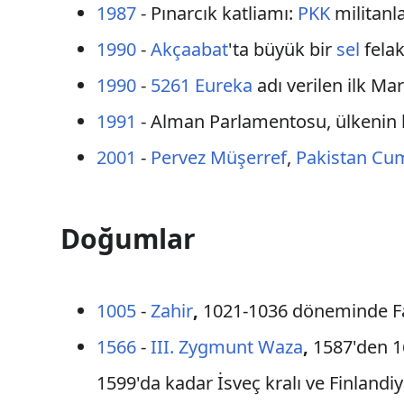
1987
- Pınarcık katliamı:
PKK
militanla
1990
-
Akçaabat
'ta büyük bir
sel
felak
1990
-
5261 Eureka
adı verilen ilk Mar
1991
- Alman Parlamentosu, ülkenin 
2001
-
Pervez Müşerref
,
Pakistan
Cum
Doğumlar
1005
-
Zahir
,
1021-1036 döneminde Fati
1566
-
III. Zygmunt Waza
,
1587'den 16
1599'da kadar İsveç kralı ve Finland