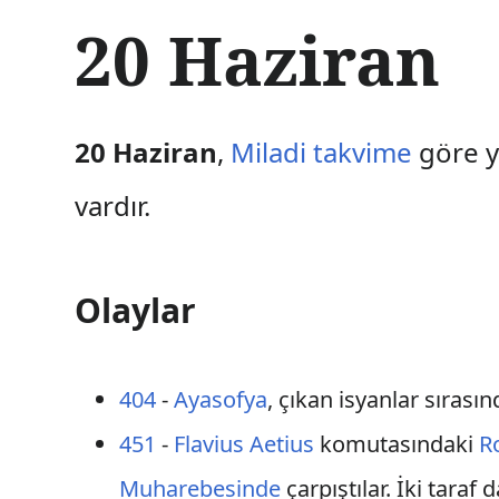
İ
20 Haziran
ç
e
r
i
ğ
20 Haziran
,
Miladi takvime
göre yı
e
a
vardır.
t
l
a
Olaylar
404
-
Ayasofya
, çıkan isyanlar sırasın
451
-
Flavius Aetius
komutasındaki
R
Muharebesinde
çarpıştılar. İki taraf