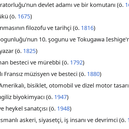
aratorluğu'nun devlet adamı ve bir komutanı (ö.
1
ükü (ö.
1675
)
nmasının filozofu ve tarihçi (ö.
1816
)
ogunluğu'nun 10. şogunu ve Tokugawa Ieshige'n
z yazar (ö.
1825
)
man besteci ve mürebbi (ö.
1792
)
lı Fransız müzisyen ve besteci (ö.
1880
)
ı Amerikalı, bisiklet, otomobil ve dizel motor tasar
İngiliz biyokimyacı (ö.
1947
)
e heykel sanatçısı (ö.
1948
)
Osmanlı askeri, siyasetçi, iş insanı ve devrimci (ö.