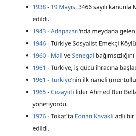
1938
-
19 Mayıs
, 3466 sayılı kanunla 
edildi.
1943
-
Adapazarı
'nda meydana gelen 
1946
- Türkiye Sosyalist Emekçi Köylü 
1960
-
Mali
ve
Senegal
bağımsızlığını i
1961
- Türkiye, iş gücü ihracına başla
1961
-
Türkiye
'nin ilk naneli (mentoll
1965
-
Cezayirli
lider Ahmed Ben Bella,
yönetiyordu.
1976
- Tokat'ta
Ednan Kavaklı
adlı bir
edildi.