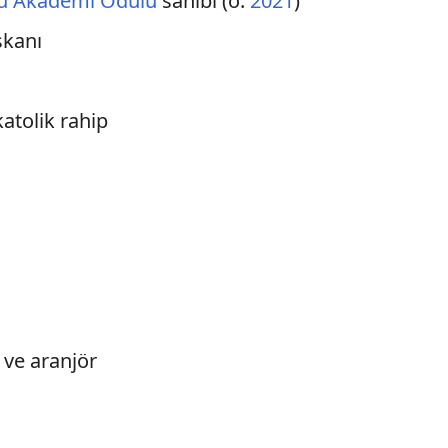
cu Akademi Ödülü
sahibi (ö.
2021
)
şkanı
katolik rahip
 ve aranjör