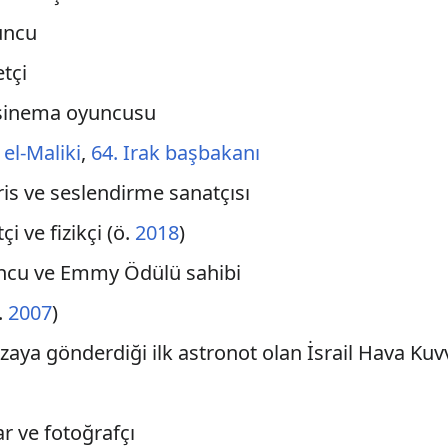
uncu
etçi
e sinema oyuncusu
l-Maliki
,
64. Irak başbakanı
ris ve seslendirme sanatçısı
çi ve fizikçi (ö.
2018
)
uncu ve Emmy Ödülü sahibi
.
2007
)
 uzaya gönderdiği ilk astronot olan İsrail Hava Kuv
ar ve fotoğrafçı