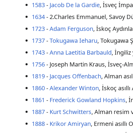
1583
-
Jacob De la Gardie
, İsveç İmp
1634
- 2.Charles Emmanuel, Savoy D
1723
-
Adam Ferguson
, İskoç Aydınla
1737
-
Tokugawa Ieharu
, Tokugawa Ş
1743
-
Anna Laetitia Barbauld
, İngili
1756
- Joseph Martin Kraus, İsveç-Al
1819
-
Jacques Offenbach
, Alman asıl
1860
-
Alexander Winton
, İskoç asıll
1861
-
Frederick Gowland Hopkins
, 
1887
-
Kurt Schwitters
, Alman resim v
1888
-
Krikor Amiryan
, Ermeni asıllı 