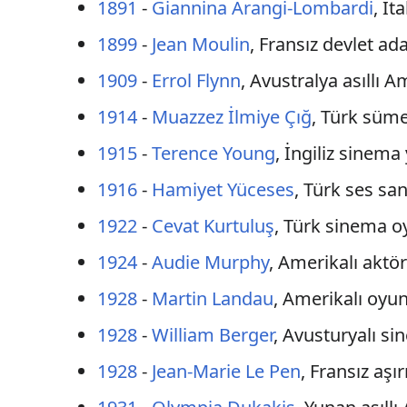
1891
-
Giannina Arangi-Lombardi
, İt
1899
-
Jean Moulin
, Fransız devlet ada
1909
-
Errol Flynn
, Avustralya asıllı 
1914
-
Muazzez İlmiye Çığ
, Türk süm
1915
-
Terence Young
, İngiliz sinem
1916
-
Hamiyet Yüceses
, Türk ses san
1922
-
Cevat Kurtuluş
, Türk sinema o
1924
-
Audie Murphy
, Amerikalı aktör
1928
-
Martin Landau
, Amerikalı oyu
1928
-
William Berger
, Avusturyalı s
1928
-
Jean-Marie Le Pen
, Fransız aşır