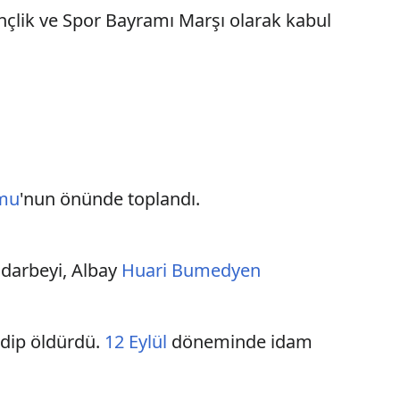
nçlik ve Spor Bayramı Marşı olarak kabul
umu
'nun önünde toplandı.
î darbeyi, Albay
Huari Bumedyen
edip öldürdü.
12 Eylül
döneminde idam