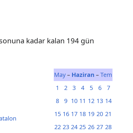
l sonuna kadar kalan 194 gün
May
–
Haziran
–
Tem
1
2
3
4
5
6
7
8
9
10
11
12
13
14
15
16
17
18
19
20
21
atalon
22
23
24
25
26
27
28