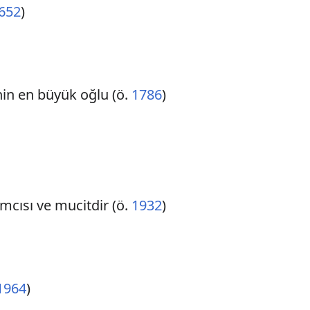
652
)
in en büyük oğlu (ö.
1786
)
ımcısı ve mucitdir (ö.
1932
)
1964
)