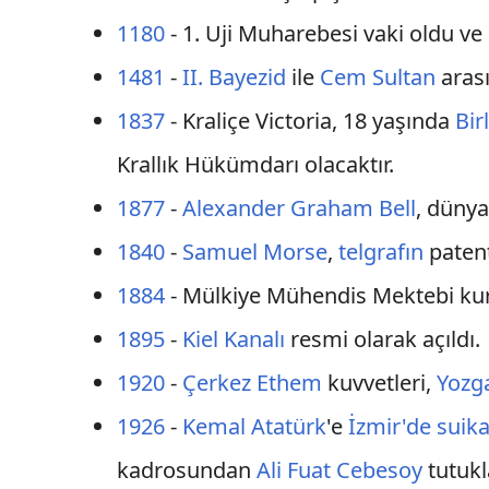
1180
- 1. Uji Muharebesi vaki oldu ve
1481
-
II. Bayezid
ile
Cem Sultan
aras
1837
- Kraliçe Victoria, 18 yaşında
Bir
Krallık Hükümdarı olacaktır.
1877
-
Alexander Graham Bell
, dünya
1840
-
Samuel Morse
,
telgrafın
patent
1884
- Mülkiye Mühendis Mektebi ku
1895
-
Kiel Kanalı
resmi olarak açıldı.
1920
-
Çerkez Ethem
kuvvetleri,
Yozg
1926
-
Kemal Atatürk
'e
İzmir'de suika
kadrosundan
Ali Fuat Cebesoy
tutukl