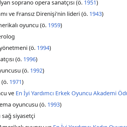
alyan soprano opera sanatçısı (ö.
1951
)
mı ve Fransız Direnişi'nin lideri (ö.
1943
)
Amerikalı oyuncu (ö.
1959
)
erolog
a yönetmeni (ö.
1994
)
atçısı (ö.
1996
)
yuncusu (ö.
1992
)
 (ö.
1971
)
ncu ve
En İyi Yardımcı Erkek Oyuncu Akademi Öd
inema oyuncusu (ö.
1993
)
ı sağ siyasetçi