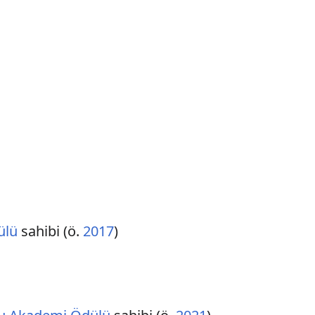
ülü
sahibi (ö.
2017
)