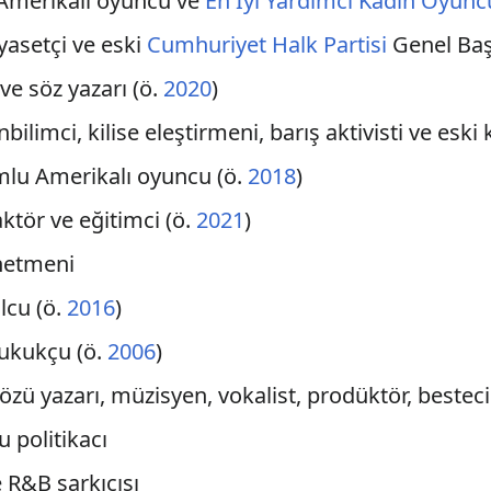
ı Amerikalı oyuncu ve
En İyi Yardımcı Kadın Oyun
iyasetçi ve eski
Cumhuriyet Halk Partisi
Genel Ba
 ve söz yazarı (ö.
2020
)
bilimci, kilise eleştirmeni, barış aktivisti ve eski 
umlu Amerikalı oyuncu (ö.
2018
)
aktör ve eğitimci (ö.
2021
)
önetmeni
olcu (ö.
2016
)
hukukçu (ö.
2006
)
sözü yazarı, müzisyen, vokalist, prodüktör, besteci
 politikacı
e R&B şarkıcısı