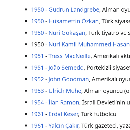
1950
-
Gudrun Landgrebe
, Alman oy
1950
-
Hüsamettin Özkan
, Türk siyas
1950
-
Nuri Gökaşan
, Türk tiyatro v
1950 -
Nuri Kamil Muhammed Hasan e
1951
-
Tress MacNeille
, Amerikalı akt
1951
-
João Semedo
, Portekizli siyaset
1952
-
John Goodman
, Amerikalı oy
1953
-
Ulrich Mühe
, Alman oyuncu (ö
1954
-
İlan Ramon
, İsrail Devleti'nin
1961
-
Erdal Keser
, Türk futbolcu
1961
-
Yalçın Çakır
, Türk gazeteci, yaz