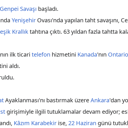
Genpei Savaşı
başladı.
ında
Yenişehir
Ovası'nda yapılan taht savaşını, Ce
leşik Krallık
tahtına çıktı. 63 yıldan fazla tahtta k
nın ilk ticari
telefon
hizmetini
Kanada
'nın
Ontari
ini aldı.
ruldu.
at
Ayaklanması'nı bastırmak üzere
Ankara
'dan yo
st
girişimiyle ilgili tutuklamalar devam ediyor; e
andı,
Kâzım Karabekir
ise,
22 Haziran
günü tutukl