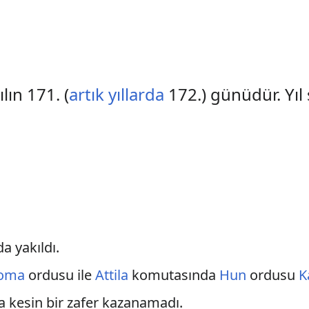
lın 171. (
artık yıllarda
172.) günüdür. Yı
da yakıldı.
oma
ordusu ile
Attila
komutasında
Hun
ordusu
K
 da kesin bir zafer kazanamadı.