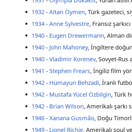
1931
-
Olympia Dukakis
, Yunan asıll
1932
-
Altan Öymen
, Türk gazeteci, s
1934
-
Anne Sylvestre
, Fransız şarkıcı
1940
-
Eugen Drewermann
, Alman din
1940
-
John Mahoney
, İngiltere doğ
1940
-
Vladimir Korenev
, Sovyet-Rus 
1941
-
Stephen Frears
, İngiliz film y
1942
-
Hümayun Behzadi
, İranlı futb
1942
-
Mustafa Yücel Özbilgin
, Türk 
1942
-
Brian Wilson
, Amerikalı şarkı 
1946
-
Xanana Gusmão
, Doğu Timorlu
1949
-
Lionel Richie
, Amerikalı soul v