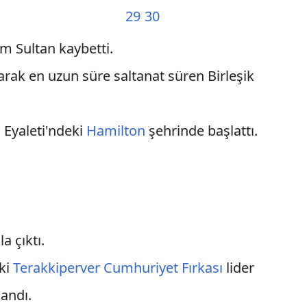
29
30
m Sultan kaybetti.
alarak en uzun süre saltanat süren Birleşik
o
Eyaleti'ndeki
Hamilton
şehrinde başlattı.
la çıktı.
ski
Terakkiperver Cumhuriyet Fırkası
lider
andı.