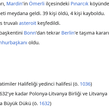
rı,
Mardin
'in
Ömerli
ilçesindeki
Pınarcık
köyünde 1
eti meydana geldi. 39 kişi öldü, 4 kişi kayboldu.
s truvalı
asteroit
keşfedildi.
başkentini
Bonn
'dan tekrar
Berlin
'e taşıma kararı
hurbaşkanı
oldu.
miler Halifeliği yedinci halifesi (ö.
1036
)
32'ye kadar Polonya-Litvanya Birliği ve Litvany
iya Büyük Dükü (ö.
1632
)