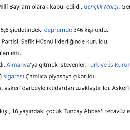
Millî Bayram olarak kabul edildi.
Gençlik Marşı
, Ge
5,6 şiddetindeki
depremde
346 kişi öldü.
Partisi, Şefik Hüsnü liderliğinde kuruldu.
lan etti.
dı.
Almanya
'ya gitmek isteyenler,
Türkiye İş Kur
ü)
sigarası
Çamlıca piyasaya çıkarıldı.
 askerî darbeyle iktidardan uzaklaştırıldı. Asker
 kişi, 16 yaşındaki çocuk Tuncay Abbas'ı tecavüz 