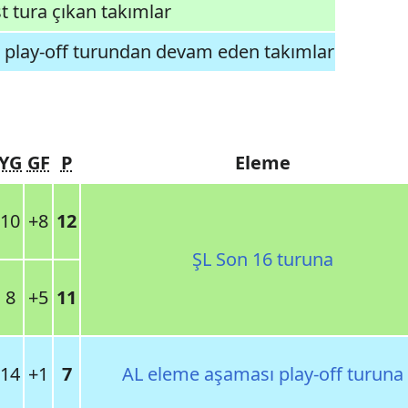
t tura çıkan takımlar
play-off turundan devam eden takımlar
YG
GF
P
Eleme
10
+8
12
ŞL Son 16 turuna
8
+5
11
14
+1
7
AL eleme aşaması play-off turuna