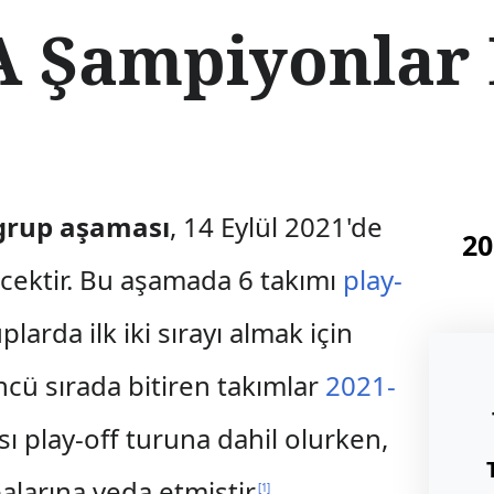
A Şampiyonlar 
rup aşaması
, 14 Eylül 2021'de
20
ecektir. Bu aşamada 6 takımı
play-
arda ilk iki sırayı almak için
ncü sırada bitiren takımlar
2021-
 play-off turuna dahil olurken,
larına veda etmiştir.
[
1
]