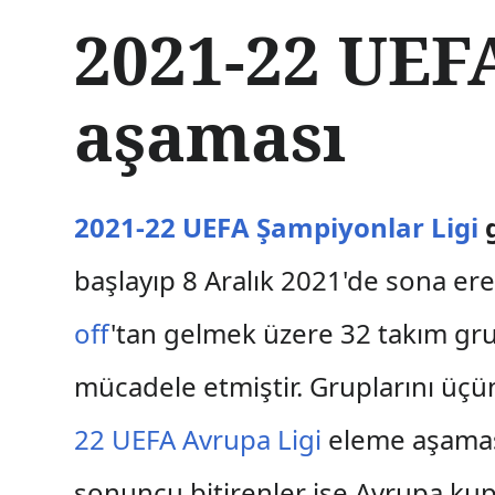
İ
2021-22 UEF
ç
e
r
aşaması
i
ğ
e
a
t
2021-22 UEFA Şampiyonlar Ligi
g
l
a
başlayıp 8 Aralık 2021'de sona er
off
'tan gelmek üzere 32 takım grupl
mücadele etmiştir. Gruplarını üçü
22 UEFA Avrupa Ligi
eleme aşaması
sonuncu bitirenler ise Avrupa kupa