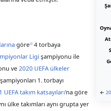
Şa
Oyn
At
larına
göre
4 torbaya
[
2
]
mpiyonlar Ligi
şampiyonu ile
G
onu ve
2020 UEFA ülkeler
 şampiyonları 1. torbayı
 UEFA takım katsayıları
'na göre
←
20
Aynı ülke takımları aynı grupta yer