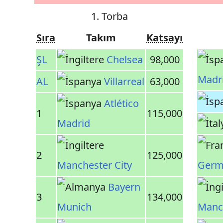
1. Torba
Sıra
Takım
Katsayı
ŞL
Chelsea
98,000
Madr
AL
Villarreal
63,000
Atlético
1
115,000
Madrid
2
125,000
Manchester City
Germ
Bayern
3
134,000
Munich
Manc