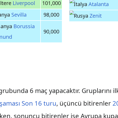
Liverpool
101,000
Atalanta
Sevilla
98,000
Zenit
Borussia
90,000
mund
e grubunda 6 maç yapacaktır. Gruplarını ilk
şaması Son 16 turu
, üçüncü bitirenler
2
ken, sonuncu bitirenler ise Avrupa kupal