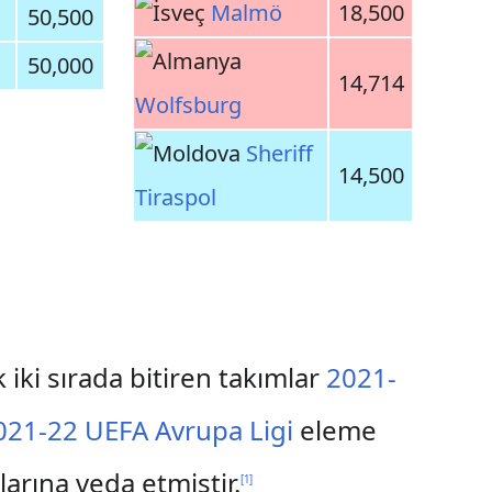
Malmö
18,500
50,500
50,000
14,714
Wolfsburg
Sheriff
14,500
Tiraspol
 iki sırada bitiren takımlar
2021-
021-22 UEFA Avrupa Ligi
eleme
arına veda etmiştir.
[
1
]