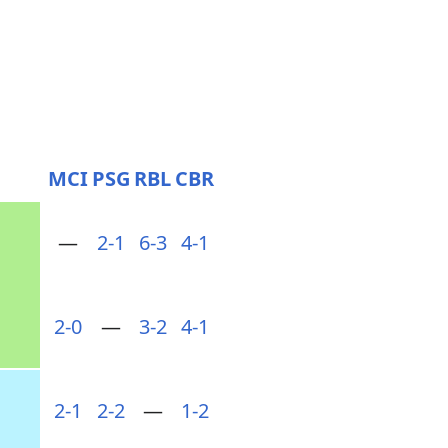
MCI
PSG
RBL
CBR
—
2-1
6-3
4-1
2-0
—
3-2
4-1
2-1
2-2
—
1-2