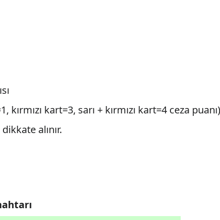
ısı
1, kırmızı kart=3, sarı + kırmızı kart=4 ceza puanı
 dikkate alınır.
nahtarı