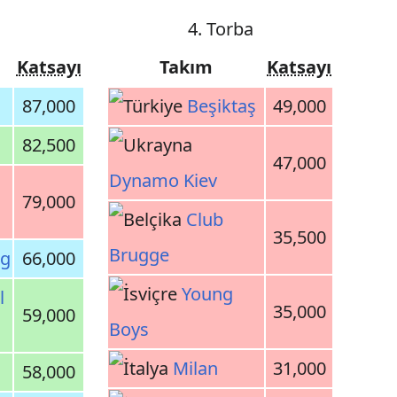
4. Torba
Katsayı
Takım
Katsayı
87,000
Beşiktaş
49,000
82,500
47,000
Dynamo Kiev
79,000
Club
35,500
Brugge
ig
66,000
Young
l
35,000
59,000
Boys
Milan
31,000
58,000