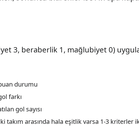
yet 3, beraberlik 1, mağlubiyet 0) uygulan
i puan durumu
gol farkı
tılan gol sayısı
 takım arasında hala eşitlik varsa 1-3 kriterler i