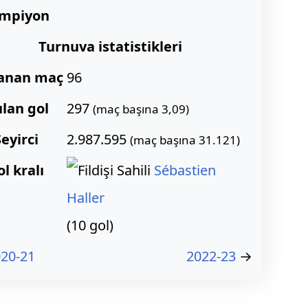
mpiyon
Turnuva istatistikleri
anan maç
96
ılan gol
297
(maç başına 3,09)
Seyirci
2.987.595
(maç başına 31.121)
ol kralı
Sébastien
Haller
(10 gol)
20-21
2022-23
→