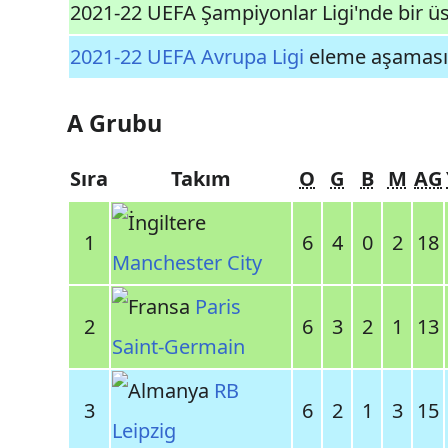
2021-22 UEFA Şampiyonlar Ligi'nde bir üs
2021-22 UEFA Avrupa Ligi
eleme aşaması 
A Grubu
Sıra
Takım
O
G
B
M
AG
1
6
4
0
2
18
Manchester City
Paris
2
6
3
2
1
13
Saint-Germain
RB
3
6
2
1
3
15
Leipzig