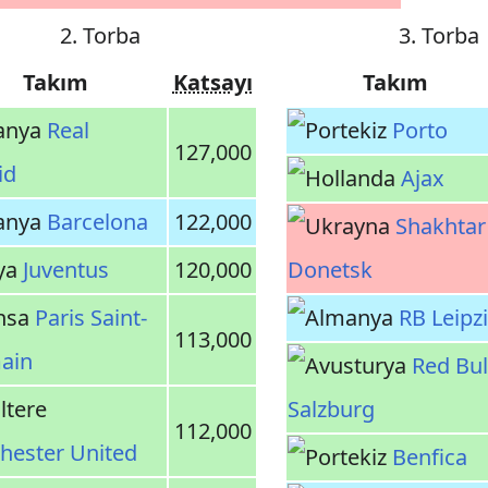
2. Torba
3. Torba
Takım
Katsayı
Takım
Real
Porto
127,000
id
Ajax
Barcelona
122,000
Shakhtar
Juventus
120,000
Donetsk
Paris Saint-
RB Leipz
113,000
ain
Red Bul
Salzburg
112,000
hester United
Benfica