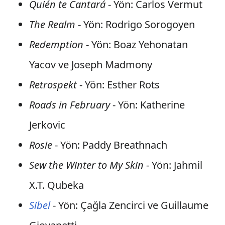
Quién te Cantará
- Yön: Carlos Vermut
The Realm
- Yön: Rodrigo Sorogoyen
Redemption
- Yön: Boaz Yehonatan
Yacov ve Joseph Madmony
Retrospekt
- Yön: Esther Rots
Roads in February
- Yön: Katherine
Jerkovic
Rosie
- Yön: Paddy Breathnach
Sew the Winter to My Skin
- Yön: Jahmil
X.T. Qubeka
Sibel
- Yön: Çağla Zencirci ve Guillaume