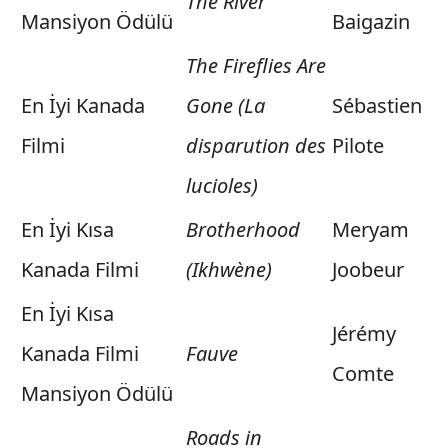
The River
Mansiyon Ödülü
Baigazin
The Fireflies Are
En İyi Kanada
Gone (La
Sébastien
Filmi
disparution des
Pilote
lucioles)
En İyi Kısa
Brotherhood
Meryam
Kanada Filmi
(Ikhwène)
Joobeur
En İyi Kısa
Jérémy
Kanada Filmi
Fauve
Comte
Mansiyon Ödülü
Roads in