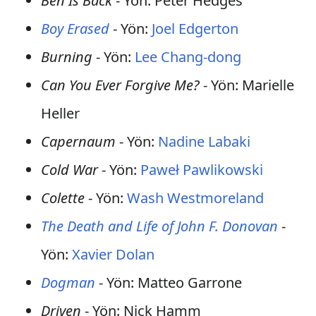
Ben Is Back
- Yön: Peter Hedges
Boy Erased
- Yön:
Joel Edgerton
Burning
- Yön:
Lee Chang-dong
Can You Ever Forgive Me?
- Yön: Marielle
Heller
Capernaum
- Yön:
Nadine Labaki
Cold War
- Yön:
Paweł Pawlikowski
Colette
- Yön:
Wash Westmoreland
The Death and Life of John F. Donovan
-
Yön:
Xavier Dolan
Dogman
- Yön: Matteo Garrone
Driven
- Yön: Nick Hamm