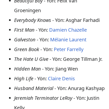
Beautiful Boy
- Yön: Felix Van
Groeningen
Everybody Knows
- Yön: Asghar Farhadi
First Man
- Yön:
Damien Chazelle
Galveston
- Yön:
Mélanie Laurent
Green Book
- Yön:
Peter Farrelly
The Hate U Give
- Yön: George Tillman Jr.
Hidden Man
- Yön: Jiang Wen
High Life
- Yön:
Claire Denis
Husband Material
- Yön: Anurag Kashyap
Jeremiah Terminator LeRoy
- Yön: Justin
Kelly