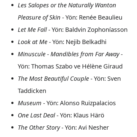
Les Salopes or the Naturally Wanton
Pleasure of Skin
- Yön: Renée Beaulieu
Let Me Fall
- Yön: Baldvin Zophoníasson
Look at Me
- Yön: Nejib Belkadhi
Minuscule - Mandibles from Far Away
-
Yön: Thomas Szabo ve Hélène Giraud
The Most Beautiful Couple
- Yön: Sven
Taddicken
Museum
- Yön: Alonso Ruizpalacios
One Last Deal
- Yön: Klaus Härö
The Other Story
- Yön: Avi Nesher