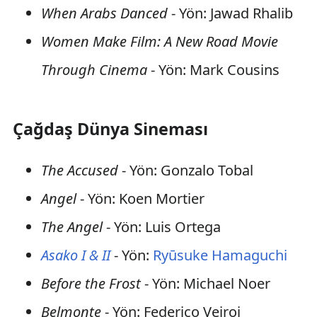
When Arabs Danced
- Yön: Jawad Rhalib
Women Make Film: A New Road Movie
Through Cinema
- Yön: Mark Cousins
Çağdaş Dünya Sineması
The Accused
- Yön: Gonzalo Tobal
Angel
- Yön: Koen Mortier
The Angel
- Yön: Luis Ortega
Asako I & II
- Yön:
Ryūsuke Hamaguchi
Before the Frost
- Yön: Michael Noer
Belmonte
- Yön: Federico Veiroj