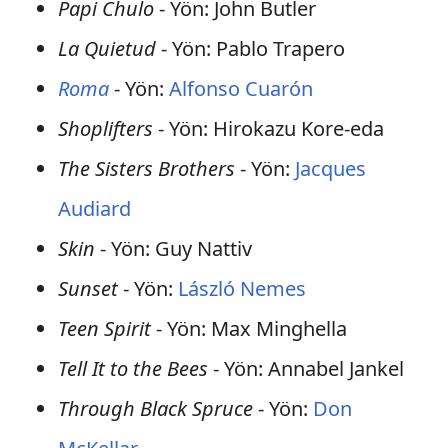
Papi Chulo
- Yön: John Butler
La Quietud
- Yön: Pablo Trapero
Roma
- Yön:
Alfonso Cuarón
Shoplifters
- Yön: Hirokazu Kore-eda
The Sisters Brothers
- Yön:
Jacques
Audiard
Skin
- Yön: Guy Nattiv
Sunset
- Yön:
László Nemes
Teen Spirit
- Yön: Max Minghella
Tell It to the Bees
- Yön: Annabel Jankel
Through Black Spruce
- Yön:
Don