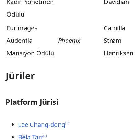
Kadın Yönetmen
Davidian
Ödülü
Eurimages
Camilla
Audentia
Phoenix
Strøm
Mansiyon Ödülü
Henriksen
Jüriler
Platform Jürisi
Lee Chang-dong
[
1
]
Béla Tarr
[
1
]