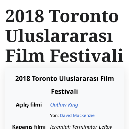
İ
2018 Toronto
ç
e
r
Uluslararası
i
ğ
e
Film Festivali
a
t
l
a
2018 Toronto Uluslararası Film
Festivali
Açılış filmi
Outlaw King
Yön:
David Mackenzie
Kapanış filmi
Jeremiah Terminator LeRoy