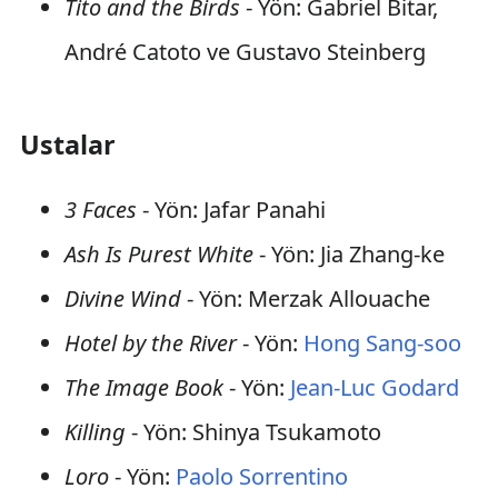
Tito and the Birds
- Yön: Gabriel Bitar,
André Catoto ve Gustavo Steinberg
Ustalar
3 Faces
- Yön: Jafar Panahi
Ash Is Purest White
- Yön: Jia Zhang-ke
Divine Wind
- Yön: Merzak Allouache
Hotel by the River
- Yön:
Hong Sang-soo
The Image Book
- Yön:
Jean-Luc Godard
Killing
- Yön: Shinya Tsukamoto
Loro
- Yön:
Paolo Sorrentino