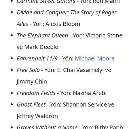
Carmine Street Guitars
- Yön: Ron Mann
Divide and Conquer: The Story of Roger
Ailes
- Yön: Alexis Bloom
The Elephant Queen
- Yön: Victoria Stone
ve Mark Deeble
Fahrenheit 11/9
- Yön:
Michael Moore
Free Solo
- Yön: E. Chai Vasarhelyi ve
Jimmy Chin
Freedom Fields
- Yön: Naziha Arebi
Ghost Fleet
- Yön: Shannon Service ve
Jeffrey Waldron
Graves Without a Name
- Yön: Rithy Panh