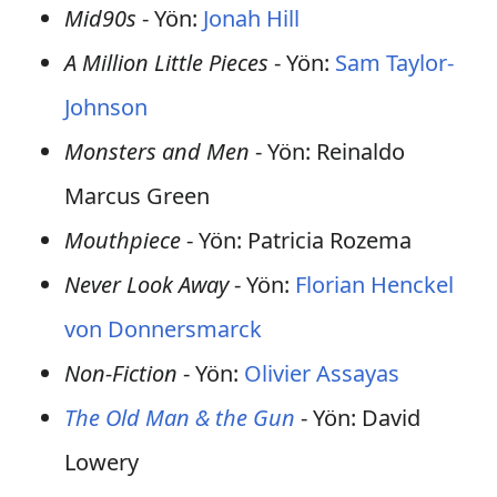
Mid90s
- Yön:
Jonah Hill
A Million Little Pieces
- Yön:
Sam Taylor-
Johnson
Monsters and Men
- Yön: Reinaldo
Marcus Green
Mouthpiece
- Yön: Patricia Rozema
Never Look Away
- Yön:
Florian Henckel
von Donnersmarck
Non-Fiction
- Yön:
Olivier Assayas
The Old Man & the Gun
- Yön: David
Lowery