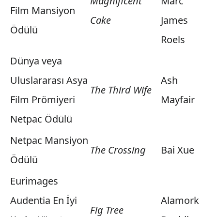
Magnificent
Marc
Film Mansiyon
Cake
James
Ödülü
Roels
Dünya veya
Uluslararası Asya
Ash
The Third Wife
Film Prömiyeri
Mayfair
Netpac Ödülü
Netpac Mansiyon
The Crossing
Bai Xue
Ödülü
Eurimages
Audentia En İyi
Alamork
Fig Tree