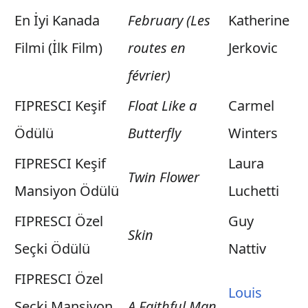
En İyi Kanada
February (Les
Katherine
Filmi (İlk Film)
routes en
Jerkovic
février)
FIPRESCI Keşif
Float Like a
Carmel
Ödülü
Butterfly
Winters
FIPRESCI Keşif
Laura
Twin Flower
Mansiyon Ödülü
Luchetti
FIPRESCI Özel
Guy
Skin
Seçki Ödülü
Nattiv
FIPRESCI Özel
Louis
Seçki Mansiyon
A Faithful Man