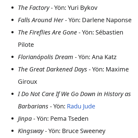
The Factory
- Yön: Yuri Bykov
Falls Around Her
- Yön: Darlene Naponse
The Fireflies Are Gone
- Yön: Sébastien
Pilote
Florianópolis Dream
- Yön: Ana Katz
The Great Darkened Days
- Yön: Maxime
Giroux
I Do Not Care If We Go Down in History as
Barbarians
- Yön:
Radu Jude
Jinpa
- Yön: Pema Tseden
Kingsway
- Yön: Bruce Sweeney