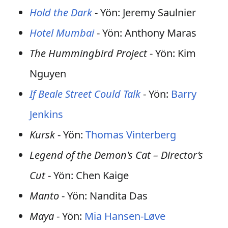
Hold the Dark
- Yön: Jeremy Saulnier
Hotel Mumbai
- Yön: Anthony Maras
The Hummingbird Project
- Yön: Kim
Nguyen
If Beale Street Could Talk
- Yön:
Barry
Jenkins
Kursk
- Yön:
Thomas Vinterberg
Legend of the Demon's Cat – Director’s
Cut
- Yön: Chen Kaige
Manto
- Yön: Nandita Das
Maya
- Yön:
Mia Hansen-Løve