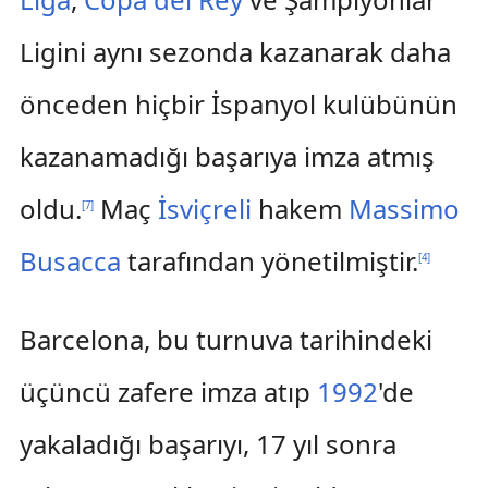
Ligini aynı sezonda kazanarak daha
önceden hiçbir İspanyol kulübünün
kazanamadığı başarıya imza atmış
oldu.
Maç
İsviçreli
hakem
Massimo
[
7
]
Busacca
tarafından yönetilmiştir.
[
4
]
Barcelona, bu turnuva tarihindeki
üçüncü zafere imza atıp
1992
'de
yakaladığı başarıyı, 17 yıl sonra