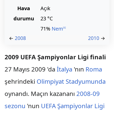
Hava
Açık
durumu
23 °C
71%
Nem
[
6
]
←
2008
2010
→
2009 UEFA Şampiyonlar Ligi finali
27 Mayıs 2009 'da
İtalya
'nın
Roma
şehrindeki
Olimpiyat Stadyumunda
oynandı. Maçın kazananı
2008-09
sezonu
'nun
UEFA Şampiyonlar Ligi