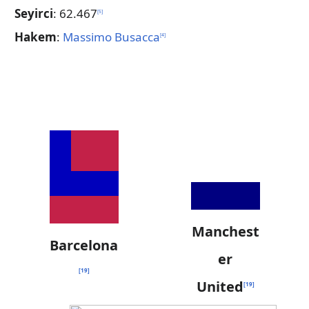
Seyirci
: 62.467
[
5
]
Hakem
:
Massimo Busacca
[
4
]
Manchest
Barcelona
er
[
19
]
United
[
19
]