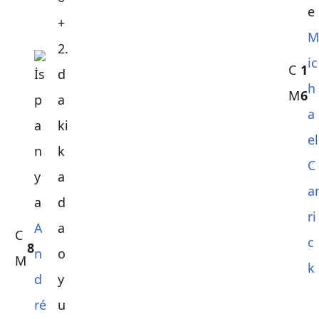
M
ic
C
1
h
M
6
a
el
C
a
ri
A
C
c
8
n
M
k
d
ré