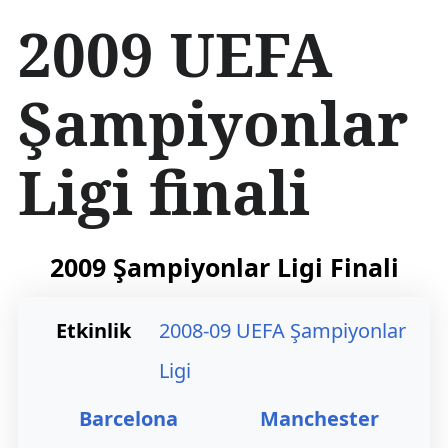
İ
2009 UEFA
ç
e
r
Şampiyonlar
i
ğ
e
Ligi finali
a
t
l
a
2009 Şampiyonlar Ligi Finali
Etkinlik
2008-09 UEFA Şampiyonlar
Ligi
Barcelona
Manchester