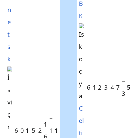
B
n
K
e
t
s
k
−
6
1
2
3
4
7
5
3
C
−
el
1
6
0
1
5
2
1
1
ti
6