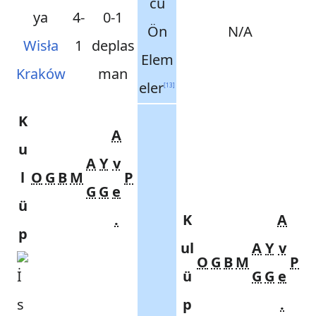
cü
4-
0-1
Ön
N/A
Wisła
1
deplas
Elem
Kraków
man
eler
[
13
]
K
A
u
A
Y
v
l
O
G
B
M
P
G
G
e
ü
.
K
A
p
ul
A
Y
v
O
G
B
M
P
ü
G
G
e
p
.