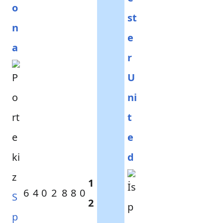
o
st
n
e
a
r
U
ni
t
e
d
1
6
4
0
2
8
8
0
S
2
p