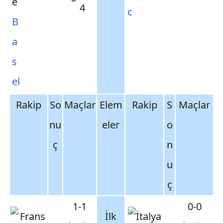
4
c
B
a
s
el
Rakip
So
Maçlar
Elem
Rakip
S
Maçlar
nu
eler
o
ç
n
u
ç
1-1
0-0
İlk