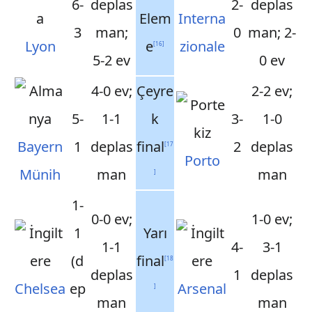
6-
deplas
2-
deplas
Elem
Interna
3
man;
0
man; 2-
Lyon
e
zionale
[
16
]
5-2 ev
0 ev
4-0 ev;
Çeyre
2-2 ev;
5-
1-1
k
3-
1-0
Bayern
1
deplas
final
2
deplas
[
17
Porto
Münih
man
man
]
1-
0-0 ev;
1-0 ev;
1
Yarı
1-1
4-
3-1
(d
final
[
18
deplas
1
deplas
Chelsea
ep
Arsenal
]
man
man