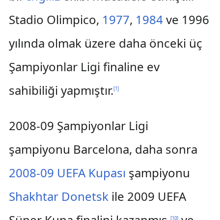
Stadio Olimpico,
1977
,
1984
ve 1996
yılında olmak üzere daha önceki üç
Şampiyonlar Ligi finaline ev
sahibiliği yapmıştır.
[
1
]
2008-09 Şampiyonlar Ligi
şampiyonu Barcelona, daha sonra
2008-09 UEFA Kupası
şampiyonu
Shakhtar Donetsk
ile 2009 UEFA
Süper Kupa finalini kazanmış,
ve
[
10
]