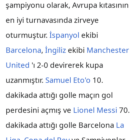
şampiyonu olarak, Avrupa kıtasının
en iyi turnavasında zirveye
oturmuştur.
İspanyol
ekibi
Barcelona
,
İngiliz
ekibi
Manchester
United
'ı 2-0 devirerek kupa
uzanmıştır.
Samuel Eto'o
10.
dakikada attığı golle maçın gol
perdesini açmış ve
Lionel Messi
70.
dakikada attığı golle Barcelona
La
Liga
,
Copa del Rey
ve Şampiyonlar