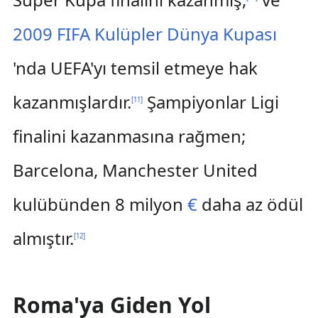
2009 FIFA Kulüpler Dünya Kupası
'nda UEFA'yı temsil etmeye hak
kazanmışlardır.
Şampiyonlar Ligi
[
11
]
finalini kazanmasına rağmen;
Barcelona, Manchester United
kulübünden 8 milyon
€
daha az ödül
almıştır.
[
12
]
Roma'ya Giden Yol