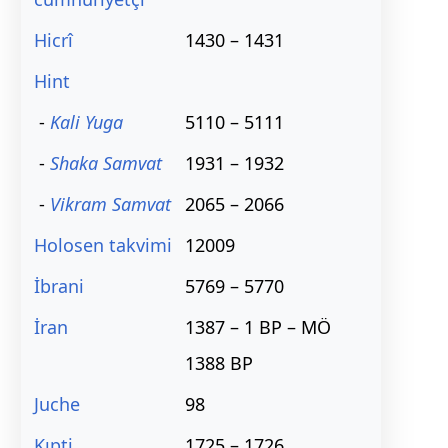
Hicrî
1430 – 1431
Hint
-
Kali Yuga
5110 – 5111
-
Shaka Samvat
1931 – 1932
-
Vikram Samvat
2065 – 2066
Holosen takvimi
12009
İbrani
5769 – 5770
İran
1387 – 1 BP – MÖ
1388 BP
Juche
98
Kıpti
1725 – 1726