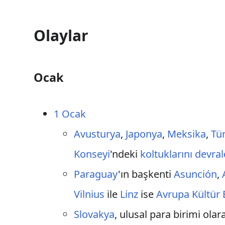
Olaylar
Ocak
1 Ocak
Avusturya
,
Japonya
,
Meksika
,
Tü
Konseyi
'ndeki
koltuklarını devral
Paraguay
'ın başkenti
Asunción
,
Vilnius
ile
Linz
ise
Avrupa Kültür 
Slovakya
, ulusal para birimi ola