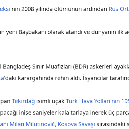
leksi
'nin 2008 yılında ölümünün ardından
Rus Ort
nın yeni Başbakanı olarak atandı ve dünyanın ilk 
i Bangladeş Sınır Muafızları (BDR) askerleri aya
ka
'daki karargahında rehin aldı. İsyancılar tarafın
yapan
Tekirdağ
isimli uçak
Türk Hava Yolları'nın 19
apacağı inişe saniyeler kala tarlaya inerek üç parça
anı
Milan Milutinović
,
Kosova Savaşı
sırasındaki s