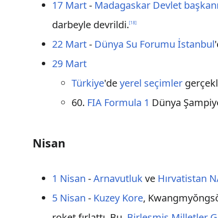
17 Mart
-
Madagaskar
Devlet başkan
darbeyle devrildi.
[
18
]
22 Mart
-
Dünya Su Forumu
İstanbul
29 Mart
Türkiye
'de
yerel seçimler
gerçekl
60.
FIA
Form
ula 1
Dünya Şampiy
Nisan
1 Nisan
-
Arnavutluk
ve
Hırvatistan
N
5 Nisan
-
Kuzey Kore
, Kwangmyŏngsŏn
roket fırlattı. Bu,
Birleşmiş Milletler 