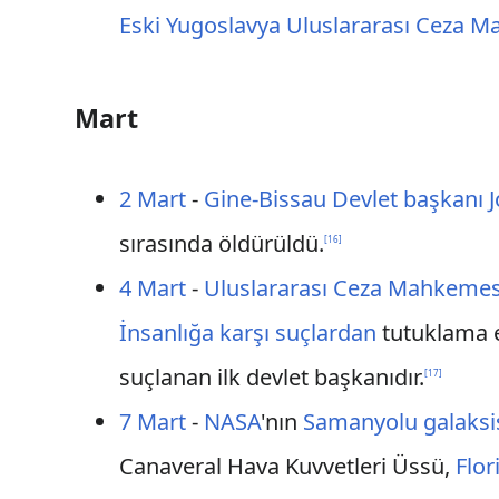
Eski Yugoslavya Uluslararası Ceza 
Mart
2 Mart
-
Gine-Bissau
Devlet başkanı
sırasında öldürüldü.
[
16
]
4 Mart
-
Uluslararası Ceza Mahkemes
İnsanlığa karşı suçlardan
tutuklama e
suçlanan ilk devlet başkanıdır.
[
17
]
7 Mart
-
NASA
'nın
Samanyolu galaksi
Canaveral Hava Kuvvetleri Üssü,
Flor