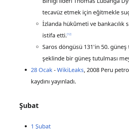
Birliği lideri Thomas Lubanga D
tecavüz etmek için eğitmekle suç
İzlanda hükûmeti ve bankacılık 
istifa etti.
[
12
]
Saros döngüsü 131'in 50. güneş 
şeklinde bir güneş tutulması me
28 Ocak
-
WikiLeaks
, 2008 Peru petrol
kaydını yayınladı.
Şubat
1 Şubat