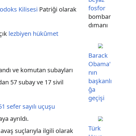
fosfor
odoks Kilisesi
Patriği olarak
bombar
dımanı
açık
lezbiyen
hükûmet
Barack
Obama'
klandı ve komutan subayları
nın
başkanlı
dan 57 subay ve 17 sivil
ğa
geçişi
51 sefer sayılı uçuşu
ya ayrıldı.
Türk
avaş suçlarıyla ilgili olarak