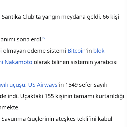
i Santika Club'ta yangın meydana geldi. 66 kişi
llanımı sona erdi.
[
5
]
zi olmayan ödeme sistemi
Bitcoin
'in
blok
hi Nakamoto
olarak bilinen sistemin yaratıcısı
yılı uçuşu
:
US Airways
'in 1549 sefer sayılı
nde indi. Uçaktaki 155 kişinin tamamı kurtarıldığı
inmekte.
l
Savunma Güçlerinin ateşkes teklifini kabul