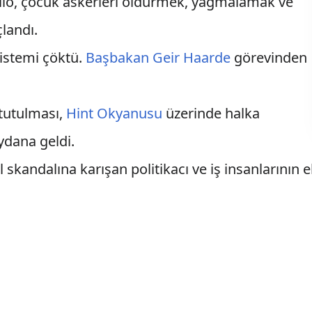
yilo, çocuk askerleri öldürmek, yağmalamak ve
landı.
sistemi çöktü.
Başbakan
Geir Haarde
görevinden
tutulması,
Hint Okyanusu
üzerinde halka
ydana geldi.
 skandalına karışan politikacı ve iş insanlarının e