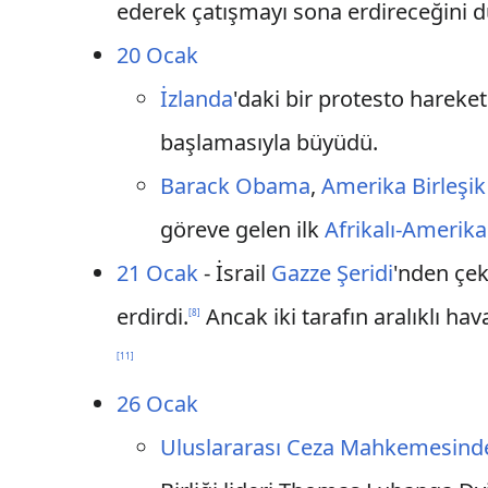
ederek çatışmayı sona erdireceğini 
20 Ocak
İzlanda
'daki bir protesto hareket
başlamasıyla büyüdü.
Barack Obama
,
Amerika Birleşik
göreve gelen ilk
Afrikalı-Amerika
21 Ocak
- İsrail
Gazze Şeridi
'nden çek
erdirdi.
Ancak iki tarafın aralıklı hav
[
8
]
[
11
]
26 Ocak
Uluslararası Ceza Mahkemesind