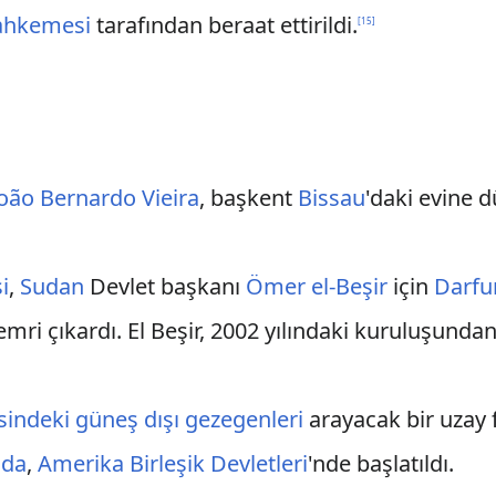
Mahkemesi
tarafından beraat ettirildi.
[
15
]
João Bernardo Vieira
, başkent
Bissau
'daki evine d
i
,
Sudan
Devlet başkanı
Ömer el-Beşir
için
Darfu
mri çıkardı. El Beşir, 2002 yılındaki kuruluşunda
sindeki
güneş dışı gezegenleri
arayacak bir uzay 
ida
,
Amerika Birleşik Devletleri
'nde başlatıldı.