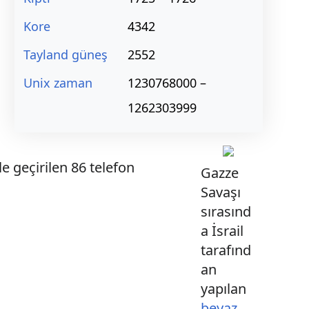
Kore
4342
Tayland güneş
2552
Unix zaman
1230768000 –
1262303999
le geçirilen 86 telefon
Gazze
Savaşı
sırasınd
a İsrail
tarafınd
an
yapılan
beyaz