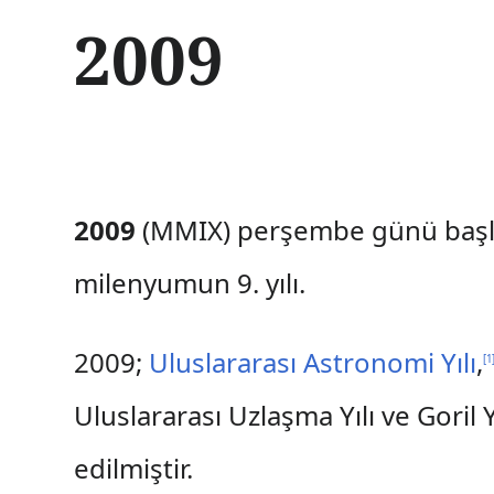
İ
2009
ç
e
r
i
ğ
e
a
t
2009
(MMIX) perşembe günü başlaya
l
a
milenyumun 9. yılı.
2009;
Uluslararası Astronomi Yılı
,
[
1
Uluslararası Uzlaşma Yılı ve Goril Yı
edilmiştir.