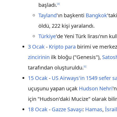
başladı.
[
4
]
Tayland
'ın başkenti
Bangkok
'tak
öldü, 222 kişi yaralandı.
Türkiye
'de Yeni Türk lirası'nın ku
3 Ocak
-
Kripto para
birimi ve merke
zincirinin
ilk bloğu ("Genesis"),
Satos
tarafından oluşturuldu.
[
6
]
15 Ocak
-
US Airways'in 1549 sefer sa
uçuşunu yapan uçak
Hudson Nehri
'
için "Hudson'daki Mucize" olarak bil
18 Ocak
-
Gazze Savaşı
:
Hamas
,
İsrai