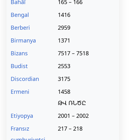
Bahâî
165 – 166
Bengal
1416
Berberi
2959
Birmanya
1371
Bizans
7517 – 7518
Budist
2553
Discordian
3175
Ermeni
1458
ԹՎ ՌՆԾԸ
Etiyopya
2001 – 2002
Fransız
217 – 218
cumhuriyetçi