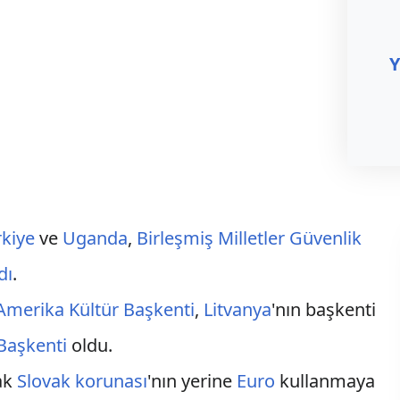
Y
rkiye
ve
Uganda
,
Birleşmiş Milletler Güvenlik
dı
.
Amerika Kültür Başkenti
,
Litvanya
'nın başkenti
Başkenti
oldu.
rak
Slovak korunası
'nın yerine
Euro
kullanmaya