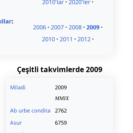
2010'lar
2020'ler
ıllar
:
2006
2007
2008
2009
2010
2011
2012
Çeşitli takvimlerde
2009
Miladi
2009
MMIX
Ab urbe condita
2762
Asur
6759