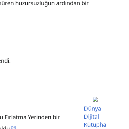
r süren huzursuzluğun ardından bir
ndi.
Dünya
Dijital
 Fırlatma Yerinden bir
Kütüpha
oldu.
[
20
]