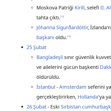
Moskova Patriği
Kirill
, selefi
II. A
tahta çıktı.
[
13
]
Jóhanna Sigurðardóttir
, İzlanda'
başkanı
oldu.
[
14
]
25 Şubat
Banglade
şli
sınır güvenlik kuvvet
ve ailelerini gücün başkenti
Dak
öldürüldü.
İstanbul
-
Amsterdam
seferini 
gerçekleştirirken,
Hollanda
'ya y
26 Şubat
- Eski
Sırbistan cumhurbaşk