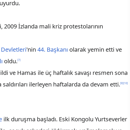
duyurdu.
i, 2009 İzlanda mali kriz protestolarının
 Devletleri
'nin
44. Başkanı
olarak yemin etti ve
lı
oldu.
[
7
]
ildi ve Hamas ile üç haftalık savaşı resmen sona
a saldırıları ilerleyen haftalarda da devam etti.
[
9
]
[
10
]
e
ilk duruşma başladı. Eski Kongolu Yurtseverler