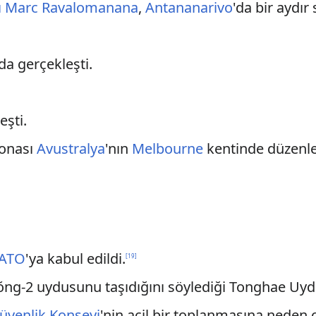
ı
Marc Ravalomanana
,
Antananarivo
'da bir aydı
'da gerçekleşti.
eşti.
onası
Avustralya
'nın
Melbourne
kentinde düzenle
ATO
'ya kabul edildi.
[
19
]
g-2 uydusunu taşıdığını söylediği Tonghae Uydu
Güvenlik Konseyi
'nin acil bir toplanmasına neden 