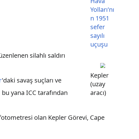
Hava
Yolları'nı
n 1951
sefer
sayılı
uçuşu
üzenlenen silahlı saldırı
Kepler
r
'daki savaş suçları ve
(uzay
aracı)
n bu yana ICC tarafından
fotometresi olan Kepler Görevi, Cape