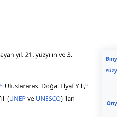
n yıl. 21. yüzyılın ve 3.
Biny
Yüzy
Uluslararası Doğal Elyaf Yılı,
]
[
2
]
[
3
]
lı (
UNEP
ve
UNESCO
) ilan
Onyı