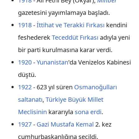
1918
- Ali Fethi Bey (Okyar),
Minber
gazetesini yayımlamaya başladı.
1918
-
İttihat ve Terakki Fırkası
kendini
feshederek
Teceddüt Fırkası
adıyla yeni
bir parti kurulmasına karar verdi.
1920
-
Yunanistan
'da Venizelos Kabinesi
düştü.
1922
- 623 yıl süren
Osmanoğulları
saltanatı
,
Türkiye Büyük Millet
Meclisinin
kararıyla
sona erdi
.
1927
-
Gazi Mustafa Kemal
2. kez
cumhurbaşkanlığına seçildi.