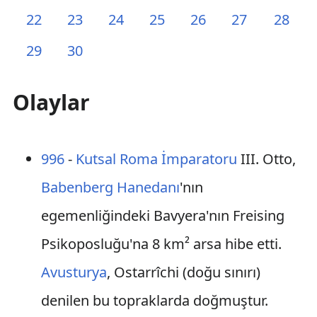
22
23
24
25
26
27
28
29
30
Olaylar
996
-
Kutsal Roma İmparatoru
III. Otto,
Babenberg Hanedanı
'nın
egemenliğindeki Bavyera'nın Freising
Psikoposluğu'na 8 km² arsa hibe etti.
Avusturya
, Ostarrîchi (doğu sınırı)
denilen bu topraklarda doğmuştur.