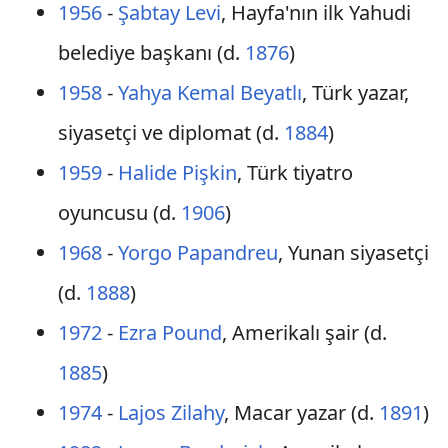
1956
-
Şabtay Levi
, Hayfa'nın ilk Yahudi
belediye başkanı (d.
1876
)
1958
-
Yahya Kemal Beyatlı
, Türk yazar,
siyasetçi ve diplomat (d.
1884
)
1959
-
Halide Pişkin
, Türk tiyatro
oyuncusu (d.
1906
)
1968
-
Yorgo Papandreu
, Yunan siyasetçi
(d.
1888
)
1972
-
Ezra Pound
, Amerikalı şair (d.
1885
)
1974
-
Lajos Zilahy
, Macar yazar (d.
1891
)