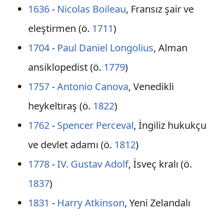
1636
-
Nicolas Boileau
, Fransız şair ve
eleştirmen (ö.
1711
)
1704
-
Paul Daniel Longolius
, Alman
ansiklopedist (ö.
1779
)
1757
-
Antonio Canova
, Venedikli
heykeltıraş (ö.
1822
)
1762
-
Spencer Perceval
, İngiliz hukukçu
ve devlet adamı (ö.
1812
)
1778
-
IV. Gustav Adolf
, İsveç kralı (ö.
1837
)
1831
-
Harry Atkinson
, Yeni Zelandalı