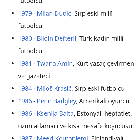
futbolcu
1979
-
Milan Dudić
, Sırp eski millî
futbolcu
1980
-
Bilgin Defterli
, Türk kadın millî
futbolcu
1981
-
Twana Amin
, Kürt yazar, çevirmen
ve gazeteci
1984
-
Miloš Krasić
, Sırp eski futbolcu
1986
-
Penn Badgley
, Amerikalı oyuncu
1986
-
Ksenija Balta
, Estonyalı heptatlet,
uzun atlamacı ve kısa mesafe koşucusu
1987
-
Meeri Koutaniemi
, Finlandiyalı