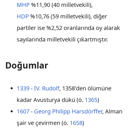
MHP
%11,90 (40 milletvekili),
HDP
%10,76 (59 milletvekili), diğer
partiler ise %2,52 oranlarında oy alarak
sayılarında milletvekili çıkartmıştır.
Doğumlar
1339
-
IV. Rudolf
, 1358'den ölümüne
kadar Avusturya dükü (ö.
1365
)
1607
-
Georg Philipp Harsdörffer
, Alman
şair ve çevirmen (ö.
1658
)