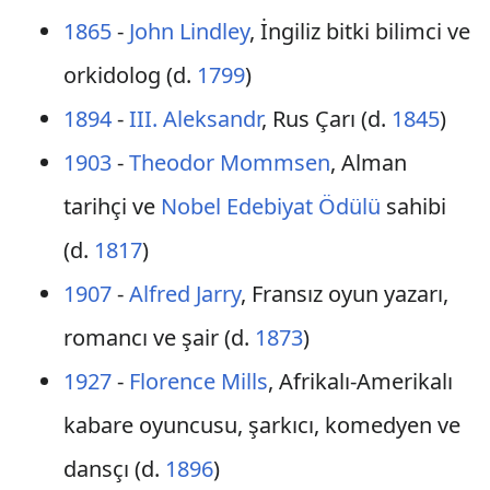
1865
-
John Lindley
, İngiliz bitki bilimci ve
orkidolog (d.
1799
)
1894
-
III. Aleksandr
, Rus Çarı (d.
1845
)
1903
-
Theodor Mommsen
, Alman
tarihçi ve
Nobel Edebiyat Ödülü
sahibi
(d.
1817
)
1907
-
Alfred Jarry
, Fransız oyun yazarı,
romancı ve şair (d.
1873
)
1927
-
Florence Mills
, Afrikalı-Amerikalı
kabare oyuncusu, şarkıcı, komedyen ve
dansçı (d.
1896
)