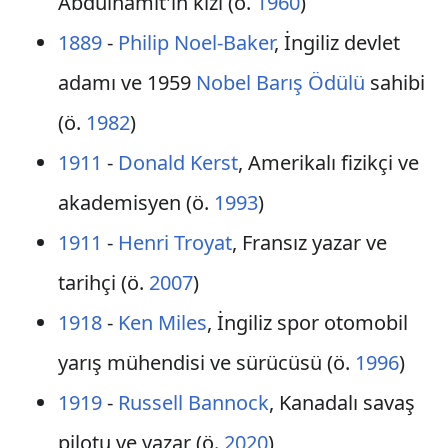
Abdülhamit'in kızı (ö.
1960
)
1889
-
Philip Noel-Baker
, İngiliz devlet
adamı ve 1959
Nobel Barış Ödülü
sahibi
(ö.
1982
)
1911
-
Donald Kerst
, Amerikalı fizikçi ve
akademisyen (ö.
1993
)
1911
-
Henri Troyat
, Fransız yazar ve
tarihçi (ö.
2007
)
1918
-
Ken Miles
, İngiliz spor otomobil
yarış mühendisi ve sürücüsü (ö.
1996
)
1919
-
Russell Bannock
, Kanadalı savaş
pilotu ve yazar (ö.
2020
)