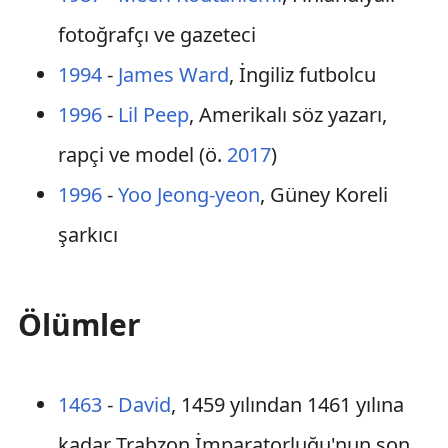
fotoğrafçı ve gazeteci
1994
-
James Ward
, İngiliz futbolcu
1996
-
Lil Peep
, Amerikalı söz yazarı,
rapçi ve model (ö.
2017
)
1996
-
Yoo Jeong-yeon
, Güney Koreli
şarkıcı
Ölümler
1463
-
David
, 1459 yılından 1461 yılına
kadar Trabzon İmparatorluğu'nun son