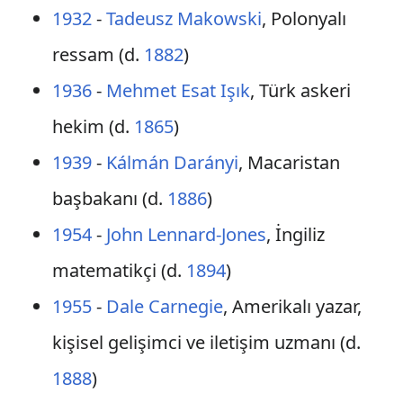
1932
-
Tadeusz Makowski
, Polonyalı
ressam (d.
1882
)
1936
-
Mehmet Esat Işık
, Türk askeri
hekim (d.
1865
)
1939
-
Kálmán Darányi
, Macaristan
başbakanı (d.
1886
)
1954
-
John Lennard-Jones
, İngiliz
matematikçi (d.
1894
)
1955
-
Dale Carnegie
, Amerikalı yazar,
kişisel gelişimci ve iletişim uzmanı (d.
1888
)