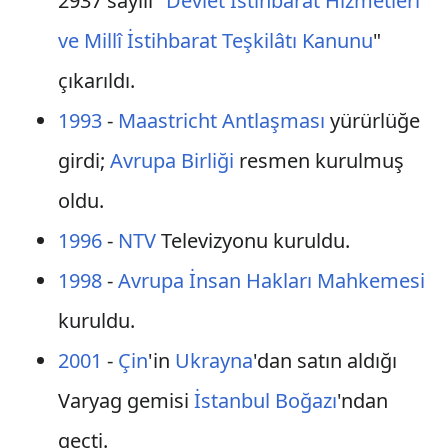
2937 sayılı "
Devlet İstihbarat Hizmetleri
ve Millî İstihbarat Teşkilâtı Kanunu
"
çıkarıldı.
1993
-
Maastricht Antlaşması
yürürlüğe
girdi;
Avrupa Birliği
resmen kurulmuş
oldu.
1996
-
NTV
Televizyonu kuruldu.
1998
-
Avrupa İnsan Hakları Mahkemesi
kuruldu.
2001
-
Çin
'in
Ukrayna
'dan satın aldığı
Varyag gemisi
İstanbul Boğazı
'ndan
geçti.