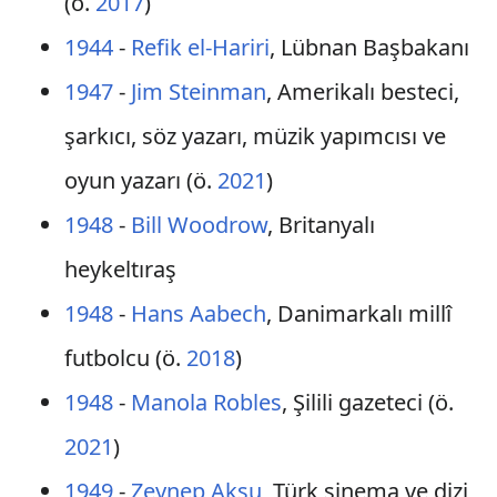
(ö.
2017
)
1944
-
Refik el-Hariri
, Lübnan Başbakanı
1947
-
Jim Steinman
, Amerikalı besteci,
şarkıcı, söz yazarı, müzik yapımcısı ve
oyun yazarı (ö.
2021
)
1948
-
Bill Woodrow
, Britanyalı
heykeltıraş
1948
-
Hans Aabech
, Danimarkalı millî
futbolcu (ö.
2018
)
1948
-
Manola Robles
, Şilili gazeteci (ö.
2021
)
1949
-
Zeynep Aksu
, Türk sinema ve dizi