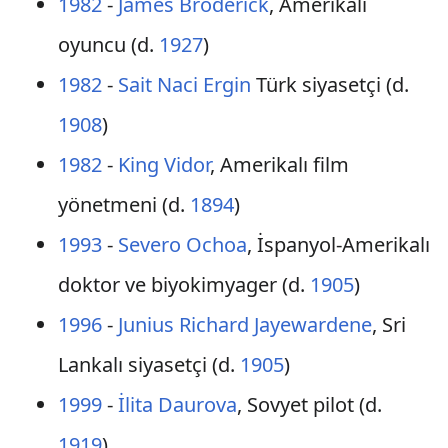
1982
-
James Broderick
, Amerikalı
oyuncu (d.
1927
)
1982
-
Sait Naci Ergin
Türk siyasetçi (d.
1908
)
1982
-
King Vidor
, Amerikalı film
yönetmeni (d.
1894
)
1993
-
Severo Ochoa
, İspanyol-Amerikalı
doktor ve biyokimyager (d.
1905
)
1996
-
Junius Richard Jayewardene
, Sri
Lankalı siyasetçi (d.
1905
)
1999
-
İlita Daurova
, Sovyet pilot (d.
1919
)