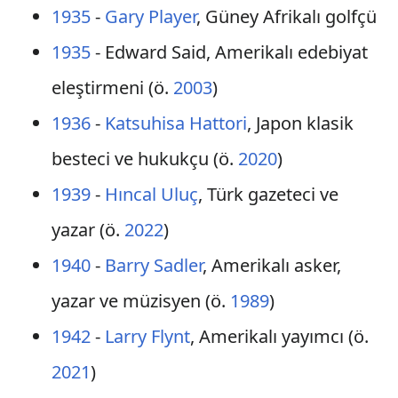
1935
-
Gary Player
, Güney Afrikalı golfçü
1935
- Edward Said, Amerikalı edebiyat
eleştirmeni (ö.
2003
)
1936
-
Katsuhisa Hattori
, Japon klasik
besteci ve hukukçu (ö.
2020
)
1939
-
Hıncal Uluç
, Türk gazeteci ve
yazar (ö.
2022
)
1940
-
Barry Sadler
, Amerikalı asker,
yazar ve müzisyen (ö.
1989
)
1942
-
Larry Flynt
, Amerikalı yayımcı (ö.
2021
)