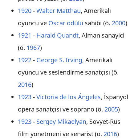
1920
-
Walter Matthau
, Amerikalı
oyuncu ve
Oscar ödülü
sahibi (ö.
2000
)
1921
-
Harald Quandt
, Alman sanayici
(ö.
1967
)
1922
-
George S. Irving
, Amerikalı
oyuncu ve seslendirme sanatçısı (ö.
2016
)
1923
-
Victoria de los Ángeles
, İspanyol
opera sanatçısı ve soprano (ö.
2005
)
1923
-
Sergey Mikaelyan
, Sovyet-Rus
film yönetmeni ve senarist (ö.
2016
)