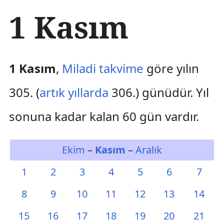
İ
1 Kasım
ç
e
r
i
ğ
1 Kasım
,
Miladi takvime
göre yılın
e
a
305. (
artık yıllarda
306.) günüdür. Yıl
t
l
sonuna kadar kalan 60 gün vardır.
a
Ekim
–
Kasım
–
Aralık
1
2
3
4
5
6
7
8
9
10
11
12
13
14
15
16
17
18
19
20
21