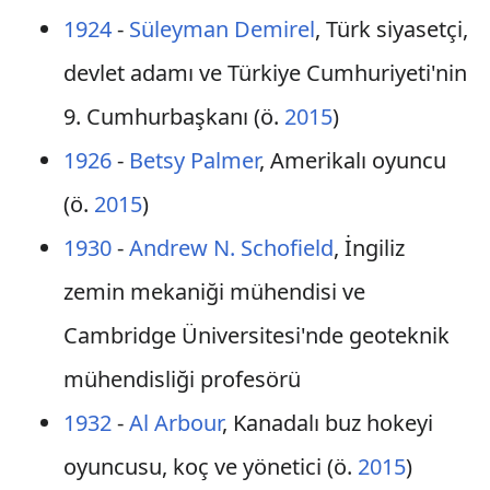
1924
-
Süleyman Demirel
, Türk siyasetçi,
devlet adamı ve Türkiye Cumhuriyeti'nin
9. Cumhurbaşkanı (ö.
2015
)
1926
-
Betsy Palmer
, Amerikalı oyuncu
(ö.
2015
)
1930
-
Andrew N. Schofield
, İngiliz
zemin mekaniği mühendisi ve
Cambridge Üniversitesi'nde geoteknik
mühendisliği profesörü
1932
-
Al Arbour
, Kanadalı buz hokeyi
oyuncusu, koç ve yönetici (ö.
2015
)