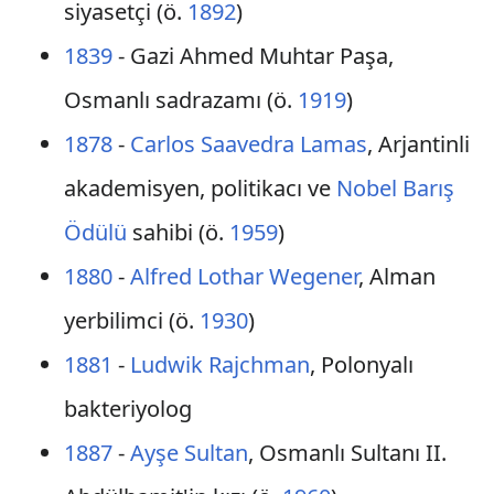
siyasetçi (ö.
1892
)
1839
- Gazi Ahmed Muhtar Paşa,
Osmanlı sadrazamı (ö.
1919
)
1878
-
Carlos Saavedra Lamas
, Arjantinli
akademisyen, politikacı ve
Nobel Barış
Ödülü
sahibi (ö.
1959
)
1880
-
Alfred Lothar Wegener
, Alman
yerbilimci (ö.
1930
)
1881
-
Ludwik Rajchman
, Polonyalı
bakteriyolog
1887
-
Ayşe Sultan
, Osmanlı Sultanı II.