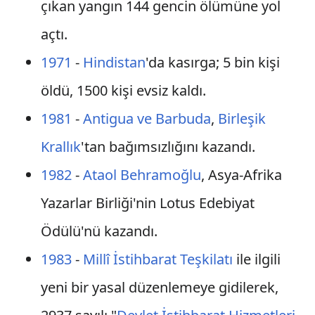
çıkan yangın 144 gencin ölümüne yol
açtı.
1971
-
Hindistan
'da kasırga; 5 bin kişi
öldü, 1500 kişi evsiz kaldı.
1981
-
Antigua ve Barbuda
,
Birleşik
Krallık
'tan bağımsızlığını kazandı.
1982
-
Ataol Behramoğlu
, Asya-Afrika
Yazarlar Birliği'nin Lotus Edebiyat
Ödülü'nü kazandı.
1983
-
Millî İstihbarat Teşkilatı
ile ilgili
yeni bir yasal düzenlemeye gidilerek,