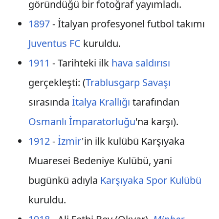
göründüğü bir fotoğraf yayımladı.
1897
- İtalyan profesyonel futbol takımı
Juventus FC
kuruldu.
1911
- Tarihteki ilk
hava saldırısı
gerçekleşti: (
Trablusgarp Savaşı
sırasında
İtalya Krallığı
tarafından
Osmanlı İmparatorluğu
'na karşı).
1912
-
İzmir
'in ilk kulübü Karşıyaka
Muaresei Bedeniye Kulübü, yani
bugünkü adıyla
Karşıyaka Spor Kulübü
kuruldu.