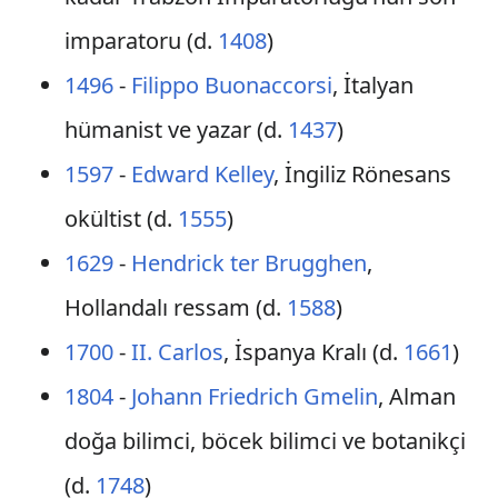
imparatoru (d.
1408
)
1496
-
Filippo Buonaccorsi
, İtalyan
hümanist ve yazar (d.
1437
)
1597
-
Edward Kelley
, İngiliz Rönesans
okültist (d.
1555
)
1629
-
Hendrick ter Brugghen
,
Hollandalı ressam (d.
1588
)
1700
-
II. Carlos
, İspanya Kralı (d.
1661
)
1804
-
Johann Friedrich Gmelin
, Alman
doğa bilimci, böcek bilimci ve botanikçi
(d.
1748
)