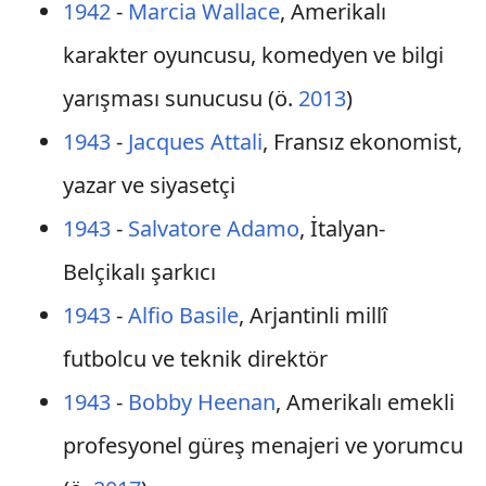
1942
-
Marcia Wallace
, Amerikalı
karakter oyuncusu, komedyen ve bilgi
yarışması sunucusu (ö.
2013
)
1943
-
Jacques Attali
, Fransız ekonomist,
yazar ve siyasetçi
1943
-
Salvatore Adamo
, İtalyan-
Belçikalı şarkıcı
1943
-
Alfio Basile
, Arjantinli millî
futbolcu ve teknik direktör
1943
-
Bobby Heenan
, Amerikalı emekli
profesyonel güreş menajeri ve yorumcu