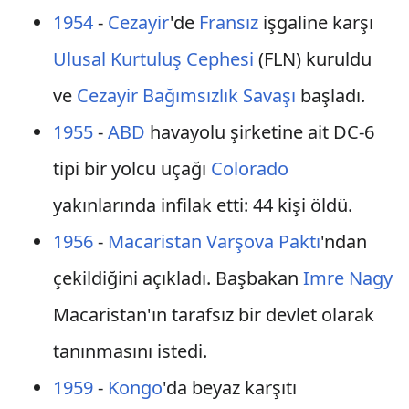
1954
-
Cezayir
'de
Fransız
işgaline karşı
Ulusal Kurtuluş Cephesi
(FLN) kuruldu
ve
Cezayir Bağımsızlık Savaşı
başladı.
1955
-
ABD
havayolu şirketine ait DC-6
tipi bir yolcu uçağı
Colorado
yakınlarında infilak etti: 44 kişi öldü.
1956
-
Macaristan
Varşova Paktı
'ndan
çekildiğini açıkladı. Başbakan
Imre Nagy
Macaristan'ın tarafsız bir devlet olarak
tanınmasını istedi.
1959
-
Kongo
'da beyaz karşıtı