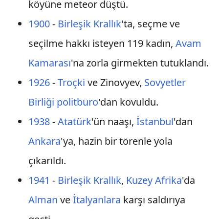
köyüne meteor düştü.
1900
-
Birleşik Krallık
'ta, seçme ve
seçilme hakkı isteyen 119 kadın,
Avam
Kamarası
'na zorla girmekten tutuklandı.
1926
-
Troçki
ve Zinovyev,
Sovyetler
Birliği
politbüro
'dan kovuldu.
1938
-
Atatürk
'ün naaşı,
İstanbul
'dan
Ankara
'ya, hazin bir törenle yola
çıkarıldı.
1941
-
Birleşik Krallık
,
Kuzey Afrika
'da
Alman
ve
İtalyanlara
karşı saldırıya