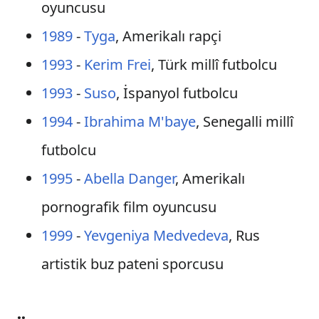
oyuncusu
1989
-
Tyga
, Amerikalı rapçi
1993
-
Kerim Frei
, Türk millî futbolcu
1993
-
Suso
, İspanyol futbolcu
1994
-
Ibrahima M'baye
, Senegalli millî
futbolcu
1995
-
Abella Danger
, Amerikalı
pornografik film oyuncusu
1999
-
Yevgeniya Medvedeva
, Rus
artistik buz pateni sporcusu