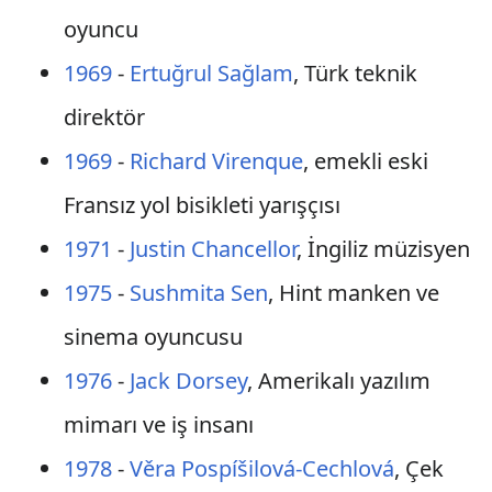
oyuncu
1969
-
Ertuğrul Sağlam
, Türk teknik
direktör
1969
-
Richard Virenque
, emekli eski
Fransız yol bisikleti yarışçısı
1971
-
Justin Chancellor
, İngiliz müzisyen
1975
-
Sushmita Sen
, Hint manken ve
sinema oyuncusu
1976
-
Jack Dorsey
, Amerikalı yazılım
mimarı ve iş insanı
1978
-
Věra Pospíšilová-Cechlová
, Çek