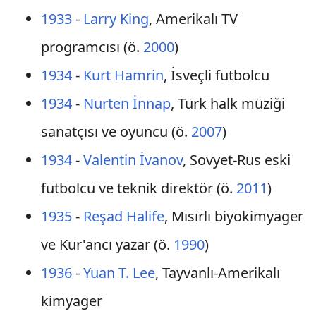
1933
-
Larry King
, Amerikalı TV
programcısı (ö.
2000
)
1934
-
Kurt Hamrin
, İsveçli futbolcu
1934
-
Nurten İnnap
, Türk halk müziği
sanatçısı ve oyuncu (ö.
2007
)
1934
-
Valentin İvanov
, Sovyet-Rus eski
futbolcu ve teknik direktör (ö.
2011
)
1935
-
Reşad Halife
, Mısırlı biyokimyager
ve Kur'ancı yazar (ö.
1990
)
1936
-
Yuan T. Lee
, Tayvanlı-Amerikalı
kimyager