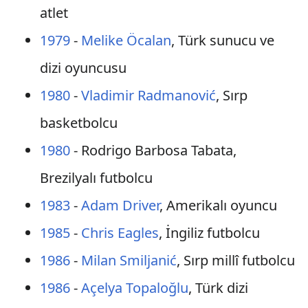
atlet
1979
-
Melike Öcalan
, Türk sunucu ve
dizi oyuncusu
1980
-
Vladimir Radmanović
, Sırp
basketbolcu
1980
- Rodrigo Barbosa Tabata,
Brezilyalı futbolcu
1983
-
Adam Driver
, Amerikalı oyuncu
1985
-
Chris Eagles
, İngiliz futbolcu
1986
-
Milan Smiljanić
, Sırp millî futbolcu
1986
-
Açelya Topaloğlu
, Türk dizi