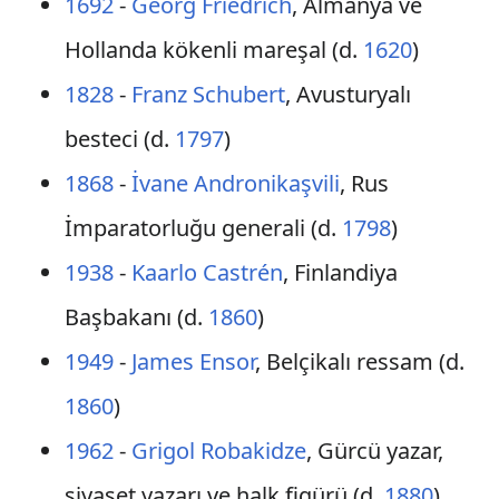
1692
-
Georg Friedrich
, Almanya ve
Hollanda kökenli mareşal (d.
1620
)
1828
-
Franz Schubert
, Avusturyalı
besteci (d.
1797
)
1868
-
İvane Andronikaşvili
, Rus
İmparatorluğu generali (d.
1798
)
1938
-
Kaarlo Castrén
, Finlandiya
Başbakanı (d.
1860
)
1949
-
James Ensor
, Belçikalı ressam (d.
1860
)
1962
-
Grigol Robakidze
, Gürcü yazar,
siyaset yazarı ve halk figürü (d.
1880
)