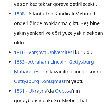
ve son kez tekrar göreve getirilecekti.
1808
- İstanbul'da Kandıralı Mehmed
önderliğinde ayaklanma çıktı. Beş bine
yakın yeniçeri ve dört yüze yakın sekban
öldü.
1816
-
Varşova Üniversitesi
kuruldu.
1863
-
Abraham Lincoln
,
Gettysburg
Muharebesi
'nin kazanılmasından sonra
Gettysburg Konuşması
'nı yaptı.
1881
-
Ukrayna
'da
Odessa
'nın
güneybatısındaki Großliebenthal