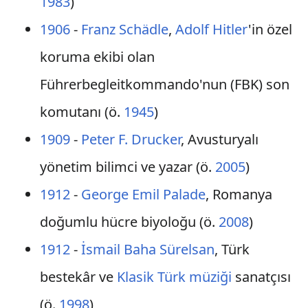
1983
)
1906
-
Franz Schädle
,
Adolf Hitler
'in özel
koruma ekibi olan
Führerbegleitkommando'nun (FBK) son
komutanı (ö.
1945
)
1909
-
Peter F. Drucker
, Avusturyalı
yönetim bilimci ve yazar (ö.
2005
)
1912
-
George Emil Palade
, Romanya
doğumlu hücre biyoloğu (ö.
2008
)
1912
-
İsmail Baha Sürelsan
, Türk
bestekâr ve
Klasik Türk müziği
sanatçısı
(ö.
1998
)