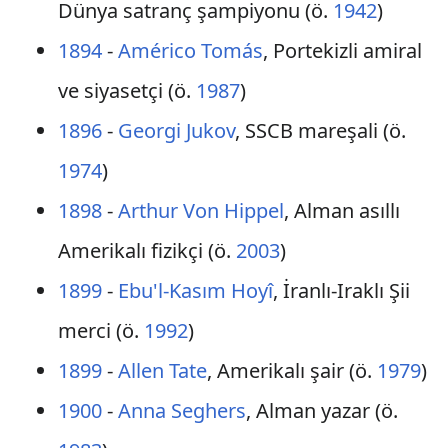
Dünya satranç şampiyonu (ö.
1942
)
1894
-
Américo Tomás
, Portekizli amiral
ve siyasetçi (ö.
1987
)
1896
-
Georgi Jukov
, SSCB mareşali (ö.
1974
)
1898
-
Arthur Von Hippel
, Alman asıllı
Amerikalı fizikçi (ö.
2003
)
1899
-
Ebu'l-Kasım Hoyî
, İranlı-Iraklı Şii
merci (ö.
1992
)
1899
-
Allen Tate
, Amerikalı şair (ö.
1979
)
1900
-
Anna Seghers
, Alman yazar (ö.