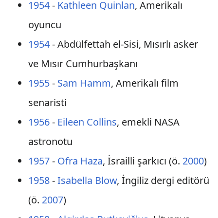
1954
-
Kathleen Quinlan
, Amerikalı
oyuncu
1954
- Abdülfettah el-Sisi, Mısırlı asker
ve Mısır Cumhurbaşkanı
1955
-
Sam Hamm
, Amerikalı film
senaristi
1956
-
Eileen Collins
, emekli NASA
astronotu
1957
-
Ofra Haza
, İsrailli şarkıcı (ö.
2000
)
1958
-
Isabella Blow
, İngiliz dergi editörü
(ö.
2007
)