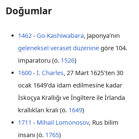
Doğumlar
1462
-
Go-Kashiwabara
, Japonya'nın
geleneksel veraset düzenine
göre 104.
imparatoru (ö.
1526
)
1600
-
I. Charles
, 27 Mart 1625'ten 30
ocak 1649'da idam edilmesine kadar
İskoçya Krallığı ve İngiltere ile İrlanda
krallıkları kralı (ö.
1649
)
1711
-
Mihail Lomonosov
, Rus bilim
insanı (ö.
1765
)