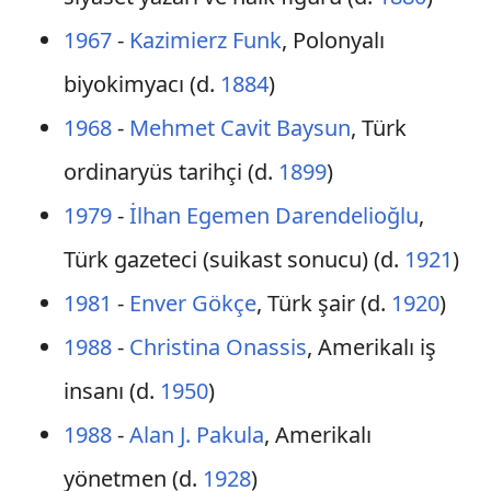
1967
-
Kazimierz Funk
, Polonyalı
biyokimyacı (d.
1884
)
1968
-
Mehmet Cavit Baysun
, Türk
ordinaryüs tarihçi (d.
1899
)
1979
-
İlhan Egemen Darendelioğlu
,
Türk gazeteci (suikast sonucu) (d.
1921
)
1981
-
Enver Gökçe
, Türk şair (d.
1920
)
1988
-
Christina Onassis
, Amerikalı iş
insanı (d.
1950
)
1988
-
Alan J. Pakula
, Amerikalı
yönetmen (d.
1928
)