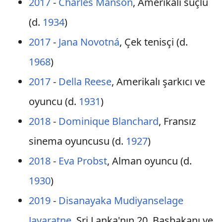
2017
-
Charles Manson
, Amerikalı suçlu
(d.
1934
)
2017
-
Jana Novotná
, Çek tenisçi (d.
1968
)
2017
-
Della Reese
, Amerikalı şarkıcı ve
oyuncu (d.
1931
)
2018
-
Dominique Blanchard
, Fransız
sinema oyuncusu (d.
1927
)
2018
-
Eva Probst
, Alman oyuncu (d.
1930
)
2019
-
Disanayaka Mudiyanselage
Jayaratne
, Sri Lanka'nın 20. Başbakanı ve