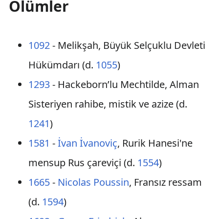
Ölümler
1092
- Melikşah, Büyük Selçuklu Devleti
Hükümdarı (d.
1055
)
1293
- Hackeborn’lu Mechtilde, Alman
Sisteriyen rahibe, mistik ve azize (d.
1241
)
1581
-
İvan İvanoviç
, Rurik Hanesi'ne
mensup Rus çareviçi (d.
1554
)
1665
-
Nicolas Poussin
, Fransız ressam
(d.
1594
)