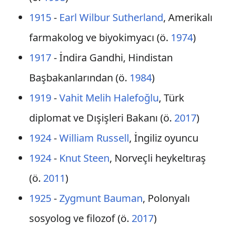
1915
-
Earl Wilbur Sutherland
, Amerikalı
farmakolog ve biyokimyacı (ö.
1974
)
1917
- İndira Gandhi, Hindistan
Başbakanlarından (ö.
1984
)
1919
-
Vahit Melih Halefoğlu
, Türk
diplomat ve Dışişleri Bakanı (ö.
2017
)
1924
-
William Russell
, İngiliz oyuncu
1924
-
Knut Steen
, Norveçli heykeltıraş
(ö.
2011
)
1925
-
Zygmunt Bauman
, Polonyalı
sosyolog ve filozof (ö.
2017
)