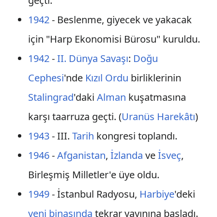
geçti.
1942
- Beslenme, giyecek ve yakacak
için "Harp Ekonomisi Bürosu" kuruldu.
1942
-
II. Dünya Savaşı
:
Doğu
Cephesi
'nde
Kızıl Ordu
birliklerinin
Stalingrad
'daki
Alman
kuşatmasına
karşı taarruza geçti. (
Uranüs Harekâtı
)
1943
- III.
Tarih
kongresi toplandı.
1946
-
Afganistan
,
İzlanda
ve
İsveç
,
Birleşmiş Milletler'e üye oldu.
1949
- İstanbul Radyosu,
Harbiye
'deki
yeni binasında
tekrar yayınına başladı.