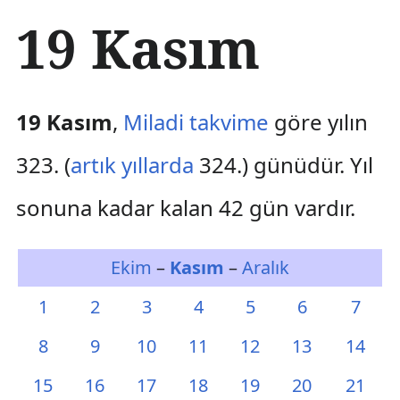
İ
19 Kasım
ç
e
r
i
ğ
19 Kasım
,
Miladi takvime
göre yılın
e
a
323. (
artık yıllarda
324.) günüdür. Yıl
t
l
sonuna kadar kalan 42 gün vardır.
a
Ekim
–
Kasım
–
Aralık
1
2
3
4
5
6
7
8
9
10
11
12
13
14
15
16
17
18
19
20
21