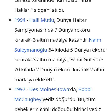
cenaze töreninde "Kahrolsun İnsan
Hakları" sloganı atıldı.
1994
-
Halil Mutlu
, Dünya Halter
Şampiyonası'nda 7 Dünya rekoru
kırarak, 3 altın madalya kazandı.
Naim
Süleymanoğlu
64 kiloda 5 Dünya rekoru
kırarak, 3 altın madalya, Fedai Güler de
70 kiloda 2 Dünya rekoru kırarak 2 altın
madalya elde etti.
1997
-
Des Moines
-
Iowa
'da,
Bobbi
McCaughey
yediz doğurdu. Bu, tüm
bebeklerin canlı doğduğu birinci yediz