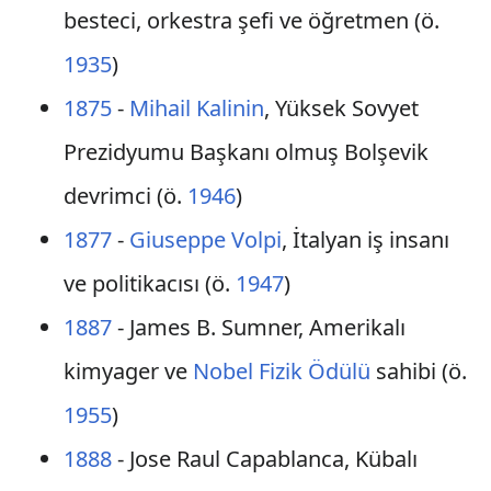
besteci, orkestra şefi ve öğretmen (ö.
1935
)
1875
-
Mihail Kalinin
, Yüksek Sovyet
Prezidyumu Başkanı olmuş Bolşevik
devrimci (ö.
1946
)
1877
-
Giuseppe Volpi
, İtalyan iş insanı
ve politikacısı (ö.
1947
)
1887
- James B. Sumner, Amerikalı
kimyager ve
Nobel Fizik Ödülü
sahibi (ö.
1955
)
1888
- Jose Raul Capablanca, Kübalı