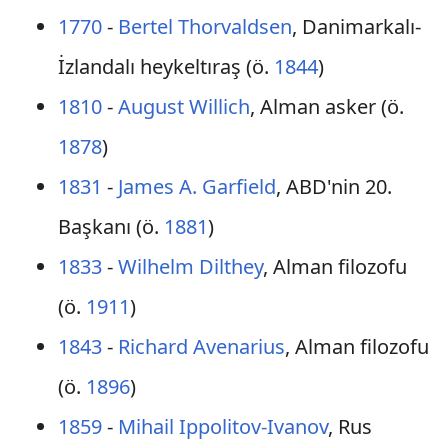
1770
-
Bertel Thorvaldsen
, Danimarkalı-
İzlandalı heykeltıraş (ö.
1844
)
1810
-
August Willich
, Alman asker (ö.
1878
)
1831
-
James A. Garfield
, ABD'nin 20.
Başkanı (ö.
1881
)
1833
-
Wilhelm Dilthey
, Alman filozofu
(ö.
1911
)
1843
-
Richard Avenarius
, Alman filozofu
(ö.
1896
)
1859
-
Mihail Ippolitov-Ivanov
, Rus