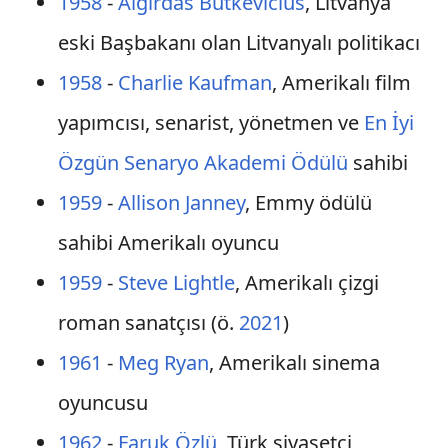
1958
-
Algirdas Butkevičius
, Litvanya
eski Başbakanı olan Litvanyalı politikacı
1958
-
Charlie Kaufman
, Amerikalı film
yapımcısı, senarist, yönetmen ve
En İyi
Özgün Senaryo Akademi Ödülü
sahibi
1959
-
Allison Janney
, Emmy ödülü
sahibi Amerikalı oyuncu
1959
-
Steve Lightle
, Amerikalı çizgi
roman sanatçısı (ö.
2021
)
1961
-
Meg Ryan
, Amerikalı sinema
oyuncusu
1962
-
Faruk Özlü
, Türk siyasetçi