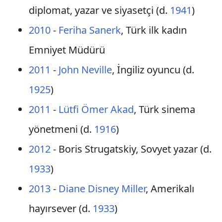
diplomat, yazar ve siyasetçi (d.
1941
)
2010
-
Feriha Sanerk
, Türk ilk kadın
Emniyet Müdürü
2011
-
John Neville
, İngiliz oyuncu (d.
1925
)
2011
-
Lütfi Ömer Akad
, Türk sinema
yönetmeni (d.
1916
)
2012
- Boris Strugatskiy, Sovyet yazar (d.
1933
)
2013
-
Diane Disney Miller
, Amerikalı
hayırsever (d.
1933
)