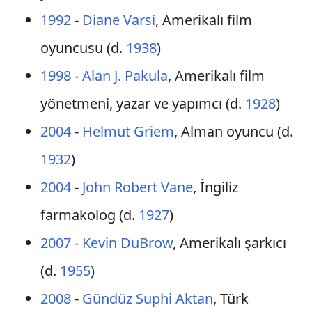
1992
-
Diane Varsi
, Amerikalı film
oyuncusu (d.
1938
)
1998
-
Alan J. Pakula
, Amerikalı film
yönetmeni, yazar ve yapımcı (d.
1928
)
2004
-
Helmut Griem
, Alman oyuncu (d.
1932
)
2004
-
John Robert Vane
, İngiliz
farmakolog (d.
1927
)
2007
-
Kevin DuBrow
, Amerikalı şarkıcı
(d.
1955
)
2008
-
Gündüz Suphi Aktan
, Türk