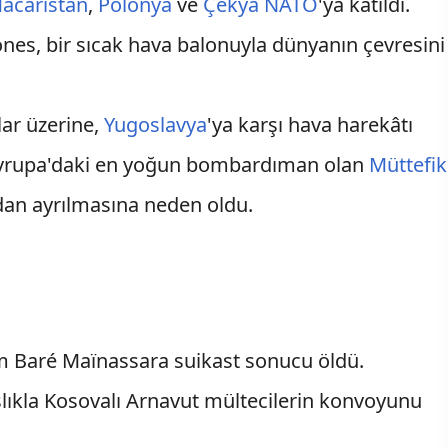
acaristan
,
Polonya
ve
Çekya
NATO
'ya katıldı.
ones, bir sıcak hava balonuyla dünyanın çevresini
lar üzerine,
Yugoslavya
'ya karşı hava harekâtı
Avrupa'daki en yoğun bombardıman olan
Müttefik
'dan ayrılmasına neden oldu.
im Baré Maïnassara suikast sonucu öldü.
şlıkla Kosovalı Arnavut mültecilerin konvoyunu