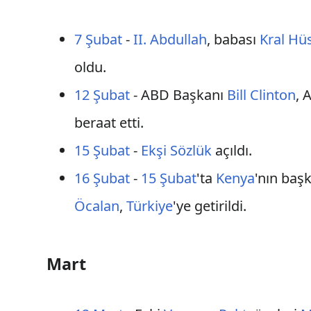
7 Şubat
-
II. Abdullah
, babası
Kral Hü
oldu.
12 Şubat
- ABD Başkanı
Bill Clinton
, 
beraat etti.
15 Şubat
-
Ekşi Sözlük
açıldı.
16 Şubat
-
15 Şubat
'ta
Kenya
'nın baş
Öcalan
,
Türkiye
'ye getirildi.
Mart