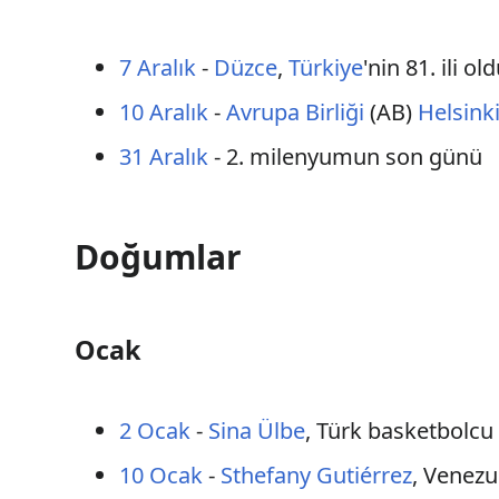
7 Aralık
-
Düzce
,
Türkiye
'nin 81. ili old
10 Aralık
-
Avrupa Birliği
(AB)
Helsink
31 Aralık
- 2. milenyumun son günü
Doğumlar
Ocak
2 Ocak
-
Sina Ülbe
, Türk basketbolcu
10 Ocak
-
Sthefany Gutiérrez
, Venez