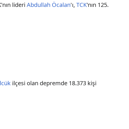
nın lideri
Abdullah Öcalan
'ı,
TCK
'nın 125.
lcük
ilçesi olan depremde 18.373 kişi