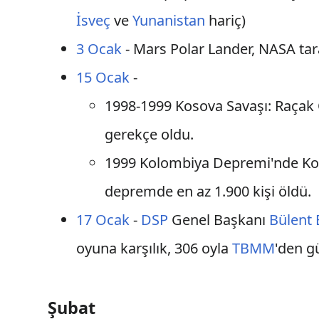
İsveç
ve
Yunanistan
hariç)
3 Ocak
- Mars Polar Lander, NASA taraf
15 Ocak
-
1998-1999 Kosova Savaşı: Raçak 
gerekçe oldu.
1999 Kolombiya Depremi'nde Kol
depremde en az 1.900 kişi öldü.
17 Ocak
-
DSP
Genel Başkanı
Bülent 
oyuna karşılık, 306 oyla
TBMM
'den g
Şubat