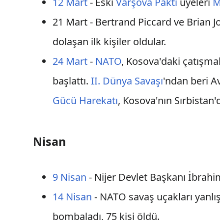
12 Mart
- Eski
Varşova Paktı
üyeleri
M
21 Mart - Bertrand Piccard ve Brian J
dolaşan ilk kişiler oldular.
24 Mart
-
NATO
, Kosova'daki çatışma
başlattı.
II. Dünya Savaşı
'ndan beri 
Gücü Harekatı
, Kosova'nın Sırbistan
Nisan
9 Nisan
- Nijer Devlet Başkanı İbrah
14 Nisan
- NATO savaş uçakları yanlı
bombaladı, 75 kişi öldü.