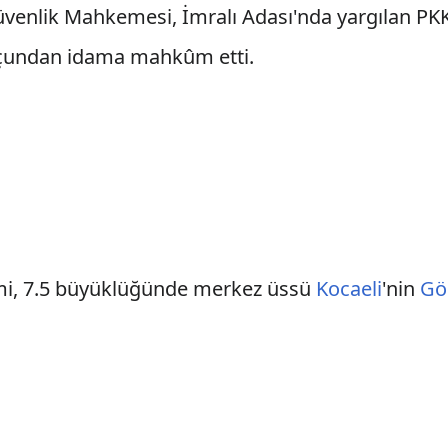
venlik Mahkemesi, İmralı Adası'nda yargılan PKK'
uçundan idama mahkûm etti.
i, 7.5 büyüklüğünde merkez üssü
Kocaeli
'nin
Gö