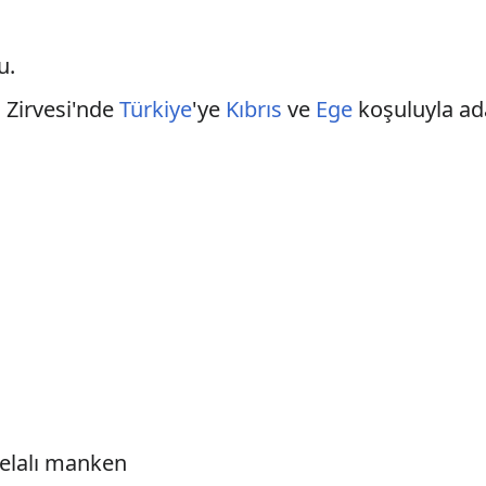
u.
i
Zirvesi'nde
Türkiye
'ye
Kıbrıs
ve
Ege
koşuluyla ada
uelalı manken