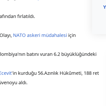
Y
ından fırlatıldı.
Olayı,
NATO askeri müdahalesi
için
ombiya'nın batını vuran 6.2 büyüklüğündeki
Ecevit
'in kurduğu 56.Azınlık Hükûmeti, 188 ret
üvenoyu aldı.