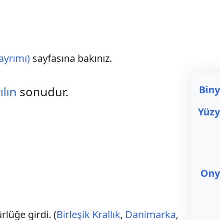
ayrımı)
sayfasına bakınız.
Biny
ılın
sonudur.
Yüzy
Onyı
rlüğe girdi. (
Birleşik Krallık
,
Danimarka
,