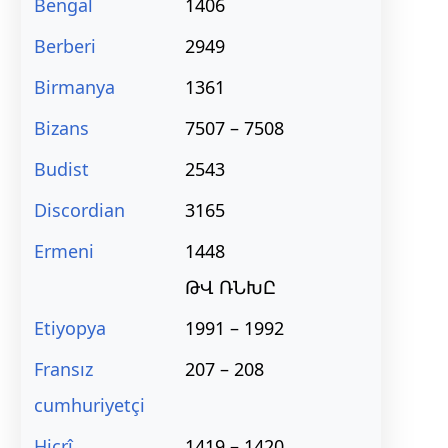
Bengal
1406
Berberi
2949
Birmanya
1361
Bizans
7507 – 7508
Budist
2543
Discordian
3165
Ermeni
1448
ԹՎ ՌՆԽԸ
Etiyopya
1991 – 1992
Fransız
207 – 208
cumhuriyetçi
Hicrî
1419 – 1420