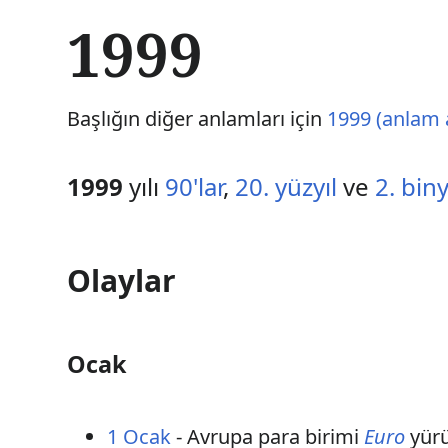
İ
1999
ç
e
r
i
Başlığın diğer anlamları için
1999 (anlam 
ğ
e
a
1999
yılı
90'lar
,
20. yüzyıl
ve
2. biny
t
l
a
Olaylar
Ocak
1 Ocak
- Avrupa para birimi
Euro
yürü