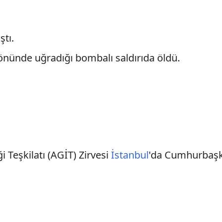
ştı.
 önünde uğradığı bombalı saldırıda öldü.
i Teşkilatı (AGİT) Zirvesi
İstanbul
'da Cumhurbaş