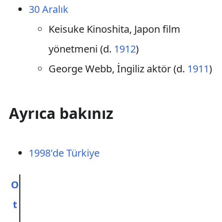
30 Aralık
Keisuke Kinoshita, Japon film
yönetmeni (d.
1912
)
George Webb, İngiliz aktör (d.
1911
)
Ayrıca bakınız
1998'de Türkiye
O
t