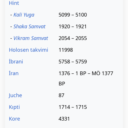
Hint
-
Kali Yuga
5099 – 5100
-
Shaka Samvat
1920 – 1921
-
Vikram Samvat
2054 – 2055
Holosen takvimi
11998
İbrani
5758 – 5759
İran
1376 – 1 BP – MÖ 1377
BP
Juche
87
Kıpti
1714 – 1715
Kore
4331