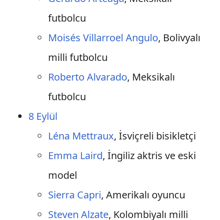
futbolcu
Moisés Villarroel Angulo
, Bolivyalı
milli futbolcu
Roberto Alvarado
, Meksikalı
futbolcu
8 Eylül
Léna Mettraux
, İsviçreli bisikletçi
Emma Laird
, İngiliz aktris ve eski
model
Sierra Capri
, Amerikalı oyuncu
Steven Alzate
, Kolombiyalı milli