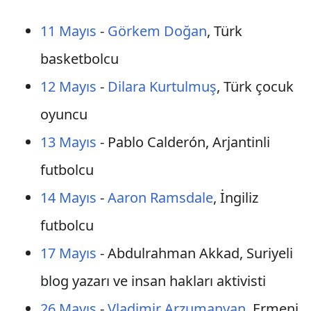
11 Mayıs
-
Görkem Doğan
, Türk
basketbolcu
12 Mayıs
-
Dilara Kurtulmuş
, Türk çocuk
oyuncu
13 Mayıs
- Pablo Calderón, Arjantinli
futbolcu
14 Mayıs
-
Aaron Ramsdale
, İngiliz
futbolcu
17 Mayıs
- Abdulrahman Akkad, Suriyeli
blog yazarı ve insan hakları aktivisti
26 Mayıs
-
Vladimir Arzumanyan
, Ermeni