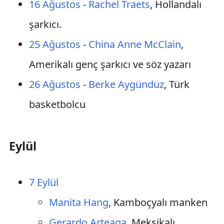
16 Ağustos
-
Rachel Traets
, Hollandalı
şarkıcı.
25 Ağustos
-
China Anne McClain
,
Amerikalı genç şarkıcı ve söz yazarı
26 Ağustos
-
Berke Aygündüz
, Türk
basketbolcu
Eylül
7 Eylül
Manita Hang
, Kamboçyalı manken
Gerardo Arteaga
, Meksikalı