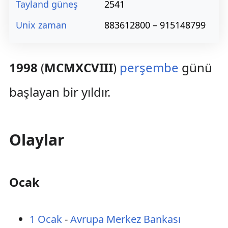
Tayland güneş
2541
Unix zaman
883612800 – 915148799
1998
(
MCMXCVIII
)
perşembe
günü
başlayan bir yıldır.
Olaylar
Ocak
1 Ocak
-
Avrupa Merkez Bankası