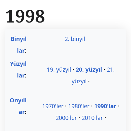
İ
1998
ç
e
r
i
ğ
Binyıl
2. binyıl
e
a
lar
:
t
l
Yüzyıl
a
19. yüzyıl
20. yüzyıl
21.
lar
:
yüzyıl
Onyıll
1970'ler
1980'ler
1990'lar
ar
:
2000'ler
2010'lar