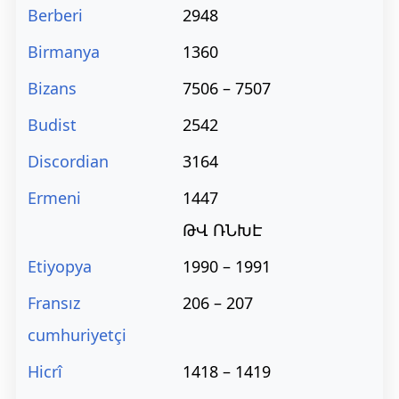
Berberi
2948
Birmanya
1360
Bizans
7506 – 7507
Budist
2542
Discordian
3164
Ermeni
1447
ԹՎ ՌՆԽԷ
Etiyopya
1990 – 1991
Fransız
206 – 207
cumhuriyetçi
Hicrî
1418 – 1419