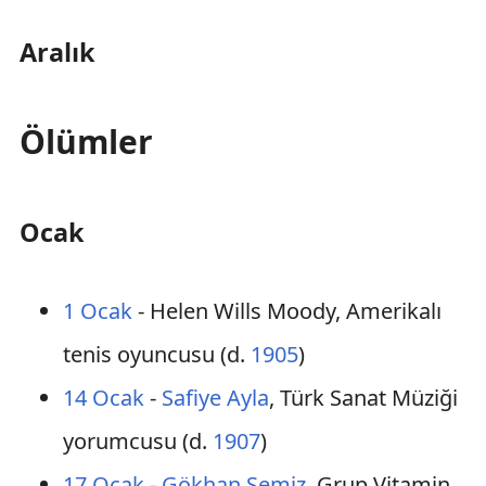
Aralık
Ölümler
Ocak
1 Ocak
- Helen Wills Moody, Amerikalı
tenis oyuncusu (d.
1905
)
14 Ocak
-
Safiye Ayla
, Türk Sanat Müziği
yorumcusu (d.
1907
)
17 Ocak
-
Gökhan Semiz
, Grup Vitamin