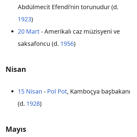
Abdülmecit Efendi’nin torunudur (d.
1923
)
20 Mart
- Amerikalı caz müzisyeni ve
saksafoncu (d.
1956
)
Nisan
15 Nisan
-
Pol Pot
, Kamboçya başbakanı
(d.
1928
)
Mayıs