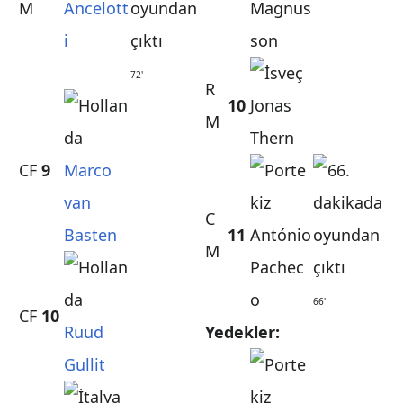
M
Ancelott
Magnus
i
son
72'
R
10
Jonas
M
Thern
CF
9
Marco
van
C
Basten
11
António
M
Pachec
o
66'
CF
10
Ruud
Yedekler:
Gullit