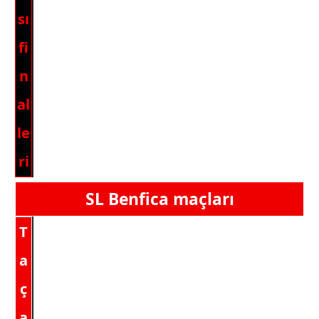
sı
fi
n
al
le
ri
SL Benfica
maçları
T
a
ç
a