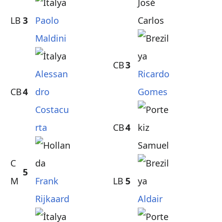
José
LB
3
Paolo
Carlos
Maldini
CB
3
Alessan
Ricardo
CB
4
dro
Gomes
Costacu
rta
CB
4
Samuel
C
5
M
Frank
LB
5
Rijkaard
Aldair