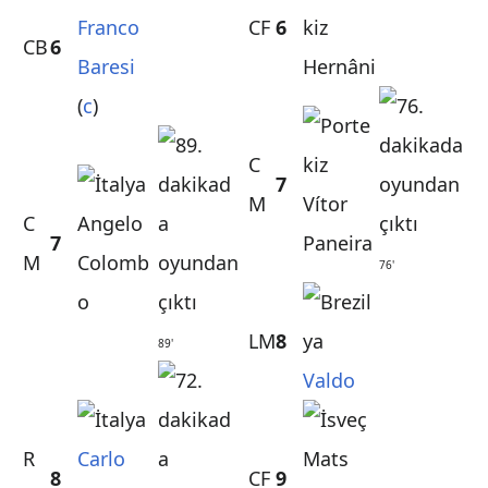
Franco
CF
6
CB
6
Baresi
Hernâni
(
c
)
C
7
M
Vítor
C
Angelo
7
Paneira
M
Colomb
76'
o
LM
8
89'
Valdo
R
Carlo
Mats
8
CF
9