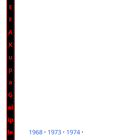
E
F
A
K
u
p
a
G
al
ip
le
1968
1973
1974