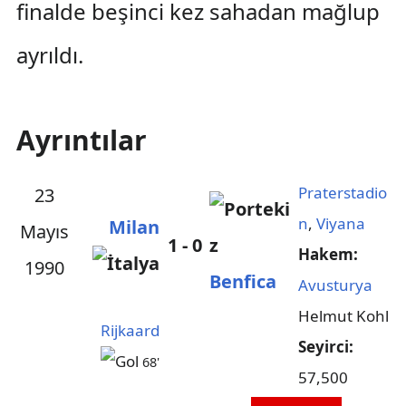
finalde beşinci kez sahadan mağlup
ayrıldı.
Ayrıntılar
Praterstadio
23
n
,
Viyana
Milan
Mayıs
1 - 0
Hakem:
1990
Benfica
Avusturya
Helmut Kohl
Rijkaard
Seyirci:
68'
57,500