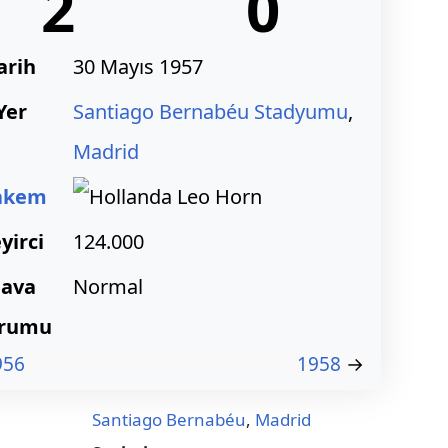
2
0
arih
30 Mayıs 1957
Yer
Santiago Bernabéu Stadyumu
,
Madrid
akem
Leo Horn
yirci
124.000
ava
Normal
rumu
956
1958
→
Santiago Bernabéu
,
Madrid