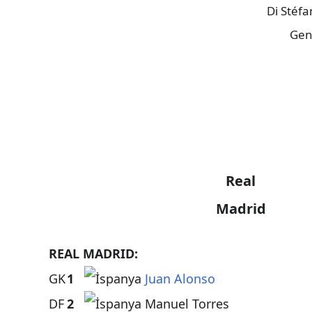
Di Stéf
Gen
Real
Madrid
REAL MADRID:
GK
1
Juan Alonso
DF
2
Manuel Torres