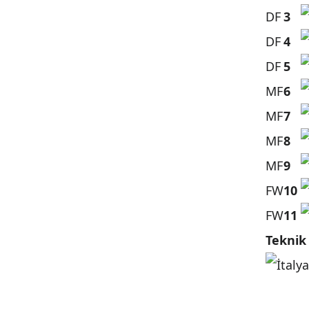
DF
3
DF
4
DF
5
MF
6
MF
7
MF
8
MF
9
FW
10
FW
11
Teknik 