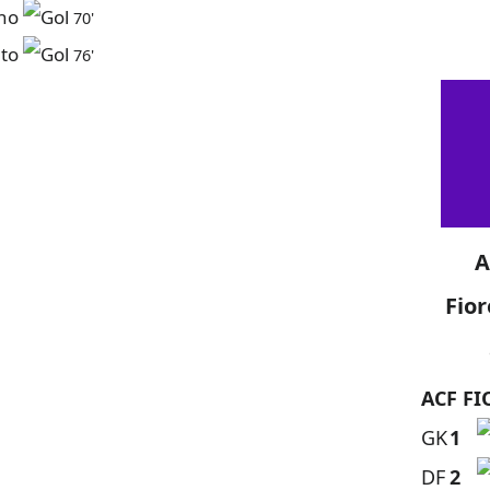
ano
70'
to
76'
A
Fior
ACF FI
GK
1
DF
2