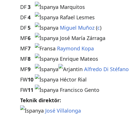
DF
3
Marquitos
DF
4
Rafael Lesmes
DF
5
Miguel Muñoz
(
c
)
MF
6
José María Zárraga
MF
7
Raymond Kopa
MF
8
Enrique Mateos
MF
9
Alfredo Di Stéfano
FW
10
Héctor Rial
FW
11
Francisco Gento
Teknik direktör:
José Villalonga