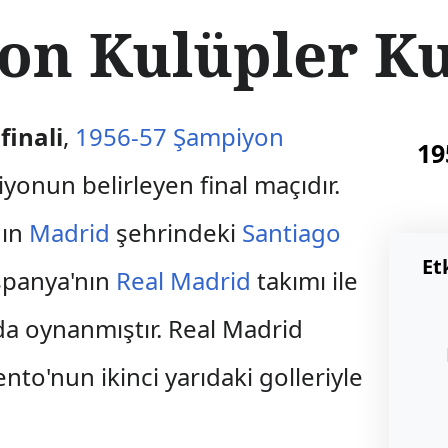
n Kulüpler Kup
finali
,
1956-57 Şampiyon
19
nun belirleyen final maçıdır.
nın
Madrid
şehrindeki
Santiago
Et
İspanya'nın
Real Madrid
takımı ile
da oynanmıştır. Real Madrid
nto'nun ikinci yarıdaki golleriyle