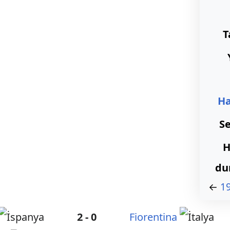
T
H
Se
H
du
←
1
2 - 0
Fiorentina