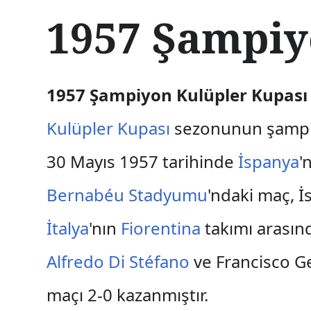
İ
1957 Şampiyo
ç
e
r
i
ğ
1957 Şampiyon Kulüpler Kupası 
e
a
Kulüpler Kupası
sezonunun şampiyo
t
l
30 Mayıs 1957 tarihinde
İspanya
'
a
Bernabéu Stadyumu
'ndaki maç, 
İtalya
'nın
Fiorentina
takımı arasın
Alfredo Di Stéfano
ve Francisco Ge
maçı 2-0 kazanmıştır.