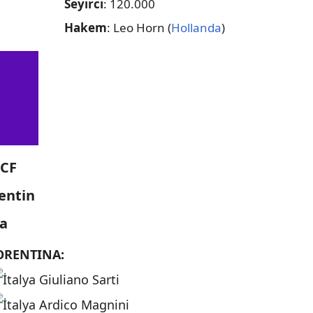
Seyirci
: 120.000
Hakem
: Leo Horn (
Hollanda
)
CF
entin
a
ORENTINA:
Giuliano Sarti
Ardico Magnini