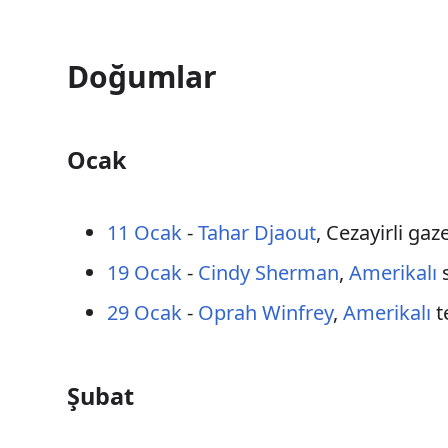
Doğumlar
Ocak
11 Ocak
-
Tahar Djaout
, Cezayirli gaz
19 Ocak
-
Cindy Sherman
,
Amerikalı
s
29 Ocak
-
Oprah Winfrey
,
Amerikalı
t
Şubat