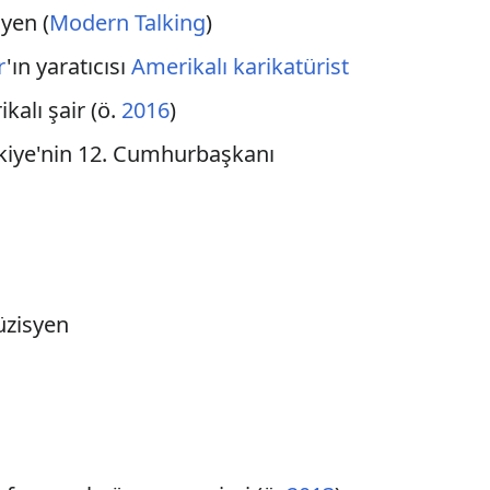
yen (
Modern Talking
)
r
'ın yaratıcısı
Amerikalı
karikatürist
ikalı şair (ö.
2016
)
rkiye'nin 12. Cumhurbaşkanı
üzisyen