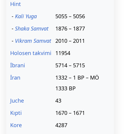
Hint
-
Kali Yuga
5055 – 5056
-
Shaka Samvat
1876 – 1877
-
Vikram Samvat
2010 – 2011
Holosen takvimi
11954
İbrani
5714 – 5715
İran
1332 – 1 BP – MÖ
1333 BP
Juche
43
Kıpti
1670 – 1671
Kore
4287