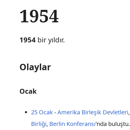
İ
1954
ç
e
r
i
ğ
1954
bir yıldır.
e
a
t
l
Olaylar
a
Ocak
25 Ocak
-
Amerika Birleşik Devletleri
Birliği
,
Berlin Konferansı
'nda buluştu