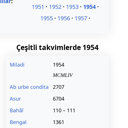
ıllar
:
1951
1952
1953
1954
1955
1956
1957
Çeşitli takvimlerde
1954
Miladi
1954
MCMLIV
Ab urbe condita
2707
Asur
6704
Bahâî
110 – 111
Bengal
1361