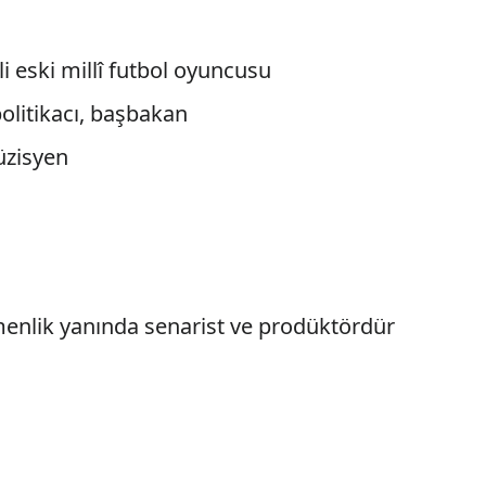
nli eski millî futbol oyuncusu
olitikacı, başbakan
üzisyen
menlik yanında senarist ve prodüktördür