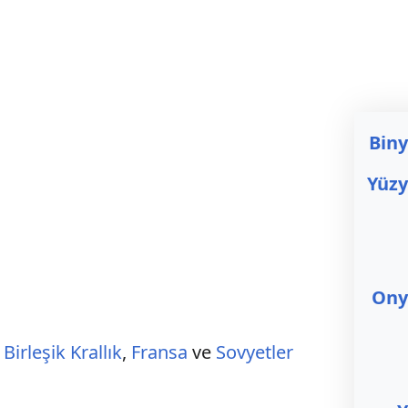
Biny
Yüzy
Onyı
,
Birleşik Krallık
,
Fransa
ve
Sovyetler
.