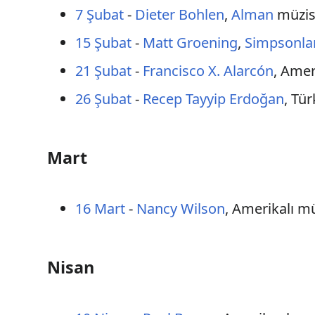
7 Şubat
-
Dieter Bohlen
,
Alman
müzis
15 Şubat
-
Matt Groening
,
Simpsonla
21 Şubat
-
Francisco X. Alarcón
, Amer
26 Şubat
-
Recep Tayyip Erdoğan
, Tü
Mart
16 Mart
-
Nancy Wilson
, Amerikalı m
Nisan