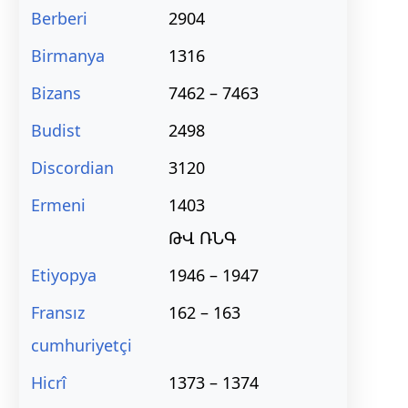
Berberi
2904
Birmanya
1316
Bizans
7462 – 7463
Budist
2498
Discordian
3120
Ermeni
1403
ԹՎ ՌՆԳ
Etiyopya
1946 – 1947
Fransız
162 – 163
cumhuriyetçi
Hicrî
1373 – 1374