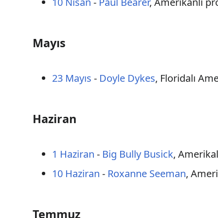
10 Nisan
-
Paul Bearer
, Amerikanlı pr
Mayıs
23 Mayıs
-
Doyle Dykes
, Floridalı Ame
Haziran
1 Haziran
-
Big Bully Busick
, Amerikal
10 Haziran
-
Roxanne Seeman
, Ameri
Temmuz