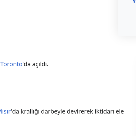
Y
i
Toronto
'da açıldı.
ısır
'da krallığı darbeyle devirerek iktidarı ele