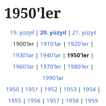
İ
1950'ler
ç
e
r
i
ğ
19. yüzyıl
|
20. yüzyıl
|
21. yüzyıl
e
a
1900'ler |
1910'lar
|
1920'ler
|
t
l
1930'lar
|
1940'lar
|
1950'ler
|
a
1960'lar
|
1970'ler
|
1980'ler
|
1990'lar
1950
|
1951
|
1952
|
1953
|
1954
|
1955
|
1956
|
1957
|
1958
|
1959