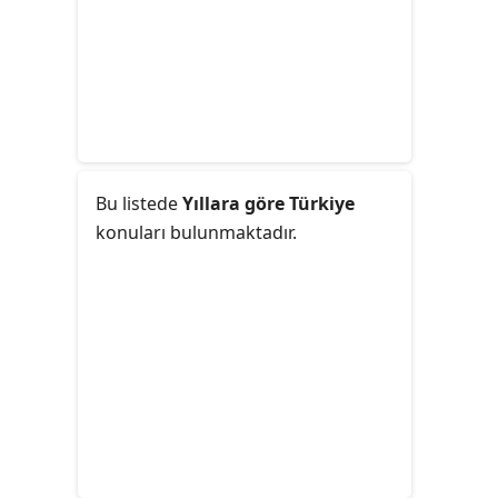
boşanıp en iyi arkadaşının dul eşi
olan Liz Taylor'la evlenmesi o
yıllarda bir skandal olarak
görülmüştü.
Bu listede
Yıllara göre Türkiye
konuları bulunmaktadır.