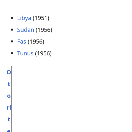
Libya
(1951)
Sudan
(1956)
Fas
(1956)
Tunus
(1956)
O
t
o
ri
t
e