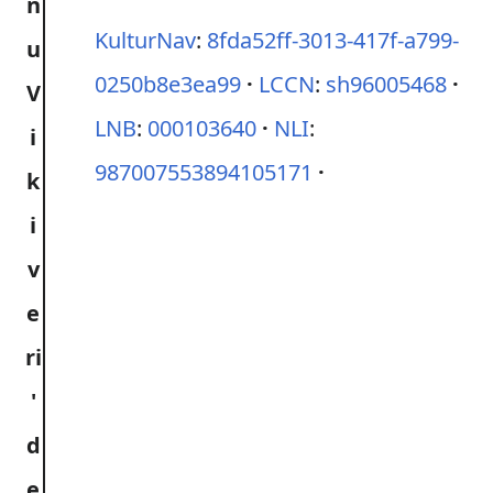
KulturNav
:
8fda52ff-3013-417f-a799-
0250b8e3ea99
LCCN
:
sh96005468
LNB
:
000103640
NLI
:
987007553894105171