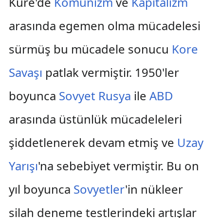
Küre'de
Komünizm
ve
Kapitalizm
arasında egemen olma mücadelesi
sürmüş bu mücadele sonucu
Kore
Savaşı
patlak vermiştir. 1950'ler
boyunca
Sovyet Rusya
ile
ABD
arasında üstünlük mücadeleleri
şiddetlenerek devam etmiş ve
Uzay
Yarışı
'na sebebiyet vermiştir. Bu on
yıl boyunca
Sovyetler
'in nükleer
silah deneme testlerindeki artışlar