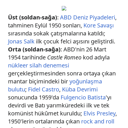
Üst (soldan-sağa)
:
ABD Deniz Piyadeleri
,
tahminen Eylül 1950 sonları,
Kore Savaşı
sırasında sokak çatışmalarına katıldı;
Jonas Salk
ilk çocuk felci aşısını geliştirdi.
Orta (soldan-sağa)
: ABD'nin 26 Mart
1954 tarihinde
Castle Romeo
kod adıyla
nükleer silah denemesi
gerçekleştirmesinden sonra ortaya çıkan
mantar biçimindeki bir
yoğunlaşma
bulutu
;
Fidel Castro
,
Küba Devrimi
sonucunda 1959'da
Fulgencio Batista
'yı
devirdi ve Batı yarımküredeki ilk ve tek
komünist hükûmet kuruldu;
Elvis Presley
,
1950'lerin ortalarında çıkan
rock and roll