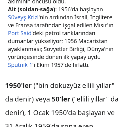
akımının öncüsü oldu.
Alt (soldan-sağa)
: 1956'da başlayan
Süveyş Krizi
'nin ardından İsrail, İngiltere
ve Fransa tarafından işgal edilen Mısır'ın
Port Said
'deki petrol tanklarından
dumanlar yükseliyor; 1956 Macaristan
ayaklanması; Sovyetler Birliği, Dünya'nın
yörüngesinde dönen ilk yapay uydu
Sputnik 1
'i Ekim 1957'de fırlattı.
1950'ler
("bin dokuzyüz ellili yıllar"
da denir) veya
50'ler
("ellili yıllar" da
denir), 1 Ocak 1950'da başlayan ve
31 Aralık 1959'da sona eren,