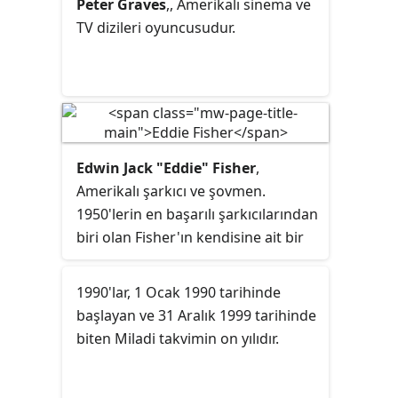
Peter Graves
,, Amerikalı sinema ve
TV dizileri oyuncusudur.
Edwin Jack "Eddie" Fisher
,
Amerikalı şarkıcı ve şovmen.
1950'lerin en başarılı şarkıcılarından
biri olan Fisher'ın kendisine ait bir
TV programı vardı ve plaklarının
satışları milyonları geçmişti.
1990'lar, 1 Ocak 1990 tarihinde
Dönemin ünlü sanatçıları Debbie
başlayan ve 31 Aralık 1999 tarihinde
Reynolds, Elizabeth Taylor ve
biten Miladi takvimin on yılıdır.
Connie Stevens'la evlilikler yapmıştı.
İlk eşi olan Debbie Reynolds'dan