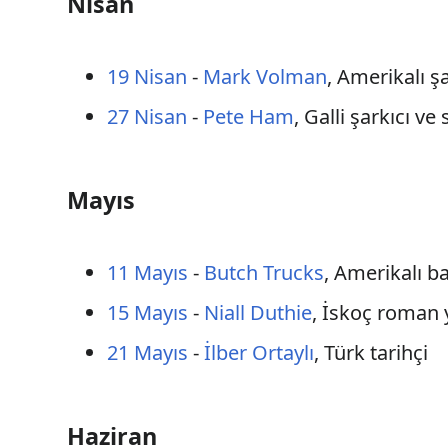
Nisan
19 Nisan
-
Mark Volman
, Amerikalı şa
27 Nisan
-
Pete Ham
, Galli şarkıcı ve
Mayıs
11 Mayıs
-
Butch Trucks
, Amerikalı b
15 Mayıs
-
Niall Duthie
, İskoç roman 
21 Mayıs
-
İlber Ortaylı
, Türk tarihçi
Haziran