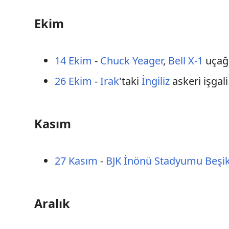
Ekim
14 Ekim
-
Chuck Yeager
,
Bell X-1
uçağı
26 Ekim
-
Irak
'taki
İngiliz
askeri işgali
Kasım
27 Kasım
-
BJK İnönü Stadyumu
Beşi
Aralık