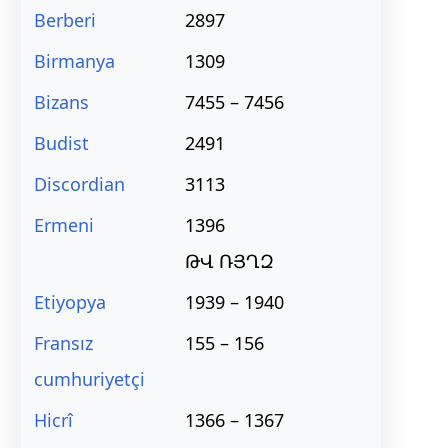
Berberi
2897
Birmanya
1309
Bizans
7455 – 7456
Budist
2491
Discordian
3113
Ermeni
1396
ԹՎ ՌՅՂԶ
Etiyopya
1939 – 1940
Fransız
155 – 156
cumhuriyetçi
Hicrî
1366 – 1367