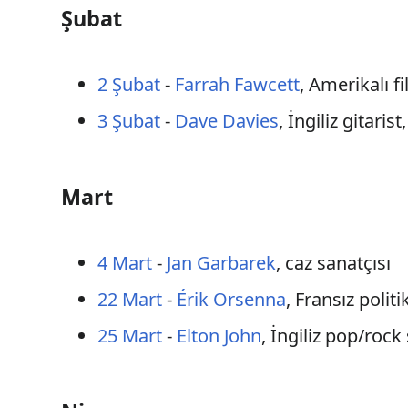
Şubat
2 Şubat
-
Farrah Fawcett
, Amerikalı fi
3 Şubat
-
Dave Davies
, İngiliz gitaris
Mart
4 Mart
-
Jan Garbarek
, caz sanatçısı
22 Mart
-
Érik Orsenna
, Fransız polit
25 Mart
-
Elton John
, İngiliz pop/rock 