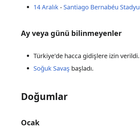
14 Aralık
-
Santiago Bernabéu Stady
Ay veya günü bilinmeyenler
Türkiye'de hacca gidişlere izin verild
Soğuk Savaş
başladı.
Doğumlar
Ocak