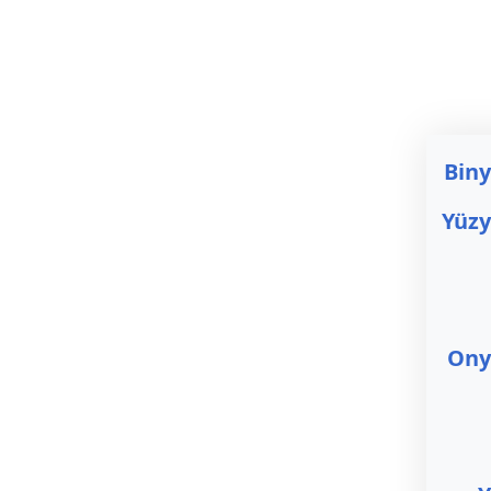
Biny
Yüzy
Onyı