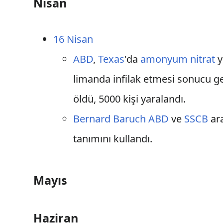
Nisan
16 Nisan
ABD
,
Texas
'da
amonyum nitrat
y
limanda infilak etmesi sonucu 
öldü, 5000 kişi yaralandı.
Bernard Baruch
ABD
ve
SSCB
ara
tanımını kullandı.
Mayıs
Haziran