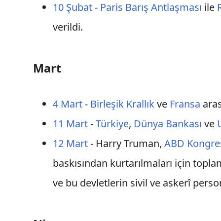
10 Şubat
-
Paris Barış Antlaşması
ile
verildi.
Mart
4 Mart
-
Birleşik Krallık
ve
Fransa
ara
11 Mart
-
Türkiye
,
Dünya Bankası
ve
12 Mart
- Harry Truman,
ABD Kongre
baskısından kurtarılmaları için topl
ve bu devletlerin sivil ve askerî pers