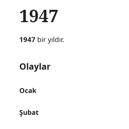
İ
1947
ç
e
r
i
ğ
1947
bir yıldır.
e
a
t
l
Olaylar
a
Ocak
Şubat