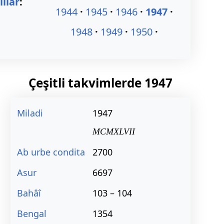
ıllar
:
1944
1945
1946
1947
1948
1949
1950
Çeşitli takvimlerde
1947
Miladi
1947
MCMXLVII
Ab urbe condita
2700
Asur
6697
Bahâî
103 – 104
Bengal
1354