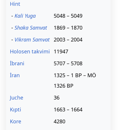
Hint
-
Kali Yuga
5048 – 5049
-
Shaka Samvat
1869 – 1870
-
Vikram Samvat
2003 – 2004
Holosen takvimi
11947
İbrani
5707 – 5708
İran
1325 – 1 BP – MÖ
1326 BP
Juche
36
Kıpti
1663 – 1664
Kore
4280