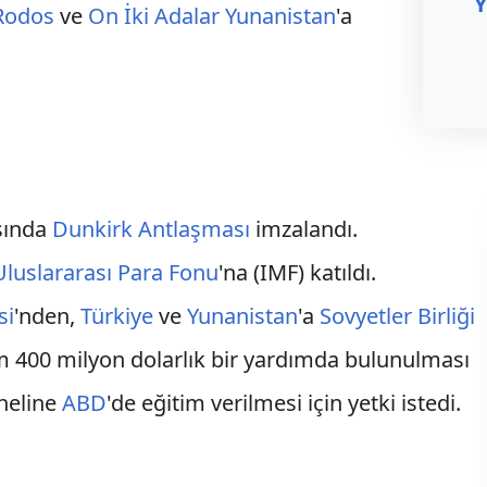
Y
Rodos
ve
On İki Adalar
Yunanistan
'a
sında
Dunkirk Antlaşması
imzalandı.
Uluslararası Para Fonu
'na (IMF) katıldı.
si
'nden,
Türkiye
ve
Yunanistan
'a
Sovyetler Birliği
am 400 milyon dolarlık bir yardımda bulunulması
oneline
ABD
'de eğitim verilmesi için yetki istedi.