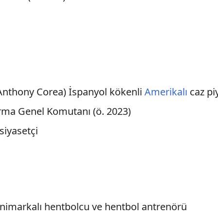
Anthony Corea) İspanyol kökenli
Amerikalı
caz pi
arma Genel Komutanı (ö. 2023)
 siyasetçi
animarkalı hentbolcu ve hentbol antrenörü