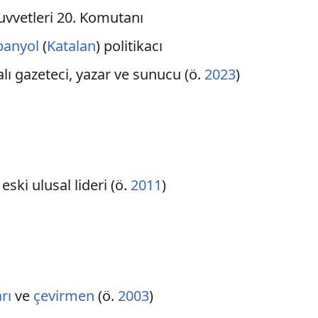
uvvetleri 20. Komutanı
panyol
(
Katalan
) politikacı
lı gazeteci, yazar ve sunucu (ö.
2023
)
 eski ulusal lideri (ö.
2011
)
rı
ve
çevirmen
(ö.
2003
)