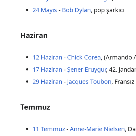
24 Mayıs
-
Bob Dylan
, pop şarkıcı
Haziran
12 Haziran
-
Chick Corea
, (Armando 
17 Haziran
-
Şener Eruygur
, 42. Jand
29 Haziran
-
Jacques Toubon
, Fransız
Temmuz
11 Temmuz
-
Anne-Marie Nielsen
, D