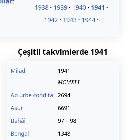
ıllar
:
1938
1939
1940
1941
1942
1943
1944
Çeşitli takvimlerde
1941
ç
Miladi
1941
MCMXLI
Ab urbe condita
2694
Asur
6691
Bahâî
97 – 98
Bengal
1348