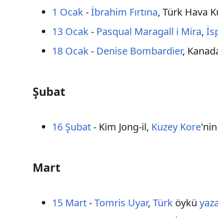
1 Ocak
-
İbrahim Fırtına
, Türk Hava K
13 Ocak
-
Pasqual Maragall i Mira
,
İs
18 Ocak
-
Denise Bombardier
, Kanada
Şubat
16 Şubat
- Kim Jong-il,
Kuzey Kore
'nin
Mart
15 Mart
-
Tomris Uyar
,
Türk
öykü
yaza