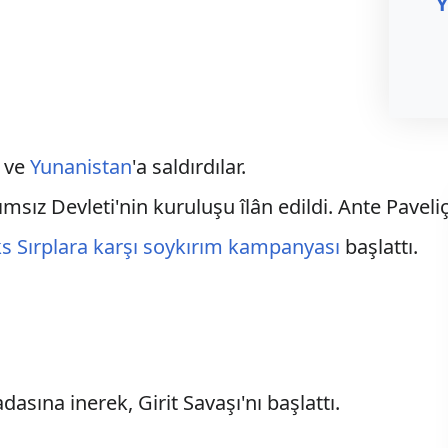
Y
ve
Yunanistan
'a saldırdılar.
ımsız Devleti'nin kuruluşu îlân edildi. Ante Paveli
s Sırplara karşı soykırım kampanyası
başlattı.
dasına inerek, Girit Savaşı'nı başlattı.