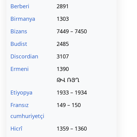
Berberi
2891
Birmanya
1303
Bizans
7449 – 7450
Budist
2485
Discordian
3107
Ermeni
1390
ԹՎ ՌՅՂ
Etiyopya
1933 – 1934
Fransız
149 – 150
cumhuriyetçi
Hicrî
1359 – 1360