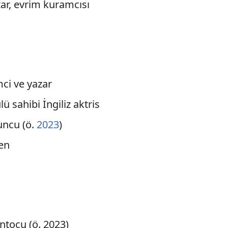
ar, evrim kuramcısı
imci ve yazar
ü sahibi İngiliz aktris
uncu (ö.
2023
)
en
antocu (ö. 2023)