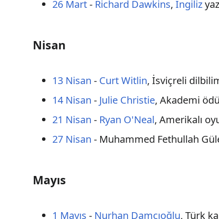
26 Mart
-
Richard Dawkins
,
İngiliz
yaz
Nisan
13 Nisan
-
Curt Witlin
, İsviçreli dilbil
14 Nisan
-
Julie Christie
, Akademi ödül
21 Nisan
-
Ryan O'Neal
, Amerikalı oy
27 Nisan
- Muhammed Fethullah Gül
Mayıs
1 Mayıs
-
Nurhan Damcıoğlu
, Türk k