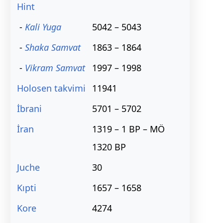
Hint
-
Kali Yuga
5042 – 5043
-
Shaka Samvat
1863 – 1864
-
Vikram Samvat
1997 – 1998
Holosen takvimi
11941
İbrani
5701 – 5702
İran
1319 – 1 BP – MÖ
1320 BP
Juche
30
Kıpti
1657 – 1658
Kore
4274