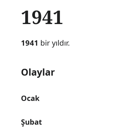
İ
1941
ç
e
r
i
ğ
1941
bir yıldır.
e
a
t
l
Olaylar
a
Ocak
Şubat