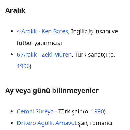
Aralık
4 Aralık
-
Ken Bates
, İngiliz iş insanı ve
futbol yatırımcısı
6 Aralık
-
Zeki Müren
, Türk sanatçı (ö.
1996
)
Ay veya günü bilinmeyenler
Cemal Süreya
- Türk şair (ö.
1990
)
Dritëro Agolli
,
Arnavut
şair, romancı.