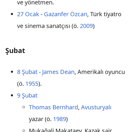
ve yönetmen.
27 Ocak
-
Gazanfer Özcan
, Türk tiyatro
ve sinema sanatçısı (ö.
2009
)
Şubat
8 Şubat
-
James Dean
, Amerikalı oyuncu
(ö.
1955
).
9 Şubat
Thomas Bernhard
,
Avusturyalı
yazar (ö.
1989
)
Mukağali Makataev, Kazak şair,