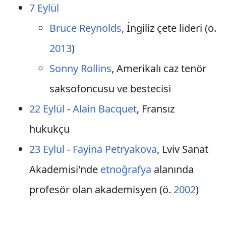
7 Eylül
Bruce Reynolds
, İngiliz çete lideri (ö.
2013
)
Sonny Rollins
, Amerikalı caz tenör
saksofoncusu ve bestecisi
22 Eylül
-
Alain Bacquet
, Fransız
hukukçu
23 Eylül
-
Fayina Petryakova
, Lviv Sanat
Akademisi'nde
etnoğrafya
alanında
profesör olan akademisyen (ö.
2002
)