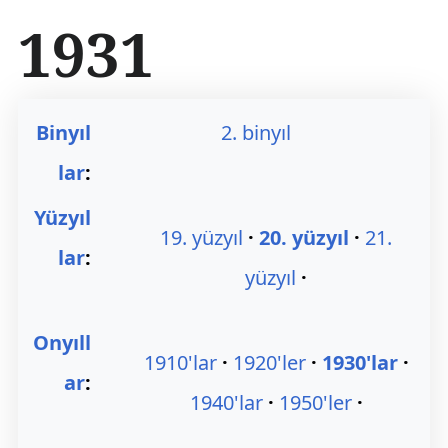
İ
1931
ç
e
r
i
ğ
Binyıl
2. binyıl
e
a
lar
:
t
l
Yüzyıl
a
19. yüzyıl
20. yüzyıl
21.
lar
:
yüzyıl
Onyıll
1910'lar
1920'ler
1930'lar
ar
:
1940'lar
1950'ler