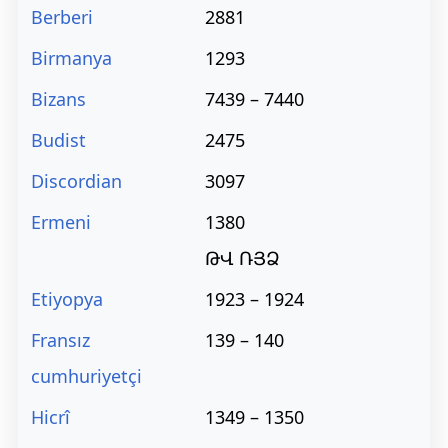
Berberi
2881
Birmanya
1293
Bizans
7439 – 7440
Budist
2475
Discordian
3097
Ermeni
1380
ԹՎ ՌՅՁ
Etiyopya
1923 – 1924
Fransız
139 – 140
cumhuriyetçi
Hicrî
1349 – 1350