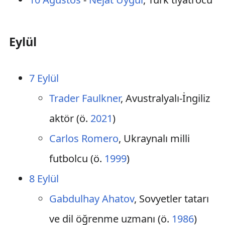
Eylül
7 Eylül
Trader Faulkner
, Avustralyalı-İngiliz
aktör (ö.
2021
)
Carlos Romero
, Ukraynalı milli
futbolcu (ö.
1999
)
8 Eylül
Gabdulhay Ahatov
, Sovyetler tatarı
ve dil öğrenme uzmanı (ö.
1986
)