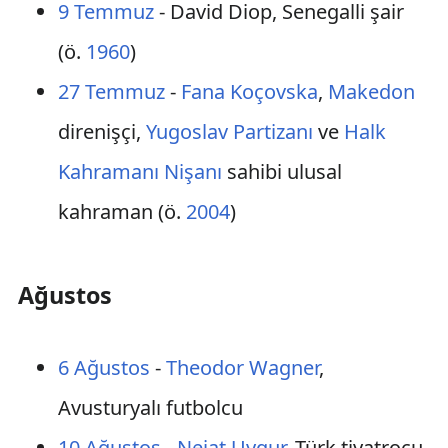
9 Temmuz
- David Diop, Senegalli şair
(ö.
1960
)
27 Temmuz
-
Fana Koçovska
,
Makedon
direnişçi,
Yugoslav Partizanı
ve
Halk
Kahramanı Nişanı
sahibi ulusal
kahraman (ö.
2004
)
Ağustos
6 Ağustos
-
Theodor Wagner
,
Avusturyalı futbolcu
10 Ağustos
-
Nejat Uygur
, Türk tiyatrocu