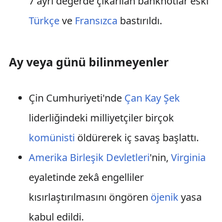
7 ayrı değerde çıkarılan banknotlar eski
Türkçe
ve
Fransızca
bastırıldı.
Ay veya günü bilinmeyenler
Çin Cumhuriyeti'nde
Çan Kay Şek
liderliğindeki milliyetçiler birçok
komünisti
öldürerek iç savaş başlattı.
Amerika Birleşik Devletleri
'nin,
Virginia
eyaletinde zekâ engelliler
kısırlaştırılmasını öngören
öjenik
yasa
kabul edildi.