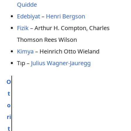
Quidde
Edebiyat
–
Henri Bergson
Fizik
– Arthur H. Compton, Charles
Thomson Rees Wilson
Kimya
– Heinrich Otto Wieland
Tıp –
Julius Wagner-Jauregg
O
t
o
ri
t