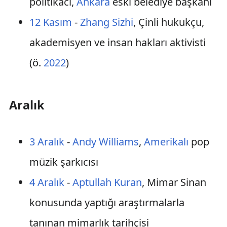
politikacı,
Ankara
eski belediye başkanı
12 Kasım
-
Zhang Sizhi
, Çinli hukukçu,
akademisyen ve insan hakları aktivisti
(ö.
2022
)
Aralık
3 Aralık
-
Andy Williams
,
Amerikalı
pop
müzik şarkıcısı
4 Aralık
-
Aptullah Kuran
, Mimar Sinan
konusunda yaptığı araştırmalarla
tanınan mimarlık tarihçisi