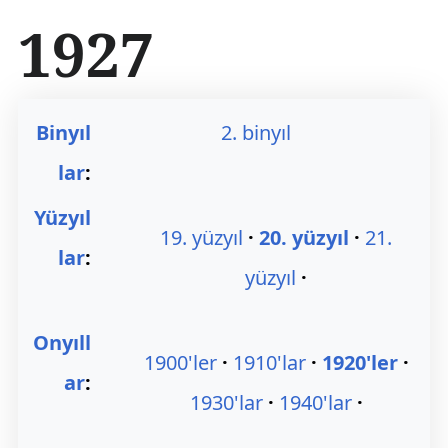
İ
1927
ç
e
r
i
ğ
Binyıl
2. binyıl
e
a
lar
:
t
l
Yüzyıl
a
19. yüzyıl
20. yüzyıl
21.
lar
:
yüzyıl
Onyıll
1900'ler
1910'lar
1920'ler
ar
:
1930'lar
1940'lar