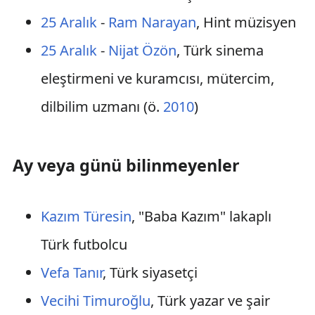
25 Aralık
-
Ram Narayan
, Hint müzisyen
25 Aralık
-
Nijat Özön
, Türk sinema
eleştirmeni ve kuramcısı, mütercim,
dilbilim uzmanı (ö.
2010
)
Ay veya günü bilinmeyenler
Kazım Türesin
, "Baba Kazım" lakaplı
Türk futbolcu
Vefa Tanır
, Türk siyasetçi
Vecihi Timuroğlu
, Türk yazar ve şair