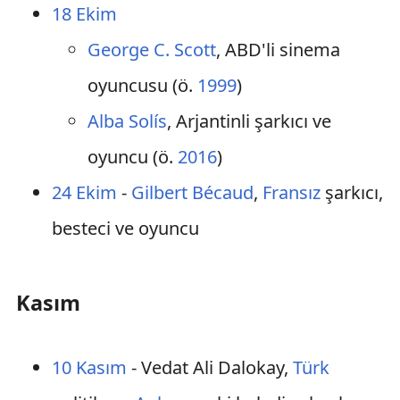
18 Ekim
George C. Scott
, ABD'li sinema
oyuncusu (ö.
1999
)
Alba Solís
, Arjantinli şarkıcı ve
oyuncu (ö.
2016
)
24 Ekim
-
Gilbert Bécaud
,
Fransız
şarkıcı,
besteci ve oyuncu
Kasım
10 Kasım
- Vedat Ali Dalokay,
Türk