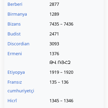
Berberi
2877
Birmanya
1289
Bizans
7435 – 7436
Budist
2471
Discordian
3093
Ermeni
1376
ԹՎ ՌՅՀԶ
Etiyopya
1919 – 1920
Fransız
135 – 136
cumhuriyetçi
Hicrî
1345 – 1346