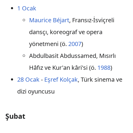
1 Ocak
Maurice Béjart
, Fransız-İsviçreli
dansçı, koreograf ve opera
yönetmeni (ö.
2007
)
Abdulbasit Abdussamed, Mısırlı
Hâfız ve Kur'an kâri'si (ö.
1988
)
28 Ocak
-
Eşref Kolçak
, Türk sinema ve
dizi oyuncusu
Şubat