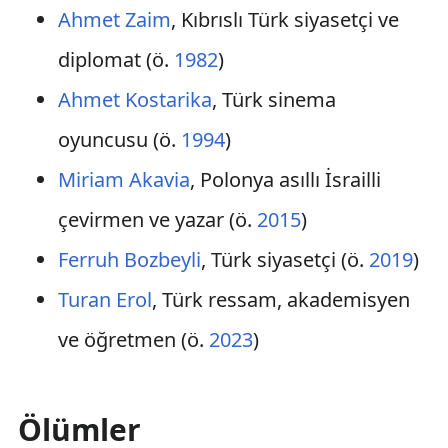
Ahmet Zaim
, Kıbrıslı Türk siyasetçi ve
diplomat (ö.
1982
)
Ahmet Kostarika
, Türk sinema
oyuncusu (ö.
1994
)
Miriam Akavia
, Polonya asıllı İsrailli
çevirmen ve yazar (ö.
2015
)
Ferruh Bozbeyli
, Türk siyasetçi (ö.
2019
)
Turan Erol
, Türk ressam, akademisyen
ve öğretmen (ö.
2023
)
Ölümler