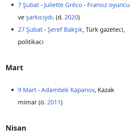
7 Şubat
-
Juliette Gréco
-
Fransız
oyuncu
ve
şarkıcıydı
. (d.
2020
)
27 Şubat
-
Şeref Bakşık
, Türk gazeteci,
politikacı
Mart
9 Mart
-
Adambek Kapanov
, Kazak
mimar (ö.
2011
)
Nisan