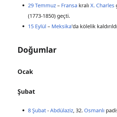
29 Temmuz
–
Fransa
kralı
X. Charles
g
(1773-1850) geçti.
15 Eylül
–
Meksika
'da kölelik kaldırıld
Doğumlar
Ocak
Şubat
8 Şubat
-
Abdülaziz
, 32.
Osmanlı
padi