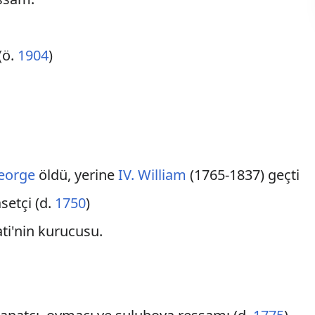
(ö.
1904
)
George
öldü, yerine
IV. William
(1765-1837) geçti
asetçi (d.
1750
)
ati'nin kurucusu.