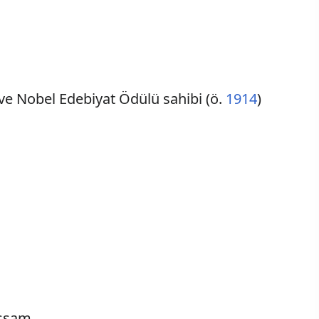
r ve Nobel Edebiyat Ödülü sahibi (ö.
1914
)
essam.