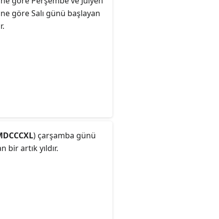
ine göre Perşembe ve Jülyen
ine göre Salı günü başlayan
r.
MDCCCXL
) çarşamba günü
 bir artık yıldır.