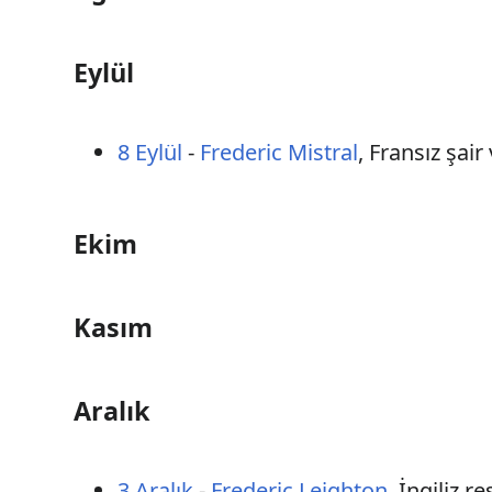
Eylül
8 Eylül
-
Frederic Mistral
, Fransız şai
Ekim
Kasım
Aralık
3 Aralık
-
Frederic Leighton
, İngiliz r