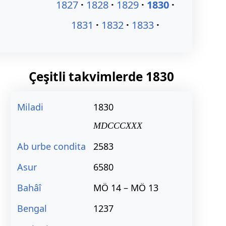
1827
1828
1829
1830
1831
1832
1833
Çeşitli takvimlerde
1830
Miladi
1830
MDCCCXXX
Ab urbe condita
2583
Asur
6580
Bahâî
MÖ 14 – MÖ 13
Bengal
1237