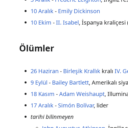
10 Aralık
-
Emily Dickinson
10 Ekim
-
II. Isabel
, İspanya kraliçesi 
Ölümler
26 Haziran
-
Birleşik Krallık
kralı
IV. 
9 Eylül
-
Bailey Bartlett
, Amerikalı siy
18 Kasım
-
Adam Weishaupt
, Illumin
17 Aralık
-
Simón Bolívar
, lider
tarihi bilinmeyen