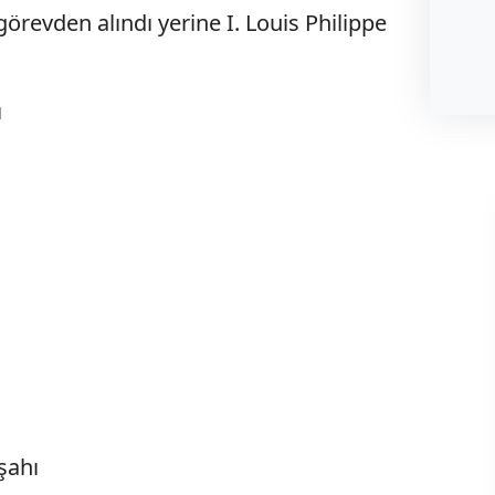
örevden alındı yerine I. Louis Philippe
ı
şahı