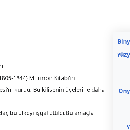
Biny
Yüzy
ı.
(1805-1844) Mormon Kitabı’nı
esi’ni kurdu. Bu kilisenin üyelerine daha
Onyı
zlar, bu ülkeyi işgal ettiler.Bu amaçla
Y