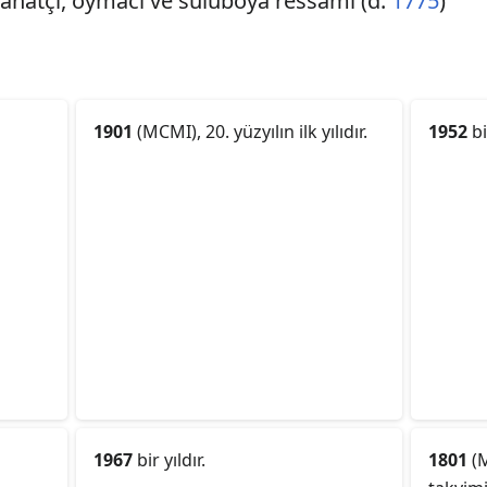
z sanatçı, oymacı ve suluboya ressamı (d.
1775
)
1901
(MCMI), 20. yüzyılın ilk yılıdır.
1952
bi
1967
bir yıldır.
1801
(M