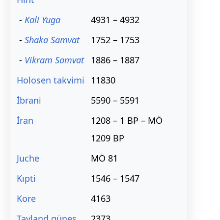
-
Kali Yuga
4931 – 4932
-
Shaka Samvat
1752 – 1753
-
Vikram Samvat
1886 – 1887
Holosen takvimi
11830
İbrani
5590 – 5591
İran
1208 – 1 BP – MÖ
1209 BP
Juche
MÖ 81
Kıpti
1546 – 1547
Kore
4163
Tayland güneş
2373