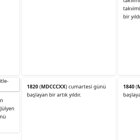
takvim
takvim
bir yıldı
1820
(
MDCCCXX
) cumartesi günü
1840
(
başlayan bir artık yıldır.
başlayan
en
Jülyen
ünü