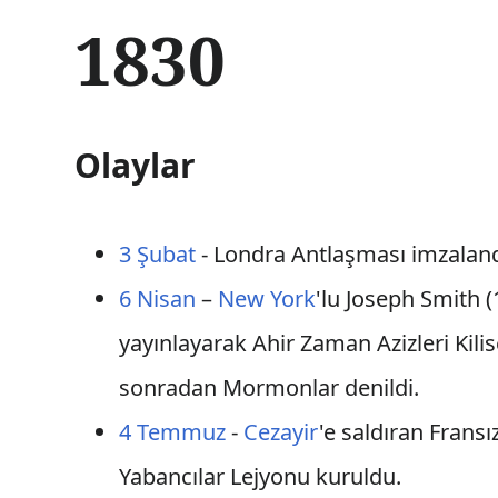
İ
1830
ç
e
r
i
ğ
Olaylar
e
a
t
l
3 Şubat
- Londra Antlaşması imzaland
a
6 Nisan
–
New York
'lu Joseph Smith 
yayınlayarak Ahir Zaman Azizleri Kilis
sonradan Mormonlar denildi.
4 Temmuz
-
Cezayir
'e saldıran Fransı
Yabancılar Lejyonu kuruldu.