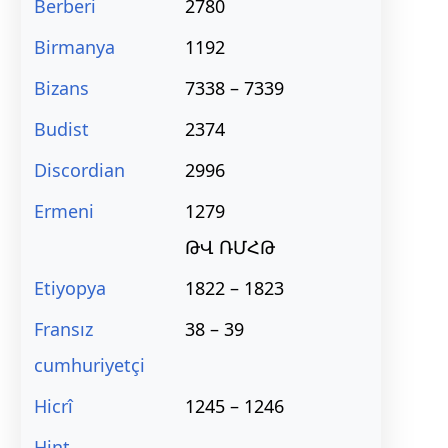
Berberi
2780
Birmanya
1192
Bizans
7338 – 7339
Budist
2374
Discordian
2996
Ermeni
1279
ԹՎ ՌՄՀԹ
Etiyopya
1822 – 1823
Fransız
38 – 39
cumhuriyetçi
Hicrî
1245 – 1246
Hint