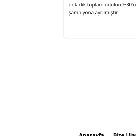
dolarlık toplam ödülün %30'u
şampiyona ayrılmıştır.
Anasayfa
Bize Ula