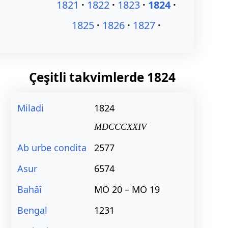
1821
1822
1823
1824
1825
1826
1827
Çeşitli takvimlerde
1824
Miladi
1824
MDCCCXXIV
Ab urbe condita
2577
Asur
6574
Bahâî
MÖ 20 – MÖ 19
Bengal
1231