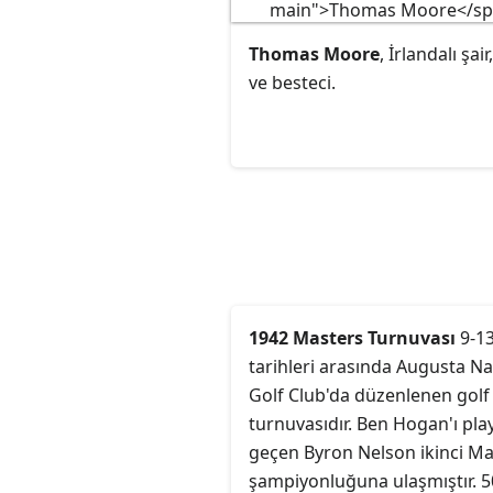
Venedik Cenova Saraylarında
sorgu odasına götürmek için
Thomas Moore
, İrlandalı şair
kullanılırdı. Antonio Contin
ve besteci.
tarafından tasarlanmış ve 16
yılında inşa edilmiştir.
1942 Masters Turnuvası
9-13
tarihleri arasında Augusta Na
Golf Club'da düzenlenen golf
turnuvasıdır. Ben Hogan'ı pla
geçen Byron Nelson ikinci Ma
şampiyonluğuna ulaşmıştır. 