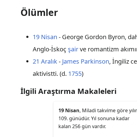
Ölümler
19 Nisan
- George Gordon Byron, da
Anglo-İskoç
şair
ve romantizm akımın
21 Aralık
-
James Parkinson
, İngiliz 
aktivistti. (d.
1755
)
İlgili Araştırma Makaleleri
19 Nisan
, Miladi takvime göre yılı
109. günüdür. Yıl sonuna kadar
kalan 256 gün vardır.