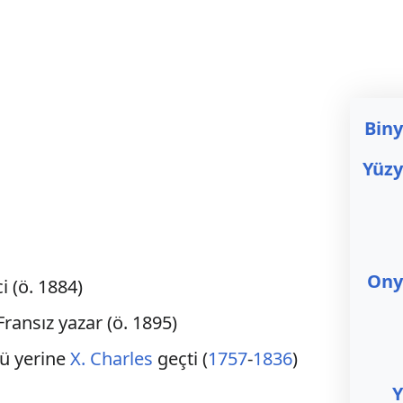
Biny
Yüzy
Onyı
 (ö. 1884)
ransız yazar (ö. 1895)
ü yerine
X. Charles
geçti (
1757
-
1836
)
Y