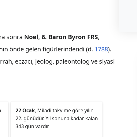
ha sonra
Noel, 6. Baron Byron FRS
,
ın önde gelen figürlerindendi (d.
1788
).
cerrah, eczacı, jeolog, paleontolog ve siyasi
n
22 Ocak
, Miladi takvime göre yılın
22. günüdür. Yıl sonuna kadar kalan
343 gün vardır.