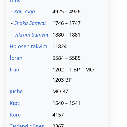
-
Kali Yuga
4925 – 4926
-
Shaka Samvat
1746 – 1747
-
Vikram Samvat
1880 – 1881
Holosen takvimi
11824
İbrani
5584 – 5585
İran
1202 – 1 BP – MÖ
1203 BP
Juche
MÖ 87
Kıpti
1540 – 1541
Kore
4157
Tayland güneş
2367