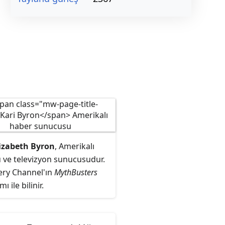
lizabeth Byron
, Amerikalı
 ve televizyon sunucusudur.
ery Channel'ın
MythBusters
 ile bilinir.