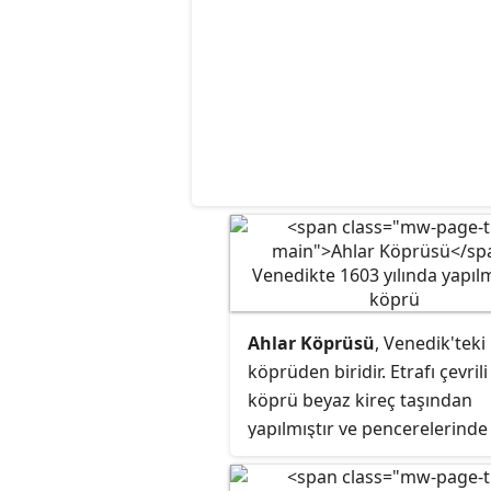
Ahlar Köprüsü
, Venedik'teki
köprüden biridir. Etrafı çevrili
köprü beyaz kireç taşından
yapılmıştır ve pencerelerinde
ızgaralar vardır. Rio di Palazz
üzerinden geçen yapı, eski esi