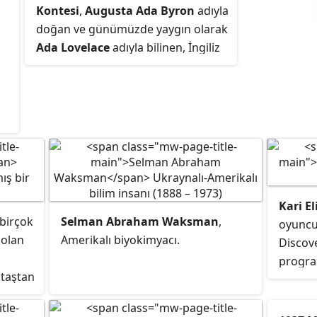
Kontesi
,
Augusta Ada Byron
adıyla
doğan ve günümüzde yaygın olarak
Ada Lovelace
adıyla bilinen, İngiliz
matematikçi ve yazardır. Esas olarak
Charles Babbage'in erken dönem
mekanik genel amaçlı bilgisayarı
Analitik Makine üzerindeki
çalışmaları ile bilinir. Makine
hakkındaki notları, bir bilgisayar
tarafından işlenmek üzere yazılan
ilk algoritmayı içerir. Bundan dolayı
Kari E
genel kanı dünyanın ilk bilgisayar
 birçok
Selman Abraham Waksman
,
oyuncu
programcısı olduğudur.
 olan
Amerikalı biyokimyacı.
Discov
programı
 taştan
o
rleri