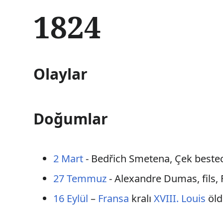
İ
1824
ç
e
r
i
ğ
Olaylar
e
a
t
l
Doğumlar
a
2 Mart
- Bedřich Smetena, Çek besteci
27 Temmuz
- Alexandre Dumas, fils, F
16 Eylül
–
Fransa
kralı
XVIII. Louis
öld