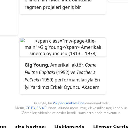
rağmen projeleri geniş bir
yelpazede yer alır. Bunlar,
Oscar
ödüllü Babe ve Happy Feet serisini
de içerir.
Gig Young
, Amerikalı aktör.
Come
Fill the Cup'taki
(1952) ve
Teacher's
Pet'teki
(1959) performanslarıyla En
İyi Yardımcı Erkek Oyuncu Akademi
Ödülü'ne aday gösterildi ve
sonunda
Son Gerçek
(1969) ile ödülü
Bu sayfa, bu
Vikipedi makalesine
dayanmaktadır.
Metin,
CC BY-SA 4.0
lisansı altında mevcuttur; ek koşullar uygulanabilir.
kazandı.
Görseller, videolar ve sesler kendi lisansları altında mevcuttur.
şın
site haritası
Hakkımızda
Hizmet Şartla