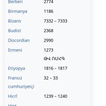
Berberi
2774
Birmanya
1186
Bizans
7332 – 7333
Budist
2368
Discordian
2990
Ermeni
1273
ԹՎ ՌՄՀԳ
Etiyopya
1816 – 1817
Fransız
32 – 33
cumhuriyetçi
Hicrî
1239 – 1240
Hint