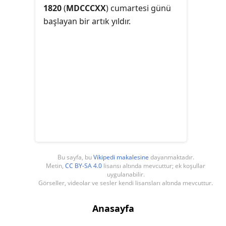
1820
(
MDCCCXX
) cumartesi günü
başlayan bir artık yıldır.
Bu sayfa, bu
Vikipedi makalesine
dayanmaktadır.
Metin,
CC BY-SA 4.0
lisansı altında mevcuttur; ek koşullar
uygulanabilir.
Görseller, videolar ve sesler kendi lisansları altında mevcuttur.
Anasayfa