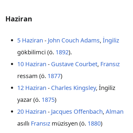
Haziran
5 Haziran
-
John Couch Adams
,
İngiliz
gökbilimci (ö.
1892
).
10 Haziran
-
Gustave Courbet
,
Fransız
ressam (ö.
1877
)
12 Haziran
-
Charles Kingsley
, İngiliz
yazar (ö.
1875
)
20 Haziran
-
Jacques Offenbach
,
Alman
asıllı
Fransız
müzisyen (ö.
1880
)