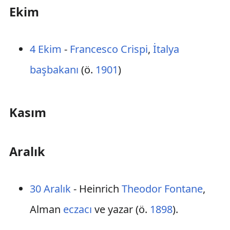
Ekim
4 Ekim
-
Francesco Crispi
,
İtalya
başbakanı
(ö.
1901
)
Kasım
Aralık
30 Aralık
- Heinrich
Theodor Fontane
,
Alman
eczacı
ve yazar (ö.
1898
).