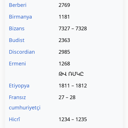
Berberi
2769
Birmanya
1181
Bizans
7327 – 7328
Budist
2363
Discordian
2985
Ermeni
1268
ԹՎ ՌՄԿԸ
Etiyopya
1811 – 1812
Fransız
27 – 28
cumhuriyetçi
Hicrî
1234 – 1235