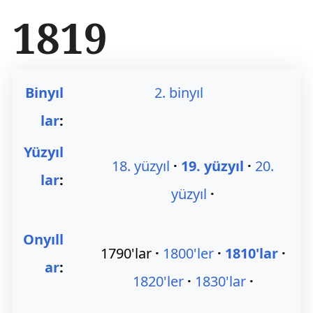
İ
1819
ç
e
r
i
ğ
Binyıl
2. binyıl
e
a
lar
:
t
l
Yüzyıl
a
18. yüzyıl
19. yüzyıl
20.
lar
:
yüzyıl
Onyıll
1790'lar
1800'ler
1810'lar
ar
:
1820'ler
1830'lar