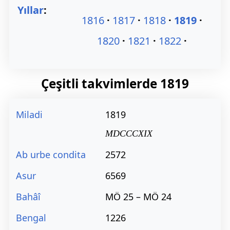
Yıllar
:
1816
1817
1818
1819
1820
1821
1822
Çeşitli takvimlerde
1819
Miladi
1819
MDCCCXIX
Ab urbe condita
2572
Asur
6569
Bahâî
MÖ 25 – MÖ 24
Bengal
1226