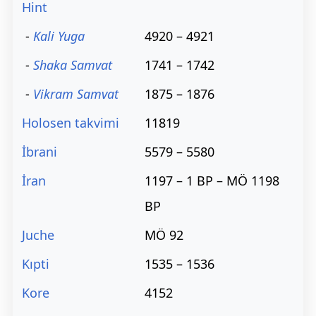
Hint
-
Kali Yuga
4920 – 4921
-
Shaka Samvat
1741 – 1742
-
Vikram Samvat
1875 – 1876
Holosen takvimi
11819
İbrani
5579 – 5580
İran
1197 – 1 BP – MÖ 1198
BP
Juche
MÖ 92
Kıpti
1535 – 1536
Kore
4152