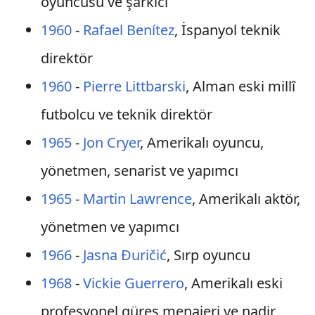
oyuncusu ve şarkıcı
1960
-
Rafael Benítez
, İspanyol teknik
direktör
1960
-
Pierre Littbarski
, Alman eski millî
futbolcu ve teknik direktör
1965
-
Jon Cryer
, Amerikalı oyuncu,
yönetmen, senarist ve yapımcı
1965
-
Martin Lawrence
, Amerikalı aktör,
yönetmen ve yapımcı
1966
-
Jasna Đuričić
, Sırp oyuncu
1968
-
Vickie Guerrero
, Amerikalı eski
profesyonel güreş menajeri ve nadir