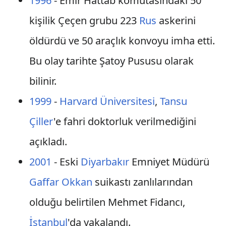
1996
- Emir Hattab komutasındaki 50
kişilik Çeçen grubu 223
Rus
askerini
öldürdü ve 50 araçlık konvoyu imha etti.
Bu olay tarihte Şatoy Pususu olarak
bilinir.
1999
-
Harvard Üniversitesi
,
Tansu
Çiller
'e fahri doktorluk verilmediğini
açıkladı.
2001
- Eski
Diyarbakır
Emniyet Müdürü
Gaffar Okkan
suikastı zanlılarından
olduğu belirtilen Mehmet Fidancı,
İstanbul
'da yakalandı.