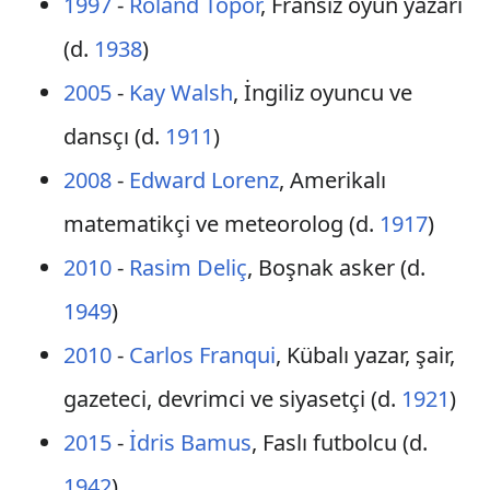
1997
-
Roland Topor
, Fransız oyun yazarı
(d.
1938
)
2005
-
Kay Walsh
, İngiliz oyuncu ve
dansçı (d.
1911
)
2008
-
Edward Lorenz
, Amerikalı
matematikçi ve meteorolog (d.
1917
)
2010
-
Rasim Deliç
, Boşnak asker (d.
1949
)
2010
-
Carlos Franqui
, Kübalı yazar, şair,
gazeteci, devrimci ve siyasetçi (d.
1921
)
2015
-
İdris Bamus
, Faslı futbolcu (d.
1942
)