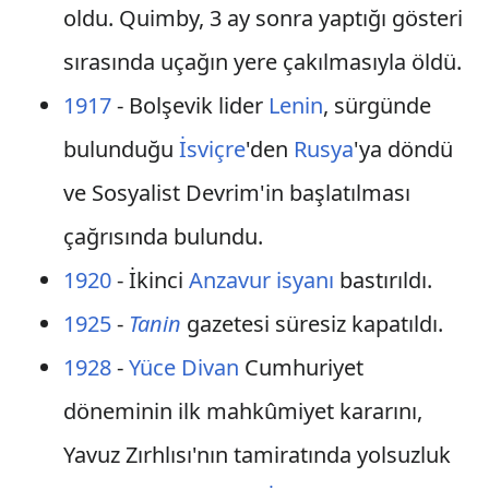
oldu. Quimby, 3 ay sonra yaptığı gösteri
sırasında uçağın yere çakılmasıyla öldü.
1917
- Bolşevik lider
Lenin
, sürgünde
bulunduğu
İsviçre
'den
Rusya
'ya döndü
ve Sosyalist Devrim'in başlatılması
çağrısında bulundu.
1920
- İkinci
Anzavur isyanı
bastırıldı.
1925
-
Tanin
gazetesi süresiz kapatıldı.
1928
-
Yüce Divan
Cumhuriyet
döneminin ilk mahkûmiyet kararını,
Yavuz Zırhlısı'nın tamiratında yolsuzluk