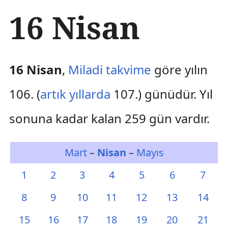
İ
16 Nisan
ç
e
r
i
ğ
16 Nisan
,
Miladi takvime
göre yılın
e
a
106. (
artık yıllarda
107.) günüdür. Yıl
t
l
sonuna kadar kalan 259 gün vardır.
a
Mart
–
Nisan
–
Mayıs
1
2
3
4
5
6
7
8
9
10
11
12
13
14
15
16
17
18
19
20
21