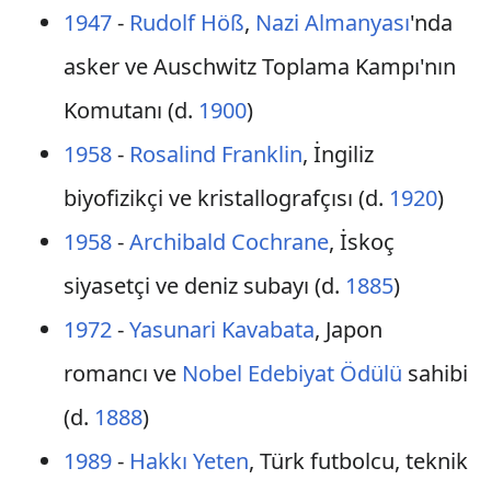
1947
-
Rudolf Höß
,
Nazi Almanyası
'nda
asker ve Auschwitz Toplama Kampı'nın
Komutanı (d.
1900
)
1958
-
Rosalind Franklin
, İngiliz
biyofizikçi ve kristallografçısı (d.
1920
)
1958
-
Archibald Cochrane
, İskoç
siyasetçi ve deniz subayı (d.
1885
)
1972
-
Yasunari Kavabata
, Japon
romancı ve
Nobel Edebiyat Ödülü
sahibi
(d.
1888
)
1989
-
Hakkı Yeten
, Türk futbolcu, teknik