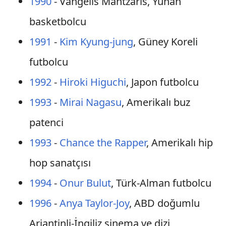
1990
- Vangelis Mantzaris, Yunan
basketbolcu
1991
-
Kim Kyung-jung
, Güney Koreli
futbolcu
1992
-
Hiroki Higuchi
, Japon futbolcu
1993
-
Mirai Nagasu
, Amerikalı buz
patenci
1993
-
Chance the Rapper
, Amerikalı hip
hop sanatçısı
1994
-
Onur Bulut
, Türk-Alman futbolcu
1996
-
Anya Taylor-Joy
, ABD doğumlu
Arjantinli-İngiliz sinema ve dizi