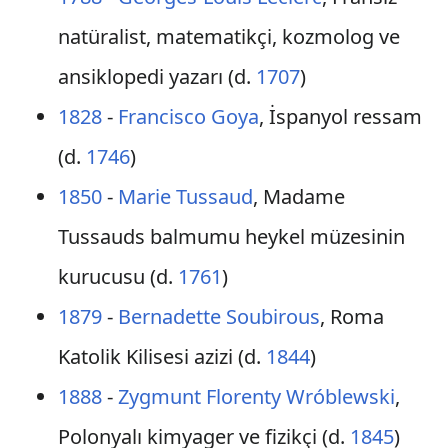
natüralist, matematikçi, kozmolog ve
ansiklopedi yazarı (d.
1707
)
1828
-
Francisco Goya
, İspanyol ressam
(d.
1746
)
1850
-
Marie Tussaud
, Madame
Tussauds balmumu heykel müzesinin
kurucusu (d.
1761
)
1879
-
Bernadette Soubirous
, Roma
Katolik Kilisesi azizi (d.
1844
)
1888
-
Zygmunt Florenty Wróblewski
,
Polonyalı kimyager ve fizikçi (d.
1845
)