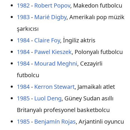
1982
-
Robert Popov
, Makedon futbolcu
1983
-
Marié Digby
, Amerikalı pop müzik
şarkıcısı
1984
-
Claire Foy
, İngiliz aktris
1984
-
Pawel Kieszek
, Polonyalı futbolcu
1984
-
Mourad Meghni
, Cezayirli
futbolcu
1984
-
Kerron Stewart
, Jamaikalı atlet
1985
-
Luol Deng
, Güney Sudan asıllı
Britanyalı profesyonel basketbolcu
1985
-
Benjamín Rojas
, Arjantinli oyuncu