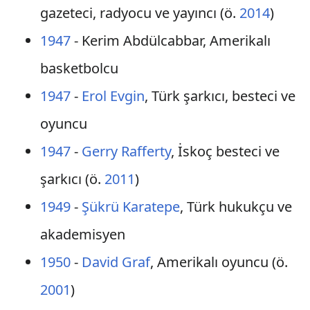
gazeteci, radyocu ve yayıncı (ö.
2014
)
1947
- Kerim Abdülcabbar, Amerikalı
basketbolcu
1947
-
Erol Evgin
, Türk şarkıcı, besteci ve
oyuncu
1947
-
Gerry Rafferty
, İskoç besteci ve
şarkıcı (ö.
2011
)
1949
-
Şükrü Karatepe
, Türk hukukçu ve
akademisyen
1950
-
David Graf
, Amerikalı oyuncu (ö.
2001
)