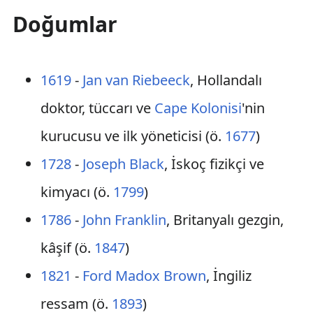
Doğumlar
1619
-
Jan van Riebeeck
, Hollandalı
doktor, tüccarı ve
Cape Kolonisi
'nin
kurucusu ve ilk yöneticisi (ö.
1677
)
1728
-
Joseph Black
, İskoç fizikçi ve
kimyacı (ö.
1799
)
1786
-
John Franklin
, Britanyalı gezgin,
kâşif (ö.
1847
)
1821
-
Ford Madox Brown
, İngiliz
ressam (ö.
1893
)