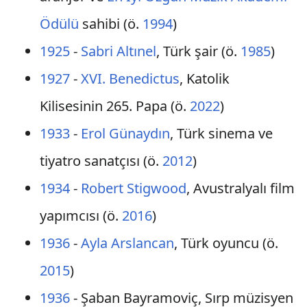
Ödülü
sahibi (ö.
1994
)
1925
-
Sabri Altınel
, Türk şair (ö.
1985
)
1927
-
XVI. Benedictus
, Katolik
Kilisesinin 265. Papa (ö.
2022
)
1933
-
Erol Günaydın
, Türk sinema ve
tiyatro sanatçısı (ö.
2012
)
1934
-
Robert Stigwood
, Avustralyalı film
yapımcısı (ö.
2016
)
1936
-
Ayla Arslancan
, Türk oyuncu (ö.
2015
)
1936
- Şaban Bayramoviç, Sırp müzisyen