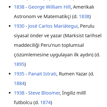
1838
-
George William Hill
, Amerikalı
Astronom ve Matematikçi (d.
1838
)
1930
-
José Carlos Mariátegui
, Perulu
siyasal önder ve yazar (Marksist tarihsel
maddeciliği Peru'nun toplumsal
çözümlemesine uygulayan ilk aydın) (d.
1895
)
1935
-
Panait Istrati
, Rumen Yazar (d.
1884
)
1938
-
Steve Bloomer
, İngiliz millî
futbolcu (d.
1874
)