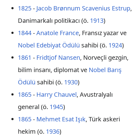
1825
-
Jacob Brønnum Scavenius Estrup
,
Danimarkalı politikacı (ö.
1913
)
1844
-
Anatole France
, Fransız yazar ve
Nobel Edebiyat Ödülü
sahibi (ö.
1924
)
1861
-
Fridtjof Nansen
, Norveçli gezgin,
bilim insanı, diplomat ve
Nobel Barış
Ödülü
sahibi (ö.
1930
)
1865
-
Harry Chauvel
, Avustralyalı
general (ö.
1945
)
1865
-
Mehmet Esat Işık
, Türk askeri
hekim (ö.
1936
)