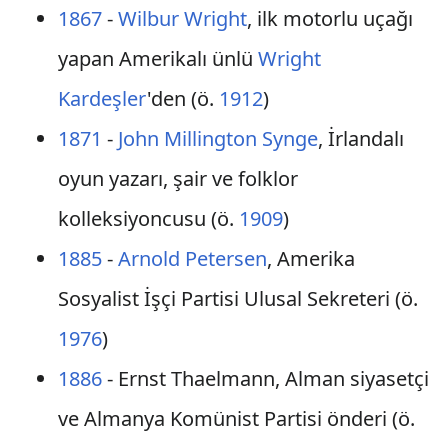
1867
-
Wilbur Wright
, ilk motorlu uçağı
yapan Amerikalı ünlü
Wright
Kardeşler
'den (ö.
1912
)
1871
-
John Millington Synge
, İrlandalı
oyun yazarı, şair ve folklor
kolleksiyoncusu (ö.
1909
)
1885
-
Arnold Petersen
, Amerika
Sosyalist İşçi Partisi Ulusal Sekreteri (ö.
1976
)
1886
- Ernst Thaelmann, Alman siyasetçi
ve Almanya Komünist Partisi önderi (ö.