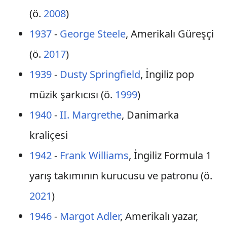
(ö.
2008
)
1937
-
George Steele
, Amerikalı Güreşçi
(ö.
2017
)
1939
-
Dusty Springfield
, İngiliz pop
müzik şarkıcısı (ö.
1999
)
1940
-
II. Margrethe
, Danimarka
kraliçesi
1942
-
Frank Williams
, İngiliz Formula 1
yarış takımının kurucusu ve patronu (ö.
2021
)
1946
-
Margot Adler
, Amerikalı yazar,