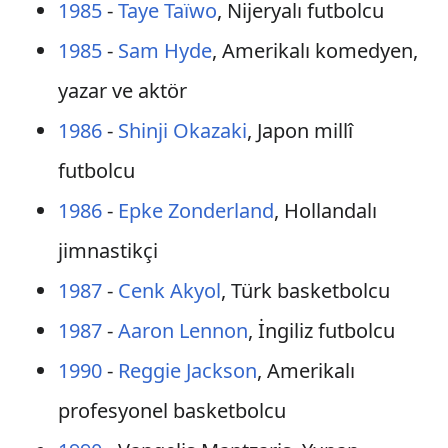
1985
-
Taye Taïwo
, Nijeryalı futbolcu
1985
-
Sam Hyde
, Amerikalı komedyen,
yazar ve aktör
1986
-
Shinji Okazaki
, Japon millî
futbolcu
1986
-
Epke Zonderland
, Hollandalı
jimnastikçi
1987
-
Cenk Akyol
, Türk basketbolcu
1987
-
Aaron Lennon
, İngiliz futbolcu
1990
-
Reggie Jackson
, Amerikalı
profesyonel basketbolcu