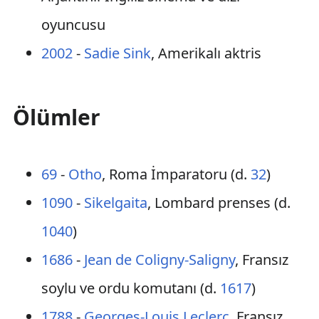
oyuncusu
2002
-
Sadie Sink
, Amerikalı aktris
Ölümler
69
-
Otho
, Roma İmparatoru (d.
32
)
1090
-
Sikelgaita
, Lombard prenses (d.
1040
)
1686
-
Jean de Coligny-Saligny
, Fransız
soylu ve ordu komutanı (d.
1617
)
1788
-
Georges-Louis Leclerc
, Fransız