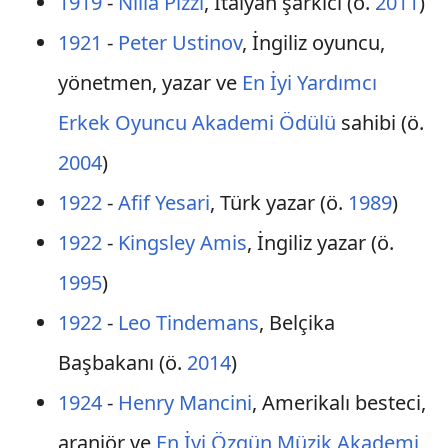
1919
-
Nilla Pizzi
, İtalyan şarkıcı (ö.
2011
)
1921
-
Peter Ustinov
, İngiliz oyuncu,
yönetmen, yazar ve
En İyi Yardımcı
Erkek Oyuncu Akademi Ödülü
sahibi (ö.
2004
)
1922
-
Afif Yesari
, Türk yazar (ö.
1989
)
1922
-
Kingsley Amis
, İngiliz yazar (ö.
1995
)
1922
-
Leo Tindemans
, Belçika
Başbakanı (ö.
2014
)
1924
-
Henry Mancini
, Amerikalı besteci,
aranjör ve
En İyi Özgün Müzik Akademi