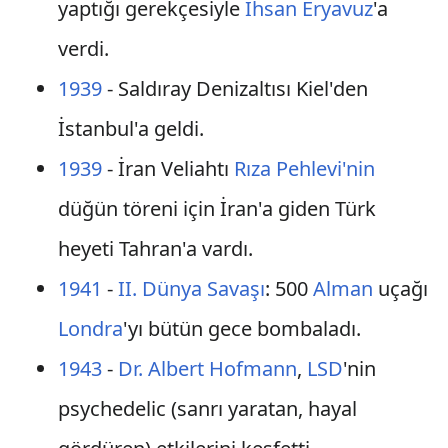
yaptığı gerekçesiyle
İhsan Eryavuz
'a
verdi.
1939
- Saldıray Denizaltısı Kiel'den
İstanbul'a geldi.
1939
- İran Veliahtı
Rıza Pehlevi'nin
düğün töreni için İran'a giden Türk
heyeti Tahran'a vardı.
1941
-
II. Dünya Savaşı
: 500
Alman
uçağı
Londra
'yı bütün gece bombaladı.
1943
-
Dr. Albert Hofmann
,
LSD
'nin
psychedelic (sanrı yaratan, hayal