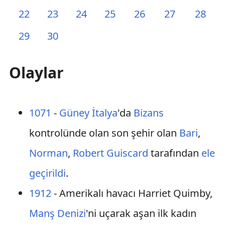
22
23
24
25
26
27
28
29
30
Olaylar
1071
-
Güney İtalya
'da
Bizans
kontrolünde olan son şehir olan
Bari
,
Norman
,
Robert Guiscard
tarafından
ele
geçirildi
.
1912
- Amerikalı havacı Harriet Quimby,
Manş Denizi
'ni uçarak aşan ilk kadın