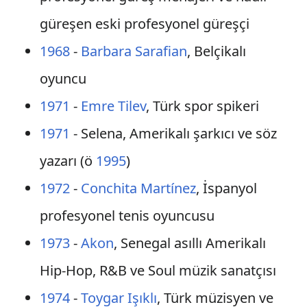
güreşen eski profesyonel güreşçi
1968
-
Barbara Sarafian
, Belçikalı
oyuncu
1971
-
Emre Tilev
, Türk spor spikeri
1971
- Selena, Amerikalı şarkıcı ve söz
yazarı (ö
1995
)
1972
-
Conchita Martínez
, İspanyol
profesyonel tenis oyuncusu
1973
-
Akon
, Senegal asıllı Amerikalı
Hip-Hop, R&B ve Soul müzik sanatçısı
1974
-
Toygar Işıklı
, Türk müzisyen ve