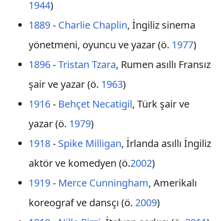
1944
)
1889
-
Charlie Chaplin
, İngiliz sinema
yönetmeni, oyuncu ve yazar (ö.
1977
)
1896
-
Tristan Tzara
, Rumen asıllı Fransız
şair ve yazar (ö.
1963
)
1916
-
Behçet Necatigil
, Türk şair ve
yazar (ö.
1979
)
1918
-
Spike Milligan
, İrlanda asıllı İngiliz
aktör ve komedyen (ö.
2002
)
1919
-
Merce Cunningham
, Amerikalı
koreograf ve dansçı (ö.
2009
)