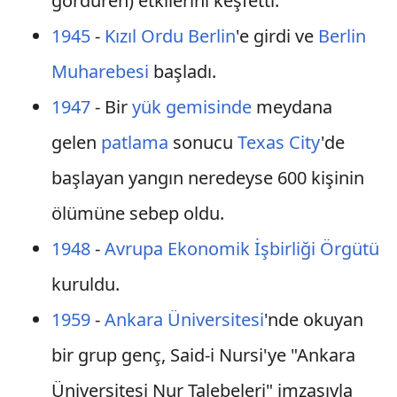
gördüren) etkilerini keşfetti.
1945
-
Kızıl Ordu
Berlin
'e girdi ve
Berlin
Muharebesi
başladı.
1947
- Bir
yük gemisinde
meydana
gelen
patlama
sonucu
Texas City
'de
başlayan yangın neredeyse 600 kişinin
ölümüne sebep oldu.
1948
-
Avrupa Ekonomik İşbirliği Örgütü
kuruldu.
1959
-
Ankara Üniversitesi
'nde okuyan
bir grup genç, Said-i Nursi'ye "Ankara
Üniversitesi Nur Talebeleri" imzasıyla