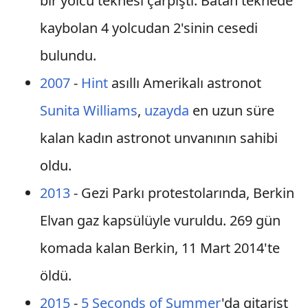
bir yolcu teknesi çarpıştı. Batan teknede
kaybolan 4 yolcudan 2'sinin cesedi
bulundu.
2007
-
Hint
asıllı Amerikalı astronot
Sunita Williams
,
uzayda
en uzun süre
kalan kadın astronot unvanının sahibi
oldu.
2013
- Gezi Parkı protestolarında, Berkin
Elvan gaz kapsülüyle vuruldu. 269 gün
komada kalan Berkin, 11 Mart 2014'te
öldü.
2015
-
5 Seconds of Summer
'da gitarist