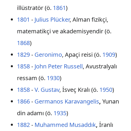
illüstratör (ö.
1861
)
1801
-
Julius Plücker
, Alman fizikçi,
matematikçi ve akademisyendir (ö.
1868
)
1829
-
Geronimo
, Apaçi reisi (ö.
1909
)
1858
-
John Peter Russell
, Avustralyalı
ressam (ö.
1930
)
1858
-
V. Gustav
, İsveç Kralı (ö.
1950
)
1866
-
Germanos Karavangelis
,
Yunan
din adamı (ö.
1935
)
1882
-
Muhammed Musaddık
,
İranlı