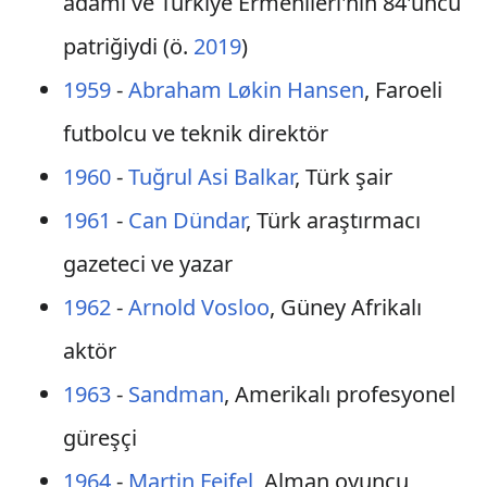
adamı ve Türkiye Ermenileri'nin 84'üncü
patriğiydi (ö.
2019
)
1959
-
Abraham Løkin Hansen
, Faroeli
futbolcu ve teknik direktör
1960
-
Tuğrul Asi Balkar
, Türk şair
1961
-
Can Dündar
, Türk araştırmacı
gazeteci ve yazar
1962
-
Arnold Vosloo
, Güney Afrikalı
aktör
1963
-
Sandman
, Amerikalı profesyonel
güreşçi
1964
-
Martin Feifel
, Alman oyuncu