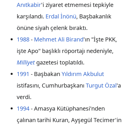
Anıtkabir
'i ziyaret etmemesi tepkiyle
karşılandı.
Erdal İnönü
, Başbakanlık
önüne siyah çelenk bıraktı.
1988
-
Mehmet Ali Birand
'ın "İşte PKK,
işte Apo" başlıklı röportajı nedeniyle,
Milliyet
gazetesi toplatıldı.
1991
- Başbakan
Yıldırım Akbulut
istifasını, Cumhurbaşkanı
Turgut Özal
'a
verdi.
1994
- Amasya Kütüphanesi'nden
çalınan tarihi Kuran, Ayşegül Tecimer'in