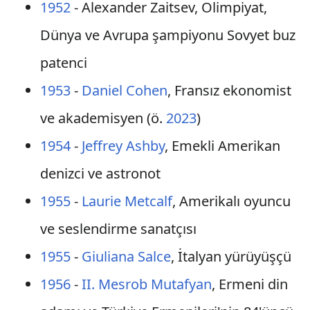
1952
- Alexander Zaitsev, Olimpiyat,
Dünya ve Avrupa şampiyonu Sovyet buz
patenci
1953
-
Daniel Cohen
, Fransız ekonomist
ve akademisyen (ö.
2023
)
1954
-
Jeffrey Ashby
, Emekli Amerikan
denizci ve astronot
1955
-
Laurie Metcalf
, Amerikalı oyuncu
ve seslendirme sanatçısı
1955
-
Giuliana Salce
, İtalyan yürüyüşçü
1956
-
II. Mesrob Mutafyan
, Ermeni din