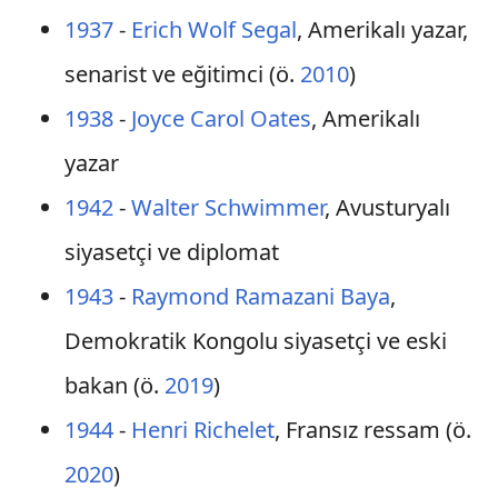
1937
-
Erich Wolf Segal
, Amerikalı yazar,
senarist ve eğitimci (ö.
2010
)
1938
-
Joyce Carol Oates
, Amerikalı
yazar
1942
-
Walter Schwimmer
, Avusturyalı
siyasetçi ve diplomat
1943
-
Raymond Ramazani Baya
,
Demokratik Kongolu siyasetçi ve eski
bakan (ö.
2019
)
1944
-
Henri Richelet
, Fransız ressam (ö.
2020
)