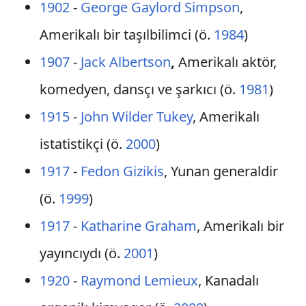
1902
-
George Gaylord Simpson
,
Amerikalı bir taşılbilimci (ö.
1984
)
1907
-
Jack Albertson
,
Amerikalı aktör,
komedyen, dansçı ve şarkıcı (ö.
1981
)
1915
-
John Wilder Tukey
, Amerikalı
istatistikçi (ö.
2000
)
1917
-
Fedon Gizikis
, Yunan generaldir
(ö.
1999
)
1917
-
Katharine Graham
, Amerikalı bir
yayıncıydı (ö.
2001
)
1920
-
Raymond Lemieux
, Kanadalı