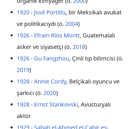
organik kimyager (ö.
2000
)
1920
-
José Portillo
,
bir Meksikalı avukat
ve politikacıydı (ö.
2004
)
1926
-
Efraín Ríos Montt
, Guatemalalı
asker ve siyasetçi (ö.
2018
)
1926
-
Gu Fangzhou
, Çinli tıp bilimcisi (ö.
2019
)
1928
-
Annie Cordy
, Belçikalı oyuncu ve
şarkıcı (ö.
2020
)
1928
-
Ernst Stankovski
, Avusturyalı
aktör
1929
-
Sabah el-Ahmed el-Cabir es-