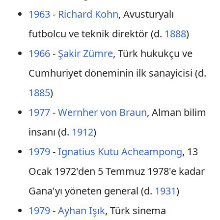
1963
-
Richard Kohn
, Avusturyalı
futbolcu ve teknik direktör (d.
1888
)
1966
-
Şakir Zümre
, Türk hukukçu ve
Cumhuriyet döneminin ilk sanayicisi (d.
1885
)
1977
-
Wernher von Braun
, Alman bilim
insanı (d.
1912
)
1979
-
Ignatius Kutu Acheampong
, 13
Ocak 1972'den 5 Temmuz 1978'e kadar
Gana'yı yöneten general (d.
1931
)
1979
-
Ayhan Işık
, Türk sinema