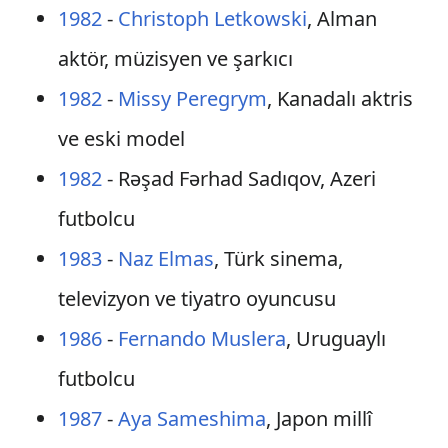
1982
-
Christoph Letkowski
, Alman
aktör, müzisyen ve şarkıcı
1982
-
Missy Peregrym
, Kanadalı aktris
ve eski model
1982
- Rəşad Fərhad Sadıqov, Azeri
futbolcu
1983
-
Naz Elmas
, Türk sinema,
televizyon ve tiyatro oyuncusu
1986
-
Fernando Muslera
, Uruguaylı
futbolcu
1987
-
Aya Sameshima
, Japon millî