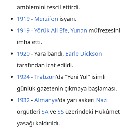
amblemini tescil ettirdi.
1919
-
Merzifon
isyanı.
1919
-
Yörük Ali Efe
,
Yunan
müfrezesini
imha etti.
1920
- Yara bandı,
Earle Dickson
tarafından icat edildi.
1924
-
Trabzon
'da "Yeni Yol" isimli
günlük gazetenin çıkmaya başlaması.
1932
-
Almanya
'da yarı askeri
Nazi
örgütleri
SA
ve
SS
üzerindeki Hükûmet
yasağı kaldırıldı.