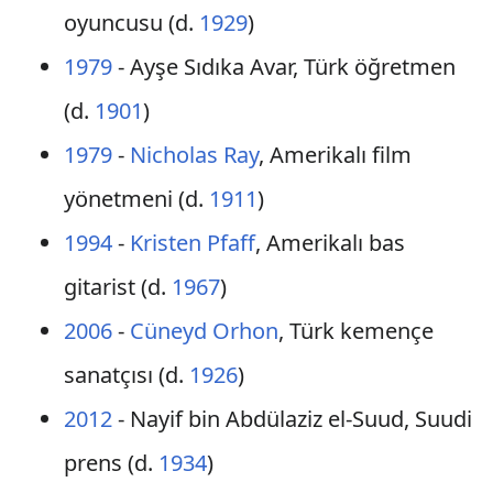
oyuncusu (d.
1929
)
1979
- Ayşe Sıdıka Avar, Türk öğretmen
(d.
1901
)
1979
-
Nicholas Ray
, Amerikalı film
yönetmeni (d.
1911
)
1994
-
Kristen Pfaff
, Amerikalı bas
gitarist (d.
1967
)
2006
-
Cüneyd Orhon
, Türk kemençe
sanatçısı (d.
1926
)
2012
- Nayif bin Abdülaziz el-Suud, Suudi
prens (d.
1934
)