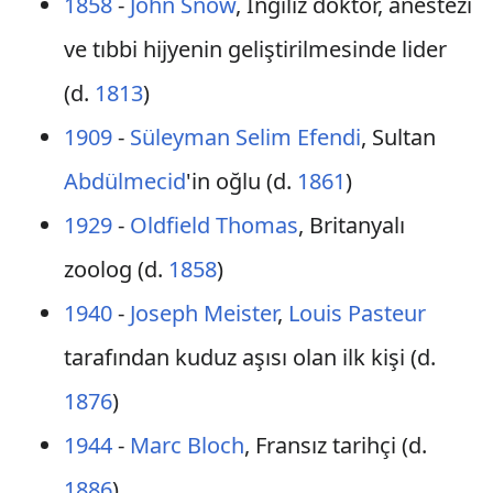
1858
-
John Snow
, İngiliz doktor, anestezi
ve tıbbi hijyenin geliştirilmesinde lider
(d.
1813
)
1909
-
Süleyman Selim Efendi
, Sultan
Abdülmecid
'in oğlu (d.
1861
)
1929
-
Oldfield Thomas
, Britanyalı
zoolog (d.
1858
)
1940
-
Joseph Meister
,
Louis Pasteur
tarafından kuduz aşısı olan ilk kişi (d.
1876
)
1944
-
Marc Bloch
, Fransız tarihçi (d.
1886
)