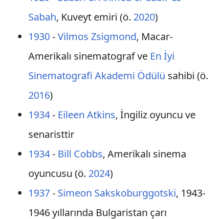
Sabah
, Kuveyt emiri (ö.
2020
)
1930
-
Vilmos Zsigmond
, Macar-
Amerikalı sinematograf ve
En İyi
Sinematografi Akademi Ödülü
sahibi (ö.
2016
)
1934
-
Eileen Atkins
, İngiliz oyuncu ve
senaristtir
1934
-
Bill Cobbs
, Amerikalı sinema
oyuncusu (ö.
2024
)
1937
-
Simeon Sakskoburggotski
, 1943-
1946 yıllarında Bulgaristan çarı