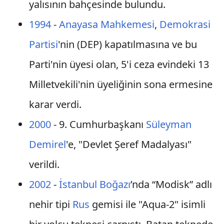
yalısının bahçesinde bulundu.
1994
-
Anayasa Mahkemesi
,
Demokrasi
Partisi
'nin (DEP) kapatılmasına ve bu
Parti'nin üyesi olan, 5'i ceza evindeki 13
Milletvekili'nin üyeliğinin sona ermesine
karar verdi.
2000
- 9. Cumhurbaşkanı
Süleyman
Demirel
'e, "Devlet Şeref Madalyası"
verildi.
2002
-
İstanbul Boğazı
’nda “Modisk” adlı
nehir tipi
Rus
gemisi ile "Aqua-2" isimli