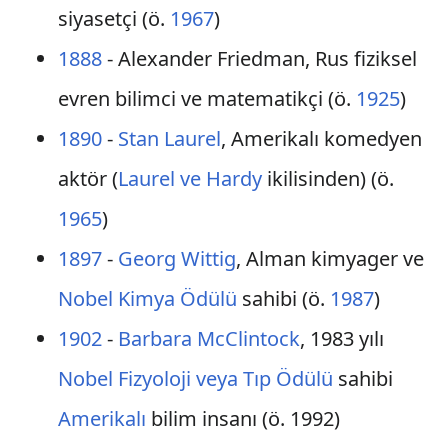
siyasetçi (ö.
1967
)
1888
- Alexander Friedman, Rus fiziksel
evren bilimci ve matematikçi (ö.
1925
)
1890
-
Stan Laurel
, Amerikalı komedyen
aktör (
Laurel ve Hardy
ikilisinden) (ö.
1965
)
1897
-
Georg Wittig
, Alman kimyager ve
Nobel Kimya Ödülü
sahibi (ö.
1987
)
1902
-
Barbara McClintock
, 1983 yılı
Nobel Fizyoloji veya Tıp Ödülü
sahibi
Amerikalı
bilim insanı (ö. 1992)