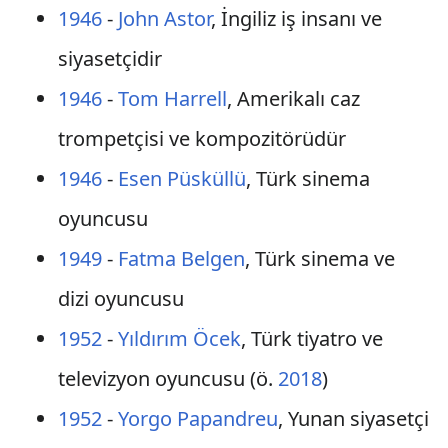
1946
-
John Astor
, İngiliz iş insanı ve
siyasetçidir
1946
-
Tom Harrell
, Amerikalı caz
trompetçisi ve kompozitörüdür
1946
-
Esen Püsküllü
, Türk sinema
oyuncusu
1949
-
Fatma Belgen
, Türk sinema ve
dizi oyuncusu
1952
-
Yıldırım Öcek
, Türk tiyatro ve
televizyon oyuncusu (ö.
2018
)
1952
-
Yorgo Papandreu
, Yunan siyasetçi