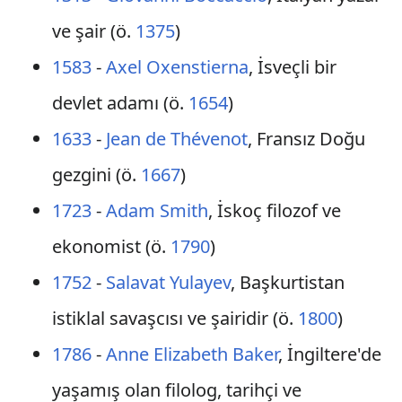
ve şair (ö.
1375
)
1583
-
Axel Oxenstierna
, İsveçli bir
devlet adamı (ö.
1654
)
1633
-
Jean de Thévenot
, Fransız Doğu
gezgini (ö.
1667
)
1723
-
Adam Smith
, İskoç filozof ve
ekonomist (ö.
1790
)
1752
-
Salavat Yulayev
, Başkurtistan
istiklal savaşcısı ve şairidir (ö.
1800
)
1786
-
Anne Elizabeth Baker
, İngiltere'de
yaşamış olan filolog, tarihçi ve