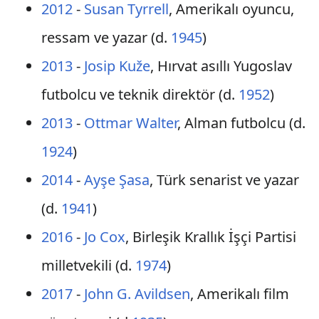
2012
-
Susan Tyrrell
, Amerikalı oyuncu,
ressam ve yazar (d.
1945
)
2013
-
Josip Kuže
, Hırvat asıllı Yugoslav
futbolcu ve teknik direktör (d.
1952
)
2013
-
Ottmar Walter
, Alman futbolcu (d.
1924
)
2014
-
Ayşe Şasa
, Türk senarist ve yazar
(d.
1941
)
2016
-
Jo Cox
, Birleşik Krallık İşçi Partisi
milletvekili (d.
1974
)
2017
-
John G. Avildsen
, Amerikalı film