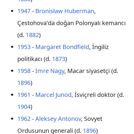
1947
-
Bronisław Huberman
,
Çestohova'da doğan Polonyalı kemancı
(d.
1882
)
1953
-
Margaret Bondfield
, İngiliz
politikacı (d.
1873
)
1958
-
Imre Nagy
, Macar siyasetçi (d.
1896
)
1961
-
Marcel Junod
, İsviçreli doktor (d.
1904
)
1962
-
Aleksey Antonov
, Sovyet
Ordusunun generali (d.
1896
)