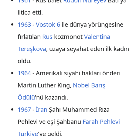
1961
- Rus balet
Rudolf Nureyev
Batı'ya
iltica etti.
1963
-
Vostok 6
ile dünya yörüngesine
fırlatılan
Rus
kozmonot
Valentina
Tereşkova
, uzaya seyahat eden ilk kadın
oldu.
1964
- Amerikalı siyahi hakları önderi
Martin Luther King,
Nobel Barış
Ödülü
'nü kazandı.
1967
-
İran
Şahı Muhammed Rıza
Pehlevi ve eşi Şahbanu
Farah Pehlevi
Türkiye
'ye geldi.