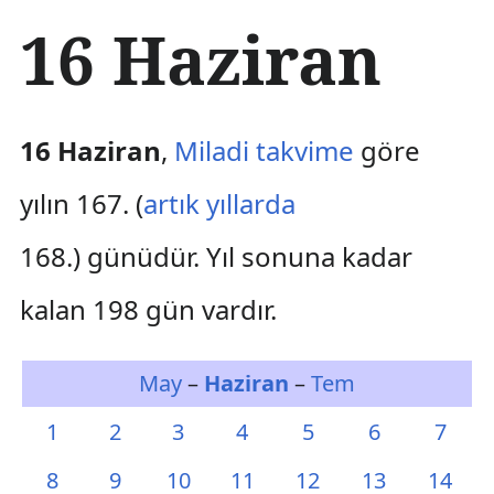
İ
16 Haziran
ç
e
r
i
ğ
16 Haziran
,
Miladi takvime
göre
e
a
yılın 167. (
artık yıllarda
t
l
168.) günüdür. Yıl sonuna kadar
a
kalan 198 gün vardır.
May
–
Haziran
–
Tem
1
2
3
4
5
6
7
8
9
10
11
12
13
14