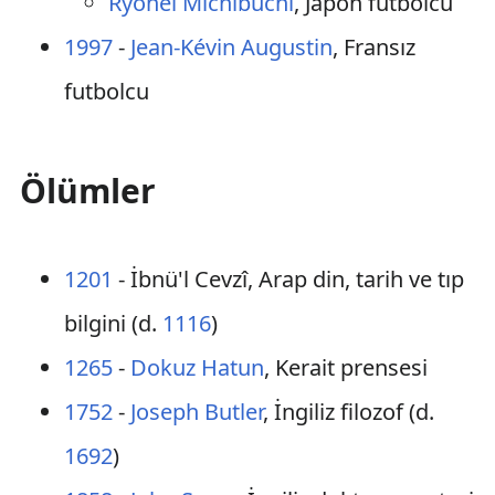
Ryohei Michibuchi
, Japon futbolcu
1997
-
Jean-Kévin Augustin
, Fransız
futbolcu
Ölümler
1201
- İbnü'l Cevzî, Arap din, tarih ve tıp
bilgini (d.
1116
)
1265
-
Dokuz Hatun
, Kerait prensesi
1752
-
Joseph Butler
, İngiliz filozof (d.
1692
)