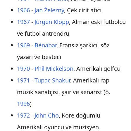
1966
-
Jan Železný
, Çek cirit atıcı
1967
-
Jürgen Klopp
, Alman eski futbolcu
ve futbol antrenörü
1969
-
Bénabar
, Fransız şarkıcı, söz
yazarı ve besteci
1970
-
Phil Mickelson
, Amerikalı golfçü
1971
-
Tupac Shakur
, Amerikalı rap
müzik sanatçısı, şair ve senarist (ö.
1996
)
1972
-
John Cho
, Kore doğumlu
Amerikalı oyuncu ve müzisyen