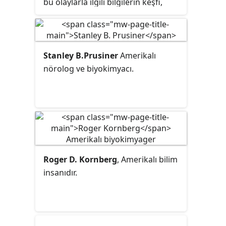
bu olaylarla ilgili bilgilerin
keşfi
,
toplanması, organizasyonu,
sunumu ve yorumlanması ile
ilgilenen disiplindir.
Stanley B.Prusiner
Amerikalı
nörolog ve biyokimyacı.
Roger D. Kornberg
, Amerikalı bilim
insanıdır.