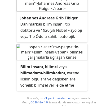
boyunca lösemiyle uğraştı. Birinci
Dünya Savaşında annesiyle birlikte
hemşire radyografi olarak çalıştı.
Johannes Andreas Grib Fibiger
,
Danimarkalı bilim insanı, tıp
doktoru ve 1926 yılı Nobel Fizyoloji
veya Tıp Ödülü sahibi patolojik
anatomi profesörü. Fibiger fareler
ve sıçanlarda kansere neden olan
Spiroptera carcinoma denilen bir
organizma bulduğunu iddia etti ve
Bilim insanı
,
bilimci
veya
bu keşfi için Nobel ödülü aldı.
bilimadamı-bilimkadını
, evrene
ilişkin olgulara ve değişkenlere
yönelik bilimsel veri elde etme
yöntemlerini kullanarak sistematik
bir şekilde bilgi elde etmeye çalışan
Bu sayfa, bu
Vikipedi makalesine
dayanmaktadır.
Metin,
CC BY-SA 4.0
lisansı altında mevcuttur; ek koşullar
kişidir. Daha sınırlı anlamda ise