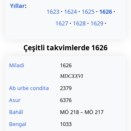
Yıllar
:
1623
1624
1625
1626
1627
1628
1629
Çeşitli takvimlerde
1626
Miladi
1626
MDCXXVI
Ab urbe condita
2379
Asur
6376
Bahâî
MÖ 218 – MÖ 217
Bengal
1033