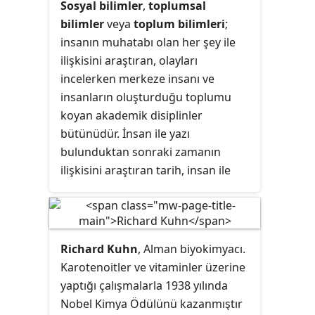
Sosyal bilimler
,
toplumsal
bilimler
veya
toplum bilimleri
;
insanın muhatabı olan her şey ile
ilişkisini araştıran, olayları
incelerken merkeze insanı ve
insanların oluşturduğu toplumu
koyan akademik disiplinler
bütünüdür. İnsan ile yazı
bulunduktan sonraki zamanın
ilişkisini araştıran tarih, insan ile
bulunduğu çevrenin ilişkisini
araştıran coğrafya, insanların
oluşturduğu toplumu araştıran
sosyoloji gibi bilim dalları sosyal
Richard Kuhn
, Alman biyokimyacı.
bilimlere örnek olarak gösterilebilir.
Karotenoitler ve vitaminler üzerine
Türkiye'de zaman zaman
sözel
yaptığı çalışmalarla 1938 yılında
bilimler
olarak da anılırlar. Sosyal
Nobel Kimya Ödülünü kazanmıştır