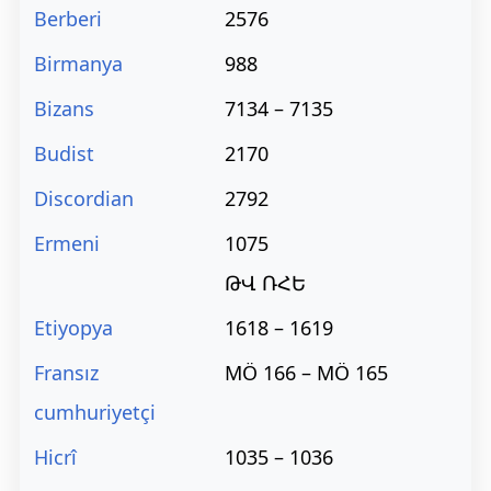
Berberi
2576
Birmanya
988
Bizans
7134 – 7135
Budist
2170
Discordian
2792
Ermeni
1075
ԹՎ ՌՀԵ
Etiyopya
1618 – 1619
Fransız
MÖ 166 – MÖ 165
cumhuriyetçi
Hicrî
1035 – 1036