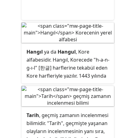
Hangıl
ya da
Hangul
, Kore
alfabesidir. Hangıl, Korecede "h-a-n-
g-ı-l" [한글] harflerine tekabül eden
Kore harfleriyle yazılır. 1443 yılında
Çosôn Hanedanlığı'ndan (*) Kral
Sejong tarafından oluşturulmuştur.
Tarih
, geçmiş zamanın incelenmesi
bilimidir. "Tarih", geçmişte yaşanan
olayların incelenmesinin yanı sıra,