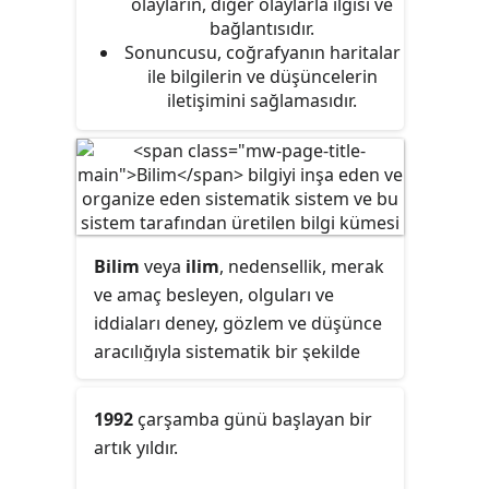
olayların, diğer olaylarla ilgisi ve
coğrafya terimini ilk kullanan kişi
bağlantısıdır.
Sonuncusu, coğrafyanın haritalar
Eratosthenes olmuştur. Gregg ve
ile bilgilerin ve düşüncelerin
Leinhardt (1994), coğrafyayı 4
iletişimini sağlamasıdır.
özellikle karakterize edilen bir
disiplin olarak tanımlamaktadırlar:
Bilim
veya
ilim
, nedensellik, merak
ve amaç besleyen, olguları ve
iddiaları deney, gözlem ve düşünce
aracılığıyla sistematik bir şekilde
inceleyen entelektüel ve uygulamalı
disiplinler bütünüdür. Kimi
1992
çarşamba günü başlayan bir
kullanımlarda bu tanımın "ilim" için
artık yıldır.
geçerli olmadığının altını çizmek