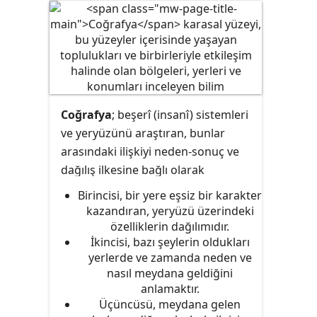
arasındaki ilişkilerden küresel
sosyal işleyişlere kadar geniş bir
alana yayılmıştır. Bu disiplin
insanların neden ve nasıl bir toplum
içinde düzenli yaşadıkları kadar
bireylerin veya birlik, grup ya da
Coğrafya
; beşerî (insanî) sistemleri
kurum üyelerinin nasıl yaşadığına
ve yeryüzünü araştıran, bunlar
da odaklanmıştır.
arasındaki ilişkiyi neden-sonuç ve
dağılış ilkesine bağlı olarak
inceleyen ve sorgulayan bir bilim
Birincisi, bir yere eşsiz bir karakter
dalıdır. Yer ve insanlar arasındaki
kazandıran, yeryüzü üzerindeki
ilişkiler coğrafyanın konusunu
özelliklerin dağılımıdır.
İkincisi, bazı şeylerin oldukları
oluşturur. Coğrafya sözcüğü
yerlerde ve zamanda neden ve
Yunanca “
γεωγραφία”
gaia
(yer) ve
nasıl meydana geldiğini
gráphein
sözcüklerinden türemiştir.
anlamaktır.
Türkçesi
yerçizim
sözcüğüdür.
Üçüncüsü, meydana gelen
Zamanımızdan 2200 yıl önce