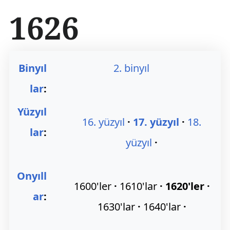
İ
1626
ç
e
r
i
ğ
Binyıl
2. binyıl
e
a
lar
:
t
l
Yüzyıl
a
16. yüzyıl
17. yüzyıl
18.
lar
:
yüzyıl
Onyıll
1600'ler
1610'lar
1620'ler
ar
:
1630'lar
1640'lar