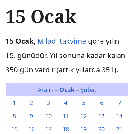
İ
15 Ocak
ç
e
r
i
ğ
15 Ocak
,
Miladi takvime
göre yılın
e
a
15. günüdür. Yıl sonuna kadar kalan
t
l
350 gün vardır (artık yıllarda 351).
a
Aralık
–
Ocak
–
Şubat
1
2
3
4
5
6
7
8
9
10
11
12
13
14
15
16
17
18
19
20
21