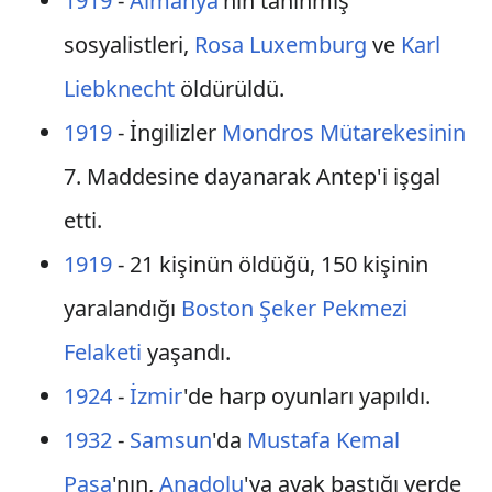
1919
-
Almanya
'nın tanınmış
sosyalistleri,
Rosa Luxemburg
ve
Karl
Liebknecht
öldürüldü.
1919
- İngilizler
Mondros Mütarekesinin
7. Maddesine dayanarak Antep'i işgal
etti.
1919
- 21 kişinün öldüğü, 150 kişinin
yaralandığı
Boston Şeker Pekmezi
Felaketi
yaşandı.
1924
-
İzmir
'de harp oyunları yapıldı.
1932
-
Samsun
'da
Mustafa Kemal
Paşa
'nın,
Anadolu
'ya ayak bastığı yerde