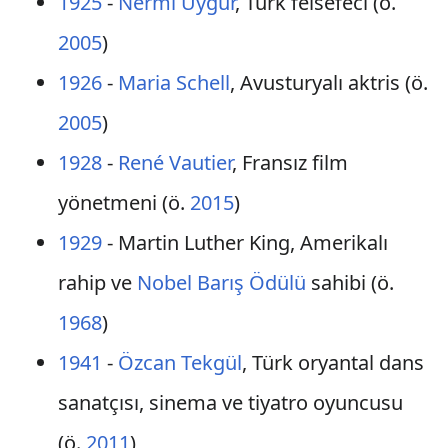
1925
-
Nermi Uygur
, Türk felsefeci (ö.
2005
)
1926
-
Maria Schell
, Avusturyalı aktris (ö.
2005
)
1928
-
René Vautier
, Fransız film
yönetmeni (ö.
2015
)
1929
- Martin Luther King, Amerikalı
rahip ve
Nobel Barış Ödülü
sahibi (ö.
1968
)
1941
-
Özcan Tekgül
, Türk oryantal dans
sanatçısı, sinema ve tiyatro oyuncusu
(ö.
2011
)