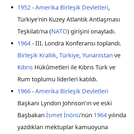
1952
-
Amerika Birleşik Devletleri
,
Türkiye'nin Kuzey Atlantik Antlaşması
Teşkilatı'na (
NATO
) girişini onayladı.
1964
- III. Londra Konferansı toplandı.
Birleşik Krallık
,
Türkiye
,
Yunanistan
ve
Kıbrıs
Hükûmetleri ile Kıbrıs Türk ve
Rum toplumu liderleri katıldı.
1966
-
Amerika Birleşik Devletleri
Başkanı Lyndon Johnson'ın ve eski
Başbakan
İsmet İnönü
'nün
1964
yılında
yazdıkları mektuplar kamuoyuna