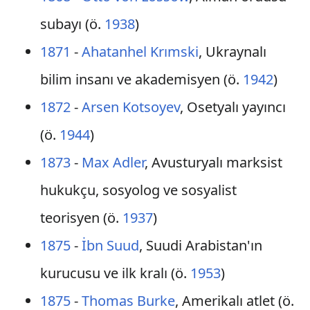
subayı (ö.
1938
)
1871
-
Ahatanhel Krımski
, Ukraynalı
bilim insanı ve akademisyen (ö.
1942
)
1872
-
Arsen Kotsoyev
, Osetyalı yayıncı
(ö.
1944
)
1873
-
Max Adler
, Avusturyalı marksist
hukukçu, sosyolog ve sosyalist
teorisyen (ö.
1937
)
1875
-
İbn Suud
, Suudi Arabistan'ın
kurucusu ve ilk kralı (ö.
1953
)
1875
-
Thomas Burke
, Amerikalı atlet (ö.