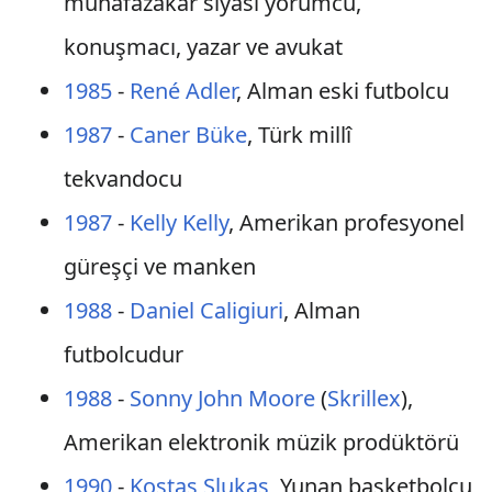
muhafazakâr siyasi yorumcu,
konuşmacı, yazar ve avukat
1985
-
René Adler
, Alman eski futbolcu
1987
-
Caner Büke
, Türk millî
tekvandocu
1987
-
Kelly Kelly
, Amerikan profesyonel
güreşçi ve manken
1988
-
Daniel Caligiuri
, Alman
futbolcudur
1988
-
Sonny John Moore
(
Skrillex
),
Amerikan elektronik müzik prodüktörü
1990
-
Kostas Slukas
, Yunan basketbolcu