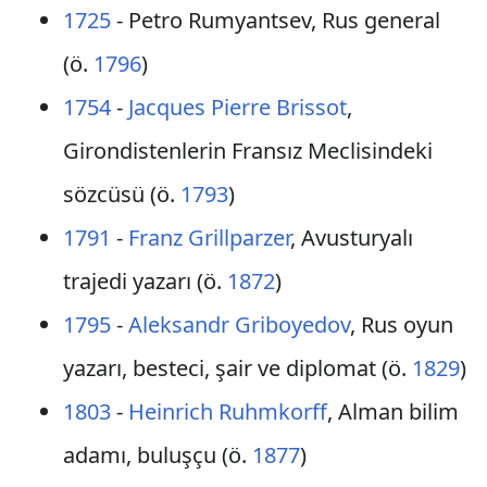
1725
- Petro Rumyantsev, Rus general
(ö.
1796
)
1754
-
Jacques Pierre Brissot
,
Girondistenlerin Fransız Meclisindeki
sözcüsü (ö.
1793
)
1791
-
Franz Grillparzer
, Avusturyalı
trajedi yazarı (ö.
1872
)
1795
-
Aleksandr Griboyedov
, Rus oyun
yazarı, besteci, şair ve diplomat (ö.
1829
)
1803
-
Heinrich Ruhmkorff
, Alman bilim
adamı, buluşçu (ö.
1877
)