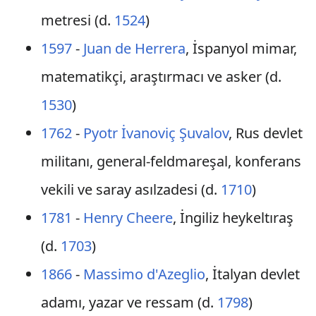
metresi (d.
1524
)
1597
-
Juan de Herrera
, İspanyol mimar,
matematikçi, araştırmacı ve asker (d.
1530
)
1762
-
Pyotr İvanoviç Şuvalov
, Rus devlet
militanı, general-feldmareşal, konferans
vekili ve saray asılzadesi (d.
1710
)
1781
-
Henry Cheere
, İngiliz heykeltıraş
(d.
1703
)
1866
-
Massimo d'Azeglio
, İtalyan devlet
adamı, yazar ve ressam (d.
1798
)