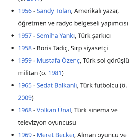
1956
-
Sandy Tolan
, Amerikalı yazar,
öğretmen ve radyo belgeseli yapımcısı
1957
-
Semiha Yankı
, Türk şarkıcı
1958
- Boris Tadiç, Sırp siyasetçi
1959
-
Mustafa Özenç
, Türk sol görüşlü
militan (ö.
1981
)
1965
-
Sedat Balkanlı
, Türk futbolcu (ö.
2009
)
1968
-
Volkan Ünal
, Türk sinema ve
televizyon oyuncusu
1969
-
Meret Becker
, Alman oyuncu ve