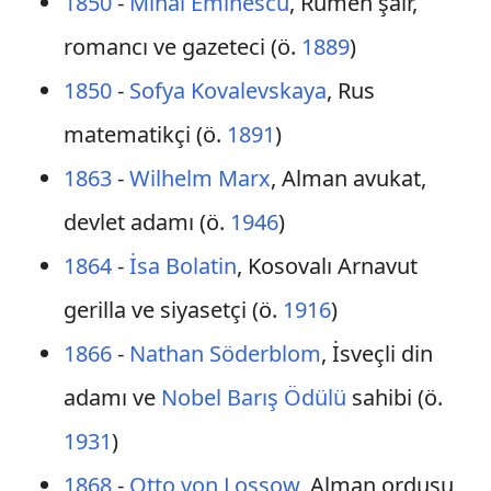
1850
-
Mihai Eminescu
, Rumen şair,
romancı ve gazeteci (ö.
1889
)
1850
-
Sofya Kovalevskaya
, Rus
matematikçi (ö.
1891
)
1863
-
Wilhelm Marx
, Alman avukat,
devlet adamı (ö.
1946
)
1864
-
İsa Bolatin
, Kosovalı Arnavut
gerilla ve siyasetçi (ö.
1916
)
1866
-
Nathan Söderblom
, İsveçli din
adamı ve
Nobel Barış Ödülü
sahibi (ö.
1931
)
1868
-
Otto von Lossow
, Alman ordusu