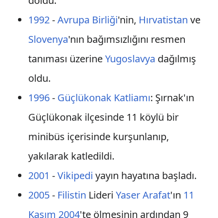
doldu.
1992
-
Avrupa Birliği
'nin,
Hırvatistan
ve
Slovenya
'nın bağımsızlığını resmen
tanıması üzerine
Yugoslavya
dağılmış
oldu.
1996
-
Güçlükonak Katliamı
: Şırnak'ın
Güçlükonak ilçesinde 11 köylü bir
minibüs içerisinde kurşunlanıp,
yakılarak katledildi.
2001
-
Vikipedi
yayın hayatına başladı.
2005
-
Filistin
Lideri
Yaser Arafat
'ın
11
Kasım
2004
'te ölmesinin ardından 9