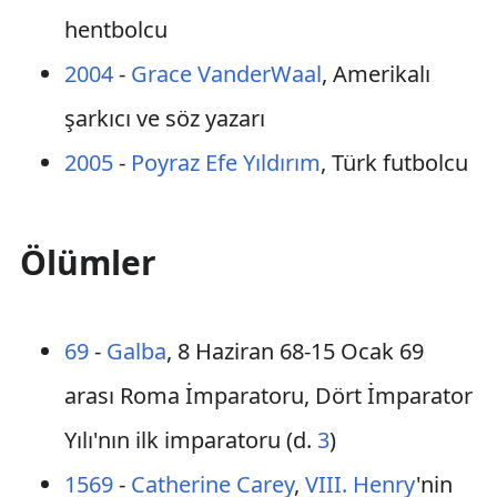
hentbolcu
2004
-
Grace VanderWaal
, Amerikalı
şarkıcı ve söz yazarı
2005
-
Poyraz Efe Yıldırım
, Türk futbolcu
Ölümler
69
-
Galba
, 8 Haziran 68-15 Ocak 69
arası Roma İmparatoru, Dört İmparator
Yılı'nın ilk imparatoru (d.
3
)
1569
-
Catherine Carey
,
VIII. Henry
'nin