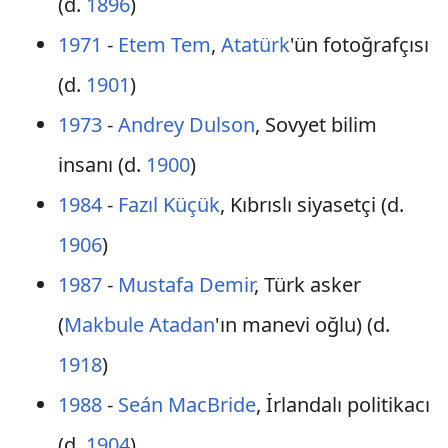
(d.
1896
)
1971
-
Etem Tem
,
Atatürk
'ün fotoğrafçısı
(d.
1901
)
1973
-
Andrey Dulson
, Sovyet bilim
insanı (d.
1900
)
1984
-
Fazıl Küçük
, Kıbrıslı siyasetçi (d.
1906
)
1987
-
Mustafa Demir
, Türk asker
(
Makbule Atadan
'ın manevi oğlu) (d.
1918
)
1988
-
Seán MacBride
, İrlandalı politikacı
(d.
1904
)