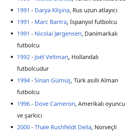
1991
-
Darya Klişina
, Rus uzun atlayıcı
1991
-
Marc Bartra
,
İspanyol futbolcu
1991
-
Nicolai Jørgensen
, Danimarkalı
futbolcu
1992
-
Joël Veltman
,
Hollandalı
futbolcudur
1994
-
Sinan Gümüş
, Türk asıllı Alman
futbolcu
1996
-
Dove Cameron
, Amerikalı oyuncu
ve şarkıcı
2000
-
Thale Rushfeldt Deila
, Norveçli