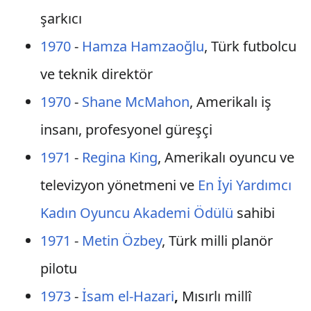
şarkıcı
1970
-
Hamza Hamzaoğlu
, Türk futbolcu
ve teknik direktör
1970
-
Shane McMahon
, Amerikalı iş
insanı, profesyonel güreşçi
1971
-
Regina King
, Amerikalı oyuncu ve
televizyon yönetmeni ve
En İyi Yardımcı
Kadın Oyuncu Akademi Ödülü
sahibi
1971
-
Metin Özbey
, Türk milli planör
pilotu
1973
-
İsam el-Hazari
,
Mısırlı millî