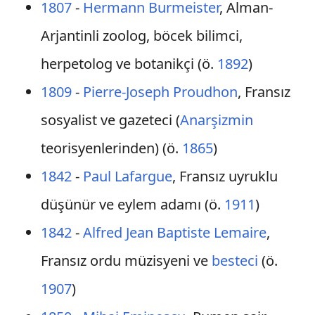
1807
-
Hermann Burmeister
, Alman-
Arjantinli zoolog, böcek bilimci,
herpetolog ve botanikçi (ö.
1892
)
1809
-
Pierre-Joseph Proudhon
, Fransız
sosyalist ve gazeteci (
Anarşizmin
teorisyenlerinden) (ö.
1865
)
1842
-
Paul Lafargue
, Fransız uyruklu
düşünür ve eylem adamı (ö.
1911
)
1842
-
Alfred Jean Baptiste Lemaire
,
Fransız ordu müzisyeni ve
besteci
(ö.
1907
)