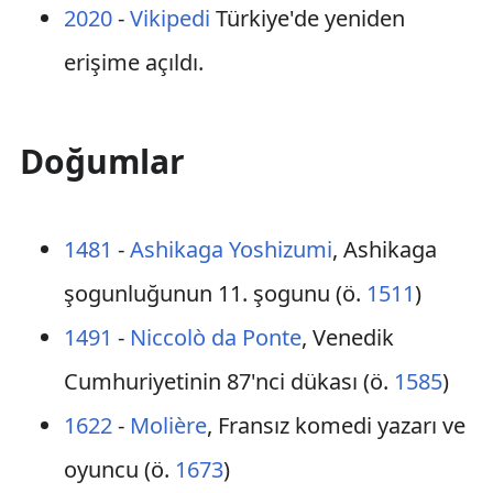
2020
-
Vikipedi
Türkiye'de yeniden
erişime açıldı.
Doğumlar
1481
-
Ashikaga Yoshizumi
, Ashikaga
şogunluğunun 11. şogunu (ö.
1511
)
1491
-
Niccolò da Ponte
, Venedik
Cumhuriyetinin 87'nci dükası (ö.
1585
)
1622
-
Molière
, Fransız komedi yazarı ve
oyuncu (ö.
1673
)