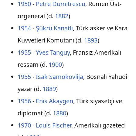
1950
-
Petre Dumitrescu
, Rumen Üst-
orgeneral (d.
1882
)
1954
-
Şükrü Kanatlı
, Türk asker ve Kara
Kuvvetleri Komutanı (d.
1893
)
1955
-
Yves Tanguy
, Fransız-Amerikalı
ressam (d.
1900
)
1955
-
Isak Samokovlija
, Bosnalı Yahudi
yazar (d.
1889
)
1956
-
Enis Akaygen
, Türk siyasetçi ve
diplomat (d.
1880
)
1970
-
Louis Fischer
, Amerikalı gazeteci