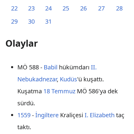
22
23
24
25
26
27
28
29
30
31
Olaylar
MÖ 588 -
Babil
hükümdarı
II.
Nebukadnezar
,
Kudüs
'ü kuşattı.
Kuşatma
18 Temmuz
MÖ 586'ya dek
sürdü.
1559
-
İngiltere
Kraliçesi
I. Elizabeth
taç
taktı.