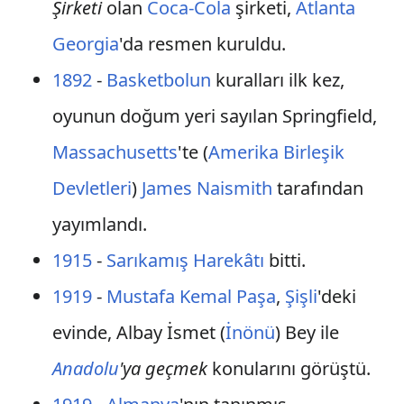
Şirketi
olan
Coca-Cola
şirketi,
Atlanta
Georgia
'da resmen kuruldu.
1892
-
Basketbolun
kuralları ilk kez,
oyunun doğum yeri sayılan Springfield,
Massachusetts
'te (
Amerika Birleşik
Devletleri
)
James Naismith
tarafından
yayımlandı.
1915
-
Sarıkamış Harekâtı
bitti.
1919
-
Mustafa Kemal Paşa
,
Şişli
'deki
evinde, Albay İsmet (
İnönü
) Bey ile
Anadolu
'ya geçmek
konularını görüştü.