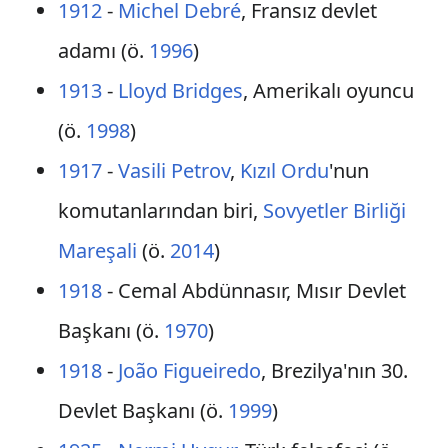
1912
-
Michel Debré
, Fransız devlet
adamı (ö.
1996
)
1913
-
Lloyd Bridges
, Amerikalı oyuncu
(ö.
1998
)
1917
-
Vasili Petrov
,
Kızıl Ordu
'nun
komutanlarından biri,
Sovyetler Birliği
Mareşali
(ö.
2014
)
1918
- Cemal Abdünnasır, Mısır Devlet
Başkanı (ö.
1970
)
1918
-
João Figueiredo
, Brezilya'nın 30.
Devlet Başkanı (ö.
1999
)