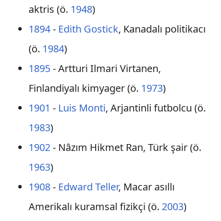
aktris (ö.
1948
)
1894
-
Edith Gostick
, Kanadalı politikacı
(ö.
1984
)
1895
- Artturi Ilmari Virtanen,
Finlandiyalı kimyager (ö.
1973
)
1901
-
Luis Monti
, Arjantinli futbolcu (ö.
1983
)
1902
- Nâzım Hikmet Ran, Türk şair (ö.
1963
)
1908
-
Edward Teller
, Macar asıllı
Amerikalı kuramsal fizikçi (ö.
2003
)