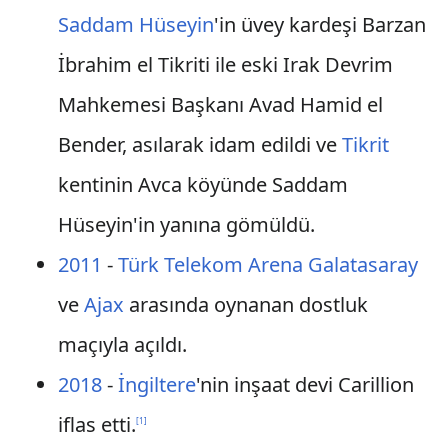
Saddam Hüseyin
'in üvey kardeşi Barzan
İbrahim el Tikriti ile eski Irak Devrim
Mahkemesi Başkanı Avad Hamid el
Bender, asılarak idam edildi ve
Tikrit
kentinin Avca köyünde Saddam
Hüseyin'in yanına gömüldü.
2011
-
Türk Telekom Arena
Galatasaray
ve
Ajax
arasında oynanan dostluk
maçıyla açıldı.
2018
-
İngiltere
'nin inşaat devi Carillion
iflas etti.
[
1
]