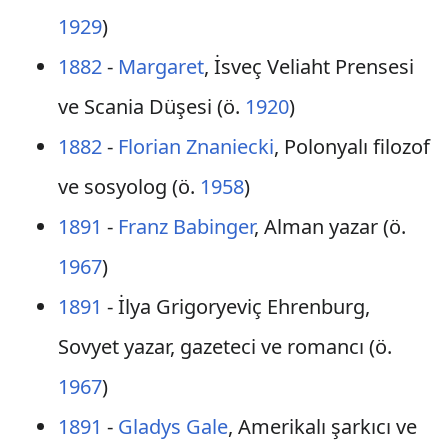
1929
)
1882
-
Margaret
, İsveç Veliaht Prensesi
ve Scania Düşesi (ö.
1920
)
1882
-
Florian Znaniecki
, Polonyalı filozof
ve sosyolog (ö.
1958
)
1891
-
Franz Babinger
, Alman yazar (ö.
1967
)
1891
- İlya Grigoryeviç Ehrenburg,
Sovyet yazar, gazeteci ve romancı (ö.
1967
)
1891
-
Gladys Gale
, Amerikalı şarkıcı ve