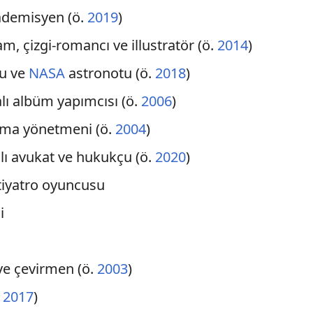
kademisyen (ö.
2019
)
am, çizgi-romancı ve illustratör (ö.
2014
)
tu ve
NASA
astronotu (ö.
2018
)
alı albüm yapımcısı (ö.
2006
)
nema yönetmeni (ö.
2004
)
lı avukat ve hukukçu (ö.
2020
)
tiyatro oyuncusu
i
 ve çevirmen (ö.
2003
)
.
2017
)