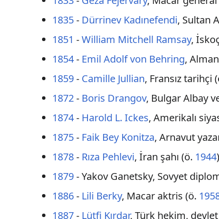
1833
-
Géza Fejérváry
, Macar general
1835
-
Dürrinev Kadınefendi
, Sultan 
1851
-
William Mitchell Ramsay
, İsko
1854
-
Emil Adolf von Behring
, Alma
1859
-
Camille Jullian
, Fransız tarihçi 
1872
-
Boris Drangov
, Bulgar Albay 
1874
-
Harold L. Ickes
, Amerikalı siy
1875
-
Faik Bey Konitza
, Arnavut yaza
1878
-
Rıza Pehlevi
, İran şahı (ö.
1944
1879
- Yakov Ganetsky, Sovyet diplom
1886
-
Lili Berky
, Macar aktris (ö.
195
1887
-
Lütfi Kırdar
, Türk hekim, devlet