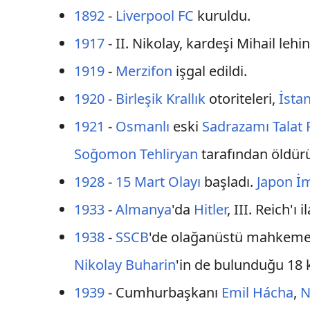
1892
-
Liverpool FC
kuruldu.
1917
- II. Nikolay, kardeşi Mihail lehin
1919
-
Merzifon
işgal edildi.
1920
-
Birleşik Krallık
otoriteleri,
İsta
1921
-
Osmanlı
eski
Sadrazamı
Talat
Soğomon Tehliryan
tarafından öldür
1928
-
15 Mart Olayı
başladı.
Japon İ
1933
-
Almanya
'da
Hitler
, III. Reich'ı i
1938
-
SSCB
'de olağanüstü mahkemed
Nikolay Buharin
'in de bulunduğu 18 ki
1939
- Cumhurbaşkanı
Emil Hácha
,
N