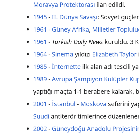
Moravya Protektorası
ilan edildi.
1945
-
II. Dünya Savaşı
: Sovyet güçle
1961
-
Güney Afrika
,
Milletler Toplul
1961
-
Turkish Daily News
kuruldu. 3 
1964
-
Sinema
yıldızı
Elizabeth Taylor
1985
-
İnternette
ilk alan adı tescili ya
1989
-
Avrupa Şampiyon Kulüpler Ku
yaptığı maçta 1-1 berabere kalarak, b
2001
-
İstanbul
-
Moskova
seferini y
Suudi
antiterör timlerince düzenlene
2002
-
Güneydoğu Anadolu Projesini