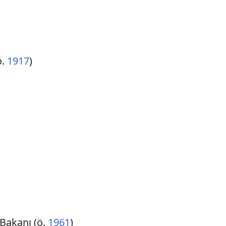
ö.
1917
)
 Bakanı (ö.
1961
)