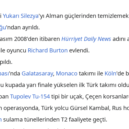
ri
Yukarı Silezya
'yı Alman güçlerinden temizlemek
uğu
'ndan ayrıldı.
Kasım 2008'den itibaren
Hürriyet Daily News
adını a
ile oyuncu
Richard Burton
evlendi.
pıldı.
pası
'nda
Galatasaray
,
Monaco
takımı ile
Köln
'de 
u kupada yarı finale yükselen ilk Türk takımı oldu
apan
Tupolev Tu-154
tipi bir uçak, Çeçen korsanlarc
n operasyonda, Türk yolcu Gürsel Kambal, Rus ho
n
sulama tünellerinden T2 faaliyete geçti.