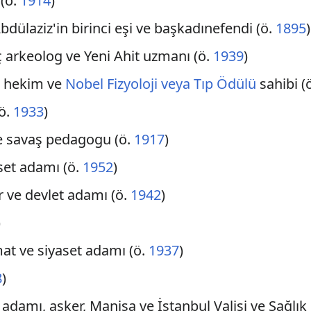
 (ö.
1914
)
Abdülaziz'in birinci eşi ve başkadınefendi (ö.
1895
)
ç arkeolog ve Yeni Ahit uzmanı (ö.
1939
)
n hekim ve
Nobel Fizyoloji veya Tıp Ödülü
sahibi (
(ö.
1933
)
ve savaş pedagogu (ö.
1917
)
aset adamı (ö.
1952
)
r ve devlet adamı (ö.
1942
)
)
at ve siyaset adamı (ö.
1937
)
8
)
 adamı, asker, Manisa ve İstanbul Valisi ve Sağlık