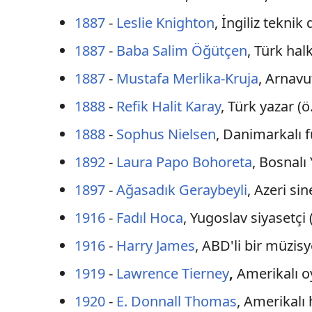
1887
-
Leslie Knighton
, İngiliz teknik
1887
-
Baba Salim Öğütçen
, Türk halk
1887
-
Mustafa Merlika-Kruja
, Arnavu
1888
-
Refik Halit Karay
, Türk yazar (ö
1888
-
Sophus Nielsen
, Danimarkalı f
1892
-
Laura Papo Bohoreta
, Bosnalı
1897
-
Ağasadık Geraybeyli
, Azeri si
1916
-
Fadıl Hoca
, Yugoslav siyasetçi 
1916
-
Harry James
, ABD'li bir müzis
1919
-
Lawrence Tierney
,
Amerikalı o
1920
-
E. Donnall Thomas
, Amerikalı