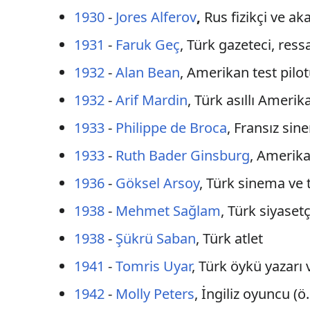
1930
-
Jores Alferov
,
Rus fizikçi ve a
1931
-
Faruk Geç
, Türk gazeteci, ress
1932
-
Alan Bean
, Amerikan test pilo
1932
-
Arif Mardin
, Türk asıllı Amerik
1933
-
Philippe de Broca
, Fransız si
1933
-
Ruth Bader Ginsburg
, Amerika
1936
-
Göksel Arsoy
, Türk sinema ve 
1938
-
Mehmet Sağlam
, Türk siyasetç
1938
-
Şükrü Saban
, Türk atlet
1941
-
Tomris Uyar
, Türk öykü yazarı
1942
-
Molly Peters
, İngiliz oyuncu (ö