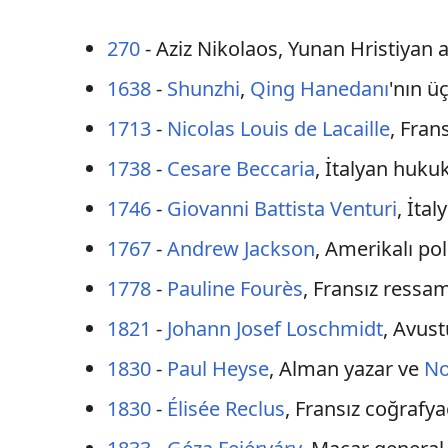
270
- Aziz Nikolaos, Yunan Hristiyan 
1638
-
Shunzhi
,
Qing Hanedanı
'nın ü
1713
-
Nicolas Louis de Lacaille
, Fran
1738
-
Cesare Beccaria
, İtalyan huku
1746
-
Giovanni Battista Venturi
, İtal
1767
-
Andrew Jackson
, Amerikalı pol
1778
-
Pauline Fourès
, Fransız ressa
1821
-
Johann Josef Loschmidt
, Avust
1830
-
Paul Heyse
, Alman yazar ve
No
1830
-
Élisée Reclus
, Fransız coğrafyac