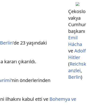
Çekoslo
vakya
Cumhur
başkanı
Emil
e
Berlin
'de 23 yaşındaki
Hácha
ve
Adolf
Hitler
 kararı çıkarıldı.
(
Reichsk
anzlei
,
Berlin
)
vrimi
'nin önderlerinden
'ni ilhakını kabul etti ve
Bohemya ve