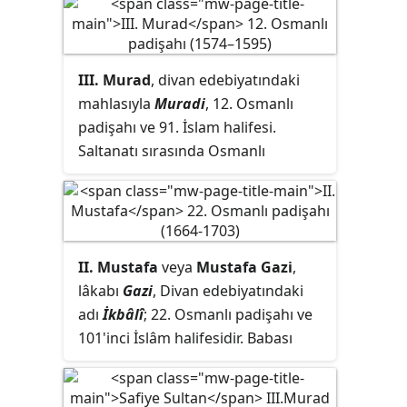
Saltanatı boyunca sefere
gitmemiştir. Saltanatında Celali
isyanları bastırılmıştır. Tarihi
III. Murad
, divan edebiyatındaki
yarımadada bulunan ve Mavi Camii
mahlasıyla
Muradi
, 12. Osmanlı
olarak da bilinen Sultanahmet
padişahı ve 91. İslam halifesi.
Camii, 1609-1617 yılları arasında
Saltanatı sırasında Osmanlı
saltanatı döneminde yaptırılmıştır.
İmparatorluğu en geniş sınırlara
ulaşmasına rağmen, devletteki
yozlaşma yine saltanatı sırasında
başlamıştır. Saltanatı boyunca
II. Mustafa
veya
Mustafa Gazi
,
sefere gitmemiştir.
lâkabı
Gazi
, Divan edebiyatındaki
adı
İkbâlî
; 22. Osmanlı padişahı ve
101'inci İslâm halifesidir. Babası
Sultan IV. Mehmed, annesi
Emetullah Râbi'a Gülnûş Sultan'dır.