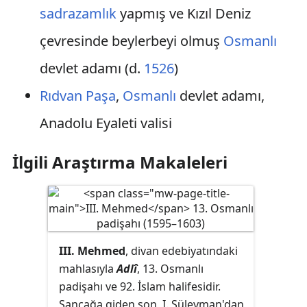
sadrazamlık
yapmış ve Kızıl Deniz
çevresinde beylerbeyi olmuş
Osmanlı
devlet adamı (d.
1526
)
Rıdvan Paşa
,
Osmanlı
devlet adamı,
Anadolu Eyaleti valisi
İlgili Araştırma Makaleleri
III. Mehmed
, divan edebiyatındaki
mahlasıyla
Adlî
, 13. Osmanlı
padişahı ve 92. İslam halifesidir.
Sancağa giden son, I. Süleyman'dan