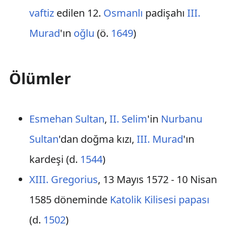
vaftiz
edilen 12.
Osmanlı
padişahı
III.
Murad
'ın
oğlu
(ö.
1649
)
Ölümler
Esmehan Sultan
,
II. Selim
'in
Nurbanu
Sultan
'dan doğma kızı,
III. Murad
'ın
kardeşi (d.
1544
)
XIII. Gregorius
, 13 Mayıs 1572 - 10 Nisan
1585 döneminde
Katolik Kilisesi
papası
(d.
1502
)