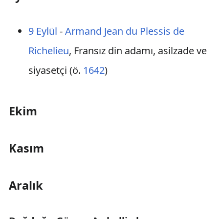
9 Eylül
-
Armand Jean du Plessis de
Richelieu
, Fransız din adamı, asilzade ve
siyasetçi (ö.
1642
)
Ekim
Kasım
Aralık