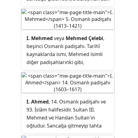
30 yıl sonra sefere çıkan ilk
padişahtır ve bu nedenle de
Avusturya’ya karşı kazanılan Eğri
Kuşatması’nda ordunun başında
I. Mehmed
veya
Mehmed Çelebi
,
olması nedeniyle kendisine
Eğri
beşinci Osmanlı padişahı. Tarihî
Fatihi
unvanı verilmiştir. Döneminde
kaynaklarda ismi, Mehmed isimli
gerçekleşmiş olan Haçova Savaşı,
diğer padişahlarınki gibi,
Osmanlı İmparatorluğu’nun Avrupa
Muhammed şeklinde geçer. Babası
topraklarında kazandığı son büyük
I. Bayezid, annesi cariye olan Devlet
zaferidir. Sancak düzenini kaldırmış
Hatun'dur.
ve kendisinden önceki hükümdarlar
dönemlerinde de süren Celali
I. Ahmed
, 14. Osmanlı padişahı ve
İsyanları’nı 1595-1603 yılları
93. İslâm halifesidir. Sultan III.
arasında kanlı şekilde bastırmıştır.
Mehmed ve Handan Sultan'ın
oğludur. Sancağa gitmeyip tahta
çıkan ilk Osmanlı padişahıdır.