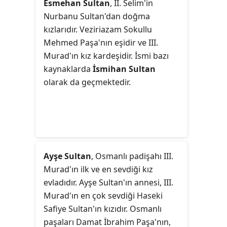
Esmehan Sultan
, II. Selim'in
bir Osmanlı devlet adamıdır.
Nurbanu Sultan'dan doğma
kızlarıdır. Veziriazam Sokullu
Mehmed Paşa'nın eşidir ve III.
Murad'ın kız kardeşidir. İsmi bazı
kaynaklarda
İsmihan Sultan
olarak da geçmektedir.
Ayşe Sultan
, Osmanlı padişahı III.
Murad'ın ilk ve en sevdiği kız
evladıdır. Ayşe Sultan'ın annesi, III.
Murad'ın en çok sevdiği Haseki
Safiye Sultan'ın kızıdır. Osmanlı
paşaları Damat İbrahim Paşa'nın,