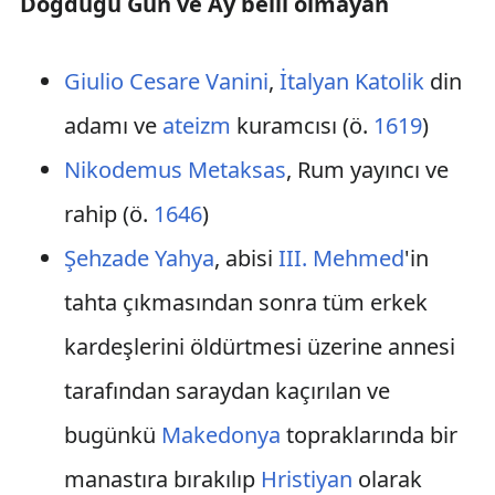
Doğduğu Gün ve Ay belli olmayan
Giulio Cesare Vanini
,
İtalyan
Katolik
din
adamı ve
ateizm
kuramcısı (ö.
1619
)
Nikodemus Metaksas
, Rum yayıncı ve
rahip (ö.
1646
)
Şehzade Yahya
, abisi
III. Mehmed
'in
tahta çıkmasından sonra tüm erkek
kardeşlerini öldürtmesi üzerine annesi
tarafından saraydan kaçırılan ve
bugünkü
Makedonya
topraklarında bir
manastıra bırakılıp
Hristiyan
olarak