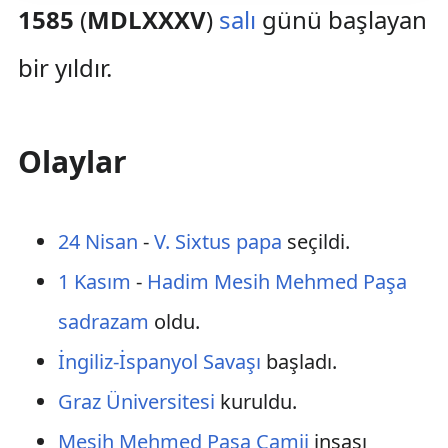
1585
(
MDLXXXV
)
salı
günü başlayan
bir yıldır.
Olaylar
24 Nisan
-
V. Sixtus
papa
seçildi.
1 Kasım
-
Hadim Mesih Mehmed Paşa
sadrazam
oldu.
İngiliz-İspanyol Savaşı
başladı.
Graz Üniversitesi
kuruldu.
Mesih Mehmed Paşa Camii
inşası