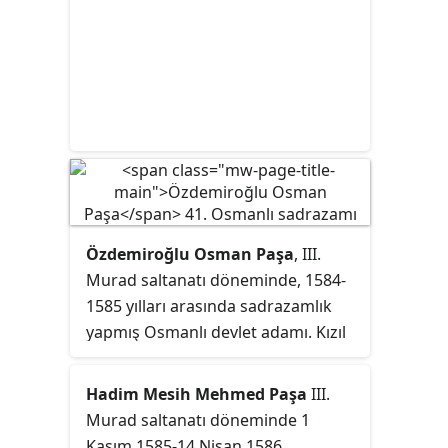
Özdemiroğlu Osman Paşa
, III.
Murad saltanatı döneminde, 1584-
1585 yılları arasında sadrazamlık
yapmış Osmanlı devlet adamı. Kızıl
Deniz çevresinde beylerbeyi
olmuştur. Kafkasya'da elde ettiği
Hadim Mesih Mehmed Paşa
III.
başarılar ile
Kafkas Fatihi
unvanını
Murad saltanatı döneminde 1
almıştır.
Kasım 1585-14 Nisan 1586