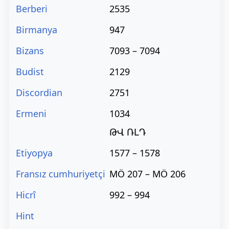
Berberi
2535
Birmanya
947
Bizans
7093 – 7094
Budist
2129
Discordian
2751
Ermeni
1034
ԹՎ ՌԼԴ
Etiyopya
1577 – 1578
Fransız cumhuriyetçi
MÖ 207 – MÖ 206
Hicrî
992 – 994
Hint