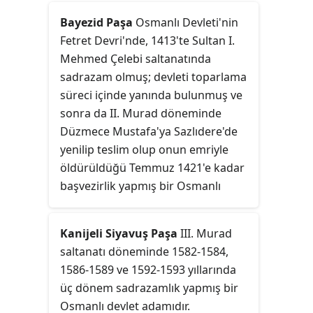
Bayezid Paşa
Osmanlı Devleti'nin
Fetret Devri'nde, 1413'te Sultan I.
Mehmed Çelebi saltanatında
sadrazam olmuş; devleti toparlama
süreci içinde yanında bulunmuş ve
sonra da II. Murad döneminde
Düzmece Mustafa'ya Sazlıdere'de
yenilip teslim olup onun emriyle
öldürüldüğü Temmuz 1421'e kadar
başvezirlik yapmış bir Osmanlı
devlet adamıdır.
Kanijeli Siyavuş Paşa
III. Murad
saltanatı döneminde 1582-1584,
1586-1589 ve 1592-1593 yıllarında
üç dönem sadrazamlık yapmış bir
Osmanlı devlet adamıdır.