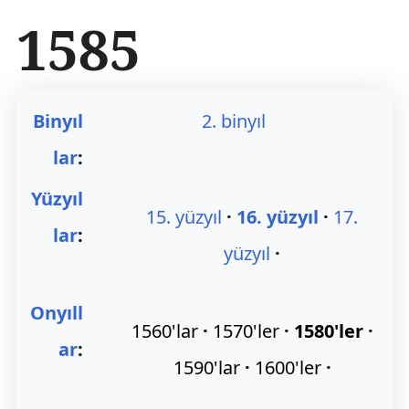
İ
1585
ç
e
r
i
ğ
Binyıl
2. binyıl
e
a
lar
:
t
l
Yüzyıl
a
15. yüzyıl
16. yüzyıl
17.
lar
:
yüzyıl
Onyıll
1560'lar
1570'ler
1580'ler
ar
:
1590'lar
1600'ler