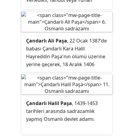
kökenli olarak tanımlıyor. Doğum
adı
Cecilia Venier-Baffo
,
Rachel
veya
Kalē Kartanou
olabilir.
Çandarlı Ali Paşa
, 22 Ocak 1387'de
babası Çandarlı Kara Halil
Hayreddin Paşa'nın ölümü üzerine
yerine geçerek, 18 Aralık 1406
tarihinde ölümüne kadar, I. Murad
ve I. Bayezid için Ankara
Muharebesi'ne kadar 15 yıl 6 ay ve
Fetret Devri döneminde
Süleyman
Çandarlı Halil Paşa
, 1439-1453
Çelebi
'nin yanında 4 yıl 4 küsur ay
tarihleri arasında sadrazamlık
vezir-i azamlık yapmış ve Osmanlı
yapmış Osmanlı devlet adamı.
Devleti'nin kuruluş sürecinde
önemli rol oynamış bir Osmanlı
devlet adamıdır.