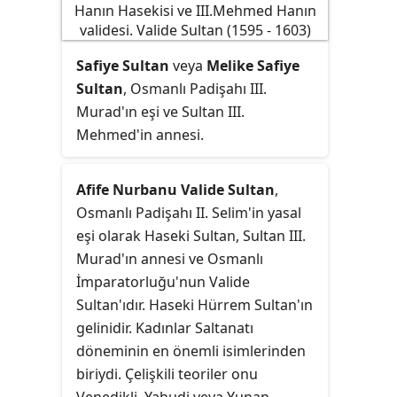
Kuvvetli bir ilim tahsili yaptı.
Osmanlı padişahları arasında
sefere çıkan son padişahtır.
Safiye Sultan
veya
Melike Safiye
Sultan
, Osmanlı Padişahı III.
Murad'ın
eşi
ve Sultan III.
Mehmed'in annesi.
Afife Nurbanu Valide Sultan
,
Osmanlı Padişahı II. Selim'in yasal
eşi olarak Haseki Sultan, Sultan III.
Murad'ın annesi ve Osmanlı
İmparatorluğu'nun Valide
Sultan'ıdır. Haseki Hürrem Sultan'ın
gelinidir. Kadınlar Saltanatı
döneminin en önemli isimlerinden
biriydi. Çelişkili teoriler onu
Venedikli, Yahudi veya Yunan