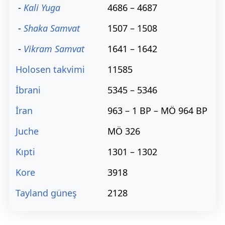
-
Kali Yuga
4686 – 4687
-
Shaka Samvat
1507 – 1508
-
Vikram Samvat
1641 – 1642
Holosen takvimi
11585
İbrani
5345 – 5346
İran
963 – 1 BP – MÖ 964 BP
Juche
MÖ 326
Kıpti
1301 – 1302
Kore
3918
Tayland güneş
2128