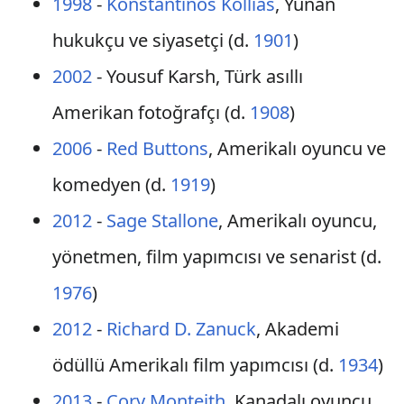
1998
-
Konstantinos Kollias
, Yunan
hukukçu ve siyasetçi (d.
1901
)
2002
- Yousuf Karsh, Türk asıllı
Amerikan fotoğrafçı (d.
1908
)
2006
-
Red Buttons
, Amerikalı oyuncu ve
komedyen (d.
1919
)
2012
-
Sage Stallone
, Amerikalı oyuncu,
yönetmen, film yapımcısı ve senarist (d.
1976
)
2012
-
Richard D. Zanuck
, Akademi
ödüllü Amerikalı film yapımcısı (d.
1934
)
2013
-
Cory Monteith
, Kanadalı oyuncu