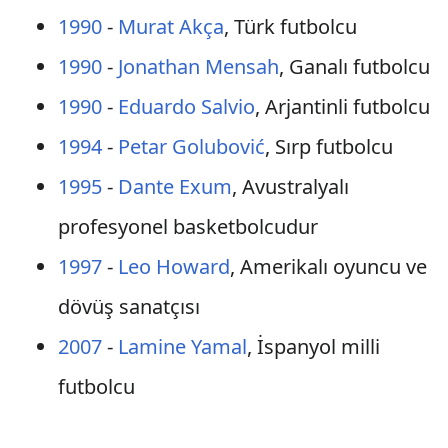
1990
-
Murat Akça
, Türk futbolcu
1990
-
Jonathan Mensah
, Ganalı futbolcu
1990
-
Eduardo Salvio
, Arjantinli futbolcu
1994
-
Petar Golubović
, Sırp futbolcu
1995
-
Dante Exum
, Avustralyalı
profesyonel basketbolcudur
1997
-
Leo Howard
, Amerikalı oyuncu ve
dövüş sanatçısı
2007
-
Lamine Yamal
, İspanyol milli
futbolcu