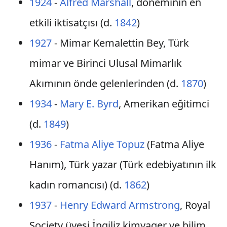
1924
-
Alfred Marshall
, döneminin en
etkili iktisatçısı (d.
1842
)
1927
- Mimar Kemalettin Bey, Türk
mimar ve Birinci Ulusal Mimarlık
Akımının önde gelenlerinden (d.
1870
)
1934
-
Mary E. Byrd
, Amerikan eğitimci
(d.
1849
)
1936
-
Fatma Aliye Topuz
(Fatma Aliye
Hanım), Türk yazar (Türk edebiyatının ilk
kadın romancısı) (d.
1862
)
1937
-
Henry Edward Armstrong
, Royal
Society üyesi İngiliz kimyager ve bilim