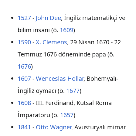
1527
-
John Dee
, İngiliz matematikçi ve
bilim insanı (ö.
1609
)
1590
-
X. Clemens
, 29 Nisan 1670 - 22
Temmuz 1676 döneminde papa (ö.
1676
)
1607
-
Wenceslas Hollar
, Bohemyalı-
İngiliz oymacı (ö.
1677
)
1608
- III. Ferdinand, Kutsal Roma
İmparatoru (ö.
1657
)
1841
-
Otto Wagner
, Avusturyalı mimar