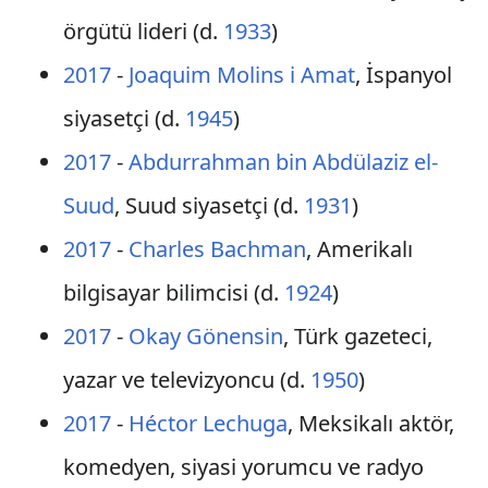
örgütü lideri (d.
1933
)
2017
-
Joaquim Molins i Amat
, İspanyol
siyasetçi (d.
1945
)
2017
-
Abdurrahman bin Abdülaziz el-
Suud
, Suud siyasetçi (d.
1931
)
2017
-
Charles Bachman
, Amerikalı
bilgisayar bilimcisi (d.
1924
)
2017
-
Okay Gönensin
, Türk gazeteci,
yazar ve televizyoncu (d.
1950
)
2017
-
Héctor Lechuga
, Meksikalı aktör,
komedyen, siyasi yorumcu ve radyo