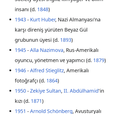
insanı (d.
1848
)
1943
-
Kurt Huber
, Nazi Almanyası'na
karşı direniş yürüten Beyaz Gül
grubunun üyesi (d.
1893
)
1945
-
Alla Nazimova
, Rus-Amerikalı
oyuncu, yönetmen ve yapımcı (d.
1879
)
1946
-
Alfred Stieglitz
, Amerikalı
fotoğrafçı (d.
1864
)
1950
-
Zekiye Sultan
,
II. Abdülhamid
'in
kızı (d.
1871
)
1951
-
Arnold Schönberg
, Avusturyalı