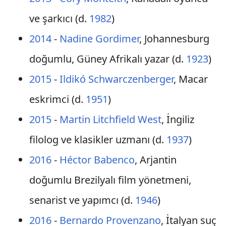
ve şarkıcı (d.
1982
)
2014
-
Nadine Gordimer
, Johannesburg
doğumlu, Güney Afrikalı yazar (d.
1923
)
2015
-
Ildikó Schwarczenberger
, Macar
eskrimci (d.
1951
)
2015
-
Martin Litchfield West
, İngiliz
filolog ve klasikler uzmanı (d.
1937
)
2016
-
Héctor Babenco
, Arjantin
doğumlu Brezilyalı film yönetmeni,
senarist ve yapımcı (d.
1946
)
2016
-
Bernardo Provenzano
, İtalyan suç