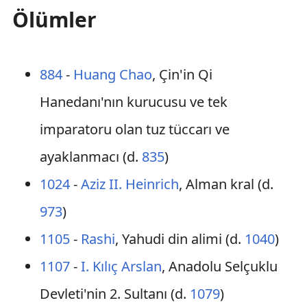
Ölümler
884
-
Huang Chao
, Çin'in Qi
Hanedanı'nın kurucusu ve tek
imparatoru olan tuz tüccarı ve
ayaklanmacı (d.
835
)
1024
-
Aziz II. Heinrich
, Alman kral (d.
973
)
1105
-
Rashi
, Yahudi din alimi (d.
1040
)
1107
-
I. Kılıç Arslan
, Anadolu Selçuklu
Devleti'nin 2. Sultanı (d.
1079
)