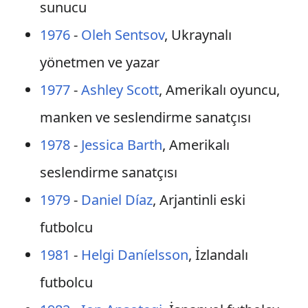
sunucu
1976
-
Oleh Sentsov
, Ukraynalı
yönetmen ve yazar
1977
-
Ashley Scott
, Amerikalı oyuncu,
manken ve seslendirme sanatçısı
1978
-
Jessica Barth
, Amerikalı
seslendirme sanatçısı
1979
-
Daniel Díaz
, Arjantinli eski
futbolcu
1981
-
Helgi Daníelsson
, İzlandalı
futbolcu