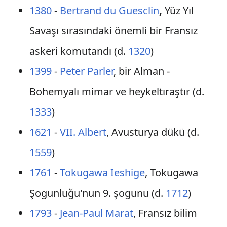
1380
-
Bertrand du Guesclin
,
Yüz Yıl
Savaşı sırasındaki önemli bir Fransız
askeri komutandı (d.
1320
)
1399
-
Peter Parler
, bir Alman -
Bohemyalı mimar ve heykeltıraştır (d.
1333
)
1621
-
VII. Albert
, Avusturya dükü (d.
1559
)
1761
-
Tokugawa Ieshige
, Tokugawa
Şogunluğu'nun 9. şogunu (d.
1712
)
1793
-
Jean-Paul Marat
, Fransız bilim