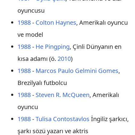
oyuncusu
1988
-
Colton Haynes
, Amerikalı oyuncu
ve model
1988
-
He Pingping
, Çinli Dünyanın en
kısa adamı (ö.
2010
)
1988
-
Marcos Paulo Gelmini Gomes
,
Brezilyalı futbolcu
1988
-
Steven R. McQueen
, Amerikalı
oyuncu
1988
-
Tulisa Contostavlos
İngiliz şarkıcı,
şarkı sözü yazarı ve aktris