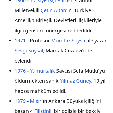
1966
-
Türkiye İşçi Partisi
İstanbul
Milletvekili
Çetin Altan
'ın, Türkiye -
Amerika Birleşik Devletleri ilişkileriyle
ilgili gensoru önergesi reddedildi.
1971
- Profesör
Mümtaz Soysal
ile yazar
Sevgi Soysal
, Mamak Cezaevi'nde
evlendi.
1976
-
Yumurtalık
Savcısı Sefa Mutlu'yu
öldürmekten sanık
Yılmaz Güney
, 19 yıl
hapse mahkûm edildi.
1979
-
Mısır
'ın Ankara Büyükelçiliği'ni
basan 4
Filistinli
, bir polisle bir bekçiyi