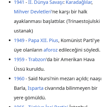
1941
-
II. Dünya Savaşı
:
Karadağlılar
,
Mihver Devletleri
'ne karşı bir halk
ayaklanması başlattılar. (Trinaestojulski
ustanak)
1949
-
Papa
XII. Pius
, Komünist Parti'ye
üye olanların
aforoz
edileceğini söyledi.
1959
-
Trabzon
'da bir Amerikan Hava
Üssü kuruldu.
1960
- Said Nursi'nin mezarı açıldı; naaşı
Barla,
Isparta
civarında bilinmeyen bir
yere gömüldü.