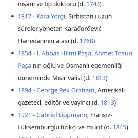
insanı ve tıp doktoru (d.
1743
)
1817
-
Kara Yorgi
, Sırbistan'ı uzun
süreler yöneten Karađorđević
Hanedanının atası (d.
1768
)
1854
-
I. Abbas Hilmi Paşa
,
Ahmet Tosun
Paşa
'nın oğlu ve Osmanlı egemenliği
döneminde Mısır valisi (d.
1813
)
1894
-
George Rex Graham
, Amerikalı
gazeteci, editör ve yayıncı (d.
1813
)
1921
-
Gabriel Lippmann
, Fransız-
Lüksemburglu fizikçi ve mucit (d.
1845
)