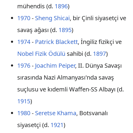
mühendis (d.
1896
)
1970
-
Sheng Shicai
, bir Çinli siyasetçi ve
savaş ağası (d.
1895
)
1974
-
Patrick Blackett
, İngiliz fizikçi ve
Nobel Fizik Ödülü
sahibi (d.
1897
)
1976
-
Joachim Peiper
, II. Dünya Savaşı
sırasında Nazi Almanyası'nda savaş
suçlusu ve kıdemli Waffen-SS Albayı (d.
1915
)
1980
-
Seretse Khama
, Botsvanalı
siyasetçi (d.
1921
)