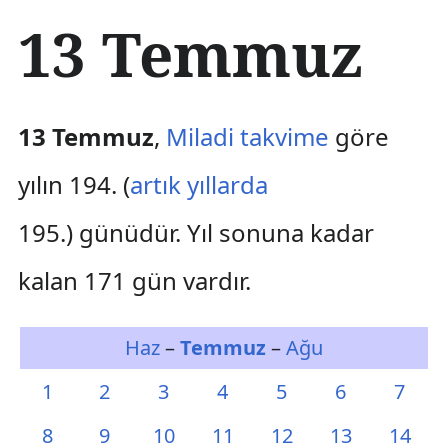
İ
13 Temmuz
ç
e
r
i
ğ
13 Temmuz
,
Miladi takvime
göre
e
a
yılın 194. (
artık yıllarda
t
l
195.) günüdür. Yıl sonuna kadar
a
kalan 171 gün vardır.
Haz
–
Temmuz
–
Ağu
1
2
3
4
5
6
7
8
9
10
11
12
13
14