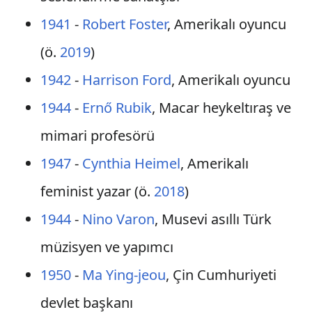
1941
-
Robert Foster
, Amerikalı oyuncu
(ö.
2019
)
1942
-
Harrison Ford
, Amerikalı oyuncu
1944
-
Ernő Rubik
, Macar heykeltıraş ve
mimari profesörü
1947
-
Cynthia Heimel
, Amerikalı
feminist yazar (ö.
2018
)
1944
-
Nino Varon
, Musevi asıllı Türk
müzisyen ve yapımcı
1950
-
Ma Ying-jeou
, Çin Cumhuriyeti
devlet başkanı