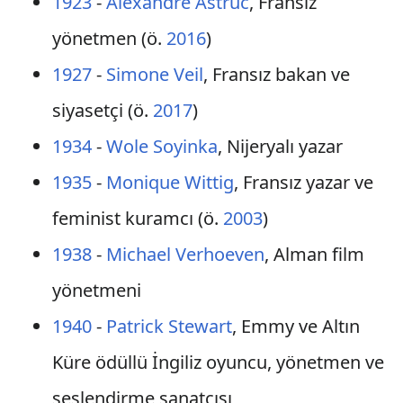
1923
-
Alexandre Astruc
, Fransız
yönetmen (ö.
2016
)
1927
-
Simone Veil
, Fransız bakan ve
siyasetçi (ö.
2017
)
1934
-
Wole Soyinka
, Nijeryalı yazar
1935
-
Monique Wittig
, Fransız yazar ve
feminist kuramcı (ö.
2003
)
1938
-
Michael Verhoeven
, Alman film
yönetmeni
1940
-
Patrick Stewart
, Emmy ve Altın
Küre ödüllü İngiliz oyuncu, yönetmen ve
seslendirme sanatçısı