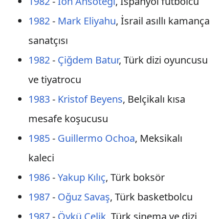
1982
-
Ion Ansotegi
, İspanyol futbolcu
1982
-
Mark Eliyahu
, İsrail asıllı kamança
sanatçısı
1982
-
Çiğdem Batur
, Türk dizi oyuncusu
ve tiyatrocu
1983
-
Kristof Beyens
, Belçikalı kısa
mesafe koşucusu
1985
-
Guillermo Ochoa
, Meksikalı
kaleci
1986
-
Yakup Kılıç
, Türk boksör
1987
-
Oğuz Savaş
, Türk basketbolcu
1987
-
Öykü Çelik
, Türk sinema ve dizi