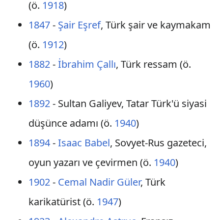
(ö.
1918
)
1847
-
Şair Eşref
, Türk şair ve kaymakam
(ö.
1912
)
1882
-
İbrahim Çallı
, Türk ressam (ö.
1960
)
1892
- Sultan Galiyev, Tatar Türk'ü siyasi
düşünce adamı (ö.
1940
)
1894
-
Isaac Babel
, Sovyet-Rus gazeteci,
oyun yazarı ve çevirmen (ö.
1940
)
1902
-
Cemal Nadir Güler
, Türk
karikatürist (ö.
1947
)