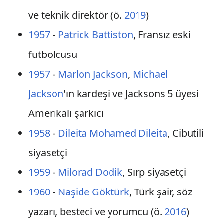
ve teknik direktör (ö.
2019
)
1957
-
Patrick Battiston
, Fransız eski
futbolcusu
1957
-
Marlon Jackson
,
Michael
Jackson
'ın kardeşi ve Jacksons 5 üyesi
Amerikalı şarkıcı
1958
-
Dileita Mohamed Dileita
, Cibutili
siyasetçi
1959
-
Milorad Dodik
, Sırp siyasetçi
1960
-
Naşide Göktürk
, Türk şair, söz
yazarı, besteci ve yorumcu (ö.
2016
)