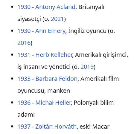
1930
-
Antony Acland
, Britanyalı
siyasetçi (ö.
2021
)
1930
-
Ann Emery
, İngiliz oyuncu (ö.
2016
)
1931
-
Herb Kelleher
, Amerikalı girişimci,
iş insanı ve yönetici (ö.
2019
)
1933
-
Barbara Feldon
, Amerikalı film
oyuncusu, manken
1936
-
Michał Heller
, Polonyalı bilim
adamı
1937
-
Zoltán Horváth
, eski Macar