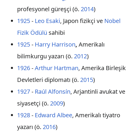
profesyonel güreşçi (ö.
2014
)
1925
-
Leo Esaki
, Japon fizikçi ve
Nobel
Fizik Ödülü
sahibi
1925
-
Harry Harrison
,
Amerikalı
bilimkurgu yazarı (ö.
2012
)
1926
-
Arthur Hartman
, Amerika Birleşik
Devletleri diplomatı (ö.
2015
)
1927
-
Raúl Alfonsín
, Arjantinli avukat ve
siyasetçi (ö.
2009
)
1928
-
Edward Albee
, Amerikalı tiyatro
yazarı (ö.
2016
)