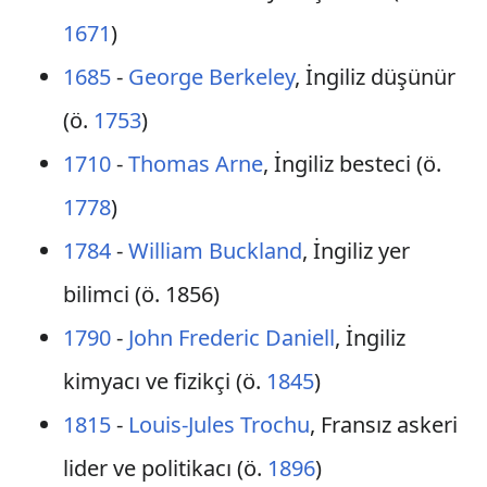
1671
)
1685
-
George Berkeley
, İngiliz düşünür
(ö.
1753
)
1710
-
Thomas Arne
, İngiliz besteci (ö.
1778
)
1784
-
William Buckland
, İngiliz yer
bilimci (ö. 1856)
1790
-
John Frederic Daniell
, İngiliz
kimyacı ve fizikçi (ö.
1845
)
1815
-
Louis-Jules Trochu
, Fransız askeri
lider ve politikacı (ö.
1896
)