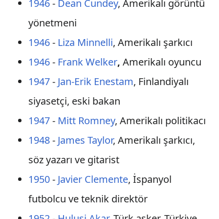
1946
-
Dean Cundey
, Amerikalı görüntü
yönetmeni
1946
-
Liza Minnelli
, Amerikalı şarkıcı
1946
-
Frank Welker
,
Amerikalı oyuncu
1947
-
Jan-Erik Enestam
, Finlandiyalı
siyasetçi, eski bakan
1947
-
Mitt Romney
, Amerikalı politikacı
1948
-
James Taylor
, Amerikalı şarkıcı,
söz yazarı ve gitarist
1950
-
Javier Clemente
, İspanyol
futbolcu ve teknik direktör
1952
-
Hulusi Akar
, Türk asker, Türkiye