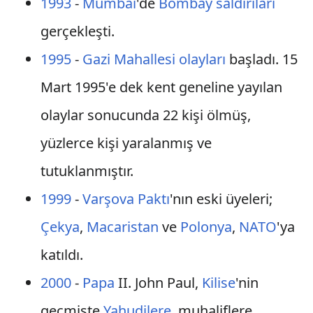
1993
-
Mumbai
'de
Bombay saldırıları
gerçekleşti.
1995
-
Gazi Mahallesi olayları
başladı. 15
Mart 1995'e dek kent geneline yayılan
olaylar sonucunda 22 kişi ölmüş,
yüzlerce kişi yaralanmış ve
tutuklanmıştır.
1999
-
Varşova Paktı
'nın eski üyeleri;
Çekya
,
Macaristan
ve
Polonya
,
NATO
'ya
katıldı.
2000
-
Papa
II. John Paul,
Kilise
'nin
geçmişte
Yahudilere
, muhaliflere,