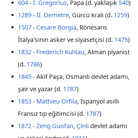
604
-
I. Gregorius
, Papa (d. yaklaşık
540
)
1289
-
II. Demetre
, Gürcü kralı (d.
1259
)
1507
-
Cesare Borgia
, Rönesans
İtalya'sının asker ve siyasetçisi (d.
1475
)
1832
-
Frederich Kuhlau
, Alman piyanist
(d.
1786
)
1845
- Akif Paşa, Osmanlı devlet adamı,
şair ve yazar (d.
1787
)
1853
-
Mathieu Orfila
, İspanyol asıllı
Fransız tıp eğitimcisi (d.
1787
)
1872
-
Zeng Guofan
,
Çinli
devlet adamı