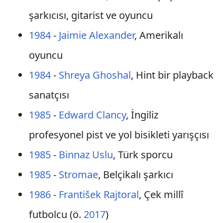
şarkıcısı, gitarist ve oyuncu
1984
-
Jaimie Alexander
, Amerikalı
oyuncu
1984
-
Shreya Ghoshal
, Hint bir playback
sanatçısı
1985
-
Edward Clancy
, İngiliz
profesyonel pist ve yol bisikleti yarışçısı
1985
-
Binnaz Uslu
, Türk sporcu
1985
-
Stromae
, Belçikalı şarkıcı
1986
-
František Rajtoral
, Çek millî
futbolcu (ö.
2017
)