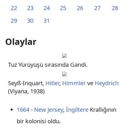
22
23
24
25
26
27
28
29
30
31
Olaylar
Tuz Yürüyüşü sırasında Gandi.
Seyß-Inquart,
Hitler
,
Himmler
ve
Heydrich
(Viyana, 1938)
1664
-
New Jersey
,
İngiltere
Krallığının
bir kolonisi oldu.