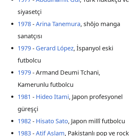
siyasetçi
1978
-
Arina Tanemura
, shōjo manga
sanatçısı
1979
-
Gerard López
, İspanyol eski
futbolcu
1979
- Armand Deumi Tchani,
Kamerunlu futbolcu
1981
-
Hideo Itami
, Japon profesyonel
güreşçi
1982
-
Hisato Sato
, Japon millî futbolcu
1983
-
Atif Aslam
, Pakistanlı pop ve rock