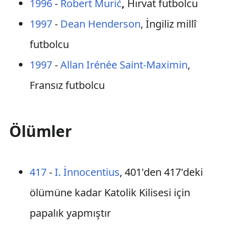
1996
-
Robert Murić
,
Hırvat futbolcu
1997
-
Dean Henderson
, İngiliz millî
futbolcu
1997
-
Allan Irénée Saint-Maximin
,
Fransız futbolcu
Ölümler
417
-
I. İnnocentius
, 401'den 417'deki
ölümüne kadar Katolik Kilisesi için
papalık yapmıştır