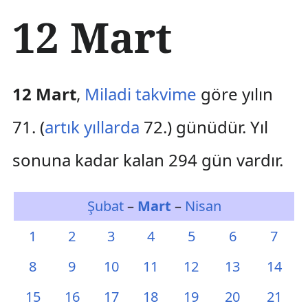
İ
12 Mart
ç
e
r
i
ğ
12 Mart
,
Miladi takvime
göre yılın
e
a
71. (
artık yıllarda
72.) günüdür. Yıl
t
l
sonuna kadar kalan 294 gün vardır.
a
Şubat
–
Mart
–
Nisan
1
2
3
4
5
6
7
8
9
10
11
12
13
14
15
16
17
18
19
20
21