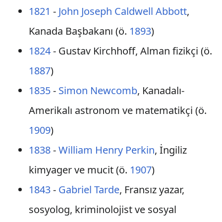
1821
-
John Joseph Caldwell Abbott
,
Kanada Başbakanı (ö.
1893
)
1824
- Gustav Kirchhoff, Alman fizikçi (ö.
1887
)
1835
-
Simon Newcomb
, Kanadalı-
Amerikalı astronom ve matematikçi (ö.
1909
)
1838
-
William Henry Perkin
, İngiliz
kimyager ve mucit (ö.
1907
)
1843
-
Gabriel Tarde
, Fransız yazar,
sosyolog, kriminolojist ve sosyal