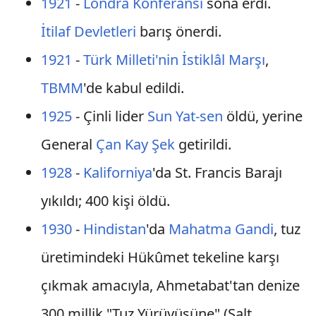
1921
-
Londra Konferansı
sona erdi.
İtilaf Devletleri
barış önerdi.
1921
-
Türk Milleti'nin
İstiklâl Marşı
,
TBMM
'de kabul edildi.
1925
- Çinli lider
Sun Yat-sen
öldü, yerine
General
Çan Kay Şek
getirildi.
1928
-
Kaliforniya
'da St. Francis Barajı
yıkıldı; 400 kişi öldü.
1930
-
Hindistan
'da
Mahatma Gandi
, tuz
üretimindeki Hükûmet tekeline karşı
çıkmak amacıyla, Ahmetabat'tan denize
300 millik "Tuz Yürüyüşüne" (Salt