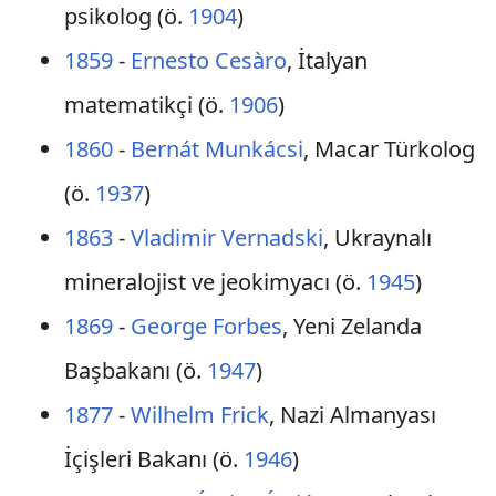
psikolog (ö.
1904
)
1859
-
Ernesto Cesàro
, İtalyan
matematikçi (ö.
1906
)
1860
-
Bernát Munkácsi
, Macar Türkolog
(ö.
1937
)
1863
-
Vladimir Vernadski
, Ukraynalı
mineralojist ve jeokimyacı (ö.
1945
)
1869
-
George Forbes
, Yeni Zelanda
Başbakanı (ö.
1947
)
1877
-
Wilhelm Frick
, Nazi Almanyası
İçişleri Bakanı (ö.
1946
)