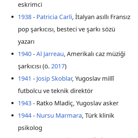
eskrimci
1938
-
Patricia Carli
, İtalyan asıllı Fransız
pop şarkıcısı, besteci ve şarkı sözü
yazarı
1940
-
Al Jarreau
, Amerikalı caz müziği
şarkıcısı (ö.
2017
)
1941
-
Josip Skoblar
, Yugoslav millî
futbolcu ve teknik direktör
1943
- Ratko Mladiç, Yugoslav asker
1944
-
Nursu Marmara
, Türk klinik
psikolog