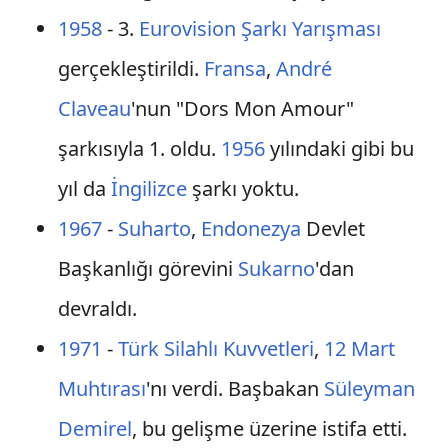
1958
- 3.
Eurovision Şarkı Yarışması
gerçekleştirildi.
Fransa
,
André
Claveau
'nun "Dors Mon Amour"
şarkısıyla 1. oldu.
1956
yılındaki gibi bu
yıl da
İngilizce
şarkı yoktu.
1967
-
Suharto
,
Endonezya
Devlet
Başkanlığı görevini
Sukarno
'dan
devraldı.
1971
-
Türk Silahlı Kuvvetleri
,
12 Mart
Muhtırası
'nı verdi. Başbakan
Süleyman
Demirel
, bu gelişme üzerine istifa etti.