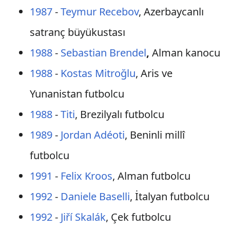
1987
-
Teymur Recebov
, Azerbaycanlı
satranç büyükustası
1988
-
Sebastian Brendel
,
Alman kanocu
1988
-
Kostas Mitroğlu
, Aris ve
Yunanistan futbolcu
1988
-
Titi
, Brezilyalı futbolcu
1989
-
Jordan Adéoti
, Beninli millî
futbolcu
1991
-
Felix Kroos
, Alman futbolcu
1992
-
Daniele Baselli
, İtalyan futbolcu
1992
-
Jiří Skalák
, Çek futbolcu