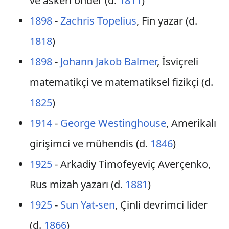
ve askeri önder (d.
1811
)
1898
-
Zachris Topelius
, Fin yazar (d.
1818
)
1898
-
Johann Jakob Balmer
, İsviçreli
matematikçi ve matematiksel fizikçi (d.
1825
)
1914
-
George Westinghouse
, Amerikalı
girişimci ve mühendis (d.
1846
)
1925
- Arkadiy Timofeyeviç Averçenko,
Rus mizah yazarı (d.
1881
)
1925
-
Sun Yat-sen
, Çinli devrimci lider
(d.
1866
)