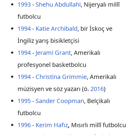
1993
-
Shehu Abdullahi
, Nijeryalı millî
futbolcu
1994
-
Katie Archibald
, bir İskoç ve
İngiliz yarış bisikletçisi
1994
-
Jerami Grant
, Amerikalı
profesyonel basketbolcu
1994
-
Christina Grimmie
, Amerikalı
müzisyen ve söz yazarı (ö.
2016
)
1995
-
Sander Coopman
, Belçikalı
futbolcu
1996
-
Kerim Hafız
,
Mısırlı millî futbolcu