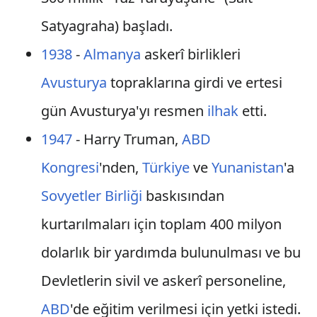
Satyagraha) başladı.
1938
-
Almanya
askerî birlikleri
Avusturya
topraklarına girdi ve ertesi
gün Avusturya'yı resmen
ilhak
etti.
1947
- Harry Truman,
ABD
Kongresi
'nden,
Türkiye
ve
Yunanistan
'a
Sovyetler Birliği
baskısından
kurtarılmaları için toplam 400 milyon
dolarlık bir yardımda bulunulması ve bu
Devletlerin sivil ve askerî personeline,
ABD
'de eğitim verilmesi için yetki istedi.