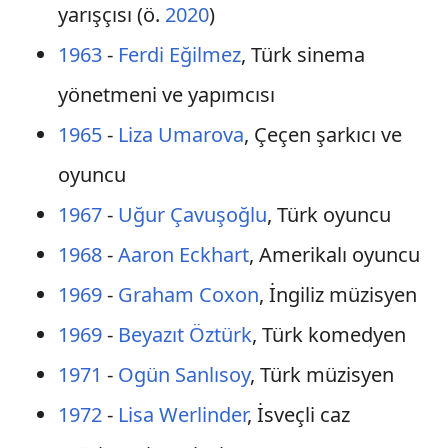
yarışçısı (ö.
2020
)
1963
-
Ferdi Eğilmez
, Türk sinema
yönetmeni ve yapımcısı
1965
-
Liza Umarova
, Çeçen şarkıcı ve
oyuncu
1967
-
Uğur Çavuşoğlu
, Türk oyuncu
1968
-
Aaron Eckhart
, Amerikalı oyuncu
1969
-
Graham Coxon
, İngiliz müzisyen
1969
-
Beyazıt Öztürk
, Türk komedyen
1971
-
Ogün Sanlısoy
, Türk müzisyen
1972
-
Lisa Werlinder
, İsveçli caz