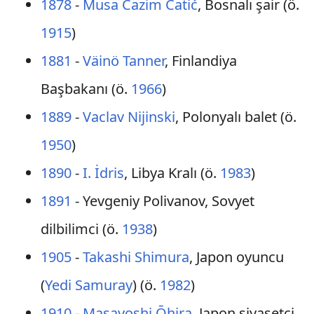
1878
-
Musa Ćazim Ćatić
, Bosnalı şair (ö.
1915
)
1881
-
Väinö Tanner
, Finlandiya
Başbakanı (ö.
1966
)
1889
-
Vaclav Nijinski
, Polonyalı balet (ö.
1950
)
1890
-
I. İdris
, Libya Kralı (ö.
1983
)
1891
- Yevgeniy Polivanov, Sovyet
dilbilimci (ö.
1938
)
1905
-
Takashi Shimura
, Japon oyuncu
(
Yedi Samuray
) (ö.
1982
)
1910
-
Masayoshi Ōhira
, Japon siyasetçi