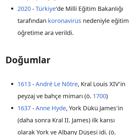
2020
-
Türkiye
'de Milli Eğitim Bakanlığı
tarafından
koronavirüs
nedeniyle eğitim
öğretime ara verildi.
Doğumlar
1613
-
André Le Nôtre
, Kral Louis XIV'in
peyzaj ve bahçe mimarı (ö.
1700
)
1637
-
Anne Hyde
, York Dükü James'in
(daha sonra Kral II. James) ilk karısı
olarak York ve Albany Düşesi idi. (ö.