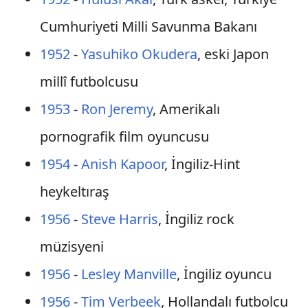
Cumhuriyeti Milli Savunma Bakanı
1952
-
Yasuhiko Okudera
, eski Japon
millî futbolcusu
1953
-
Ron Jeremy
, Amerikalı
pornografik film oyuncusu
1954
-
Anish Kapoor
, İngiliz-Hint
heykeltıraş
1956
-
Steve Harris
, İngiliz rock
müzisyeni
1956
-
Lesley Manville
, İngiliz oyuncu
1956
-
Tim Verbeek
, Hollandalı futbolcu