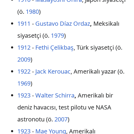
(ö.
1980
)
1911
-
Gustavo Díaz Ordaz
,
Meksikalı
siyasetçi (ö.
1979
)
1912
-
Fethi Çelikbaş
, Türk siyasetçi (ö.
2009
)
1922
-
Jack Kerouac
, Amerikalı yazar (ö.
1969
)
1923
-
Walter Schirra
,
Amerikalı bir
deniz havacısı, test pilotu ve NASA
astronotu (ö.
2007
)
1923
-
Mae Young
, Amerikalı