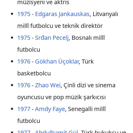
müzisyeni ve aktris
1975
-
Edgaras Jankauskas
, Litvanyalı
millî futbolcu ve teknik direktör
1975
-
Srđan Pecelj
, Bosnalı millî
futbolcu
1976
-
Gökhan Üçoklar
, Türk
basketbolcu
1976
-
Zhao Wei
, Çinli dizi ve sinema
oyuncusu ve pop müzik şarkıcısı
1977
-
Amdy Faye
, Senegalli millî
futbolcu
1977
-
Abdulhamit Gül
, Türk hukukçu ve