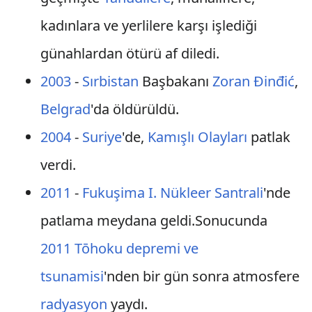
kadınlara ve yerlilere karşı işlediği
günahlardan ötürü af diledi.
2003
-
Sırbistan
Başbakanı
Zoran Đinđić
,
Belgrad
'da öldürüldü.
2004
-
Suriye
'de,
Kamışlı Olayları
patlak
verdi.
2011
-
Fukuşima I. Nükleer Santrali
'nde
patlama meydana geldi.Sonucunda
2011 Tōhoku depremi ve
tsunamisi
'nden bir gün sonra atmosfere
radyasyon
yaydı.