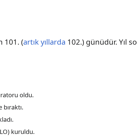
n 101. (
artık yıllarda
102.) günüdür. Yıl s
atoru oldu.
e bıraktı.
kladı.
ILO) kuruldu.