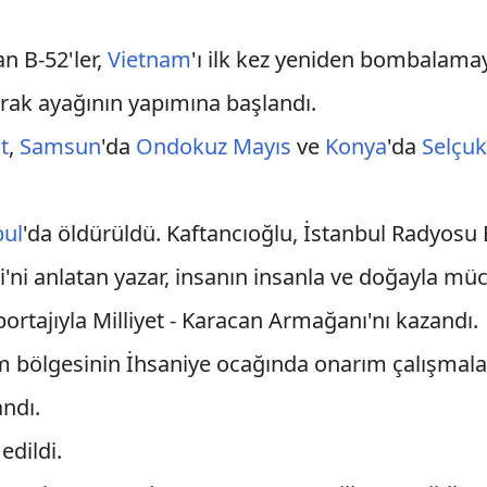
n B-52'ler,
Vietnam
'ı ilk kez yeniden bombalamay
 Irak ayağının yapımına başlandı.
t
,
Samsun
'da
Ondokuz Mayıs
ve
Konya
'da
Selçu
bul
'da öldürüldü. Kaftancıoğlu, İstanbul Radyosu 
ni anlatan yazar, insanın insanla ve doğayla mü
rtajıyla Milliyet - Karacan Armağanı'nı kazandı.
bölgesinin İhsaniye ocağında onarım çalışmalar
andı.
edildi.