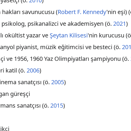
iyasetçi (ö.
2010
)
n hakları savunucusu (
Robert F. Kennedy
'nin eşi) (
ı psikolog, psikanalizci ve akademisyen (ö.
2021
)
lı okültist yazar ve
Şeytan Kilisesi
'nin kurucusu (
panyol piyanist, müzik eğitimcisi ve besteci (ö.
20
şçi ve 1956, 1960 Yaz Olimpiyatları şampiyonu (ö.
ri katil (ö.
2006
)
sinema sanatçısı (ö.
2005
)
fgan güreşçi
rmans sanatçısı (ö.
2015
)
ikçi