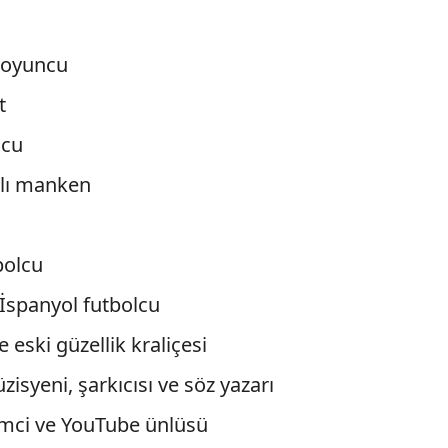
 oyuncu
t
lcu
yalı manken
bolcu
 İspanyol futbolcu
e eski güzellik kraliçesi
isyeni, şarkıcısı ve söz yazarı
şimci ve YouTube ünlüsü