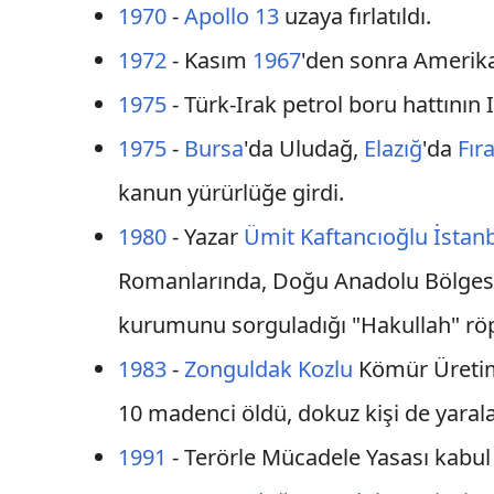
1970
-
Apollo 13
uzaya fırlatıldı.
1972
- Kasım
1967
'den sonra Amerika
1975
- Türk-Irak petrol boru hattının
1975
-
Bursa
'da Uludağ,
Elazığ
'da
Fıra
kanun yürürlüğe girdi.
1980
- Yazar
Ümit Kaftancıoğlu
İstan
Romanlarında, Doğu Anadolu Bölgesi'
kurumunu sorguladığı "Hakullah" röpo
1983
-
Zonguldak
Kozlu
Kömür Üretim 
10 madenci öldü, dokuz kişi de yaral
1991
- Terörle Mücadele Yasası kabul 