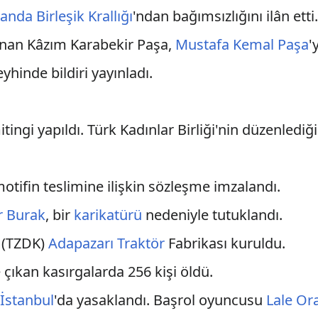
anda Birleşik Krallığı
'ndan bağımsızlığını ilân etti
anan Kâzım Karabekir Paşa,
Mustafa Kemal Paşa
'
yhinde bildiri yayınladı.
tingi yapıldı. Türk Kadınlar Birliği'nin düzenledi
otifin teslimine ilişkin sözleşme imzalandı.
r Burak
, bir
karikatürü
nedeniyle tutuklandı.
 (TZDK)
Adapazarı
Traktör
Fabrikası kuruldu.
e çıkan kasırgalarda 256 kişi öldü.
n
İstanbul
'da yasaklandı. Başrol oyuncusu
Lale Or