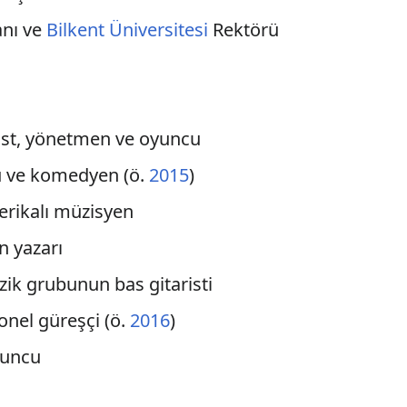
anı ve
Bilkent Üniversitesi
Rektörü
rist, yönetmen ve oyuncu
u ve komedyen (ö.
2015
)
erikalı müzisyen
n yazarı
ik grubunun bas gitaristi
onel güreşçi (ö.
2016
)
yuncu