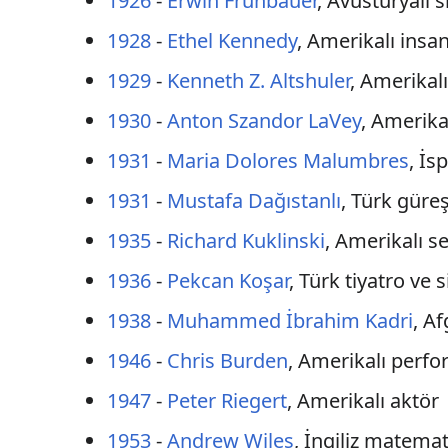
1926
-
Erwin Frühbauer
, Avusturyalı s
1928
-
Ethel Kennedy
, Amerikalı insa
1929
-
Kenneth Z. Altshuler
, Amerikal
1930
-
Anton Szandor LaVey
, Amerika
1931
-
Maria Dolores Malumbres
, İs
1931
-
Mustafa Dağıstanlı
, Türk güre
1935
-
Richard Kuklinski
, Amerikalı se
1936
-
Pekcan Koşar
, Türk tiyatro ve 
1938
-
Muhammed İbrahim Kadri
, A
1946
-
Chris Burden
, Amerikalı perfo
1947
-
Peter Riegert
, Amerikalı aktör
1953
-
Andrew Wiles
, İngiliz matemat