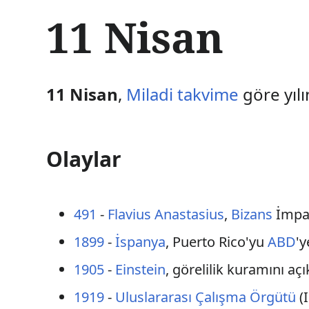
İ
11 Nisan
ç
e
r
i
ğ
11 Nisan
,
Miladi takvime
göre yılı
e
a
t
l
Olaylar
a
491
-
Flavius Anastasius
,
Bizans
İmpar
1899
-
İspanya
, Puerto Rico'yu
ABD
'y
1905
-
Einstein
, görelilik kuramını açı
1919
-
Uluslararası Çalışma Örgütü
(