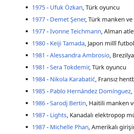
1975
-
Ufuk Özkan
, Türk oyuncu
1977
-
Demet Şener
, Türk manken ve
1977
-
Ivonne Teichmann
, Alman atle
1980
-
Keiji Tamada
, Japon millî futbo
1981
-
Alessandra Ambrosio
, Brezil
1981
-
Sera Tokdemir
, Türk oyuncu
1984
-
Nikola Karabatić
, Fransız hent
1985
-
Pablo Hernández Domínguez
,
1986
-
Sarodj Bertin
, Haitili manken v
1987
-
Lights
, Kanadalı elektropop müz
1987
-
Michelle Phan
, Amerikalı giri