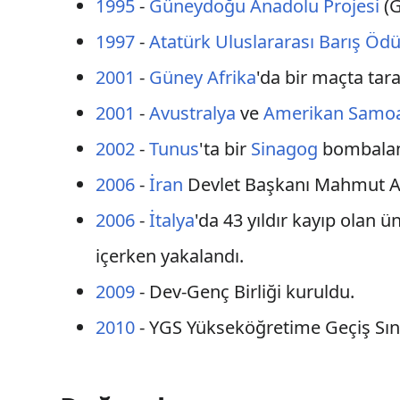
1995
-
Güneydoğu Anadolu Projesi
(G
1997
-
Atatürk Uluslararası Barış Ödü
2001
-
Güney Afrika
'da bir maçta tara
2001
-
Avustralya
ve
Amerikan Samoa
2002
-
Tunus
'ta bir
Sinagog
bombaland
2006
-
İran
Devlet Başkanı Mahmut 
2006
-
İtalya
'da 43 yıldır kayıp olan ü
içerken yakalandı.
2009
- Dev-Genç Birliği kuruldu.
2010
- YGS Yükseköğretime Geçiş Sınavı