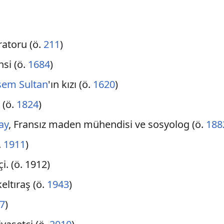
atoru (ö.
211
)
nsi (ö.
1684
)
sem Sultan
'ın kızı (ö.
1620
)
 (ö.
1824
)
ay
, Fransız maden mühendisi ve sosyolog (ö.
188
.
1911
)
çi. (ö. 1912)
eltıraş (ö.
1943
)
7
)