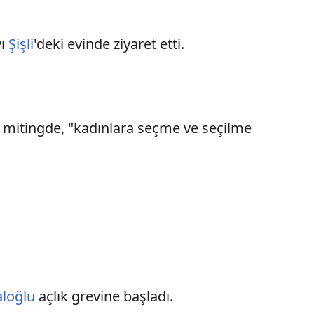
.
yı
Şişli
'deki evinde ziyaret etti.
ği mitingde, "kadınlara seçme ve seçilme
aloğlu
açlık grevine başladı.