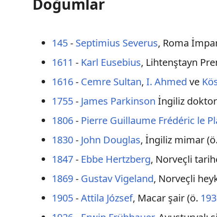
Doğumlar
145
-
Septimius Severus
, Roma İmpar
1611
-
Karl Eusebius
, Lihtenştayn Pre
1616
-
Cemre Sultan
,
I. Ahmed
ve
Kö
1755
-
James Parkinson
İngiliz doktor
1806
-
Pierre Guillaume Frédéric le Pl
1830
-
John Douglas
, İngiliz mimar (ö
1847
-
Ebbe Hertzberg
, Norveçli tarih
1869
-
Gustav Vigeland
, Norveçli heyk
1905
-
Attila József
, Macar şair (ö.
193