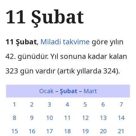
İ
11 Şubat
ç
e
r
i
ğ
11 Şubat
,
Miladi takvime
göre yılın
e
a
42. günüdür. Yıl sonuna kadar kalan
t
l
323 gün vardır (artık yıllarda 324).
a
Ocak
–
Şubat
–
Mart
1
2
3
4
5
6
7
8
9
10
11
12
13
14
15
16
17
18
19
20
21