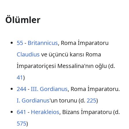
Ölümler
55
-
Britannicus
, Roma İmparatoru
Claudius
ve üçüncü karısı Roma
İmparatoriçesi Messalina'nın oğlu (d.
41
)
244
-
III. Gordianus
, Roma İmparatoru.
I. Gordianus
'un torunu (d.
225
)
641
-
Herakleios
, Bizans İmparatoru (d.
575
)