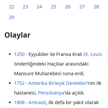
22
23
24
25
26
27
28
29
Olaylar
1250
- Eyyubiler ile Fransa Kralı
IX. Louis
önderliğindeki Haçlılar arasındaki
Mansure Muharebesi sona erdi.
1752
-
Amerika Birleşik Devletleri
'nin ilk
hastanesi,
Pensilvanya
'da açıldı.
1808
-
Antrasit
, ilk defa bir yakıt olarak