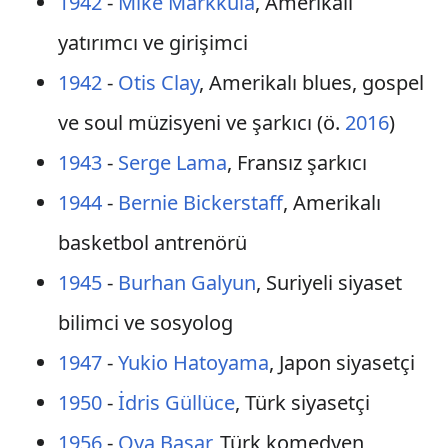
1942
-
Mike Markkula
, Amerikalı
yatırımcı ve girişimci
1942
-
Otis Clay
, Amerikalı blues, gospel
ve soul müzisyeni ve şarkıcı (ö.
2016
)
1943
-
Serge Lama
, Fransız şarkıcı
1944
-
Bernie Bickerstaff
, Amerikalı
basketbol antrenörü
1945
-
Burhan Galyun
, Suriyeli siyaset
bilimci ve sosyolog
1947
-
Yukio Hatoyama
, Japon siyasetçi
1950
-
İdris Güllüce
, Türk siyasetçi
1956
-
Oya Başar
, Türk komedyen,