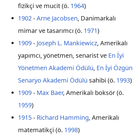
fizikçi ve mucit (ö.
1964
)
1902
-
Arne Jacobsen
, Danimarkalı
mimar ve tasarımcı (ö.
1971
)
1909
-
Joseph L. Mankiewicz
, Amerikalı
yapımcı, yönetmen, senarist ve
En İyi
Yönetmen Akademi Ödülü
,
En İyi Özgün
Senaryo Akademi Ödülü
sahibi (ö.
1993
)
1909
-
Max Baer
, Amerikalı boksör (ö.
1959
)
1915
-
Richard Hamming
, Amerikalı
matematikçi (ö.
1998
)