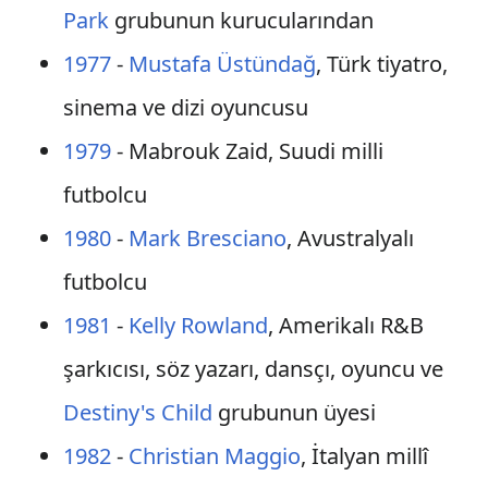
Park
grubunun kurucularından
1977
-
Mustafa Üstündağ
, Türk tiyatro,
sinema ve dizi oyuncusu
1979
- Mabrouk Zaid, Suudi milli
futbolcu
1980
-
Mark Bresciano
, Avustralyalı
futbolcu
1981
-
Kelly Rowland
, Amerikalı R&B
şarkıcısı, söz yazarı, dansçı, oyuncu ve
Destiny's Child
grubunun üyesi
1982
-
Christian Maggio
, İtalyan millî