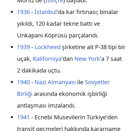
Moritz'de (
İsviçre
) başladı.
1936
-
İstanbul
'da kar fırtınası; binalar
yıkıldı, 120 kadar tekne battı ve
Unkapanı Köprüsü parçalandı.
1939
-
Lockheed
şirketine ait P-38 tipi bir
uçak,
Kaliforniya
'dan
New York
'a 7 saat
2 dakikada uçtu.
1940
-
Nazi Almanyası
ile
Sovyetler
Birliği
arasında ekonomik işbirliği
antlaşması imzalandı.
1941
- Ecnebi Musevilerin Türkiye'den
transit geçmeleri hakkında kararname