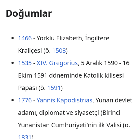
Doğumlar
1466
- Yorklu Elizabeth, İngiltere
Kraliçesi (ö.
1503
)
1535
-
XIV. Gregorius
, 5 Aralık 1590 - 16
Ekim 1591 döneminde Katolik kilisesi
Papası (ö.
1591
)
1776
-
Yannis Kapodistrias
, Yunan devlet
adamı, diplomat ve siyasetçi (Birinci
Yunanistan Cumhuriyeti'nin ilk Valisi (ö.
1831
)