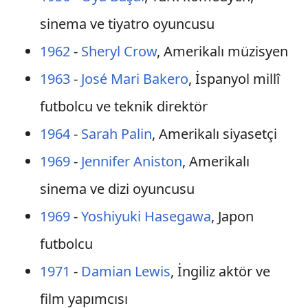
sinema ve tiyatro oyuncusu
1962
-
Sheryl Crow
, Amerikalı müzisyen
1963
-
José Mari Bakero
, İspanyol millî
futbolcu ve teknik direktör
1964
-
Sarah Palin
, Amerikalı siyasetçi
1969
-
Jennifer Aniston
, Amerikalı
sinema ve dizi oyuncusu
1969
-
Yoshiyuki Hasegawa
, Japon
futbolcu
1971
-
Damian Lewis
, İngiliz aktör ve
film yapımcısı