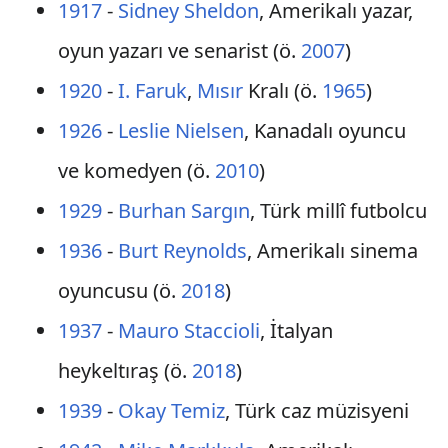
1917
-
Sidney Sheldon
, Amerikalı yazar,
oyun yazarı ve senarist (ö.
2007
)
1920
-
I. Faruk
,
Mısır
Kralı (ö.
1965
)
1926
-
Leslie Nielsen
, Kanadalı oyuncu
ve komedyen (ö.
2010
)
1929
-
Burhan Sargın
, Türk millî futbolcu
1936
-
Burt Reynolds
, Amerikalı sinema
oyuncusu (ö.
2018
)
1937
-
Mauro Staccioli
, İtalyan
heykeltıraş (ö.
2018
)
1939
-
Okay Temiz
, Türk caz müzisyeni