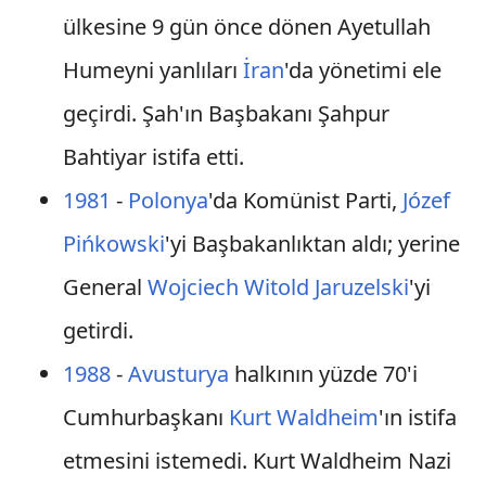
ülkesine 9 gün önce dönen Ayetullah
Humeyni yanlıları
İran
'da yönetimi ele
geçirdi. Şah'ın Başbakanı Şahpur
Bahtiyar istifa etti.
1981
-
Polonya
'da Komünist Parti,
Józef
Pińkowski
'yi Başbakanlıktan aldı; yerine
General
Wojciech Witold Jaruzelski
'yi
getirdi.
1988
-
Avusturya
halkının yüzde 70'i
Cumhurbaşkanı
Kurt Waldheim
'ın istifa
etmesini istemedi. Kurt Waldheim Nazi