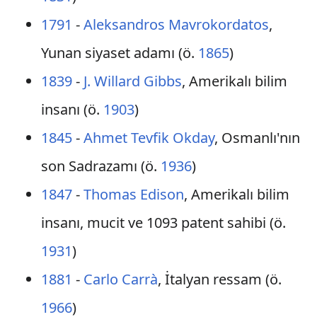
1791
-
Aleksandros Mavrokordatos
,
Yunan siyaset adamı (ö.
1865
)
1839
-
J. Willard Gibbs
, Amerikalı bilim
insanı (ö.
1903
)
1845
-
Ahmet Tevfik Okday
, Osmanlı'nın
son Sadrazamı (ö.
1936
)
1847
-
Thomas Edison
, Amerikalı bilim
insanı, mucit ve 1093 patent sahibi (ö.
1931
)
1881
-
Carlo Carrà
, İtalyan ressam (ö.
1966
)