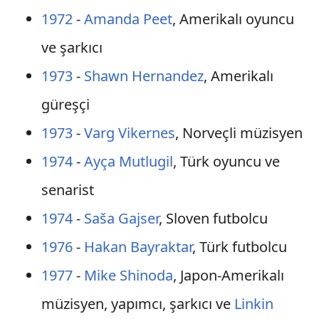
1972
-
Amanda Peet
, Amerikalı oyuncu
ve şarkıcı
1973
-
Shawn Hernandez
, Amerikalı
güreşçi
1973
-
Varg Vikernes
, Norveçli müzisyen
1974
-
Ayça Mutlugil
, Türk oyuncu ve
senarist
1974
-
Saša Gajser
, Sloven futbolcu
1976
-
Hakan Bayraktar
, Türk futbolcu
1977
-
Mike Shinoda
, Japon-Amerikalı
müzisyen, yapımcı, şarkıcı ve
Linkin