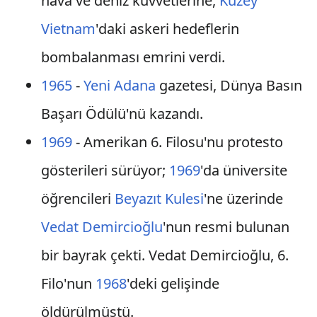
hava ve deniz kuvvetlerine,
Kuzey
Vietnam
'daki askeri hedeflerin
bombalanması emrini verdi.
1965
-
Yeni Adana
gazetesi, Dünya Basın
Başarı Ödülü'nü kazandı.
1969
- Amerikan 6. Filosu'nu protesto
gösterileri sürüyor;
1969
'da üniversite
öğrencileri
Beyazıt Kulesi
'ne üzerinde
Vedat Demircioğlu
'nun resmi bulunan
bir bayrak çekti. Vedat Demircioğlu, 6.
Filo'nun
1968
'deki gelişinde
öldürülmüştü.