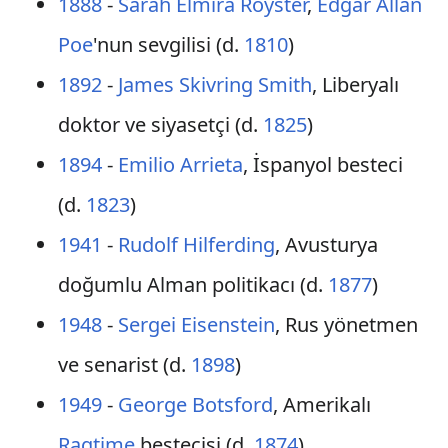
1888
-
Sarah Elmira Royster
,
Edgar Allan
Poe
'nun sevgilisi (d.
1810
)
1892
-
James Skivring Smith
, Liberyalı
doktor ve siyasetçi (d.
1825
)
1894
-
Emilio Arrieta
, İspanyol besteci
(d.
1823
)
1941
-
Rudolf Hilferding
, Avusturya
doğumlu Alman politikacı (d.
1877
)
1948
-
Sergei Eisenstein
, Rus yönetmen
ve senarist (d.
1898
)
1949
-
George Botsford
, Amerikalı
Ragtime
bestecisi (d.
1874
)