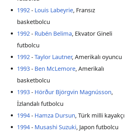
1992
-
Louis Labeyrie
, Fransız
basketbolcu
1992
-
Rubén Belima
, Ekvator Gineli
futbolcu
1992
-
Taylor Lautner
, Amerikalı oyuncu
1993
-
Ben McLemore
, Amerikalı
basketbolcu
1993
-
Hörður Björgvin Magnússon
,
İzlandalı futbolcu
1994
-
Hamza Dursun
, Türk milli kayakçı
1994
-
Musashi Suzuki
, Japon futbolcu