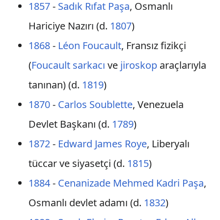
1857
-
Sadık Rıfat Paşa
, Osmanlı
Hariciye Nazırı (d.
1807
)
1868
-
Léon Foucault
, Fransız fizikçi
(
Foucault sarkacı
ve
jiroskop
araçlarıyla
tanınan) (d.
1819
)
1870
-
Carlos Soublette
, Venezuela
Devlet Başkanı (d.
1789
)
1872
-
Edward James Roye
, Liberyalı
tüccar ve siyasetçi (d.
1815
)
1884
-
Cenanizade Mehmed Kadri Paşa
,
Osmanlı devlet adamı (d.
1832
)