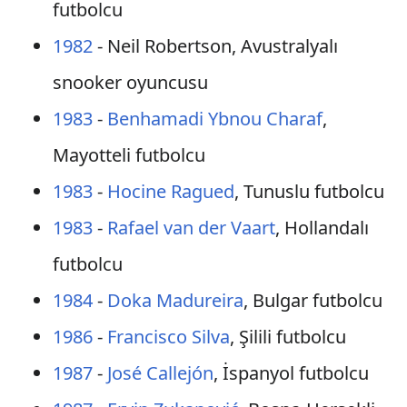
futbolcu
1982
- Neil Robertson, Avustralyalı
snooker oyuncusu
1983
-
Benhamadi Ybnou Charaf
,
Mayotteli futbolcu
1983
-
Hocine Ragued
, Tunuslu futbolcu
1983
-
Rafael van der Vaart
, Hollandalı
futbolcu
1984
-
Doka Madureira
, Bulgar futbolcu
1986
-
Francisco Silva
, Şilili futbolcu
1987
-
José Callejón
, İspanyol futbolcu