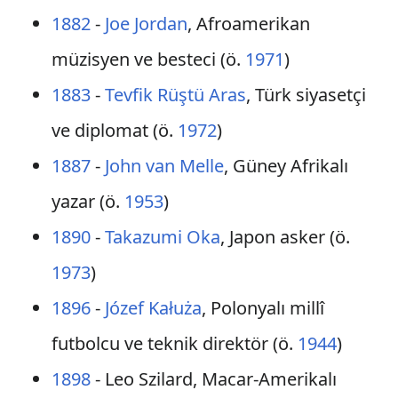
1882
-
Joe Jordan
, Afroamerikan
müzisyen ve besteci (ö.
1971
)
1883
-
Tevfik Rüştü Aras
, Türk siyasetçi
ve diplomat (ö.
1972
)
1887
-
John van Melle
, Güney Afrikalı
yazar (ö.
1953
)
1890
-
Takazumi Oka
, Japon asker (ö.
1973
)
1896
-
Józef Kałuża
, Polonyalı millî
futbolcu ve teknik direktör (ö.
1944
)
1898
- Leo Szilard, Macar-Amerikalı