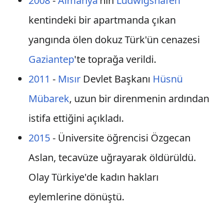
2008
-
Almanya
'nın
Ludwigshafen
kentindeki bir apartmanda çıkan
yangında ölen dokuz Türk'ün cenazesi
Gaziantep
'te toprağa verildi.
2011
-
Mısır
Devlet Başkanı
Hüsnü
Mübarek
, uzun bir direnmenin ardından
istifa ettiğini açıkladı.
2015
- Üniversite öğrencisi Özgecan
Aslan, tecavüze uğrayarak öldürüldü.
Olay Türkiye'de kadın hakları
eylemlerine dönüştü.