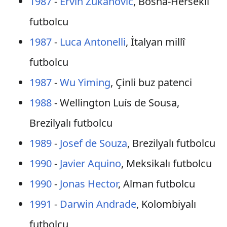
1987
-
Ervin Zukanović
, Bosna-Hersekli
futbolcu
1987
-
Luca Antonelli
, İtalyan millî
futbolcu
1987
-
Wu Yiming
, Çinli buz patenci
1988
- Wellington Luís de Sousa,
Brezilyalı futbolcu
1989
-
Josef de Souza
, Brezilyalı futbolcu
1990
-
Javier Aquino
, Meksikalı futbolcu
1990
-
Jonas Hector
, Alman futbolcu
1991
-
Darwin Andrade
, Kolombiyalı
futbolcu