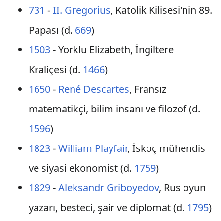
731
-
II. Gregorius
, Katolik Kilisesi'nin 89.
Papası (d.
669
)
1503
- Yorklu Elizabeth, İngiltere
Kraliçesi (d.
1466
)
1650
-
René Descartes
, Fransız
matematikçi, bilim insanı ve filozof (d.
1596
)
1823
-
William Playfair
, İskoç mühendis
ve siyasi ekonomist (d.
1759
)
1829
-
Aleksandr Griboyedov
, Rus oyun
yazarı, besteci, şair ve diplomat (d.
1795
)