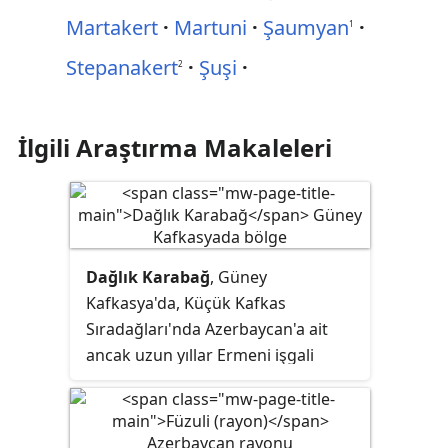
Martakert
Martuni
Şaumyan
1
Stepanakert
Şuşi
2
İlgili Araştırma Makaleleri
Dağlık Karabağ
, Güney
Kafkasya'da, Küçük Kafkas
Sıradağları'nda Azerbaycan'a ait
ancak uzun yıllar Ermeni işgali
altında kalmış tarihi bölge. 2020
yılında Dağlık Karabağın bir bölümü
2. Dağlık Karabağ Savaşı sırasında