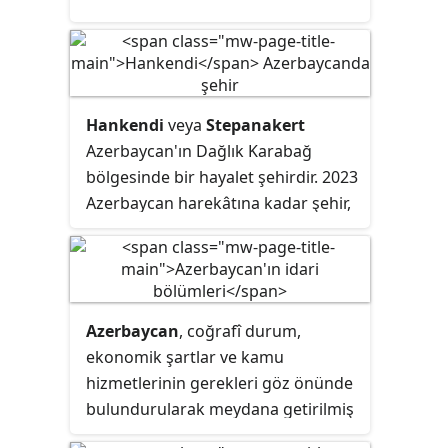
Hankendi
veya
Stepanakert
Azerbaycan'ın Dağlık Karabağ
bölgesinde bir hayalet şehirdir. 2023
Azerbaycan harekâtına kadar şehir,
ayrılıkçı Dağlık Karabağ
Cumhuriyeti'nin kontrolü altındaydı
ve başkenti olarak işlev görüyordu.
Şehir, Karabağ dağ sırasının doğu
Azerbaycan
, coğrafî durum,
yamaçlarında, Karkar Nehri'nin sol
ekonomik şartlar ve kamu
kıyısında, bir vadi içinde yer
hizmetlerinin gerekleri göz önünde
almaktadır.
bulundurularak meydana getirilmiş
olup Azerbaycan'daki en büyük