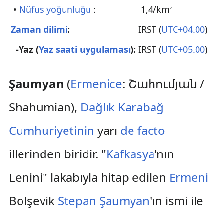
•
Nüfus yoğunluğu
:
1,4/km
2
Zaman dilimi
:
IRST (
UTC+04.00
)
-Yaz
(
Yaz saati uygulaması
):
IRST (
UTC+05.00
)
Şaumyan
(
Ermenice
: Շահումյան /
Shahumian),
Dağlık Karabağ
Cumhuriyetinin
yarı
de facto
illerinden biridir. "
Kafkasya
'nın
Lenini" lakabıyla hitap edilen
Ermeni
Bolşevik
Stepan Şaumyan
'ın ismi ile