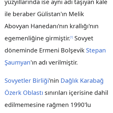
yüzyıllarında ise aynı adı taşıyan kale
ile beraber Gülistan'ın Melik
Abovyan Hanedanı'nın krallığı'nın
egemenliğine girmiştir.
Sovyet
[
1
]
döneminde Ermeni Bolşevik
Stepan
Şaumyan
'ın adı verilmiştir.
Sovyetler Birliği
'nin
Dağlık Karabağ
Özerk Oblastı
sınırıları içerisine dahil
edilmemesine rağmen 1990'lu