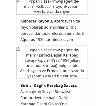
idarî birim, özerk cumhuriyettir.
Azerbaycan'ın sonraki idarî
birimleri "şehirler” ve “rayonlar"
Kelbecer Rayonu
, Azerbaycan'da
olarak belirlenmiştir. Şehirler ve
rayon
olarak adlandırılan birinci
rayonlar, Türkiye'deki illere tekâbül
derece idari bölümlerden birisidir. 8
eder. Azerbaycan'daki bazı şehirler
Ağustos 1930 tarihinde rayon
direkt olarak merkezî yönetime
statüsü almıştır. 1992 yılında
bağlıdır. Bu şehirler, ekonomik ve
Azerbaycan parlamentosunun
kalkınma açısından daha gelişmiş
kararıyla eski Ağdere (Mardakert)
olduğu için Türkiye'deki
rayonunun 20 köyü Kelbecer
büyükşehirlere denk gelir. Şehirler
rayonuna katılmıştır.
de şehir rayonlarına bölünmüştür.
Şehir rayonları, Türkiye'deki ilçelere
tekâbül eder.
Birinci Dağlık Karabağ Savaşı
,
Azerbaycan Sovyet Sosyalist
Cumhuriyeti'ne bağlı Dağlık
Karabağ Özerk Oblastı'nın