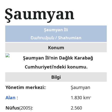
İ
Şaumyan
ç
e
r
i
Şaumyan İli
ğ
e
Շահումյան / Shahumian
a
t
Konum
l
a
Bilgi
Yönetim merkezi:
:
Şaumyan
Alan
:
1.830 km
2
Nüfus
(2005):
2.560