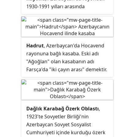
1930-1991 yılları arasında
Azerbaycan Sovyet Sosyalist
Cumhuriyeti'nin Dağlık Karabağ
Özerk Oblastı'na bağlı idi. 1992-
2023 yılları arasında sınırları
Hadrut
, Azerbaycan'da Hocavend
içerisinde Azerbaycan'ın Kelbecer,
rayonuna bağlı kasaba. Eski adı
Terter ve Ağdam rayonları
"Ağoğlan" olan kasabanın adı
bulunmakta idi.
Farsça'da "iki çayın arası" demektir.
Sovyetler Birliği döneminde
oluşturulan Dağlık Karabağ Özerk
Oblastı'nda Hadrut rayonunun
merkeziydi. Bu rayon,
Dağlık Karabağ Özerk Oblastı
,
Azerbaycan'ın bağımsız olup
1923'te Sovyetler Birliği'nin
bölgemin özerkliğini
Azerbaycan Sovyet Sosyalist
sonlandırmasıyla lağvedilerek
Cumhuriyeti içinde kurduğu özerk
Hocavend rayonuyla birleştirilmiştir.