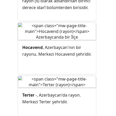
rayon
(il) olarak adlandırılan birinci
Operasyonu sonrası bölgede
derece idarî bölümlerden birisidir.
yaşayan Ermenilerin neredeyse
hepsi Ermenistan'a göç etmiştir.
Hocavend
, Azerbaycan'nın bir
rayonu. Merkezi Hocavend şehridir.
Terter
-, Azerbaycan'da rayon.
Merkezi Terter şehridir.