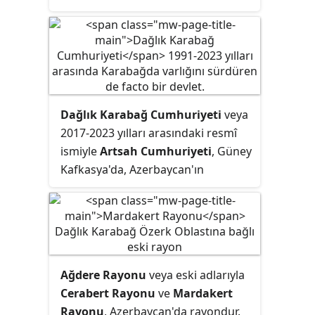
Ermenistan Sovyet Sosyalist
Cumhuriyeti'ne bağlanmasını
isteyen Ermeniler ile bunu kabul
etmeyen Azeriler arasında başlayan
ve Sovyetler Birliği'nin
dağılmasından sonra Azerbaycan
Dağlık Karabağ Cumhuriyeti
veya
ile Ermenistan arasında çatışmaya
2017-2023 yılları arasındaki resmî
dönüşen Şubat 1988-Mayıs 1994
ismiyle
Artsah Cumhuriyeti
, Güney
tarihleri arasında süren savaştır.
Kafkasya'da, Azerbaycan'ın
Savaş öncesinde ve etnik
uluslararası tanınmış sınırları içinde
çatışmaların sıcak savaşa
de facto
devletti. Azerbaycan
dönüşmesi sonrasında Sumqayıt
Devleti'nin 2023 yılında
Pogromu, Kirovabad Pogromu,
egemenliğini tesis etmesinin
Bakü Pogromu gibi pogromlar,
ardından lağvedilmiştir.
Hocalı Katliamı, Malıbeyli ve
Ağdere Rayonu
veya eski adlarıyla
Kuşçular Katliamı ve Maragha
Cerabert Rayonu
ve
Mardakert
Katliamı gibi katliamlar yaşanmıştır.
Rayonu
, Azerbaycan'da rayondur.