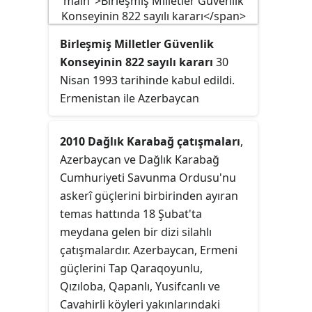
diplomatik bir ilişki yoktur. Komşu
halklar, 1918-1921 yılları arasında,
Birleşmiş Milletler Güvenlik
çökmüş Rus İmparatorluğu'ndan
Konseyinin 822 sayılı kararı
30
Ermenistan Demokratik
Nisan 1993 tarihinde kabul edildi.
Cumhuriyeti ve Azerbaycan
Ermenistan ile Azerbaycan
Demokratik Cumhuriyeti olarak
arasındaki ilişkilerin kötüleşmesi ve
kazandıkları kısa bağımsızlıkları
ardından silahlı çatışmaların
sırasında resmi hükûmet ilişkilerine
2010 Dağlık Karabağ çatışmaları
,
artmasıyla bölgedeki insani
sahiptiler; bu ilişkiler Rus
Azerbaycan ve Dağlık Karabağ
durumun kötüleşmesi konusundaki
Devrimi'nden sonra Sovyetler Birliği
Cumhuriyeti Savunma Ordusu'nu
endişelerini dile getiren Konsey,
tarafından işgal edilip ilhak edilene
askerî güçlerini birbirinden ayıran
düşmanlıkların derhal
kadar vardı. Geçen yüzyılda ülkeler
temas hattında 18 Şubat'ta
durdurulmasını ve başta Kelbecer
tarafından yürütülen bir savaş
meydana gelen bir dizi silahlı
bölgesi olmak üzere Dağlık
nedeniyle -biri 1918'den 1921'e,
çatışmalardır. Azerbaycan, Ermeni
Karabağ'dan Ermeni işgal
diğeri 1988'den 1994'e kadar- iki
güçlerini Tap Qaraqoyunlu,
güçlerinin derhal geri çekilmesini
ülke gergin ilişkilere sahipti.
Qızıloba, Qapanlı, Yusifcanlı ve
talep etti.
Cavahirli köyleri yakınlarındaki