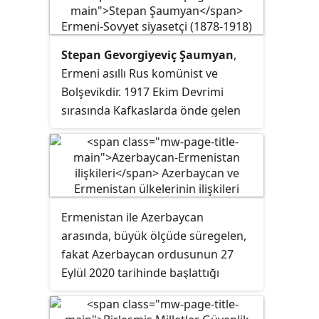
Stepan Gevorgiyeviç Şaumyan
,
Ermeni asıllı Rus komünist ve
Bolşevikdir. 1917 Ekim Devrimi
sırasında Kafkaslarda önde gelen
Bolşevik önderlerdendir.
Ermenistan ile Azerbaycan
arasında, büyük ölçüde süregelen,
fakat Azerbaycan ordusunun 27
Eylül 2020 tarihinde başlattığı
Karabağ operasyonu ile alınan,
Dağlık Karabağ sorunu nedeniyle