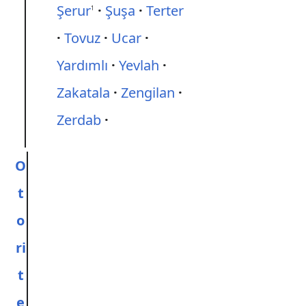
Şerur
Şuşa
Terter
1
Tovuz
Ucar
Yardımlı
Yevlah
Zakatala
Zengilan
Zerdab
O
t
o
ri
t
e