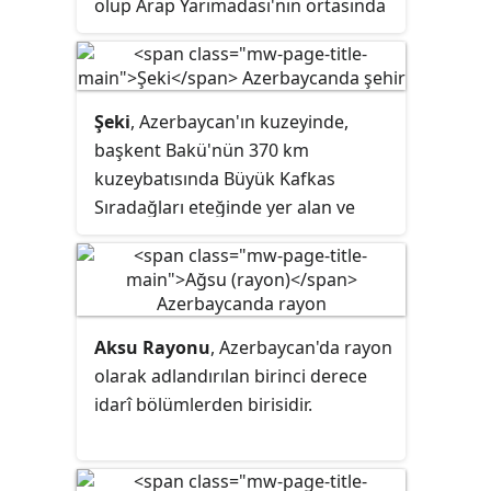
olup Arap Yarımadası'nın ortasında
yer almaktadır ve 6 milyon nüfusa
sahiptir. Şehir Merkez adı verilen 8
adet belediyeden oluşur.
Şeki
, Azerbaycan'ın kuzeyinde,
başkent Bakü'nün 370 km
kuzeybatısında Büyük Kafkas
Sıradağları eteğinde yer alan ve
Şeki Rayonu'nun merkezi olan
kenttir. 1968 yılına kadar Nuxa
adlandırılmıştır.
Aksu Rayonu
, Azerbaycan'da
rayon
olarak adlandırılan birinci derece
idarî bölümlerden birisidir.