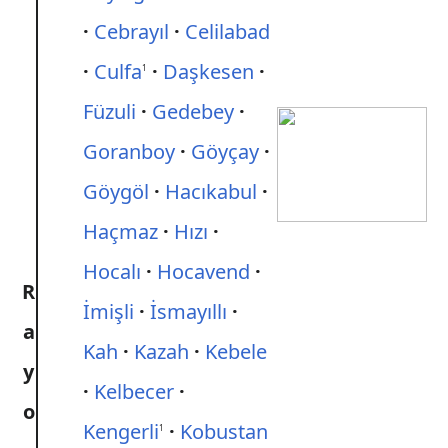
Cebrayıl
Celilabad
Culfa
Daşkesen
1
Füzuli
Gedebey
Goranboy
Göyçay
Göygöl
Hacıkabul
Haçmaz
Hızı
Hocalı
Hocavend
R
İmişli
İsmayıllı
a
Kah
Kazah
Kebele
y
Kelbecer
o
Kengerli
Kobustan
1