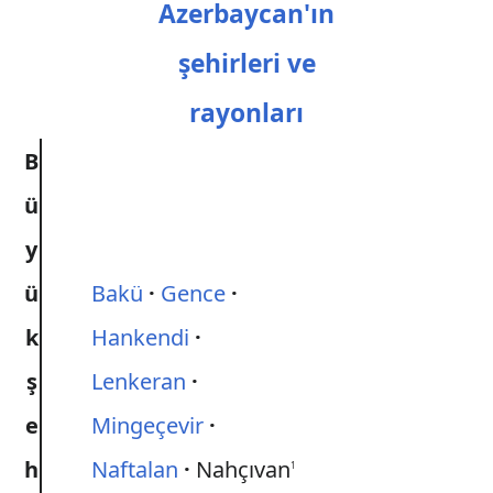
Azerbaycan'ın
şehirleri ve
rayonları
B
ü
y
ü
Bakü
Gence
k
Hankendi
ş
Lenkeran
e
Mingeçevir
h
Naftalan
Nahçıvan
1