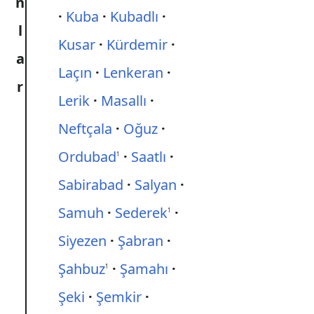
n
Kuba
Kubadlı
l
Kusar
Kürdemir
a
Laçın
Lenkeran
r
Lerik
Masallı
Neftçala
Oğuz
Ordubad
Saatlı
1
Sabirabad
Salyan
Samuh
Sederek
1
Siyezen
Şabran
Şahbuz
Şamahı
1
Şeki
Şemkir