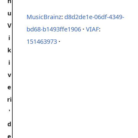
MusicBrainz
:
d8d2de1e-06df-4349-
bd68-b1493ffe1906
VIAF
:
151463973