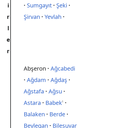
i
Sumgayıt
Şeki
r
Şirvan
Yevlah
l
e
r
Abşeron
Ağcabedi
Ağdam
Ağdaş
Ağstafa
Ağsu
Astara
Babek
1
Balaken
Berde
Beylegan
Bilesuvar