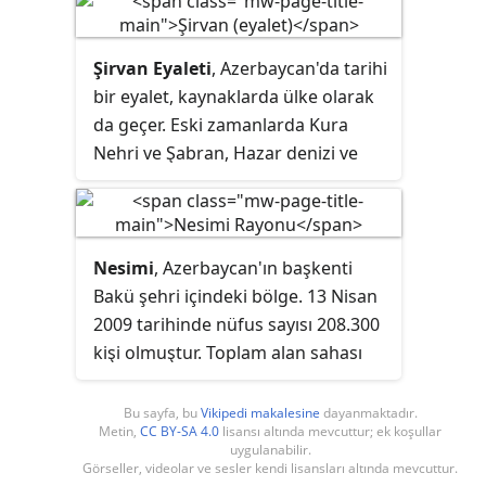
Şirvan Eyaleti
, Azerbaycan'da tarihi
bir eyalet, kaynaklarda ülke olarak
da geçer. Eski zamanlarda Kura
Nehri ve Şabran, Hazar denizi ve
Kebele arasındaki toprakları
kapsamaktaydı. Şirvanşahlar
Devleti'nın güçlenmesi ile daha
geniş araziler Şirvan olarak
Nesimi
, Azerbaycan'ın başkenti
adlandırıldı..
Bakü şehri içindeki bölge. 13 Nisan
2009 tarihinde nüfus sayısı 208.300
kişi olmuştur. Toplam alan sahası
10 km²dir.
Bu sayfa, bu
Vikipedi makalesine
dayanmaktadır.
Metin,
CC BY-SA 4.0
lisansı altında mevcuttur; ek koşullar
uygulanabilir.
Görseller, videolar ve sesler kendi lisansları altında mevcuttur.