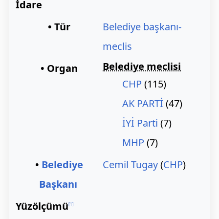
İdare
• Tür
Belediye başkanı-
meclis
Belediye meclisi
• Organ
CHP
(115)
AK PARTİ
(47)
İYİ Parti
(7)
MHP
(7)
•
Belediye
Cemil Tugay
(
CHP
)
Başkanı
Yüzölçümü
[
1
]