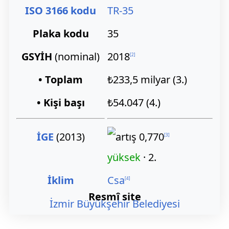
ISO 3166 kodu
TR-35
Plaka kodu
35
GSYİH
(nominal)
2018
[
2
]
• Toplam
₺233,5 milyar (3.)
• Kişi başı
₺54.047 (4.)
İGE
(2013)
0,770
[
3
]
yüksek
· 2.
İklim
Csa
[
4
]
Resmî site
İzmir Büyükşehir Belediyesi