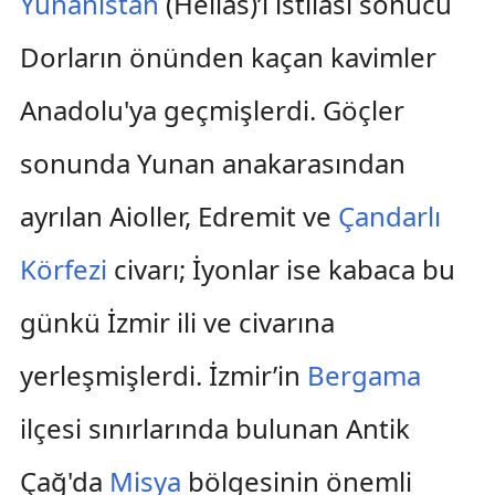
Yunanistan
(Hellas)’ı istilası sonucu
Dorların önünden kaçan kavimler
Anadolu'ya geçmişlerdi. Göçler
sonunda Yunan anakarasından
ayrılan Aioller, Edremit ve
Çandarlı
Körfezi
civarı; İyonlar ise kabaca bu
günkü İzmir ili ve civarına
yerleşmişlerdi. İzmir’in
Bergama
ilçesi sınırlarında bulunan Antik
Çağ'da
Misya
bölgesinin önemli