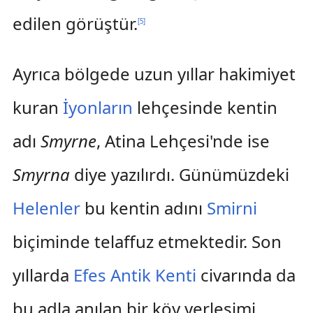
edilen görüştür.
[
5
]
Ayrıca bölgede uzun yıllar hakimiyet
kuran
İyonların
lehçesinde kentin
adı
Smyrne
, Atina Lehçesi'nde ise
Smyrna
diye yazılırdı. Günümüzdeki
Helenler
bu kentin adını
Smirni
biçiminde telaffuz etmektedir. Son
yıllarda
Efes Antik Kenti
civarında da
bu adla anılan bir köy yerleşimi