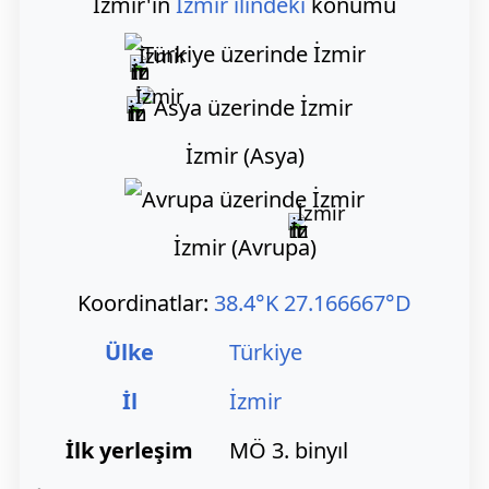
İzmir'in
İzmir ilindeki
konumu
İzmir
İzmir
İzmir (Asya)
İzmir
İzmir (Avrupa)
Koordinatlar:
38.4°K 27.166667°D
Ülke
Türkiye
İl
İzmir
İlk yerleşim
MÖ 3. binyıl