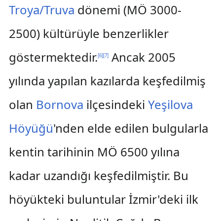
Troya/Truva
dönemi (MÖ 3000-
2500) kültürüyle benzerlikler
göstermektedir.
Ancak 2005
[
6
]
[
7
]
yılında yapılan kazılarda keşfedilmiş
olan
Bornova
ilçesindeki
Yeşilova
Höyüğü
'nden elde edilen bulgularla
kentin tarihinin MÖ 6500 yılına
kadar uzandığı keşfedilmiştir. Bu
höyükteki buluntular İzmir'deki ilk