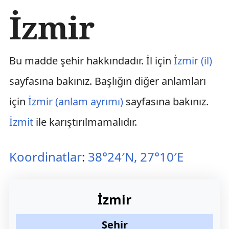
İ
İzmir
ç
e
r
i
Bu madde şehir hakkındadır. İl için
İzmir (il)
ğ
e
sayfasına bakınız. Başlığın diğer anlamları
a
t
için
İzmir (anlam ayrımı)
sayfasına bakınız.
l
a
İzmit
ile karıştırılmamalıdır.
Koordinatlar
:
38°24′N, 27°10′E
İzmir
Şehir