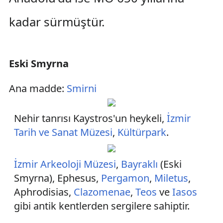
kadar sürmüştür.
Eski Smyrna
Ana madde:
Smirni
Nehir tanrısı Kaystros'un heykeli,
İzmir
Tarih ve Sanat Müzesi
,
Kültürpark
.
İzmir Arkeoloji Müzesi
,
Bayraklı
(Eski
Smyrna), Ephesus,
Pergamon
,
Miletus
,
Aphrodisias,
Clazomenae
,
Teos
ve
Iasos
gibi antik kentlerden sergilere sahiptir.