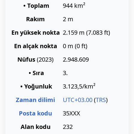
• Toplam
944 km²
Rakım
2 m
En yüksek nokta
2.159 m (7.083 ft)
En alçak nokta
0 m (0 ft)
Nüfus
(2023)
2.948.609
• Sıra
3.
• Yoğunluk
3.123,5/km²
Zaman dilimi
UTC+03.00
(
TRS
)
Posta kodu
35XXX
Alan kodu
232