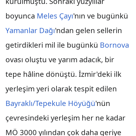
kurulmuştu. Sonraki yüzyıllar
boyunca
Meles Çayı
'nın ve bugünkü
Yamanlar Dağı
'ndan gelen sellerin
getirdikleri mil ile bugünkü
Bornova
ovası oluştu ve yarım adacık, bir
tepe hâline dönüştü. İzmir'deki ilk
yerleşim yeri olarak tespit edilen
Bayraklı/Tepekule Höyüğü
'nün
çevresindeki yerleşim her ne kadar
MÖ 3000 yılından çok daha geriye