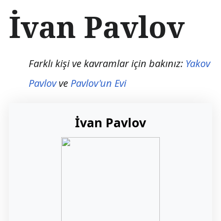
İ
İvan Pavlov
ç
e
r
i
ğ
Farklı kişi ve kavramlar için bakınız:
Yakov
e
a
Pavlov
ve
Pavlov'un Evi
t
l
a
İvan Pavlov