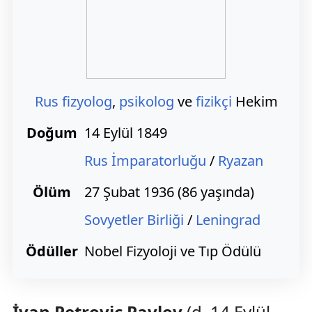
Rus
fizyolog
,
psikolog
ve
fizikçi
Hekim
Doğum
14 Eylül 1849
Rus İmparatorluğu
/
Ryazan
Ölüm
27 Şubat 1936 (86 yaşında)
Sovyetler Birliği
/
Leningrad
Ödüller
Nobel Fizyoloji ve Tıp Ödülü
İvan Petroviç Pavlov
(d. 14 Eylül