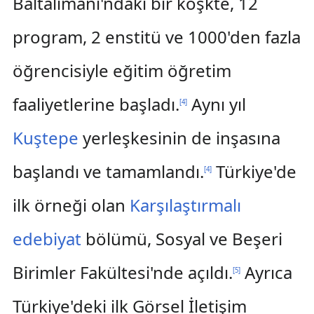
Baltalimanı'ndaki bir köşkte, 12
program, 2 enstitü ve 1000'den fazla
öğrencisiyle eğitim öğretim
faaliyetlerine başladı.
Aynı yıl
[
4
]
Kuştepe
yerleşkesinin de inşasına
başlandı ve tamamlandı.
Türkiye'de
[
4
]
ilk örneği olan
Karşılaştırmalı
edebiyat
bölümü, Sosyal ve Beşeri
Birimler Fakültesi'nde açıldı.
Ayrıca
[
5
]
Türkiye'deki ilk Görsel İletişim