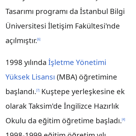
Tasarımı programı da İstanbul Bilgi
Üniversitesi İletişim Fakültesi'nde
açılmıştır.
[
6
]
1998 yılında
İşletme Yönetimi
Yüksek Lisansı
(MBA) öğretimine
başlandı.
Kuştepe yerleşkesine ek
[
7
]
olarak Taksim'de İngilizce Hazırlık
Okulu da eğitim öğretime başladı.
[
4
]
1998-1999 eğitim öğretim yılı