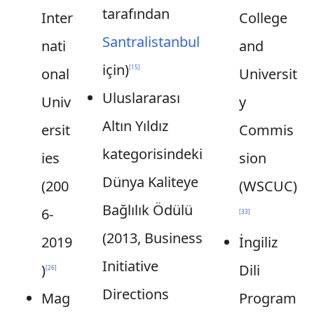
tarafından
Inter
College
Santralistanbul
nati
and
için)
[
15
]
onal
Universit
Uluslararası
Univ
y
Altın Yıldız
ersit
Commis
kategorisindeki
ies
sion
Dünya Kaliteye
(200
(WSCUC)
Bağlılık Ödülü
6-
[
33
]
(2013, Business
2019
İngiliz
Initiative
)
Dili
[
26
]
Directions
Mag
Program