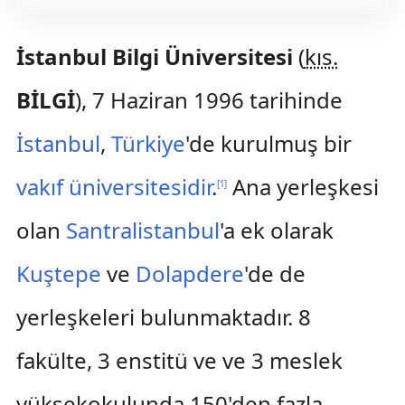
İstanbul Bilgi Üniversitesi
(
kıs.
BİLGİ
), 7 Haziran 1996 tarihinde
İstanbul
,
Türkiye
'de kurulmuş bir
vakıf üniversitesidir
.
Ana yerleşkesi
[
1
]
olan
Santralistanbul
'a ek olarak
Kuştepe
ve
Dolapdere
'de de
yerleşkeleri bulunmaktadır. 8
fakülte, 3 enstitü ve ve 3 meslek
yüksekokulunda 150'den fazla