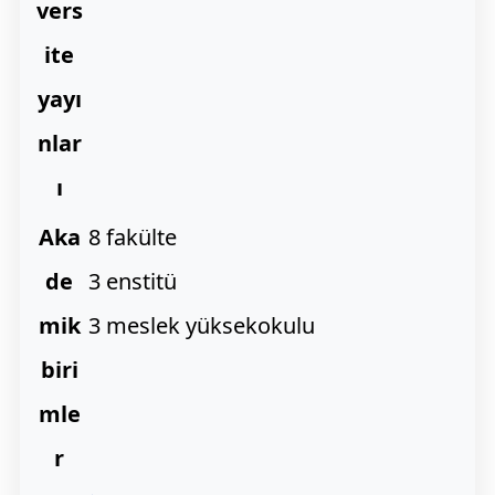
vers
ite
yayı
nlar
ı
Aka
8 fakülte
de
3 enstitü
mik
3 meslek yüksekokulu
biri
mle
r