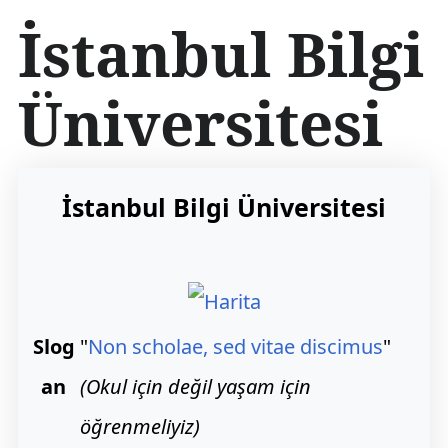
İ
İstanbul Bilgi
ç
e
r
Üniversitesi
i
ğ
e
a
t
İstanbul Bilgi Üniversitesi
l
a
Slog
"
Non scholae, sed vitae discimus
"
an
(Okul için değil yaşam için
öğrenmeliyiz)