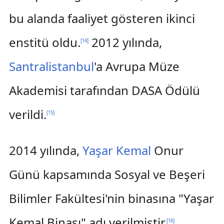
bu alanda faaliyet gösteren ikinci
enstitü oldu.
2012 yılında,
[
14
]
Santralistanbul
'a Avrupa Müze
Akademisi tarafından DASA Ödülü
verildi.
[
15
]
2014 yılında,
Yaşar Kemal
Onur
Günü kapsamında Sosyal ve Beşeri
Bilimler Fakültesi'nin binasına "Yaşar
Kemal Binası" adı verilmiştir.
[
16
]