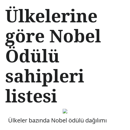
İ
Ülkelerine
ç
e
r
göre Nobel
i
ğ
e
Ödülü
a
t
l
a
sahipleri
listesi
Ülkeler bazında Nobel ödülü dağılımı