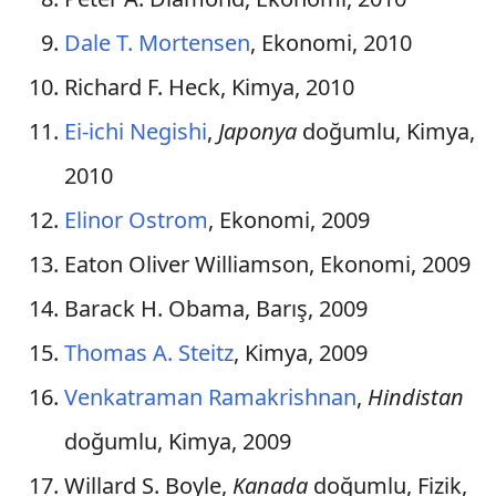
Ukrayna
Dale T. Mortensen
, Ekonomi, 2010
Mısır
Richard F. Heck, Kimya, 2010
Romanya
Ei-ichi Negishi
,
Japonya
doğumlu, Kimya,
Hırvatistan
2010
Litvanya
Elinor Ostrom
, Ekonomi, 2009
Meksika
Eaton Oliver Williamson, Ekonomi, 2009
Yeni Zelanda
Barack H. Obama, Barış, 2009
Cezayir
Thomas A. Steitz
, Kimya, 2009
Belarus
Venkatraman Ramakrishnan
,
Hindistan
doğumlu, Kimya, 2009
Bosna-Hersek
Willard S. Boyle,
Kanada
doğumlu, Fizik,
Şili