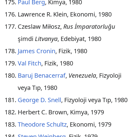
Paul Berg
, Kimya, 1980
Lawrence R. Klein, Ekonomi, 1980
Czeslaw Miłosz,
Rus İmparatorluğu
şimdi
Litvanya
, Edebiyat, 1980
James Cronin
, Fizik, 1980
Val Fitch
, Fizik, 1980
Baruj Benacerraf
,
Venezuela
, Fizyoloji
veya Tıp, 1980
George D. Snell
, Fizyoloji veya Tıp, 1980
Herbert C. Brown, Kimya, 1979
Theodore Schultz
, Ekonomi, 1979
Steven Weinberg
, Fizik, 1979