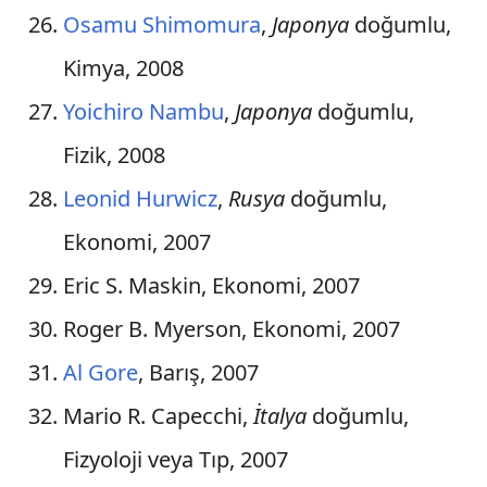
Osamu Shimomura
,
Japonya
doğumlu,
Türkiye
Kimya, 2008
Azerbaycan
Yoichiro Nambu
,
Japonya
doğumlu,
Bangladeş
Fizik, 2008
Brezilya
Leonid Hurwicz
,
Rusya
doğumlu,
Bulgaristan
Ekonomi, 2007
Kongo DC
Eric S. Maskin, Ekonomi, 2007
Kosta Rika
Roger B. Myerson, Ekonomi, 2007
Kıbrıs Cumhuriyeti
Al Gore
, Barış, 2007
Mario R. Capecchi,
İtalya
doğumlu,
Faroe Adaları
Fizyoloji veya Tıp, 2007
Gana