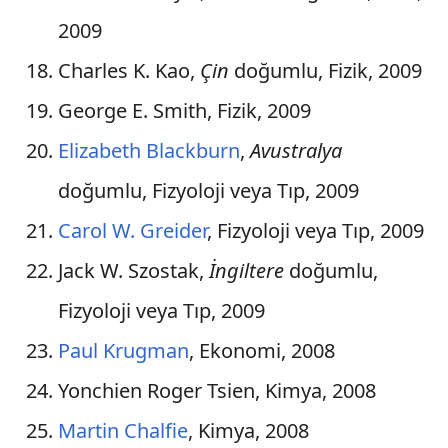
2009
Kolombiya
Charles K. Kao,
Çin
doğumlu, Fizik, 2009
Doğu Timor
George E. Smith, Fizik, 2009
Yunanistan
Elizabeth Blackburn
,
Avustralya
Guatemala
doğumlu, Fizyoloji veya Tıp, 2009
Güney Kore
Carol W. Greider
, Fizyoloji veya Tıp, 2009
Liberya
Jack W. Szostak,
İngiltere
doğumlu,
Lüksemburg
Fizyoloji veya Tıp, 2009
Pakistan
Paul Krugman
, Ekonomi, 2008
Yonchien Roger Tsien, Kimya, 2008
Portekiz
Martin Chalfie
, Kimya, 2008
Saint Lucia