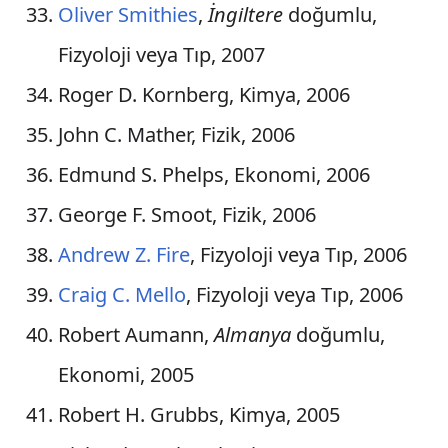
Oliver Smithies
,
İngiltere
doğumlu,
Hong Kong
Fizyoloji veya Tıp, 2007
İzlanda
Roger D. Kornberg, Kimya, 2006
Irak
John C. Mather, Fizik, 2006
İran
Edmund S. Phelps, Ekonomi, 2006
Kenya
George F. Smoot, Fizik, 2006
Letonya
Andrew Z. Fire
, Fizyoloji veya Tıp, 2006
Kuzey Makedonya
Craig C. Mello
, Fizyoloji veya Tıp, 2006
Fas
Robert Aumann,
Almanya
doğumlu,
Ekonomi, 2005
Myanmar
Robert H. Grubbs, Kimya, 2005
Nijerya