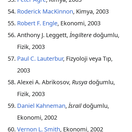
Notlar
Roderick MacKinnon
, Kimya, 2003
^
Toplam Ödül sayısı = 377
Robert F. Engle
, Ekonomi, 2003
*
John Bardeen
fizik dalında iki kez;
Anthony J. Leggett,
İngiltere
doğumlu,
*
Linus Pauling
kimya ve barış dallarında bir
Fizik, 2003
^
Toplam Ödül sayısı = 130
Paul C. Lauterbur
, Fizyoloji veya Tıp,
*
Frederick Sanger
iki kere kimya alanında k
2003
^
Toplam Ödül sayısı = 70
Alexei A. Abrikosov,
Rusya
doğumlu,
*
Marie Curie
kimya ve fizik alanlarında bire
Fizik, 2003
Daniel Kahneman
,
İsrail
doğumlu,
Ekonomi, 2002
Vernon L. Smith
, Ekonomi, 2002