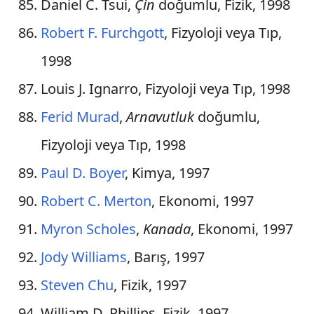
Daniel C. Tsui,
Çin
doğumlu, Fizik, 1998
Robert F. Furchgott
, Fizyoloji veya Tıp,
1998
Louis J. Ignarro, Fizyoloji veya Tıp, 1998
Ferid Murad
,
Arnavutluk
doğumlu,
Fizyoloji veya Tıp, 1998
Paul D. Boyer
, Kimya, 1997
Robert C. Merton
, Ekonomi, 1997
Myron Scholes
,
Kanada
, Ekonomi, 1997
Jody Williams
, Barış, 1997
Steven Chu
, Fizik, 1997
William D. Phillips, Fizik, 1997