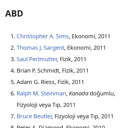
İsrail
ABD
Belçika
İrlanda
Christopher A. Sims
, Ekonomi, 2011
Hindistan
Thomas J. Sargent
, Ekonomi, 2011
Güney Afrika
Saul Perlmutter
, Fizik, 2011
Tayvan
/
Çin
Brian P. Schmidt, Fizik, 2011
İspanya
Adam G. Riess, Fizik, 2011
Çekya
Ralph M. Steinman
,
Kanada
doğumlu,
Arjantin
Fizyoloji veya Tıp, 2011
Bruce Beutler
, Fizyoloji veya Tıp, 2011
Finlandiya
Peter A. Diamond, Ekonomi, 2010