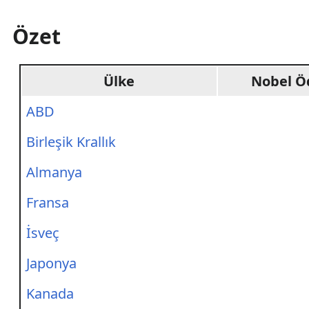
Özet
Ülke
Nobel Öd
ABD
Birleşik Krallık
Almanya
Fransa
İsveç
Japonya
Kanada