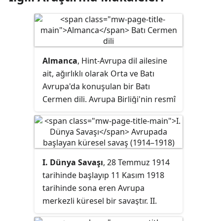
Almanca
, Hint-Avrupa dil ailesine
ait, ağırlıklı olarak Orta ve Batı
Avrupa'da konuşulan bir Batı
Cermen dili. Avrupa Birliği'nin resmî
dillerinden biri ve en çok
konuşulanıdır. Özellikle Almanya,
Avusturya, Lihtenştayn,
Lüksemburg, İsviçre'nin büyük
I. Dünya Savaşı
, 28 Temmuz 1914
bölümü, İtalya'nın Güney Tirol
tarihinde başlayıp 11 Kasım 1918
bölümü, Belçika'nın doğu
tarihinde sona eren Avrupa
kantonları, Polonya ve Romanya'nın
merkezli küresel bir savaştır. II.
kimi bölgeleri ve Fransa'nın Alsas-
Dünya Savaşı'na (1939-1945) kadar
Loren bölgesinde konuşulmaktadır.