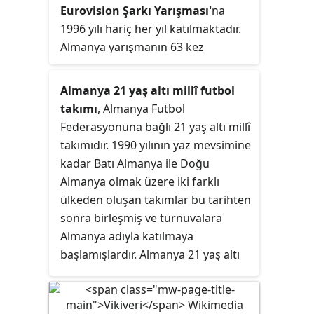
organizasyonunu düzenlemiş oldu.
Eurovision Şarkı Yarışması'
na
yarışma EBU'ya bağlı yayıncılar
Bu organizasyon, 1978'deki
1996 yılı hariç her yıl katılmaktadır.
tarafından canlı yayınlanır ve
turnuvaya Arjantin'in ev sahipliği
Almanya yarışmanın 63 kez
katılımcı ülkeler kendi dışında kalan
yapmasından bu yana Güney
katılarak en fazla katılan ülke
ülkelerin şarkılarını puanlayarak
Amerika kıtasında düzenlenmiş
unvanını elinde bulundurmaktadır.
kazananı belirler.
Almanya 21 yaş altı millî futbol
olan ilk turnuva oldu. Aynı zamanda
Birleşik Krallık, Fransa, İspanya,
takımı
, Almanya Futbol
Brezilya; Meksika, İtalya, Fransa ve
İtalya ile birlikte Almanya, Avrupa
Federasyonuna bağlı 21 yaş altı millî
Almanya'dan sonra turnuvayı ikinci
Yayın Birliği'ne en fazla mali
takımıdır. 1990 yılının yaz mevsimine
kez düzenlemiş olan ülkeler arasına
katkıları olmasından dolayı, finalde
kadar Batı Almanya ile Doğu
katıldı.
direkt olarak yarışan "Büyük Beş"
Almanya olmak üzere iki farklı
ülkelerinden biridir. Final
ülkeden oluşan takımlar bu tarihten
Almanya'da ARD yayıncısına bağlı
sonra birleşmiş ve turnuvalara
Das Erste kanalında yayınlanır.
Almanya adıyla katılmaya
Almanya, 1982, 2010 yılları olmak
başlamışlardır. Almanya 21 yaş altı
üzere iki kez yarışmayı kazanmıştır.
millî futbol takımının en büyük
başarısı 2009 UEFA Avrupa 21 Yaş
Altı Futbol Şampiyonası