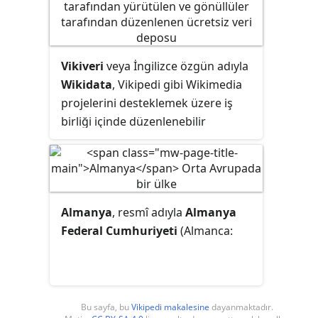
şampiyonluğudur.
Vikiveri
veya İngilizce özgün adıyla
Wikidata
, Vikipedi gibi Wikimedia
projelerini desteklemek üzere iş
birliği içinde düzenlenebilir
veritabanı sağlamak amacıyla
başlatılmış bir projedir. Vikiveri
projesi, 29 Ekim 2012 tarihinde
Wikimedia Almanya tarafından
Almanya
, resmî adıyla
Almanya
Wikimedia Commons ve benzeri
Federal Cumhuriyeti
(Almanca:
sistemlerde ortak belirli veri
türlerini, örneğin doğum tarihleri
ve geçerli diğer sınıfları bir araya
toplamak üzere başlatılmıştır. Proje
Wikimedia Vakfı'nın 2006 yılından
Bu sayfa, bu
Vikipedi makalesine
dayanmaktadır.