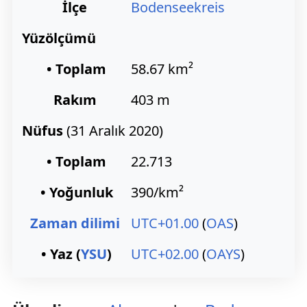
İlçe
Bodenseekreis
Yüzölçümü
• Toplam
58.67 km²
Rakım
403 m
Nüfus
(31 Aralık 2020)
• Toplam
22.713
• Yoğunluk
390/km²
Zaman dilimi
UTC+01.00
(
OAS
)
• Yaz (
YSU
)
UTC+02.00
(
OAYS
)