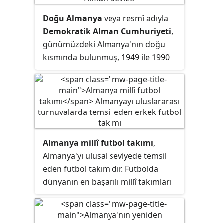
nüfus yoğunluğuna sahip geniş
Doğu Almanya
veya resmî adıyla
kara parçası) diye adlandırılır.
Demokratik Alman Cumhuriyeti
,
Almanya Federal Cumhuriyeti'ni
günümüzdeki Almanya'nın doğu
oluşturan 16 eyalet, yanlarında
kısmında bulunmuş, 1949 ile 1990
başkentleri ile beraber tam
yılları arasında var olmuş sosyalist
listelenmiştir.
cumhuriyet. ADC; 1945'te II. Dünya
Savaşı'nın Nazilerin yenilgisiyle son
bulması ve Almanya'nın işgal
bölgelerine ayrılmasının ardından
1949'da Almanya Sosyalist Birlik
Almanya millî futbol takımı
,
Partisi'nin Sovyet işgal bölgesindeki
Almanya'yı ulusal seviyede temsil
topraklarda sosyalist bir devlet
eden futbol takımıdır. Futbolda
kurmasıyla ortaya çıkmış ve 1989
dünyanın en başarılı millî takımları
sonbaharında gerçekleşen Barışçıl
arasında yer alır. Almanya millî
Devrim ile Batı Almanya'yla yeniden
futbol takımı, Dünya Kupası'nı 4 kez
birleşmesine kadar varlığını
kazanma başarısını göstermiştir.