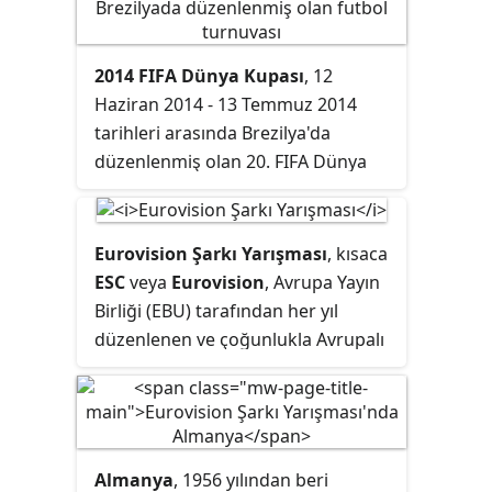
Frankfurt'tadır.
sömürgeler kurmaya başladı. Hızlı
büyüyen ekonomisiyle, dünyanın en
2014 FIFA Dünya Kupası
, 12
büyük ekonomilerinden biri oldu,
Haziran 2014 - 13 Temmuz 2014
ordusu ve donanmasıyla Büyük
tarihleri arasında Brezilya'da
Britanya'ya kafa tutar hale geldi.
düzenlenmiş olan 20. FIFA Dünya
Kupası turnuvasıdır. Turnuvanın
FIFA tarafından Güney Amerika'da
düzenlenmesine karar verildikten
Eurovision Şarkı Yarışması
, kısaca
sonra, 30 Ekim 2007'de oylamaya
ESC
veya
Eurovision
, Avrupa Yayın
katılan tek ülke olarak Brezilya'nın
Birliği (EBU) tarafından her yıl
ev sahipliği yapması kararlaştırıldı
düzenlenen ve çoğunlukla Avrupalı
ve 17 Kasım 2007'de, FIFA
ülkelerinden katılımıyla gerçekleşen
tarafından turnuvaya Brezilya'nın
uluslararası şarkı yarışmasıdır.
ev sahipliği yapacağı açıklandı.
Katılımcı ülkelerin her biri
Böylece Brezilya, 1950 yılından
televizyon ve radyo aracılığıyla canlı
sonra ikinci defa bir Dünya Kupası
Almanya
, 1956 yılından beri
yayınlanacak bir şarkı seçer,