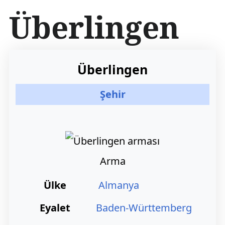
İ
Überlingen
ç
e
r
i
ğ
Überlingen
e
a
Şehir
t
l
a
Arma
Ülke
Almanya
Eyalet
Baden-Württemberg