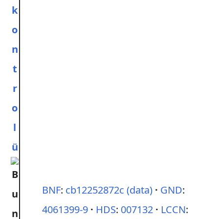
k
o
n
t
r
o
l
ü
BNF
:
cb12252872c
(data)
GND
:
4061399-9
HDS
:
007132
LCCN
: