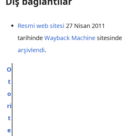
Dış bağlantılar
Resmi web sitesi
27 Nisan 2011
tarihinde
Wayback Machine
sitesinde
arşivlendi
.
O
t
o
ri
t
e