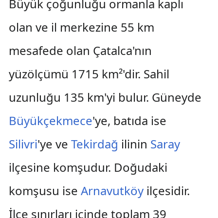
Büyük çoğunluğu ormanla kaplı
olan ve il merkezine 55 km
mesafede olan Çatalca'nın
yüzölçümü 1715 km²'dir. Sahil
uzunluğu 135 km'yi bulur. Güneyde
Büyükçekmece
'ye, batıda ise
Silivri
'ye ve
Tekirdağ
ilinin
Saray
ilçesine komşudur. Doğudaki
komşusu ise
Arnavutköy
ilçesidir.
İlçe sınırları içinde toplam 39