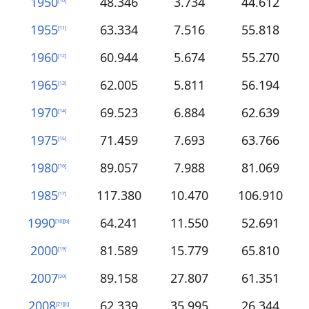
1950
48.346
3.734
44.612
[
10
]
1955
63.334
7.516
55.818
[
11
]
1960
60.944
5.674
55.270
[
12
]
1965
62.005
5.811
56.194
[
13
]
1970
69.523
6.884
62.639
[
14
]
1975
71.459
7.693
63.766
[
15
]
1980
89.057
7.988
81.069
[
16
]
1985
117.380
10.470
106.910
[
17
]
1990
64.241
11.550
52.691
[
18
]
[
b
]
2000
81.589
15.779
65.810
[
19
]
2007
89.158
27.807
61.351
[
20
]
2008
62.339
35.995
26.344
[
21
]
[
c
]