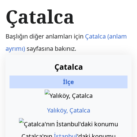
İ
Çatalca
ç
e
r
i
Başlığın diğer anlamları için
Çatalca (anlam
ğ
e
ayrımı)
sayfasına bakınız.
a
t
l
Çatalca
a
İlçe
Yalıköy, Çatalca
Çatalca'nın
İstanbul
'daki konumu