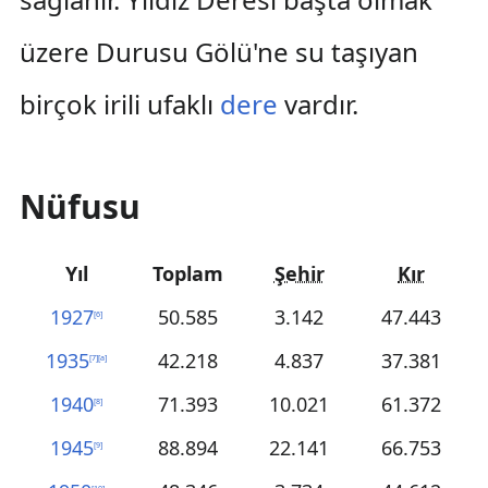
üzere Durusu Gölü'ne su taşıyan
birçok irili ufaklı
dere
vardır.
Nüfusu
Yıl
Toplam
Şehir
Kır
1927
50.585
3.142
47.443
[
6
]
1935
42.218
4.837
37.381
[
7
]
[
a
]
1940
71.393
10.021
61.372
[
8
]
1945
88.894
22.141
66.753
[
9
]