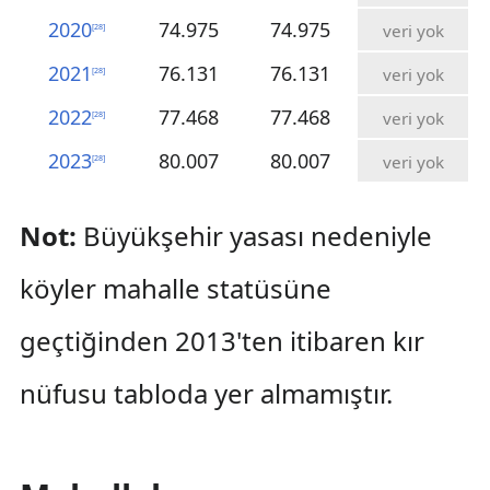
2020
74.975
74.975
veri yok
[
28
]
2021
76.131
76.131
veri yok
[
28
]
2022
77.468
77.468
veri yok
[
28
]
2023
80.007
80.007
veri yok
[
28
]
Not:
Büyükşehir yasası nedeniyle
köyler mahalle statüsüne
geçtiğinden 2013'ten itibaren kır
nüfusu tabloda yer almamıştır.