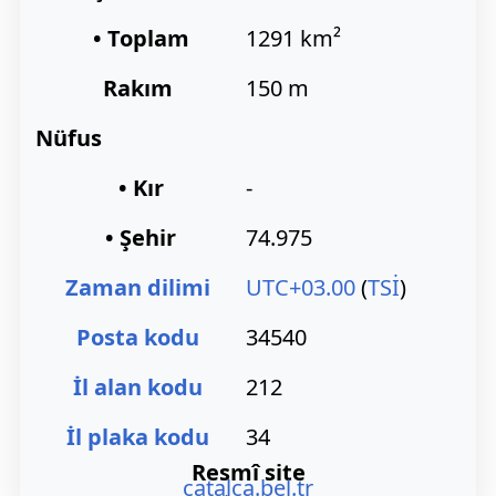
• Toplam
1291 km²
Rakım
150 m
Nüfus
• Kır
-
• Şehir
74.975
Zaman dilimi
UTC+03.00
(
TSİ
)
Posta kodu
34540
İl alan kodu
212
İl plaka kodu
34
Resmî site
catalca.bel.tr